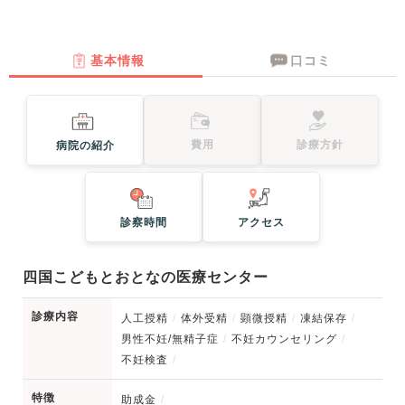
基本情報
口コミ
費用
診療方針
病院の紹介
診察時間
アクセス
四国こどもとおとなの医療センター
診療内容
人工授精
体外受精
顕微授精
凍結保存
男性不妊/無精子症
不妊カウンセリング
不妊検査
特徴
助成金