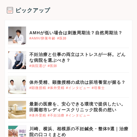
ピックアップ
AMHが低い場合は刺激周期法？自然周期法？
#AMH/卵巣年齢
#医師
不妊治療と仕事の両立はストレスが一杯。どん
な病院を選ぶべき？
#病院選び
#医師
体外受精、顕微授精の成功は胚培養室が握る？
#顕微授精
#体外受精
#インタビュー
#培養士
最新の医療を、安心できる環境で提供したい。
田園都市レディースクリニック院長の想い
#体外受精
#不妊治療
#インタビュー
川崎、横浜、相模原の不妊鍼灸・整体9選｜治療
院の口コミまとめ