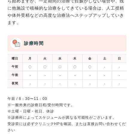
ら始めますが、一定期間の治療で妊娠がしない場合や、既
に他施設で積極的な治療をしてきている場合は、人工授精
や体外受精などの高度な治療法へステップアップしていき
ます。
診療時間
曜日
月
火
水
木
金
土
日
午前
〇
〇
〇
〇
〇
-
-
午後
-
-
-
-
-
-
-
夜間
-
-
-
-
-
-
-
午前 / 8：30〜11：00
※一般外来の診療日程/受付時間です。
※土曜・日曜・祝日、休診
※診療科によってスケジュールが異なる可能性がございます。
受診前には必ずクリニックHPを確認、または直接お問い合わせくだ