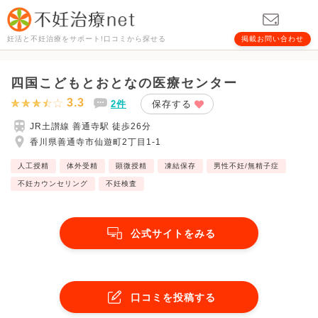
妊活と不妊治療をサポート!口コミから探せる
掲載お問い合わせ
四国こどもとおとなの医療センター
3.3
2件
保存する
JR土讃線 善通寺駅 徒歩26分
香川県善通寺市仙遊町2丁目1-1
人工授精
体外受精
顕微授精
凍結保存
男性不妊/無精子症
不妊カウンセリング
不妊検査
公式サイトをみる
口コミを投稿する