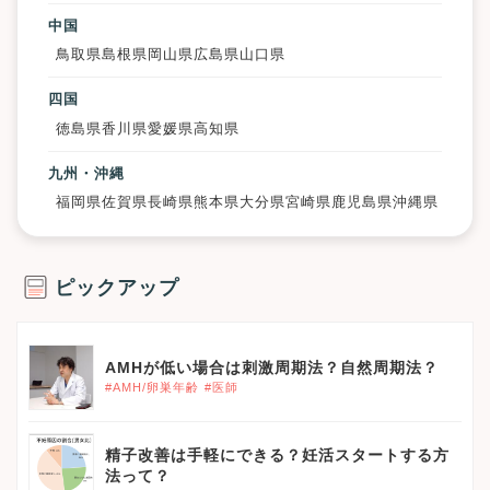
中国
鳥取県
島根県
岡山県
広島県
山口県
四国
徳島県
香川県
愛媛県
高知県
九州・沖縄
福岡県
佐賀県
長崎県
熊本県
大分県
宮崎県
鹿児島県
沖縄県
ピックアップ
AMHが低い場合は刺激周期法？自然周期法？
#AMH/卵巣年齢
#医師
精子改善は手軽にできる？妊活スタートする方
法って？