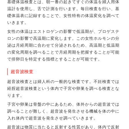
基礎体温検査とは、朝一番の起きてすぐの体温を婦人用体
温計を使用し、舌で計測を行います。毎日検査を行い、基
礎体温表に記録することで、女性特有の体温変化を調べて
いきます。
女性の体温はエストロゲンの影響で低温期が、プロゲステ
ロンの影響で高温期に変化します。この女性ホルモンの分
泌は月経周期に合わせて分泌されるため、高温期と低温期
の変化周期を調べることで月経周期を把握することが可能
で排卵日を特定する指標とすることが可能です。
超音波検査
超音波検査とは婦人科の一般的な検査です。不妊検査では
経腟超音波検査という体内で子宮や卵巣を調べる検査とな
ります。
子宮や卵巣は骨盤の中にあるため、体外からの超音波では
調べることが難しく、超音波を発生させる機械を体の中に
入れ体内で超音波を発生させ調べていきます。
超音波は物質に当たると反射する性質があり、体内で反射