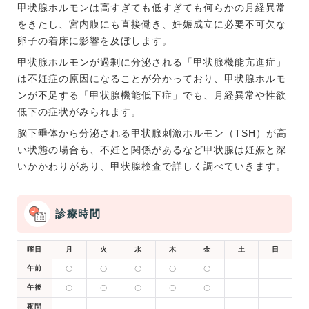
甲状腺ホルモンは高すぎても低すぎても何らかの月経異常
をきたし、宮内膜にも直接働き、妊娠成立に必要不可欠な
卵子の着床に影響を及ぼします。
甲状腺ホルモンが過剰に分泌される「甲状腺機能亢進症」
は不妊症の原因になることが分かっており、甲状腺ホルモ
ンが不足する「甲状腺機能低下症」でも、月経異常や性欲
低下の症状がみられます。
脳下垂体から分泌される甲状腺刺激ホルモン（TSH）が高
い状態の場合も、不妊と関係があるなど甲状腺は妊娠と深
いかかわりがあり、甲状腺検査で詳しく調べていきます。
診療時間
曜日
月
火
水
木
金
土
日
午前
〇
〇
〇
〇
〇
午後
〇
〇
〇
〇
〇
夜間