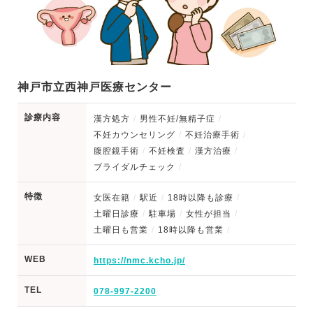
神戸市立西神戸医療センター
診療内容
漢方処方
男性不妊/無精子症
不妊カウンセリング
不妊治療手術
腹腔鏡手術
不妊検査
漢方治療
ブライダルチェック
特徴
女医在籍
駅近
18時以降も診療
土曜日診療
駐車場
女性が担当
土曜日も営業
18時以降も営業
WEB
https://nmc.kcho.jp/
TEL
078-997-2200