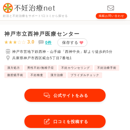
妊活と不妊治療をサポート!口コミから探せる
掲載お問い合わせ
神戸市立西神戸医療センター
3.0
0件
保存する
神戸市営地下鉄西神・山手線「西神中央」駅より徒歩約5分
兵庫県神戸市西区糀台5丁目7番地1
漢方処方
男性不妊/無精子症
不妊カウンセリング
不妊治療手術
腹腔鏡手術
不妊検査
漢方治療
ブライダルチェック
公式サイトをみる
口コミを投稿する