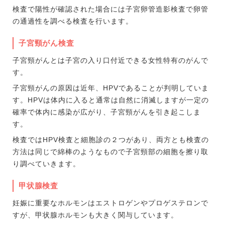
検査で陽性が確認された場合には子宮卵管造影検査で卵管
の通過性を調べる検査を行います。
子宮頸がん検査
子宮頸がんとは子宮の入り口付近できる女性特有のがんで
す。
子宮頸がんの原因は近年、HPVであることが判明していま
す。HPVは体内に入ると通常は自然に消滅しますが一定の
確率で体内に感染が広がり、子宮頸がんを引き起こしま
す。
検査ではHPV検査と細胞診の２つがあり、両方とも検査の
方法は同じで綿棒のようなもので子宮頸部の細胞を擦り取
り調べていきます。
甲状腺検査
妊娠に重要なホルモンはエストロゲンやプロゲステロンで
すが、甲状腺ホルモンも大きく関与しています。