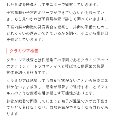
した音波を映像としてモニターで観察していきます。
子宮筋腫や子宮内ポリープができていないかを調べてい
き、もし見つかれば子宮鏡検査で詳しく調べていきます。
子宮内膜や卵胞の発育具合を観察し、排卵の準備のために
どれくらいの厚みができているかを調べ、そこから排卵日
を特定していきます。
クラミジア検査
クラミジア検査とは性感染症の原因であるクラミジアの中
のクラミジア・トラコマティスと呼ばれる病原菌の抗原・
抗体を調べる検査です。
クラミジアは感染しても自覚症状がないことから感染に気
付かないまま放置し、感染が卵管まで進行することでフィ
ルムのような癒着を引き起こす可能性があります。
卵管が癒着で閉塞してしまうと精子が通過できずに子宮ま
でたどり着けなくなり、自然妊娠ができなくなる恐れがあ
ります。