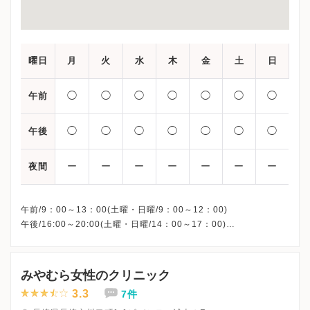
曜日
月
火
水
木
金
土
日
◯
◯
◯
◯
◯
◯
◯
午前
◯
◯
◯
◯
◯
◯
◯
午後
ー
ー
ー
ー
ー
ー
ー
夜間
午前/9：00～13：00(土曜・日曜/9：00～12：00)
午後/16:00～20:00(土曜・日曜/14：00～17：00)
※祝日も診療しています
※お電話受付時間 ①13:00まで ②19:30まで ③12:00まで
みやむら女性のクリニック
3.3
7件