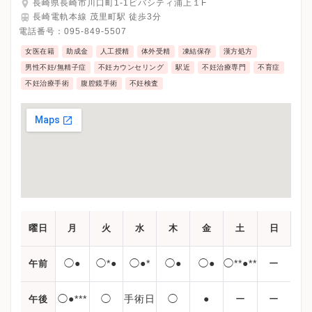
長崎県長崎市川口町1-1ビバシティ浦上１F
長崎電軌本線 茂里町駅 徒歩3分
電話番号：
095-849-5507
女医在籍
助成金
人工授精
体外受精
凍結保存
漢方処方
男性不妊/無精子症
不妊カウンセリング
駅近
不妊治療専門
不育症
不妊治療手術
腹腔鏡手術
不妊検査
曜日
月
火
水
木
金
土
日
◯●
◯*●
◯●*
◯●
◯●
◯**●**
ー
午前
◯●***
◯
手術日
◯
●
ー
ー
午後