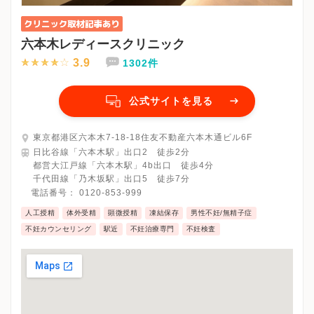
六本木レディースクリニック
3.9
1302件
公式サイトを見る
東京都港区六本木7-18-18住友不動産六本木通ビル6F
日比谷線「六本木駅」出口2 徒歩2分
都営大江戸線「六本木駅」4b出口 徒歩4分
千代田線「乃木坂駅」出口5 徒歩7分
電話番号：
0120-853-999
人工授精
体外受精
顕微授精
凍結保存
男性不妊/無精子症
不妊カウンセリング
駅近
不妊治療専門
不妊検査