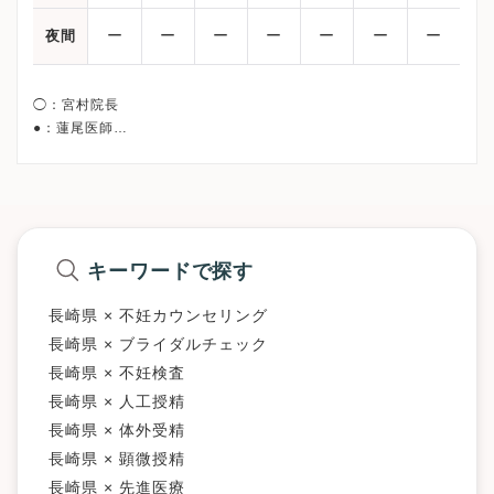
ー
ー
ー
ー
ー
ー
ー
夜間
◯：宮村院長
●：蓮尾医師
午前/9:00〜12:45
午後/15:00〜18:15
◯* ：12:30まで/◯**：13:30まで
●* ：12:15まで/●** ：11:30まで/●***：16:45まで
※詳細はクリニックHPを確認、または直接お問い合わせくださ
キーワードで探す
長崎県 × 不妊カウンセリング
長崎県 × ブライダルチェック
長崎県 × 不妊検査
長崎県 × 人工授精
長崎県 × 体外受精
長崎県 × 顕微授精
長崎県 × 先進医療