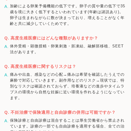
加齢による卵巣予備機能の低下です。卵子の質や量の低下で35
歳を境に大きく低下するといわれています(年齢は諸説あり)。
卵子は生まれながらに数が決まっており、増えることがなく年
齢と共に減少していくためです。
高度生殖医療にはどんな種類がありますか？
体外受精・顕微授精・卵巣刺激・胚凍結、融解胚移植、SEET
法があります。
高度生殖医療に関するリスクは？
痛みや出血、感染などの心配→痛みは希望を確認したうえでの
麻酔で対応していきます。副作用などのリスク→現状では、特
別なリスクは確認されておらず、培養液などの進歩やタイムラ
プスの環境から自然な妊娠に近い環境を作れるようになってい
ます。
不妊治療で保険適用と自由診療の併用は可能ですか？
保険診療と自由診療は混合することは厚生労働省から禁止され
ています。診療の一部でも自由診療を適用する場合、全ての治