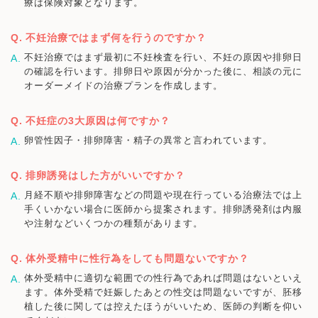
療は保険対象となります。
不妊治療ではまず何を行うのですか？
不妊治療ではまず最初に不妊検査を行い、不妊の原因や排卵日
の確認を行います。排卵日や原因が分かった後に、相談の元に
オーダーメイドの治療プランを作成します。
不妊症の3大原因は何ですか？
卵管性因子・排卵障害・精子の異常と言われています。
排卵誘発はした方がいいですか？
月経不順や排卵障害などの問題や現在行っている治療法では上
手くいかない場合に医師から提案されます。排卵誘発剤は内服
や注射などいくつかの種類があります。
体外受精中に性行為をしても問題ないですか？
体外受精中に適切な範囲での性行為であれば問題はないといえ
ます。体外受精で妊娠したあとの性交は問題ないですが、胚移
植した後に関しては控えたほうがいいため、医師の判断を仰い