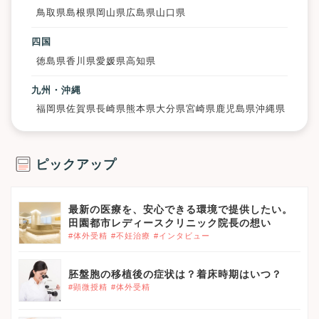
鳥取県
島根県
岡山県
広島県
山口県
四国
徳島県
香川県
愛媛県
高知県
九州・沖縄
福岡県
佐賀県
長崎県
熊本県
大分県
宮崎県
鹿児島県
沖縄県
ピックアップ
最新の医療を、安心できる環境で提供したい。
田園都市レディースクリニック院長の想い
#体外受精
#不妊治療
#インタビュー
胚盤胞の移植後の症状は？着床時期はいつ？
#顕微授精
#体外受精