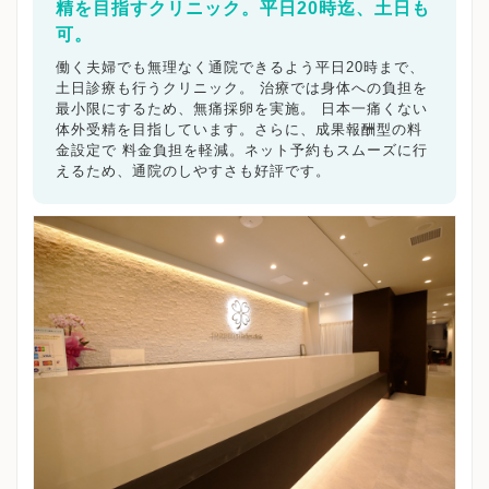
精を目指すクリニック。平日20時迄、土日も
可。
働く夫婦でも無理なく通院できるよう平日20時まで、
土日診療も行うクリニック。 治療では身体への負担を
最小限にするため、無痛採卵を実施。 日本一痛くない
体外受精を目指しています。さらに、成果報酬型の料
金設定で 料金負担を軽減。ネット予約もスムーズに行
えるため、通院のしやすさも好評です。