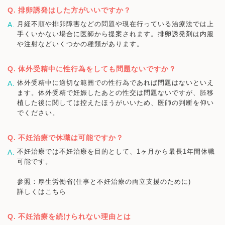
排卵誘発はした方がいいですか？
月経不順や排卵障害などの問題や現在行っている治療法では上
手くいかない場合に医師から提案されます。排卵誘発剤は内服
や注射などいくつかの種類があります。
体外受精中に性行為をしても問題ないですか？
体外受精中に適切な範囲での性行為であれば問題はないといえ
ます。体外受精で妊娠したあとの性交は問題ないですが、胚移
植した後に関しては控えたほうがいいため、医師の判断を仰い
でください。
不妊治療で休職は可能ですか？
不妊治療では不妊治療を目的として、1ヶ月から最長1年間休職
可能です。
参照：厚生労働省(仕事と不妊治療の両立支援のために)
詳しくはこちら
不妊治療を続けられない理由とは