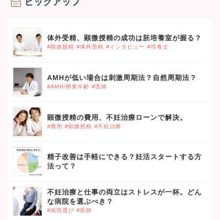
ピックアップ
体外受精、顕微授精の成功は胚培養室が握る？
#顕微授精
#体外受精
#インタビュー
#培養士
AMHが低い場合は刺激周期法？自然周期法？
#AMH/卵巣年齢
#医師
顕微授精の費用、不妊治療ローンで解決。
#費用
#顕微授精
#不妊治療
精子改善は手軽にできる？妊活スタートする方
法って？
不妊治療と仕事の両立はストレスが一杯。どん
な病院を選ぶべき？
#病院選び
#医師