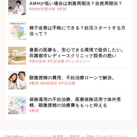
AMHが低い場合は刺激周期法？自然周期法？
#AMH/卵巣年齢
#医師
精子改善は手軽にできる？妊活スタートする方
法って？
最新の医療を、安心できる環境で提供したい。
田園都市レディースクリニック院長の想い
#体外受精
#不妊治療
#インタビュー
顕微授精の費用、不妊治療ローンで解決。
#費用
#顕微授精
#不妊治療
保険適用の不妊治療、医療保険活用で体外受
精、顕微授精の治療費をもっと抑える
#費用
不妊治療net
クリニック
岐阜県
羽島市
花林レディースクリニック