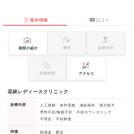
基本情報
口コミ
費用
診療方針
病院の紹介
診察時間
アクセス
花林レディースクリニック
診療内容
人工授精
体外受精
凍結保存
漢方処方
男性不妊/無精子症
不妊カウンセリング
不育症
不妊検査
特徴
助成金
駅近