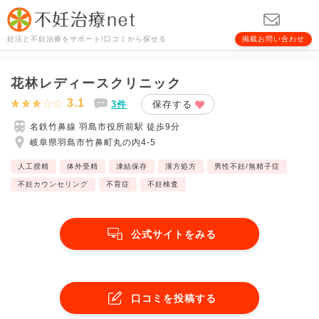
妊活と不妊治療をサポート!口コミから探せる
掲載お問い合わせ
花林レディースクリニック
3.1
3件
保存する
名鉄竹鼻線 羽島市役所前駅 徒歩9分
岐阜県羽島市竹鼻町丸の内4-5
人工授精
体外受精
凍結保存
漢方処方
男性不妊/無精子症
不妊カウンセリング
不育症
不妊検査
公式サイトをみる
口コミを投稿する