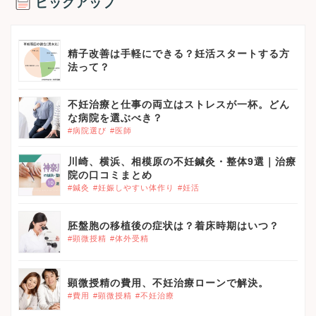
ピックアップ
精子改善は手軽にできる？妊活スタートする方
法って？
不妊治療と仕事の両立はストレスが一杯。どん
な病院を選ぶべき？
#病院選び
#医師
川崎、横浜、相模原の不妊鍼灸・整体9選｜治療
院の口コミまとめ
#鍼灸
#妊娠しやすい体作り
#妊活
胚盤胞の移植後の症状は？着床時期はいつ？
#顕微授精
#体外受精
顕微授精の費用、不妊治療ローンで解決。
#費用
#顕微授精
#不妊治療