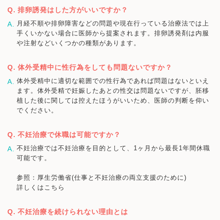
排卵誘発はした方がいいですか？
月経不順や排卵障害などの問題や現在行っている治療法では上
手くいかない場合に医師から提案されます。排卵誘発剤は内服
や注射などいくつかの種類があります。
体外受精中に性行為をしても問題ないですか？
体外受精中に適切な範囲での性行為であれば問題はないといえ
ます。体外受精で妊娠したあとの性交は問題ないですが、胚移
植した後に関しては控えたほうがいいため、医師の判断を仰い
でください。
不妊治療で休職は可能ですか？
不妊治療では不妊治療を目的として、1ヶ月から最長1年間休職
可能です。
参照：厚生労働省(仕事と不妊治療の両立支援のために)
詳しくはこちら
不妊治療を続けられない理由とは