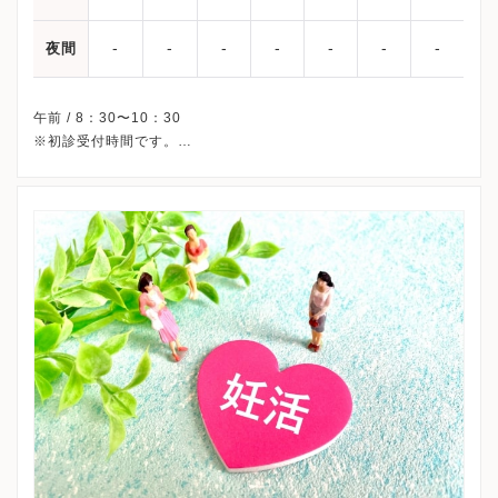
-
-
-
-
-
-
-
夜間
午前 / 8：30〜10：30
※初診受付時間です。
※土曜・日曜・祝日、休診
※詳細はクリニックHPを確認、または直接お問い合わせくださ