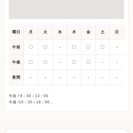
曜日
月
火
水
木
金
土
日
〇
〇
-
〇
〇
〇
-
午前
〇
〇
-
〇
〇
-
-
午後
-
-
-
-
-
-
-
夜間
午前 / 9：30～13：00
午後 /15：30～18：00
※水曜日・土曜午後・日曜日・祝日、休診