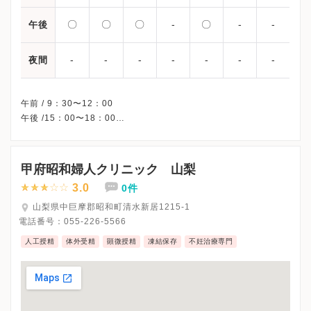
〇
〇
〇
-
〇
-
-
午後
-
-
-
-
-
-
-
夜間
午前 / 9：30〜12：00
午後 /15：00〜18：00
※木曜午後・日曜・祝日、休診
※詳細はクリニックHPを確認、または直接お問い合わせくださ
甲府昭和婦人クリニック 山梨
3.0
0件
山梨県中巨摩郡昭和町清水新居1215-1
電話番号：
055-226-5566
人工授精
体外受精
顕微授精
凍結保存
不妊治療専門