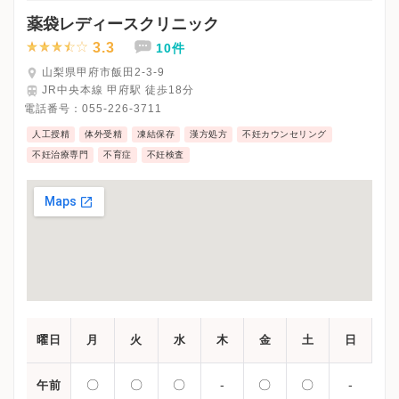
薬袋レディースクリニック
3.3
10件
山梨県甲府市飯田2-3-9
JR中央本線 甲府駅 徒歩18分
電話番号：
055-226-3711
人工授精
体外受精
凍結保存
漢方処方
不妊カウンセリング
不妊治療専門
不育症
不妊検査
曜日
月
火
水
木
金
土
日
〇
〇
〇
-
〇
〇
-
午前