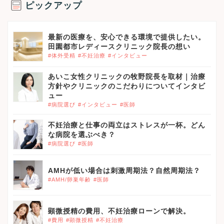
ピックアップ
最新の医療を、安心できる環境で提供したい。
田園都市レディースクリニック院長の想い
#体外受精
#不妊治療
#インタビュー
あいこ女性クリニックの牧野院長を取材｜治療
方針やクリニックのこだわりについてインタビ
ュー
#病院選び
#インタビュー
#医師
不妊治療と仕事の両立はストレスが一杯。どん
な病院を選ぶべき？
#病院選び
#医師
AMHが低い場合は刺激周期法？自然周期法？
#AMH/卵巣年齢
#医師
顕微授精の費用、不妊治療ローンで解決。
#費用
#顕微授精
#不妊治療