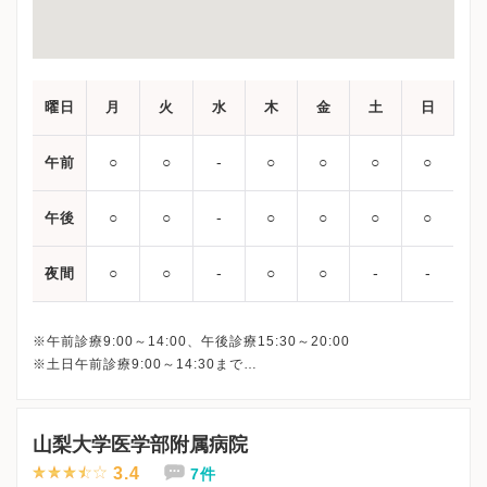
曜日
月
火
水
木
金
土
日
○
○
‐
○
○
○
○
午前
○
○
‐
○
○
○
○
午後
○
○
‐
○
○
‐
‐
夜間
※午前診療9:00～14:00、午後診療15:30～20:00
※土日午前診療9:00～14:30まで
最終受付は下記となります。
平日午前： 13:30
平日午後：19:30
山梨大学医学部附属病院
土日： 14:00
3.4
7件