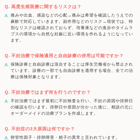
高度生殖医療に関するリスクは？
痛みや出血、感染などの心配→痛みは希望を確認したうえでの
麻酔で対応していきます。副作用などのリスク→現状では、特
別なリスクは確認されておらず、培養液などの進歩やタイムラ
プスの環境から自然な妊娠に近い環境を作れるようになってい
ます。
不妊治療で保険適用と自由診療の併用は可能ですか？
保険診療と自由診療は混合することは厚生労働省から禁止され
ています。診療の一部でも自由診療を適用する場合、全ての治
療は保険対象となります。
不妊治療ではまず何を行うのですか？
不妊治療ではまず最初に不妊検査を行い、不妊の原因や排卵日
の確認を行います。排卵日や原因が分かった後に、相談の元に
オーダーメイドの治療プランを作成します。
不妊症の3大原因は何ですか？
卵管性因子・排卵障害・精子の異常と言われています。