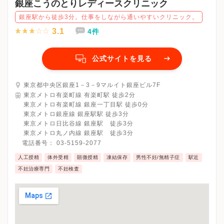
銀座こうのとりレディースクリニック
銀座駅から徒歩3分。仕事をしながら通いやすいクリニック。
3.1
4件
公式サイトを見る
東京都中央区銀座1－3－9マルイト銀座ビル7F
東京メトロ有楽町線 有楽町駅 徒歩2分
東京メトロ有楽町線 銀座一丁目駅 徒歩0分
東京メトロ銀座線 銀座駅駅 徒歩3分
東京メトロ日比谷線 銀座駅 徒歩3分
東京メトロ丸ノ内線 銀座駅 徒歩3分
電話番号：
03-5159-2077
人工授精
体外受精
顕微授精
凍結保存
男性不妊/無精子症
駅近
不妊治療専門
不妊検査