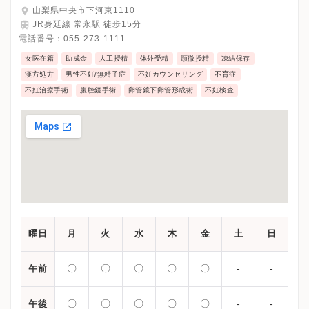
山梨県中央市下河東1110
JR身延線 常永駅 徒歩15分
電話番号：
055-273-1111
女医在籍
助成金
人工授精
体外受精
顕微授精
凍結保存
漢方処方
男性不妊/無精子症
不妊カウンセリング
不育症
不妊治療手術
腹腔鏡手術
卵管鏡下卵管形成術
不妊検査
曜日
月
火
水
木
金
土
日
〇
〇
〇
〇
〇
-
-
午前
〇
〇
〇
〇
〇
-
-
午後