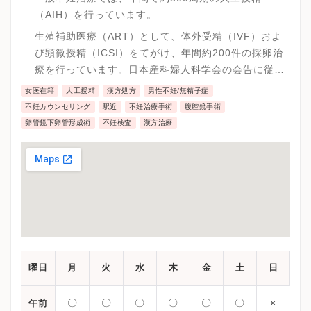
（AIH）を行っています。
生殖補助医療（ART）として、体外受精（IVF）およ
び顕微授精（ICSI）をてがけ、年間約200件の採卵治
療を行っています。日本産科婦人科学会の会告に従い
単一胚移植を基本とし、凍結融解胚移植も積極的に行
女医在籍
人工授精
漢方処方
男性不妊/無精子症
うことで、多胎妊娠の発生減少を心がけながら、妊娠
不妊カウンセリング
駅近
不妊治療手術
腹腔鏡手術
成績の向上をめざしています。
卵管鏡下卵管形成術
不妊検査
漢方治療
曜日
月
火
水
木
金
土
日
〇
〇
〇
〇
〇
〇
×
午前