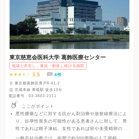
東京慈恵会医科大学 葛飾医療センター
地域と共生し、進化・創造し続ける病院
3.5
4件
東京都葛飾区青戸6-41-2
京成本線 青砥駅 徒歩10分
電話番号：
03-3603-2111
ここがポイント
悪性腫瘍などに対する抗がん剤治療や放射線療法によ
り、妊孕性喪失の可能性がある患者さんに対して、男
性であれば精子凍結、女性であれば胚や未受精卵の凍
結を行うことで、妊孕性の温存をはかります。
一般不妊治療では、年間で約300周期の人工授精