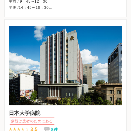
午前 / 9：45〜12：30
午後 /14：45〜18：30
△・・・8：45〜11：30
※木曜・日曜・祝日、休診（ART特別指定外来のみ行います）
※土曜午後は特別予約のみです。
※詳細はクリニックHPを確認、または直接お問い合わせくださ
日本大学病院
病院は患者のためにある
3.5
8件