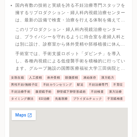
国内有数の技術と実績を誇る不妊治療専門スタッフを
擁するリプロダクション・婦人科内視鏡治療センター
は、最新の設備で検査・治療を行える体制を備えてい
ます。 山王病院リプロダクション・婦人科内視鏡治療
このリプロダクション・婦人科内視鏡治療センター
センターでは、お一人おひとりの症状にあわせた最先
は、プライバシーを守れるように待合室を産婦人科と
端の治療を、ご本人と相談しながら親身に進めてまい
は別に設け、診察室から体外受精や胚移植後に休んで
ります。
いただく部屋にいたるまで、全て個室になっておりま
手術室では、手術支援ロボット「ダビンチ」を導入
す。
し、各種内視鏡による低侵襲手術を積極的に行ってい
ます。グループ施設の国際医療福祉大学三田病院と連
携しており、幅広い分野での対応が可能となっていま
女医在籍
人工授精
体外受精
顕微授精
凍結保存
漢方処方
す。
男性不妊/無精子症
不妊カウンセリング
駅近
不妊治療専門
不育症
不妊治療手術
腹腔鏡手術
卵管鏡下卵管形成術
不妊検査
漢方治療
タイミング療法
ED治療
先進医療
ブライダルチェック
子宮鏡検査