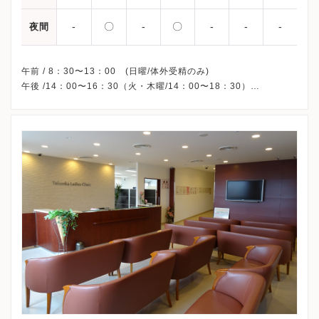
-
〇
-
〇
-
-
-
夜間
午前 / 8：30〜13：00 (日曜/体外受精のみ)
午後 /14：00〜16：30（火・木曜/14：00〜18：30）
※日曜午後、休診
※完全予約制です。ご来院の前にご予約ください。
※学会やビル全体の定期メンテナンス（2月第3日曜日、年末年
始）の際には休診させていただくことがございます。
※詳細はクリニックHPを確認、または直接お問い合わせくださ