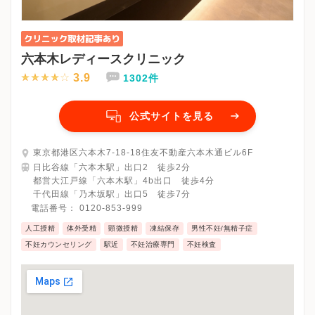
六本木レディースクリニック
3.9
1302件
公式サイトを見る
東京都港区六本木7-18-18住友不動産六本木通ビル6F
日比谷線「六本木駅」出口2 徒歩2分
都営大江戸線「六本木駅」4b出口 徒歩4分
千代田線「乃木坂駅」出口5 徒歩7分
電話番号：
0120-853-999
人工授精
体外受精
顕微授精
凍結保存
男性不妊/無精子症
不妊カウンセリング
駅近
不妊治療専門
不妊検査