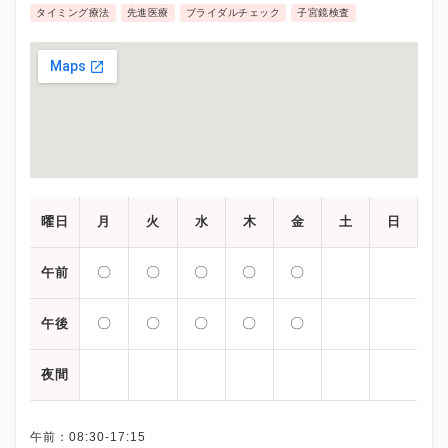
タイミング療法
先進医療
ブライダルチェック
子宮鏡検査
曜日
月
火
水
木
金
土
日
〇
〇
〇
〇
〇
午前
〇
〇
〇
〇
〇
午後
夜間
午前：08:30-17:15