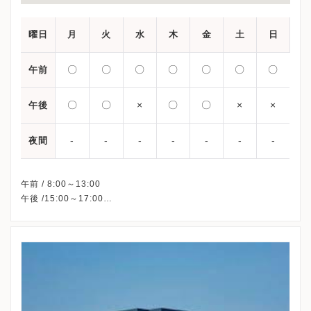
曜日
月
火
水
木
金
土
日
〇
〇
〇
〇
〇
〇
〇
午前
〇
〇
×
〇
〇
×
×
午後
-
-
-
-
-
-
-
夜間
午前 / 8:00～13:00
午後 /15:00～17:00
※お盆期間 2020/8/8(土)～2020/8/16(日)は午前診療受付のみと
なります。
・体外受精は通常通り行います。
※水曜・土曜・祝日・日曜 午後、休診
※詳細はクリニックHPを確認、または直接お問い合わせくださ