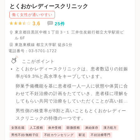
とくおかレディースクリニック
働く女性が通いやすい
3.6
25件
東京都目黒区中根１丁目３−１ 三井住友銀行都立大学駅前ビ
ル 6F
東急東横線 都立大学駅 徒歩1分
電話番号：
03-5701-1722
ここがポイント
とくおかレディースクリニックは、患者数辺りの妊娠
率が69.3%と高水準をキープしています。
卵巣予備機能を基に患者様一人一人に状態や体質に合
わせて不妊治療の計画をたてていき、患者様に理解を
してもらい共同で治療をしていただくことが高い妊娠
率につながっています。
男性側の検査率が8割と高いこともとくおかレディー
スクリニックの特徴の一つです。
女医在籍
人工授精
体外受精
顕微授精
凍結保存
漢方処方
男性不妊/無精子症
不妊カウンセリング
駅近
不妊治療専門