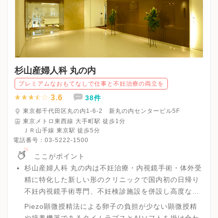
杉山産婦人科 丸の内
プレミアムなおもてなしで仕事と不妊治療の両立を
3.6
38件
東京都千代田区丸の内1-6-2 新丸の内センタービル5F
東京メトロ東西線 大手町駅 徒歩1分
ＪＲ山手線 東京駅 徒歩5分
電話番号：
03-5222-1500
ここがポイント
杉山産婦人科 丸の内は不妊治療・内視鏡手術・体外受
精に特化した新しい形のクリニックで国内初の日帰り
不妊内視鏡手術専門、不妊検診施設を併設し高度な生
殖医療を充実させた高度な不妊治療を行える環境が整
Piezo顕微授精法による卵子の負担が少ない顕微授精
ったクリニックです。