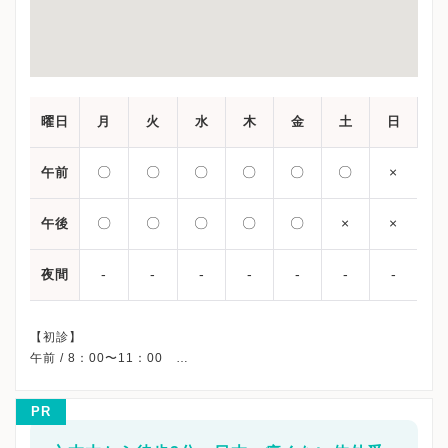
曜日
月
火
水
木
金
土
日
〇
〇
〇
〇
〇
〇
×
午前
〇
〇
〇
〇
〇
×
×
午後
-
-
-
-
-
-
-
夜間
【初診】
午前 / 8：00〜11：00
午後 /13：00〜15：00
※土曜午後・祝日・日曜、休診
PR
※詳細はクリニックHPを確認、または直接お問い合わせくださ