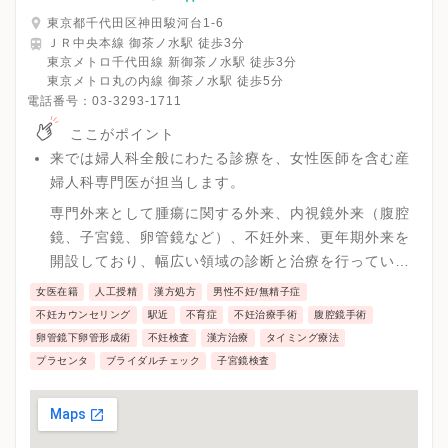
東京都千代田区神田駿河台1-6
ＪＲ中央本線 御茶ノ水駅 徒歩3分
東京メトロ千代田線 新御茶ノ水駅 徒歩3分
東京メトロ丸の内線 御茶ノ水駅 徒歩5分
電話番号：
03-3293-1711
ここがポイント
来では婦人科全般にわたる診療を、女性医師を含む産
婦人科専門医が担当します。
専門外来として腫瘍に関する外来、内視鏡外来（腹腔
鏡、子宮鏡、卵管鏡など）、不妊外来、更年期外来を
開設しており、幅広い領域の診断と治療を行っていま
す。
女医在籍
人工授精
漢方処方
男性不妊/無精子症
不妊症に関しては、超音波検査、ホルモン測定、子宮
不妊カウンセリング
駅近
不育症
不妊治療手術
腹腔鏡手術
卵管造影、精液検査､ヒューナーテスト、外来での子宮
卵管鏡下卵管形成術
不妊検査
漢方治療
タイミング療法
鏡検査などを行っています。治療としては卵管鏡下卵
プラセンタ
ブライダルチェック
子宮鏡検査
管形成術やホルモン薬物療法、人工授精が可能です。