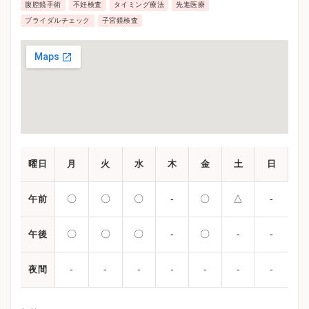
腹腔鏡手術
不妊検査
タイミング療法
先進医療
ブライダルチェック
子宮鏡検査
曜日
月
火
水
木
金
土
日
〇
〇
〇
-
〇
△
-
午前
〇
〇
〇
-
〇
-
-
午後
-
-
-
-
-
-
-
夜間