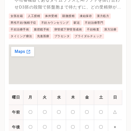
や培養機器であるタイムラプスとAIソフトを掛け合わ
せD3胚の段階で胚盤胞まで待たずに、どの受精卵が望
ましいかの判断することが可能などの最先端の医療を
女医在籍
人工授精
体外受精
顕微授精
凍結保存
漢方処方
実施しています。
男性不妊/無精子症
不妊カウンセリング
駅近
不妊治療専門
不妊治療手術
腹腔鏡手術
卵管鏡下卵管形成術
不妊検査
漢方治療
タイミング療法
先進医療
プラセンタ
ブライダルチェック
曜日
月
火
水
木
金
土
日
〇
〇
〇
〇
〇
〇
△
午前
〇
〇
〇
〇
〇
〇
×
午後