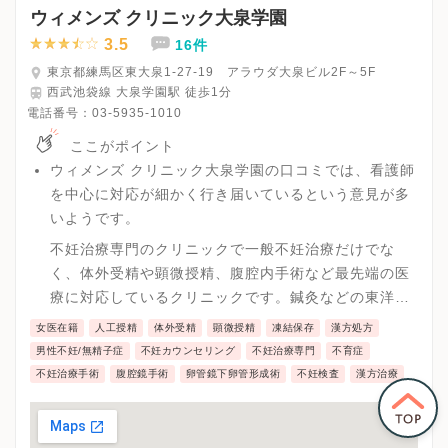
ウィメンズ クリニック大泉学園
3.5
16件
東京都練馬区東大泉1-27-19 アラウダ大泉ビル2F～5F
西武池袋線 大泉学園駅 徒歩1分
電話番号：
03-5935-1010
ここがポイント
ウィメンズ クリニック大泉学園の口コミでは、看護師
を中心に対応が細かく行き届いているという意見が多
いようです。
不妊治療専門のクリニックで一般不妊治療だけでな
く、体外受精や顕微授精、腹腔内手術など最先端の医
療に対応しているクリニックです。鍼灸などの東洋医
学も併用しており、体質改善や自己治癒能力の改善で
女医在籍
人工授精
体外受精
顕微授精
凍結保存
漢方処方
体外受精などの成功率を大きくあげていくことが可能
男性不妊/無精子症
不妊カウンセリング
不妊治療専門
不育症
です。
不妊治療手術
腹腔鏡手術
卵管鏡下卵管形成術
不妊検査
漢方治療