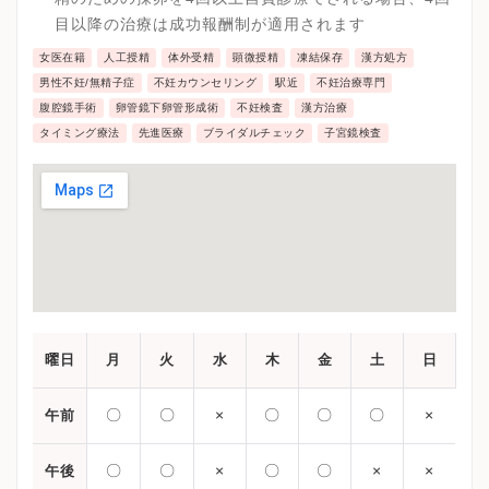
療技術の高さを保持しています。
目以降の治療は成功報酬制が適用されます
女医在籍
人工授精
体外受精
顕微授精
凍結保存
漢方処方
男性不妊/無精子症
不妊カウンセリング
駅近
不妊治療専門
腹腔鏡手術
卵管鏡下卵管形成術
不妊検査
漢方治療
タイミング療法
先進医療
ブライダルチェック
子宮鏡検査
曜日
月
火
水
木
金
土
日
〇
〇
×
〇
〇
〇
×
午前
〇
〇
×
〇
〇
×
×
午後