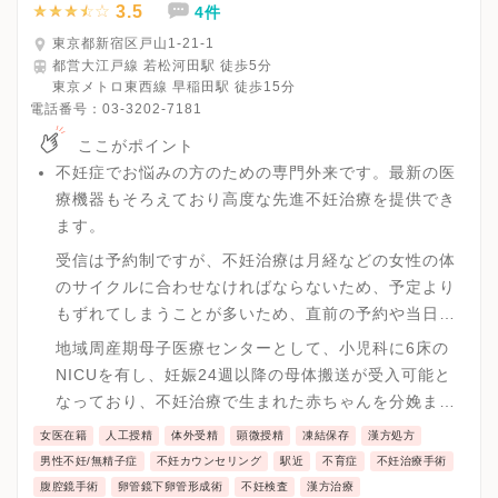
3.5
4件
東京都新宿区戸山1-21-1
都営大江戸線 若松河田駅 徒歩5分
東京メトロ東西線 早稲田駅 徒歩15分
電話番号：
03-3202-7181
ここがポイント
不妊症でお悩みの方のための専門外来です。最新の医
療機器もそろえており高度な先進不妊治療を提供でき
ます。
受信は予約制ですが、不妊治療は月経などの女性の体
のサイクルに合わせなければならないため、予定より
もずれてしまうことが多いため、直前の予約や当日診
療にも対応しています。
地域周産期母子医療センターとして、小児科に6床の
NICUを有し、妊娠24週以降の母体搬送が受入可能と
なっており、不妊治療で生まれた赤ちゃんを分娩まで
しっかり経過観察できる体制が整えられています
女医在籍
人工授精
体外受精
顕微授精
凍結保存
漢方処方
男性不妊/無精子症
不妊カウンセリング
駅近
不育症
不妊治療手術
腹腔鏡手術
卵管鏡下卵管形成術
不妊検査
漢方治療