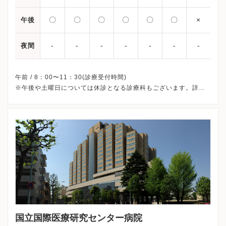
〇
〇
〇
〇
〇
〇
×
午後
-
-
-
-
-
-
-
夜間
午前 / 8：00〜11：30(診療受付時間)
※午後や土曜日については休診となる診療科もございます。詳細
につきましては、診療科でお尋ねください。
※日曜・祝日、大学記念日（5/1、10月第2土曜日）、年末年始
（12/29～1/3）、休診
国立国際医療研究センター病院