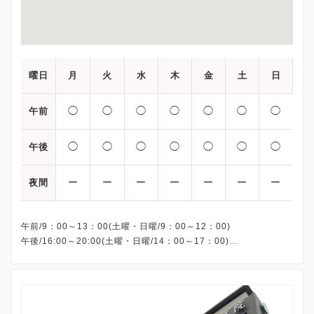
曜日
月
火
水
木
金
土
日
◯
◯
◯
◯
◯
◯
◯
午前
◯
◯
◯
◯
◯
◯
◯
午後
ー
ー
ー
ー
ー
ー
ー
夜間
午前/9：00～13：00(土曜・日曜/9：00～12：00)
午後/16:00～20:00(土曜・日曜/14：00～17：00)
※祝日も診療しています
※お電話受付時間 ①13:00まで ②19:30まで ③12:00まで