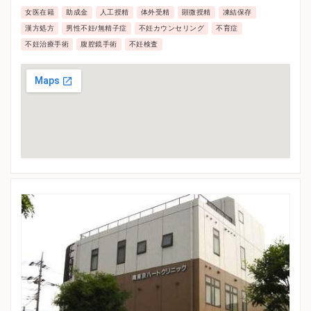
女医在籍
助成金
人工授精
体外受精
顕微授精
凍結保存
漢方処方
男性不妊/無精子症
不妊カウンセリング
不育症
不妊治療手術
腹腔鏡手術
不妊検査