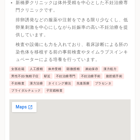
新橋夢クリニックは体外受精を中心とした不妊治療専
門クリニックです。
排卵誘発などの服薬や注射をできる限り少なくし、低
卵巣刺激を中心にしながら妊娠率の高い不妊治療を提
供しています。
検査や設備にも力を入れており、着床診断による胚の
染色体を移植する前の事前検査やタイムラプスインキ
ュベーターによる培養を行っています。
女医在籍
人工授精
体外受精
顕微授精
凍結保存
漢方処方
男性不妊/無精子症
駅近
不妊治療専門
不妊治療手術
腹腔鏡手術
不妊検査
漢方治療
タイミング療法
先進医療
プラセンタ
ブライダルチェック
子宮鏡検査