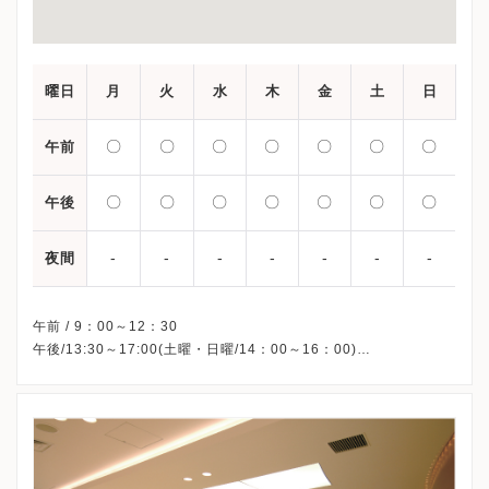
曜日
月
火
水
木
金
土
日
〇
〇
〇
〇
〇
〇
〇
午前
〇
〇
〇
〇
〇
〇
〇
午後
-
-
-
-
-
-
-
夜間
午前 / 9：00～12：30
午後/13:30～17:00(土曜・日曜/14：00～16：00)
※初診・土日は完全予約制
※詳細はクリニックHPを確認、または直接お問い合わせくださ