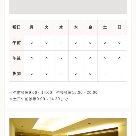
曜日
月
火
水
木
金
土
日
○
○
‐
○
○
○
○
午前
○
○
‐
○
○
○
○
午後
○
○
‐
○
○
‐
‐
夜間
※午前診療9:00～14:00、午後診療15:30～20:00
※土日午前診療9:00～14:30まで
最終受付は下記となります。
平日午前： 13:30
平日午後：19:30
土日： 14:00