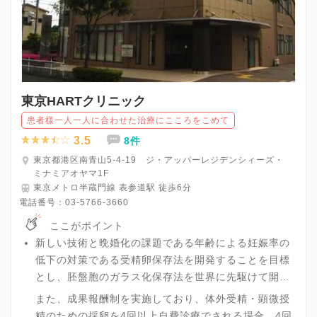
東京HARTクリニック
患者様一人一人に合わせた治療にこころをこめて
3.5
8件
東京都港区南青山5-4-19 ジ・アッパーレジデンシィーズ・
ミナミアオヤマ1F
東京メトロ半蔵門線 表参道駅 徒歩6分
電話番号：
03-5766-3660
ここがポイント
新しい技術と晩婚化の課題である年齢による妊娠率の
低下の対策である受精卵保存法を開発することを目標
とし、胚盤胞のガラス化保存法を世界に先駆けて開発
することができた他、胚盤胞培養液をさらに進化さ
また、成果報酬制を実施しており、体外受精・顕微授
せ、40%程度であった胚盤胞到達率を60%まで高め医
精のための採卵を4回以上自費診療でされる場合、4回