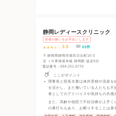
静岡レディースクリニック
皆様の願いをお手伝いします
3.5
33件
静岡県静岡市葵区日出町10-3
ＪＲ東海道本線 静岡駅 徒歩5分
電話番号：
054-251-0770
ここがポイント
理事長と院長夫妻は体外受精や流産を
を活かし、また働いている人たちも不
者としてのアドバイスや気持ちの共感
また、高齢や他院で不妊治療が上手く
の裏打ちもあり、お断りすることは基