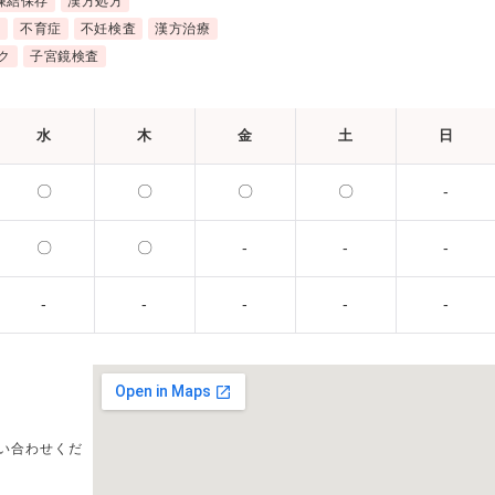
凍結保存
漢方処方
近
不育症
不妊検査
漢方治療
ク
子宮鏡検査
水
木
金
土
日
〇
〇
〇
〇
-
〇
〇
-
-
-
-
-
-
-
-
い合わせくだ