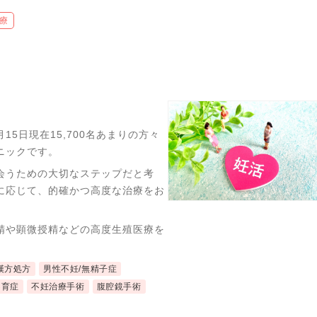
療
15日現在15,700名あまりの方々
ニックです。
会うための大切なステップだと考
に応じて、的確かつ高度な治療をお
精や顕微授精などの高度生殖医療を
漢方処方
男性不妊/無精子症
不育症
不妊治療手術
腹腔鏡手術