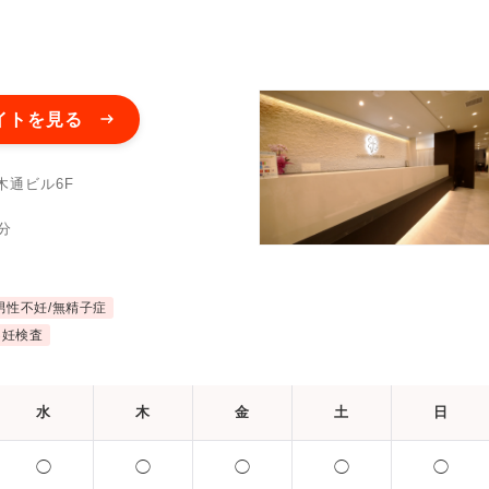
イトを見る
木通ビル6F
分
男性不妊/無精子症
不妊検査
水
木
金
土
日
◯
◯
◯
◯
◯