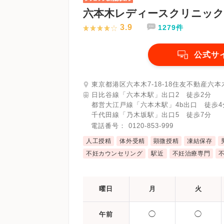
六本木レディースクリニック
3.9
1279件
公式サ
東京都港区六本木7-18-18住友不動産六本
日比谷線「六本木駅」出口2 徒歩2分
都営大江戸線「六本木駅」4b出口 徒歩4
千代田線「乃木坂駅」出口5 徒歩7分
電話番号：
0120-853-999
人工授精
体外受精
顕微授精
凍結保存
不妊カウンセリング
駅近
不妊治療専門
曜日
月
火
◯
◯
午前