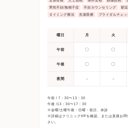
女医在籍
人工授精
体外受精
顕微授精
男性不妊/無精子症
不妊カウンセリング
駅
タイミング療法
先進医療
ブライダルチェッ
曜日
月
火
〇
〇
午前
〇
〇
午後
-
-
夜間
午前 / 7：30〜13：30
午後 /13：30〜17：30
※金曜/土曜午後・日曜・祝日、休診
※詳細はクリニックHPを確認、または直接お問