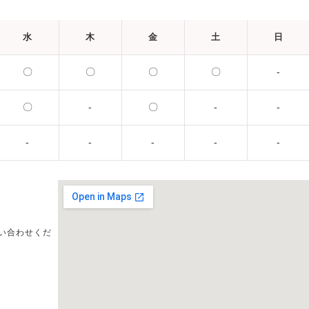
水
木
金
土
日
〇
〇
〇
〇
-
〇
-
〇
-
-
-
-
-
-
-
い合わせくだ