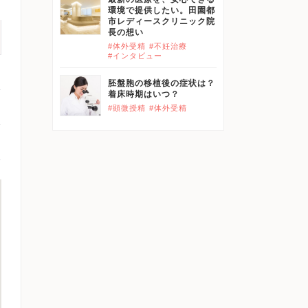
環境で提供したい。田園都
市レディースクリニック院
長の想い
#体外受精
#不妊治療
#インタビュー
胚盤胞の移植後の症状は？
着床時期はいつ？
#顕微授精
#体外受精