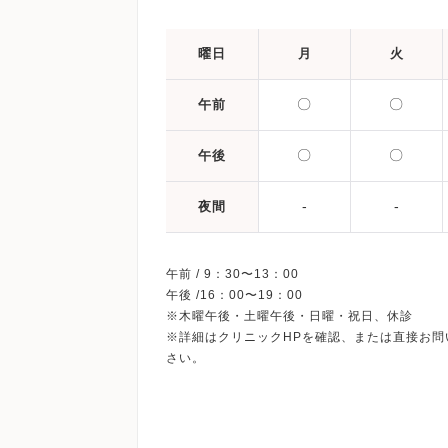
曜日
月
火
〇
〇
午前
〇
〇
午後
-
-
夜間
午前 / 9：30〜13：00
午後 /16：00〜19：00
※木曜午後・土曜午後・日曜・祝日、休診
※詳細はクリニックHPを確認、または直接お問