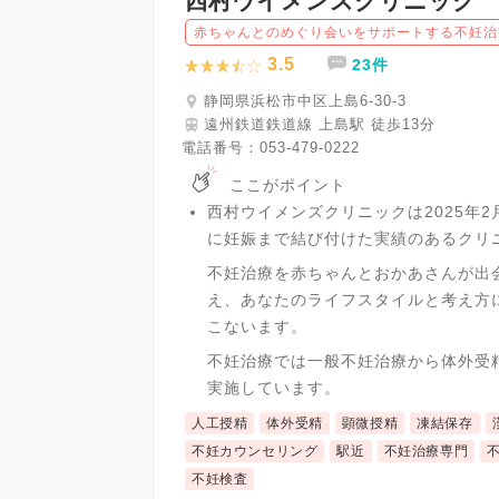
西村ウイメンズクリニック
赤ちゃんとのめぐり会いをサポートする不妊治
3.5
23件
静岡県浜松市中区上島6-30-3
遠州鉄道鉄道線 上島駅 徒歩13分
電話番号：
053-479-0222
ここがポイント
西村ウイメンズクリニックは2025年2月
に妊娠まで結び付けた実績のあるクリ
不妊治療を赤ちゃんとおかあさんが出
え、あなたのライフスタイルと考え方
こないます。
不妊治療では一般不妊治療から体外受
実施しています。
人工授精
体外受精
顕微授精
凍結保存
不妊カウンセリング
駅近
不妊治療専門
不妊検査