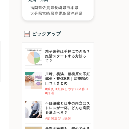
福岡県
佐賀県
長崎県
熊本県
大分県
宮崎県
鹿児島県
沖縄県
ピックアップ
精子改善は手軽にできる？
妊活スタートする方法っ
て？
川崎、横浜、相模原の不妊
鍼灸・整体9選｜治療院の
口コミまとめ
#鍼灸
#妊娠しやすい体作り
#妊活
不妊治療と仕事の両立はス
トレスが一杯。どんな病院
を選ぶべき？
#病院選び
#医師
最新の医療を、安心できる