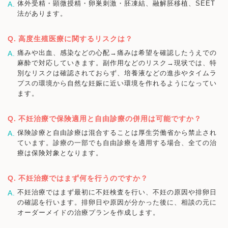
体外受精・顕微授精・卵巣刺激・胚凍結、融解胚移植、SEET
法があります。
高度生殖医療に関するリスクは？
痛みや出血、感染などの心配→痛みは希望を確認したうえでの
麻酔で対応していきます。副作用などのリスク→現状では、特
別なリスクは確認されておらず、培養液などの進歩やタイムラ
プスの環境から自然な妊娠に近い環境を作れるようになってい
ます。
不妊治療で保険適用と自由診療の併用は可能ですか？
保険診療と自由診療は混合することは厚生労働省から禁止され
ています。診療の一部でも自由診療を適用する場合、全ての治
療は保険対象となります。
不妊治療ではまず何を行うのですか？
不妊治療ではまず最初に不妊検査を行い、不妊の原因や排卵日
の確認を行います。排卵日や原因が分かった後に、相談の元に
オーダーメイドの治療プランを作成します。