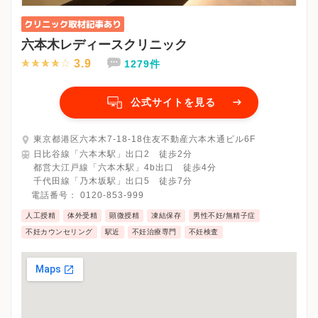
六本木レディースクリニック
3.9
1279件
公式サイトを見る
東京都港区六本木7-18-18住友不動産六本木通ビル6F
日比谷線「六本木駅」出口2 徒歩2分
都営大江戸線「六本木駅」4b出口 徒歩4分
千代田線「乃木坂駅」出口5 徒歩7分
電話番号：
0120-853-999
人工授精
体外受精
顕微授精
凍結保存
男性不妊/無精子症
不妊カウンセリング
駅近
不妊治療専門
不妊検査