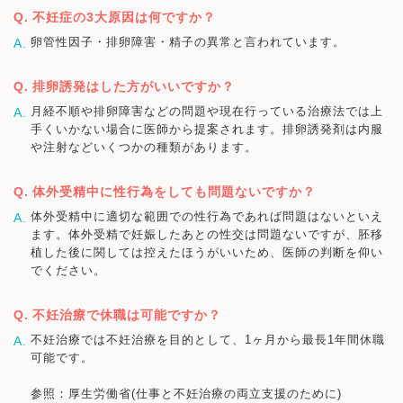
不妊症の3大原因は何ですか？
卵管性因子・排卵障害・精子の異常と言われています。
排卵誘発はした方がいいですか？
月経不順や排卵障害などの問題や現在行っている治療法では上
手くいかない場合に医師から提案されます。排卵誘発剤は内服
や注射などいくつかの種類があります。
体外受精中に性行為をしても問題ないですか？
体外受精中に適切な範囲での性行為であれば問題はないといえ
ます。体外受精で妊娠したあとの性交は問題ないですが、胚移
植した後に関しては控えたほうがいいため、医師の判断を仰い
でください。
不妊治療で休職は可能ですか？
不妊治療では不妊治療を目的として、1ヶ月から最長1年間休職
可能です。
参照：厚生労働省(仕事と不妊治療の両立支援のために)