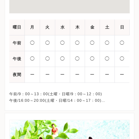
曜日
月
火
水
木
金
土
日
◯
◯
◯
◯
◯
◯
◯
午前
◯
◯
◯
◯
◯
◯
◯
午後
ー
ー
ー
ー
ー
ー
ー
夜間
午前/9：00～13：00(土曜・日曜/9：00～12：00)
午後/16:00～20:00(土曜・日曜/14：00～17：00)
※祝日も診療しています
※お電話受付時間 ①13:00まで ②19:30まで ③12:00まで