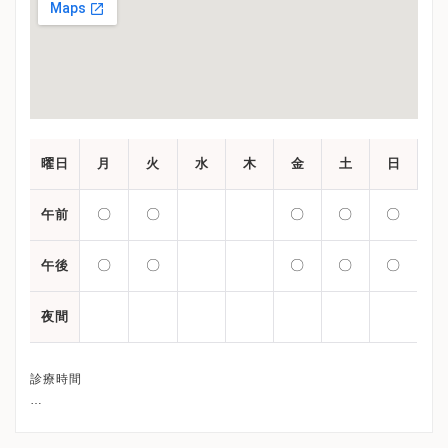
曜日
月
火
水
木
金
土
日
〇
〇
〇
〇
〇
午前
〇
〇
〇
〇
〇
午後
夜間
診療時間
午前：9:00 - 13:00