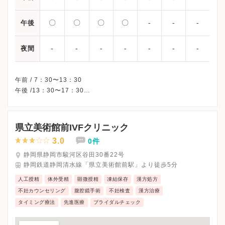
〇
〇
〇
〇
-
-
-
午後
-
-
-
-
-
-
-
夜間
午前 / 7：30〜13：30
午後 /13：30〜17：30
※金曜/土曜午後・日曜・祝日、休診
※詳細はクリニックHPを確認、または直接お問い合わせくださ
県立美術館前IVFクリニック
3.0
0件
静岡県静岡市駿河区谷田30番22号
静岡鉄道静岡清水線「県立美術館前駅」より徒歩5分
人工授精
体外受精
顕微授精
凍結保存
漢方処方
不妊カウンセリング
腹腔鏡手術
不妊検査
漢方治療
タイミング療法
先進医療
ブライダルチェック