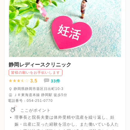
静岡レディースクリニック
皆様の願いをお手伝いします
3.5
33件
静岡県静岡市葵区日出町10-3
ＪＲ東海道本線 静岡駅 徒歩5分
電話番号：
054-251-0770
ここがポイント
理事長と院長夫妻は体外受精や流産を繰り返し、妊
娠・出産に至った経験を活かし、また働いている人た