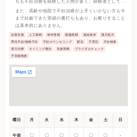
ちも不妊治療を経験した人間が多く、経験者としての
アドバイスや気持ちの共感ができると信じ、運営して
また、高齢や他院で不妊治療が上手くいかない方も今
います。
まで妊娠できた実績の裏打ちもあり、お断りすること
は基本的にありません。
女医在籍
人工授精
体外受精
顕微授精
凍結保存
漢方処方
男性不妊/無精子症
不妊カウンセリング
駅近
不育症
不妊検査
漢方治療
タイミング療法
先進医療
ブライダルチェック
子宮鏡検査
曜日
月
火
水
木
金
土
日
〇
〇
〇
〇
〇
〇
-
午前