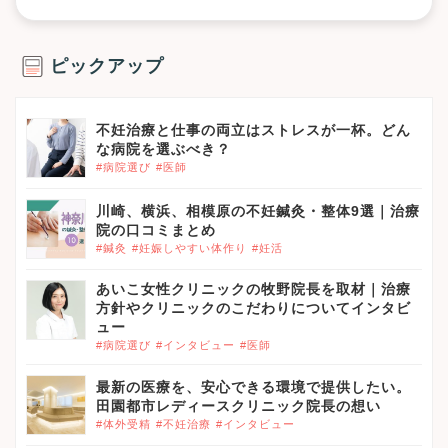
ピックアップ
不妊治療と仕事の両立はストレスが一杯。どん
な病院を選ぶべき？
#病院選び
#医師
川崎、横浜、相模原の不妊鍼灸・整体9選｜治療
院の口コミまとめ
#鍼灸
#妊娠しやすい体作り
#妊活
あいこ女性クリニックの牧野院長を取材｜治療
方針やクリニックのこだわりについてインタビ
ュー
#病院選び
#インタビュー
#医師
最新の医療を、安心できる環境で提供したい。
田園都市レディースクリニック院長の想い
#体外受精
#不妊治療
#インタビュー