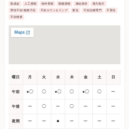
助成金
人工授精
体外受精
顕微授精
凍結保存
漢方処方
男性不妊/無精子症
不妊カウンセリング
駅近
不妊治療専門
不育症
不妊検査
曜日
月
火
水
木
金
土
日
●◯
◯
●◯
◯
●◯
◯
ー
午前
ー
◯
ー
◯
ー
ー
ー
午後
ー
ー
■
ー
ー
ー
ー
夜間