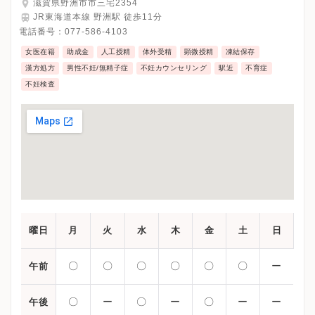
滋賀県野洲市市三宅2354
JR東海道本線 野洲駅 徒歩11分
電話番号：
077-586-4103
女医在籍
助成金
人工授精
体外受精
顕微授精
凍結保存
漢方処方
男性不妊/無精子症
不妊カウンセリング
駅近
不育症
不妊検査
曜日
月
火
水
木
金
土
日
〇
〇
〇
〇
〇
〇
ー
午前
〇
ー
〇
ー
〇
ー
ー
午後