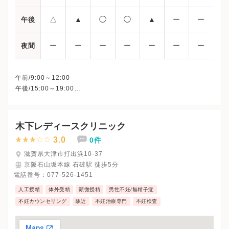
△
▲
◯
◯
▲
ー
ー
午後
ー
ー
ー
ー
ー
ー
ー
夜間
午前/9:00～12:00
午後/15:00～19:00
△：16:00～19:00
※▲の詳細につきましては、クリニックに直接お問い合わせ下さ
い。
木下レディースクリニック
※土曜日午後・日曜日・祝日、休診
3.0
0件
※詳細はクリニックHPを確認、または直接お問い合わせくださ
滋賀県大津市打出浜10-37
京阪石山坂本線 石破駅 徒歩5分
電話番号：
077-526-1451
人工授精
体外受精
顕微授精
男性不妊/無精子症
不妊カウンセリング
駅近
不妊治療専門
不妊検査