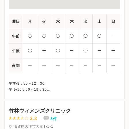
曜日
月
火
水
木
金
土
日
◯
◯
◯
◯
◯
◯
ー
午前
◯
ー
◯
ー
◯
ー
ー
午後
ー
ー
ー
ー
ー
ー
ー
夜間
午前/8：50～12：30
午後/16：50～19：30
※当院の診療は完全予約制です。
※火曜午後・木曜午後・土曜午後・日曜・祝日、休診
※詳細はクリニックHPを確認、または直接お問い合わせくださ
竹林ウィメンズクリニック
3.3
8件
滋賀県大津市大萱1-1-1