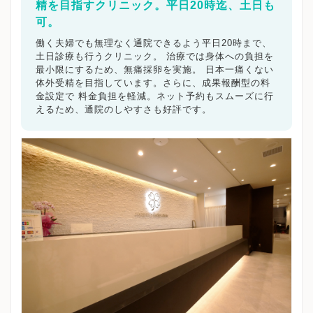
精を目指すクリニック。平日20時迄、土日も
可。
働く夫婦でも無理なく通院できるよう平日20時まで、
土日診療も行うクリニック。 治療では身体への負担を
最小限にするため、無痛採卵を実施。 日本一痛くない
体外受精を目指しています。さらに、成果報酬型の料
金設定で 料金負担を軽減。ネット予約もスムーズに行
えるため、通院のしやすさも好評です。