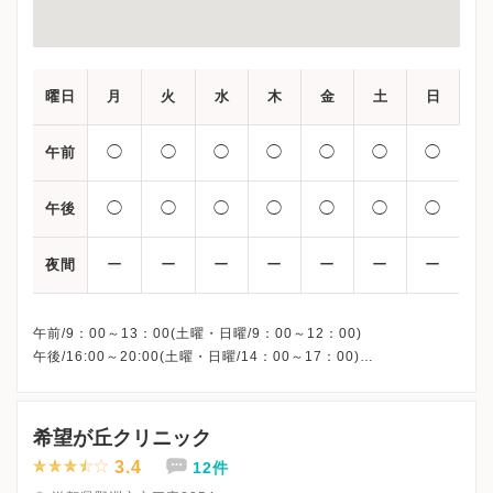
曜日
月
火
水
木
金
土
日
◯
◯
◯
◯
◯
◯
◯
午前
◯
◯
◯
◯
◯
◯
◯
午後
ー
ー
ー
ー
ー
ー
ー
夜間
午前/9：00～13：00(土曜・日曜/9：00～12：00)
午後/16:00～20:00(土曜・日曜/14：00～17：00)
※祝日も診療しています
※お電話受付時間 ①13:00まで ②19:30まで ③12:00まで
希望が丘クリニック
3.4
12件