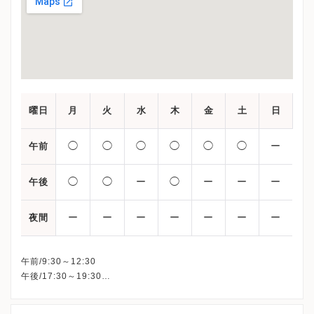
曜日
月
火
水
木
金
土
日
◯
◯
◯
◯
◯
◯
ー
午前
◯
◯
ー
◯
ー
ー
ー
午後
ー
ー
ー
ー
ー
ー
ー
夜間
午前/9:30～12:30
午後/17:30～19:30
※水曜午後・金曜午後・土曜午後・日曜・祝日、休診
※詳細はクリニックHPを確認、または直接お問い合わせくださ