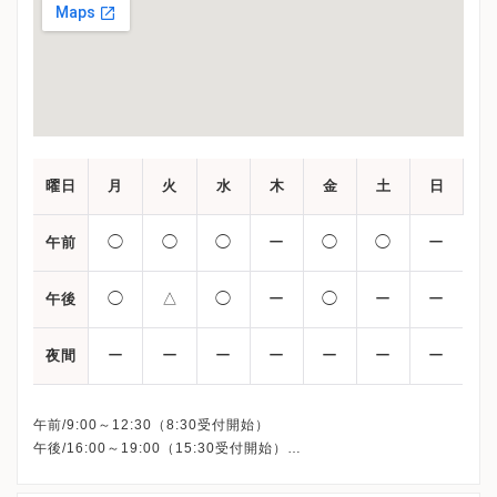
曜日
月
火
水
木
金
土
日
◯
◯
◯
ー
◯
◯
ー
午前
◯
△
◯
ー
◯
ー
ー
午後
ー
ー
ー
ー
ー
ー
ー
夜間
午前/9:00～12:30（8:30受付開始）
午後/16:00～19:00（15:30受付開始）
※△：18:00まで
※土曜午後・木曜・日曜・祝日、休診