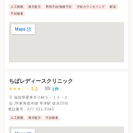
人工授精
漢方処方
男性不妊/無精子症
不妊カウンセリング
駅近
不妊検査
ちばレディースクリニック
3.2
1件
滋賀県栗東市小柿５－１３－２
JR東海道本線 草津駅 徒歩20分
電話番号：
077-551-5383
人工授精
漢方処方
不妊検査