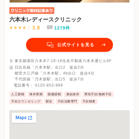
六本木レディースクリニック
3.9
1279件
公式サイトを見る
東京都港区六本木7-18-18住友不動産六本木通ビル6F
日比谷線「六本木駅」出口2 徒歩2分
都営大江戸線「六本木駅」4b出口 徒歩4分
千代田線「乃木坂駅」出口5 徒歩7分
電話番号：
0120-853-999
人工授精
体外受精
顕微授精
凍結保存
男性不妊/無精子症
不妊カウンセリング
駅近
不妊治療専門
不妊検査