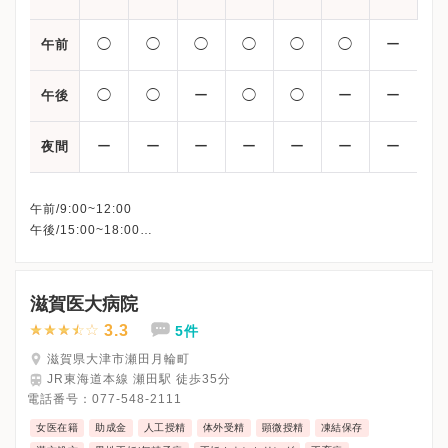
◯
◯
◯
◯
◯
◯
ー
午前
◯
◯
ー
◯
◯
ー
ー
午後
ー
ー
ー
ー
ー
ー
ー
夜間
午前/9:00~12:00
午後/15:00~18:00
※水曜午後・土曜午後・日曜・祝日、休診
※詳細はクリニックHPを確認、または直接お問い合わせくださ
滋賀医大病院
3.3
5件
滋賀県大津市瀬田月輪町
JR東海道本線 瀬田駅 徒歩35分
電話番号：
077-548-2111
女医在籍
助成金
人工授精
体外受精
顕微授精
凍結保存