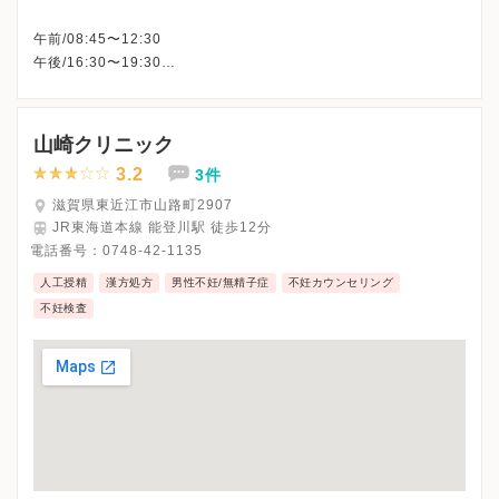
午前/08:45〜12:30
午後/16:30〜19:30
●早朝診察/08:00〜8:45
■男性不妊/18:30〜19:30
※月曜午後・水曜午後・金曜午後・土曜午後・日曜・祝日、休診
山崎クリニック
※詳細はクリニックHPを確認、または直接お問い合わせくださ
3.2
3件
滋賀県東近江市山路町2907
JR東海道本線 能登川駅 徒歩12分
電話番号：
0748-42-1135
人工授精
漢方処方
男性不妊/無精子症
不妊カウンセリング
不妊検査