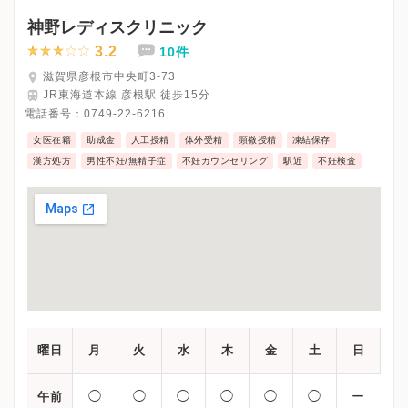
※詳細はクリニックHPを確認、または直接お問い合わせくださ
神野レディスクリニック
3.2
10件
滋賀県彦根市中央町3-73
JR東海道本線 彦根駅 徒歩15分
電話番号：
0749-22-6216
女医在籍
助成金
人工授精
体外受精
顕微授精
凍結保存
漢方処方
男性不妊/無精子症
不妊カウンセリング
駅近
不妊検査
曜日
月
火
水
木
金
土
日
◯
◯
◯
◯
◯
◯
ー
午前