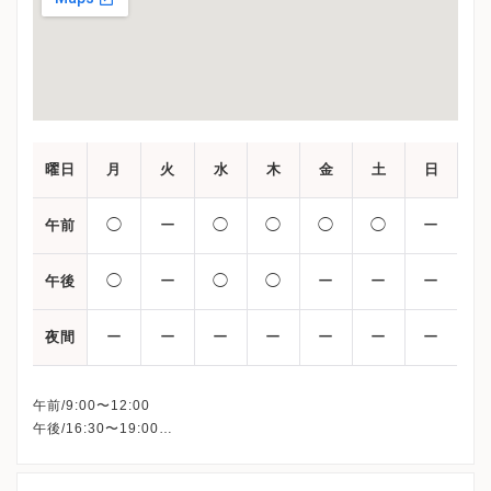
曜日
月
火
水
木
金
土
日
◯
ー
◯
◯
◯
◯
ー
午前
◯
ー
◯
◯
ー
ー
ー
午後
ー
ー
ー
ー
ー
ー
ー
夜間
午前/9:00〜12:00
午後/16:30〜19:00
※火・日・祝・金曜午後・土曜午後、休診
※詳細はクリニックHPを確認、または直接お問い合わせくださ