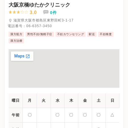
大阪京橋ゆたかクリニック
3.0
0件
滋賀県大阪市都島区東野田町3-1-17
電話番号：
06-6357-3450
漢方処方
男性不妊/無精子症
不妊カウンセリング
駅近
不妊検査
漢方治療
曜日
月
火
水
木
金
土
日
〇
〇
〇
〇
〇
△
午前