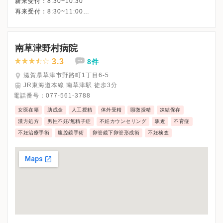
新来受付：8:30~10:30
再来受付：8:30~11:00
※土曜・日曜・祝日・年末年始（１２月２９日～１月３日）
※診療時間についての詳細はクリニックHPを確認、または直接お
南草津野村病院
3.3
8件
滋賀県草津市野路町1丁目6-5
JR東海道本線 南草津駅 徒歩3分
電話番号：
077-561-3788
女医在籍
助成金
人工授精
体外受精
顕微授精
凍結保存
漢方処方
男性不妊/無精子症
不妊カウンセリング
駅近
不育症
不妊治療手術
腹腔鏡手術
卵管鏡下卵管形成術
不妊検査