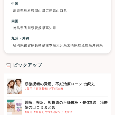
中国
鳥取県
島根県
岡山県
広島県
山口県
四国
徳島県
香川県
愛媛県
高知県
九州・沖縄
福岡県
佐賀県
長崎県
熊本県
大分県
宮崎県
鹿児島県
沖縄県
ピックアップ
顕微授精の費用、不妊治療ローンで解決。
#費用
#顕微授精
#不妊治療
川崎、横浜、相模原の不妊鍼灸・整体9選｜治療
院の口コミまとめ
#鍼灸
#妊娠しやすい体作り
#妊活