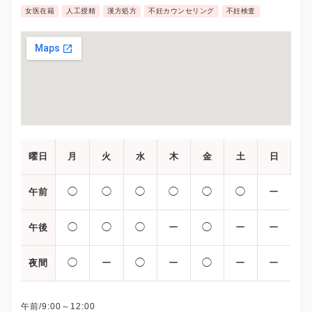
女医在籍
人工授精
漢方処方
不妊カウンセリング
不妊検査
曜日
月
火
水
木
金
土
日
◯
◯
◯
◯
◯
◯
ー
午前
◯
◯
◯
ー
◯
ー
ー
午後
◯
ー
◯
ー
◯
ー
ー
夜間
午前/9:00～12:00