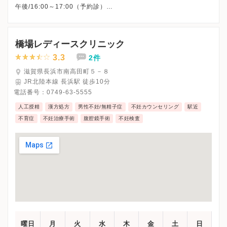
午後/16:00～17:00（予約診）
夜間/17:00～19:00
※詳細はクリニックHPを確認、または直接お問い合わせくださ
橋場レディースクリニック
3.3
2件
滋賀県長浜市南高田町５－８
JR北陸本線 長浜駅 徒歩10分
電話番号：
0749-63-5555
人工授精
漢方処方
男性不妊/無精子症
不妊カウンセリング
駅近
不育症
不妊治療手術
腹腔鏡手術
不妊検査
曜日
月
火
水
木
金
土
日