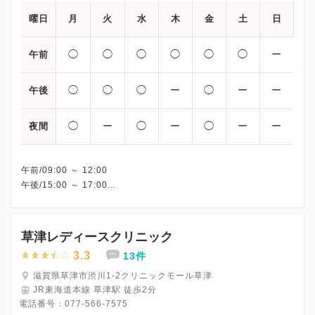
曜日
月
火
水
木
金
土
日
◯
◯
◯
◯
◯
◯
ー
午前
◯
◯
◯
ー
◯
ー
ー
午後
◯
ー
◯
ー
◯
ー
ー
夜間
午前/09:00 ～ 12:00
午後/15:00 ～ 17:00
夜間/17:00 ～ 19:00
※詳細はクリニックHPを確認、または直接お問い合わせくださ
草津レディースクリニック
3.3
13件
滋賀県草津市渋川1-2クリニックモール草津
JR東海道本線 草津駅 徒歩2分
電話番号：
077-566-7575