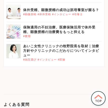
体外受精、顕微授精の成功は胚培養室が握る？
#顕微授精
#体外受精
#インタビュー
#培養士
保険適用の不妊治療、医療保険活用で体外受
精、顕微授精の治療費をもっと抑える
#費用
あいこ女性クリニックの牧野院長を取材｜治療
方針やクリニックのこだわりについてインタビ
ュー
#病院選び
#インタビュー
#医師
よくある質問