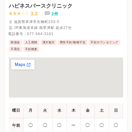
ハピネスバースクリニック
3.2
2件
滋賀県草津市矢橋町233-3
JR東海道本線 南草津駅 徒歩27分
電話番号：
077-564-3101
助成金
人工授精
漢方処方
男性不妊/無精子症
不妊カウンセリング
不育症
不妊検査
曜日
月
火
水
木
金
土
日
◯
◯
◯
ー
◯
◯
◯
午前