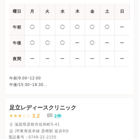
曜日
月
火
水
木
金
土
日
◯
◯
◯
◯
◯
◯
ー
午前
◯
◯
◯
ー
◯
ー
ー
午後
ー
ー
ー
ー
ー
ー
ー
夜間
午前/9:00~12:00
午後/15:30~18:30
※休診：日曜、祝日、木曜午後、土曜午後
※詳細はクリニックHPを確認、または直接お問い合わせくださ
足立レディースクリニック
3.2
2件
滋賀県彦根市佐和町5-41
JR東海道本線 彦根駅 徒歩9分
電話番号：
0749-22-2155