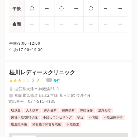
◯
ー
◯
ー
◯
ー
ー
午後
ー
ー
ー
ー
ー
ー
ー
夜間
午前/9:00~12:00
午後/17:00~19:30
※木曜・祝日・火曜午後・土曜午後・日曜午後、休診
※詳細はクリニックHPを確認、または直接お問い合わせくださ
桂川レディースクリニック
3.2
5件
滋賀県大津市御殿浜21-8
京阪電気鉄道石山坂本線 瓦ヶ浜駅 徒歩4分
電話番号：
077-511-4135
助成金
人工授精
体外受精
顕微授精
凍結保存
漢方処方
男性不妊/無精子症
不妊カウンセリング
駅近
不育症
不妊治療手術
腹腔鏡手術
卵管鏡下卵管形成術
不妊検査