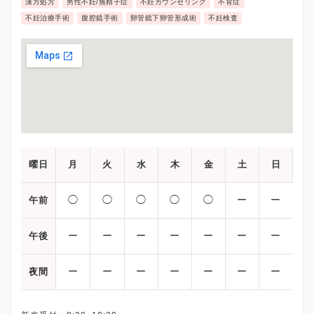
漢方処方
男性不妊/無精子症
不妊カウンセリング
不育症
不妊治療手術
腹腔鏡手術
卵管鏡下卵管形成術
不妊検査
曜日
月
火
水
木
金
土
日
◯
◯
◯
◯
◯
ー
ー
午前
ー
ー
ー
ー
ー
ー
ー
午後
ー
ー
ー
ー
ー
ー
ー
夜間