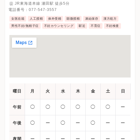
JR東海道本線 瀬田駅 徒歩5分
電話番号：
077-547-3557
女医在籍
人工授精
体外受精
顕微授精
凍結保存
漢方処方
男性不妊/無精子症
不妊カウンセリング
駅近
不育症
不妊検査
曜日
月
火
水
木
金
土
日
◯
◯
◯
◯
◯
◯
ー
午前
◯
ー
◯
ー
◯
ー
ー
午後
ー
ー
ー
ー
ー
ー
ー
夜間