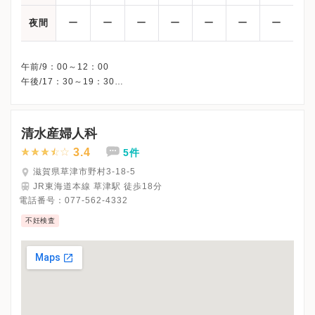
ー
ー
ー
ー
ー
ー
ー
夜間
午前/9：00～12：00
午後/17：30～19：30
※火曜午後・木曜午後・土曜午後・日曜、休診
※詳細はクリニックHPを確認、または直接お問い合わせくださ
清水産婦人科
3.4
5件
滋賀県草津市野村3-18-5
JR東海道本線 草津駅 徒歩18分
電話番号：
077-562-4332
不妊検査