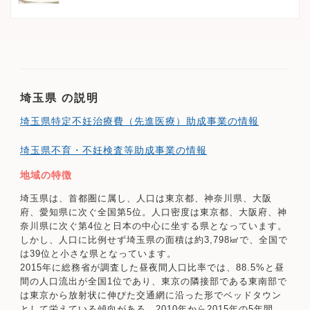
埼玉県 の説明
埼玉県特定不妊治療費（先進医療）助成事業の情報
埼玉県不育・不妊検査等助成事業の情報
地域の特徴
埼玉県は、首都圏に属し、人口は東京都、神奈川県、大阪
府、愛知県に次ぐ全国第5位。人口密度は東京都、大阪府、神
奈川県に次ぐ第4位と日本の中心に坐する県となっています。
しかし、人口に比例せず埼玉県の面積は約3,798㎢で、全国で
は39位と小さな県となっています。
2015年に総務省が調査した昼夜間人口比率では、88.5%と昼
間の人口流出が全国1位であり、東京の隣接部である東南部で
は東京から放射状に伸びた交通網に沿った形でベッドタウン
として栄えている傾向がある。2010年から2015年の5年間