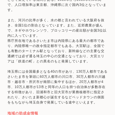
で、人口増加率は東京都、沖縄県に次ぐ国内3位となっていま
す。
また、河川の比率が多く、水の都と言われている大阪府を抜
き、全国1位の割合となっています。また、近郊農業が盛ん
で、ネギやホウレンソウ、ブロッコリーの産出額が全国3位以
内に入っています。
県庁所在地であるさいたま市は内陸県にある最大の都市であ
り、内陸県唯一の政令指定都市でもある。大宮駅は、全国で
も有数のターミナル駅となっており、新幹線などの主要な交
通網では必ず通る埼玉の中心の交通となっており、大宮エリ
アは「鉄道の町」との異名のもと発展しています。
埼玉県には全国最多となる40の市があり、130万人都市である
さいたま市を筆頭に60万人都市の川口市、30万人都市の川越
市・越谷市・所沢市が南部に集中するほか、20万人都市が4
市、10万人都市が13市と同等の人口を持つ自治体が多数存在
する特徴があり、旧浦和市と旧大宮市が業務核都市に指定さ
れたり、さいたま新都心が誕生するなどベッドタウンの側面
をもちながら埼玉自身で発展している途中といえます。
地域の助成金情報