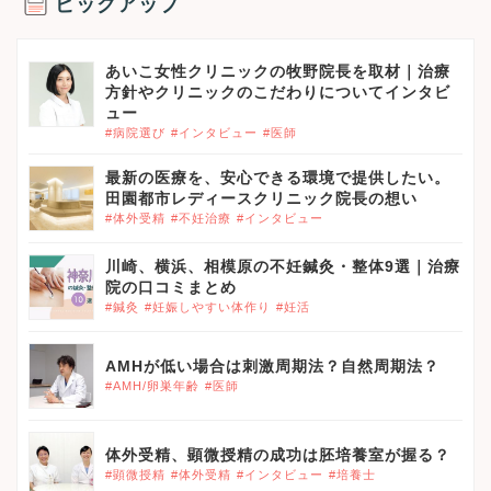
ピックアップ
あいこ女性クリニックの牧野院長を取材｜治療
方針やクリニックのこだわりについてインタビ
ュー
#病院選び
#インタビュー
#医師
最新の医療を、安心できる環境で提供したい。
田園都市レディースクリニック院長の想い
#体外受精
#不妊治療
#インタビュー
川崎、横浜、相模原の不妊鍼灸・整体9選｜治療
院の口コミまとめ
#鍼灸
#妊娠しやすい体作り
#妊活
AMHが低い場合は刺激周期法？自然周期法？
#AMH/卵巣年齢
#医師
体外受精、顕微授精の成功は胚培養室が握る？
#顕微授精
#体外受精
#インタビュー
#培養士