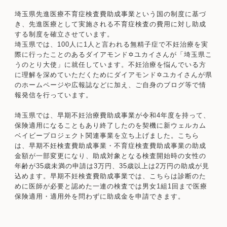
埼玉県先進医療不育症検査費助成事業という国の制度に基づ
き、先進医療として実施される不育症検査の費用に対し助成
する制度を確立させています。
埼玉県では、100人に1人と言われる無精子症で不妊治療を実
際に行ったことのあるダイアモンド✡ユカイさんが「埼玉県こ
うのとり大使」に就任しています。不妊治療を悩んでいる方
に理解を深めていただくためにダイアモンド✡ユカイさんが県
のホームページや広報誌などに加え、ご自身のブログ等で情
報発信を行っています。
埼玉県では、早期不妊治療費助成事業が令和4年度を持って、
保険適用になることもあり終了したのを契機に新ウェルカム
ベイビープロジェクト関連事業を立ち上げました。こちら
は、早期不妊検査費助成事業・不育症検査費助成事業の助成
金額が一部変更になり、助成対象となる検査開始時の女性の
年齢が35歳未満の申請は3万円、35歳以上は2万円の助成が見
込めます。早期不妊検査費助成事業では、こちらは診断のた
めに医師が必要と認めた一連の検査では男女1組1回まで医療
保険適用・適用外を問わずに助成金を申請できます。