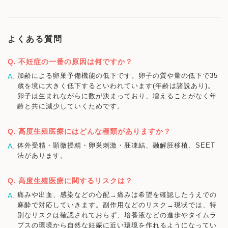
よくある質問
不妊症の一番の原因は何ですか？
加齢による卵巣予備機能の低下です。卵子の質や量の低下で35
歳を境に大きく低下するといわれています(年齢は諸説あり)。
卵子は生まれながらに数が決まっており、増えることがなく年
齢と共に減少していくためです。
高度生殖医療にはどんな種類がありますか？
体外受精・顕微授精・卵巣刺激・胚凍結、融解胚移植、SEET
法があります。
高度生殖医療に関するリスクは？
痛みや出血、感染などの心配→痛みは希望を確認したうえでの
麻酔で対応していきます。副作用などのリスク→現状では、特
別なリスクは確認されておらず、培養液などの進歩やタイムラ
プスの環境から自然な妊娠に近い環境を作れるようになってい