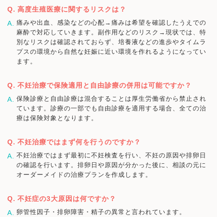
高度生殖医療に関するリスクは？
痛みや出血、感染などの心配→痛みは希望を確認したうえでの
麻酔で対応していきます。副作用などのリスク→現状では、特
別なリスクは確認されておらず、培養液などの進歩やタイムラ
プスの環境から自然な妊娠に近い環境を作れるようになってい
ます。
不妊治療で保険適用と自由診療の併用は可能ですか？
保険診療と自由診療は混合することは厚生労働省から禁止され
ています。診療の一部でも自由診療を適用する場合、全ての治
療は保険対象となります。
不妊治療ではまず何を行うのですか？
不妊治療ではまず最初に不妊検査を行い、不妊の原因や排卵日
の確認を行います。排卵日や原因が分かった後に、相談の元に
オーダーメイドの治療プランを作成します。
不妊症の3大原因は何ですか？
卵管性因子・排卵障害・精子の異常と言われています。