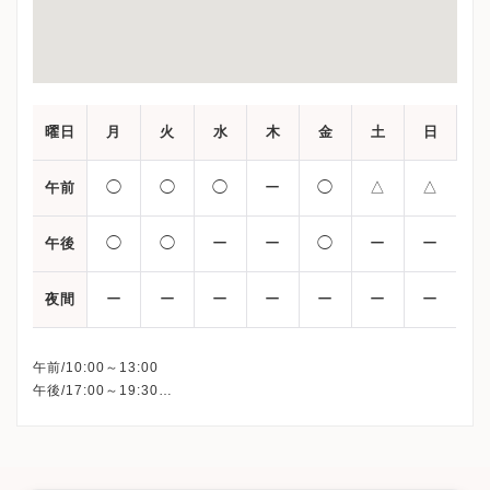
曜日
月
火
水
木
金
土
日
◯
◯
◯
ー
◯
△
△
午前
◯
◯
ー
ー
◯
ー
ー
午後
ー
ー
ー
ー
ー
ー
ー
夜間
午前/10:00～13:00
午後/17:00～19:30
△：14:00まで受付
※水曜午後・土曜午後・日曜午後・木曜・祝日、休診
※詳細はクリニックHPを確認、または直接お問い合わせくださ