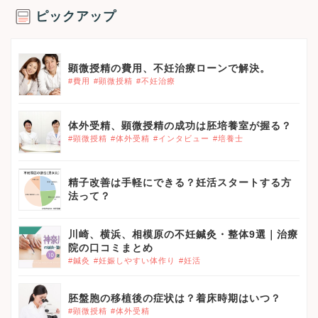
ピックアップ
顕微授精の費用、不妊治療ローンで解決。
#費用
#顕微授精
#不妊治療
体外受精、顕微授精の成功は胚培養室が握る？
#顕微授精
#体外受精
#インタビュー
#培養士
精子改善は手軽にできる？妊活スタートする方
法って？
川崎、横浜、相模原の不妊鍼灸・整体9選｜治療
院の口コミまとめ
#鍼灸
#妊娠しやすい体作り
#妊活
胚盤胞の移植後の症状は？着床時期はいつ？
#顕微授精
#体外受精