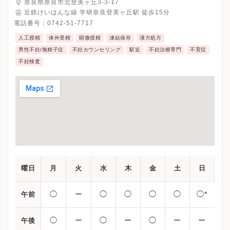
奈良県奈良市北登美ヶ丘3-3-17
近鉄けいはんな線 学研奈良登美ヶ丘駅 徒歩15分
電話番号：
0742-51-7717
人工授精
体外受精
顕微授精
凍結保存
漢方処方
男性不妊/無精子症
不妊カウンセリング
駅近
不妊治療専門
不育症
不妊検査
曜日
月
火
水
木
金
土
日
◯
ー
◯
◯
◯
◯
◯*
午前
◯
ー
◯
ー
◯
ー
ー
午後