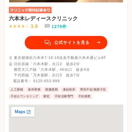
六本木レディースクリニック
3.9
1279件
公式サイトを見る
東京都港区六本木7-18-18住友不動産六本木通ビル6F
日比谷線「六本木駅」出口2 徒歩2分
都営大江戸線「六本木駅」4b出口 徒歩4分
千代田線「乃木坂駅」出口5 徒歩7分
電話番号：
0120-853-999
人工授精
体外受精
顕微授精
凍結保存
男性不妊/無精子症
不妊カウンセリング
駅近
不妊治療専門
不妊検査