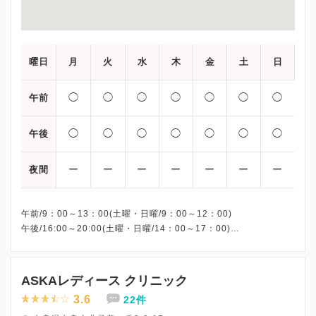
曜日
月
火
水
木
金
土
日
◯
◯
◯
◯
◯
◯
◯
午前
◯
◯
◯
◯
◯
◯
◯
午後
ー
ー
ー
ー
ー
ー
ー
夜間
午前/9：00～13：00(土曜・日曜/9：00～12：00)
午後/16:00～20:00(土曜・日曜/14：00～17：00)
※祝日も診療しています
※お電話受付時間 ①13:00まで ②19:30まで ③12:00まで
ASKAレディース クリニック
3.6
22件