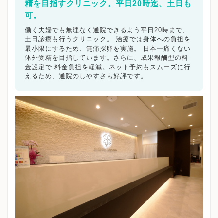
精を目指すクリニック。平日20時迄、土日も
可。
働く夫婦でも無理なく通院できるよう平日20時まで、
土日診療も行うクリニック。 治療では身体への負担を
最小限にするため、無痛採卵を実施。 日本一痛くない
体外受精を目指しています。さらに、成果報酬型の料
金設定で 料金負担を軽減。ネット予約もスムーズに行
えるため、通院のしやすさも好評です。