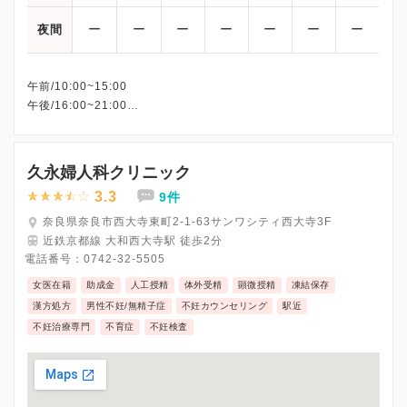
ー
ー
ー
ー
ー
ー
ー
夜間
午前/10:00~15:00
午後/16:00~21:00
人工授精・体外受精：8:00〜10:00
※◯*：第1日曜は男性不妊
※祝日（火曜日を除く）も診療しております。
久永婦人科クリニック
※詳細はクリニックHPを確認、または直接お問い合わせくださ
3.3
9件
奈良県奈良市西大寺東町2-1-63サンワシティ西大寺3F
近鉄京都線 大和西大寺駅 徒歩2分
電話番号：
0742-32-5505
女医在籍
助成金
人工授精
体外受精
顕微授精
凍結保存
漢方処方
男性不妊/無精子症
不妊カウンセリング
駅近
不妊治療専門
不育症
不妊検査