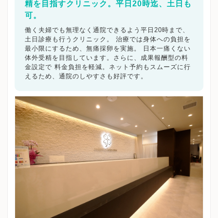
精を目指すクリニック。平日20時迄、土日も
可。
働く夫婦でも無理なく通院できるよう平日20時まで、
土日診療も行うクリニック。 治療では身体への負担を
最小限にするため、無痛採卵を実施。 日本一痛くない
体外受精を目指しています。さらに、成果報酬型の料
金設定で 料金負担を軽減。ネット予約もスムーズに行
えるため、通院のしやすさも好評です。