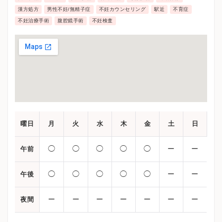
漢方処方
男性不妊/無精子症
不妊カウンセリング
駅近
不育症
不妊治療手術
腹腔鏡手術
不妊検査
曜日
月
火
水
木
金
土
日
◯
◯
◯
◯
◯
ー
ー
午前
◯
◯
◯
◯
◯
ー
ー
午後
ー
ー
ー
ー
ー
ー
ー
夜間