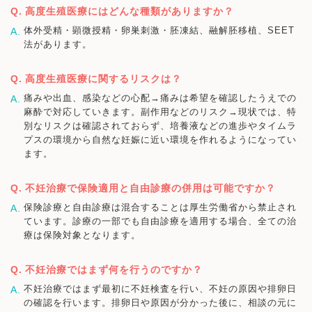
高度生殖医療にはどんな種類がありますか？
体外受精・顕微授精・卵巣刺激・胚凍結、融解胚移植、SEET
法があります。
高度生殖医療に関するリスクは？
痛みや出血、感染などの心配→痛みは希望を確認したうえでの
麻酔で対応していきます。副作用などのリスク→現状では、特
別なリスクは確認されておらず、培養液などの進歩やタイムラ
プスの環境から自然な妊娠に近い環境を作れるようになってい
ます。
不妊治療で保険適用と自由診療の併用は可能ですか？
保険診療と自由診療は混合することは厚生労働省から禁止され
ています。診療の一部でも自由診療を適用する場合、全ての治
療は保険対象となります。
不妊治療ではまず何を行うのですか？
不妊治療ではまず最初に不妊検査を行い、不妊の原因や排卵日
の確認を行います。排卵日や原因が分かった後に、相談の元に