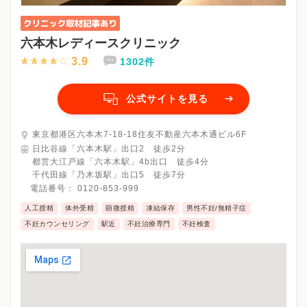
六本木レディースクリニック
3.9
1302件
公式サイトを見る
東京都港区六本木7-18-18住友不動産六本木通ビル6F
日比谷線「六本木駅」出口2 徒歩2分
都営大江戸線「六本木駅」4b出口 徒歩4分
千代田線「乃木坂駅」出口5 徒歩7分
電話番号：
0120-853-999
人工授精
体外受精
顕微授精
凍結保存
男性不妊/無精子症
不妊カウンセリング
駅近
不妊治療専門
不妊検査