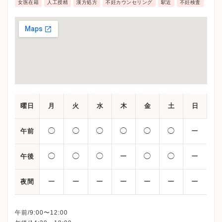
女医在籍
人工授精
漢方処方
不妊カウンセリング
駅近
不妊検査
曜日
月
火
水
木
金
土
日
◯
◯
◯
◯
◯
◯
ー
午前
◯
◯
◯
ー
◯
◯
ー
午後
ー
ー
ー
ー
ー
ー
ー
夜間
午前/9:00〜12:00