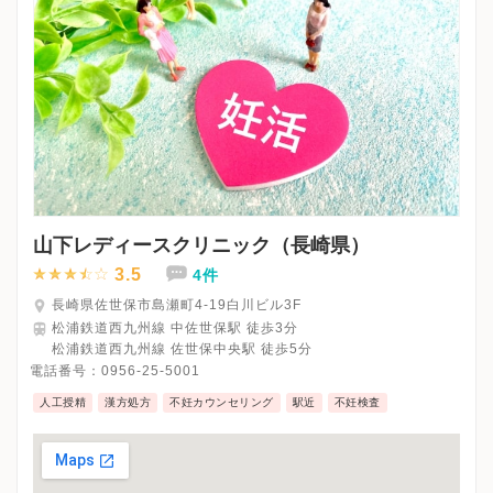
山下レディースクリニック（長崎県）
3.5
4件
長崎県佐世保市島瀬町4-19白川ビル3F
松浦鉄道西九州線 中佐世保駅 徒歩3分
松浦鉄道西九州線 佐世保中央駅 徒歩5分
電話番号：
0956-25-5001
人工授精
漢方処方
不妊カウンセリング
駅近
不妊検査