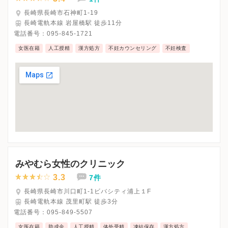
長崎県長崎市石神町1-19
長崎電軌本線 岩屋橋駅 徒歩11分
電話番号：
095-845-1721
女医在籍
人工授精
漢方処方
不妊カウンセリング
不妊検査
みやむら女性のクリニック
3.3
7件
長崎県長崎市川口町1-1ビバシティ浦上１F
長崎電軌本線 茂里町駅 徒歩3分
電話番号：
095-849-5507
女医在籍
助成金
人工授精
体外受精
凍結保存
漢方処方