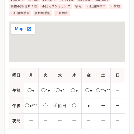
男性不妊/無精子症
不妊カウンセリング
駅近
不妊治療専門
不育症
不妊治療手術
腹腔鏡手術
不妊検査
曜日
月
火
水
木
金
土
日
◯●
◯*●
◯●*
◯●
◯●
◯**●**
ー
午前
◯●***
◯
手術日
◯
●
ー
ー
午後
ー
ー
ー
ー
ー
ー
ー
夜間