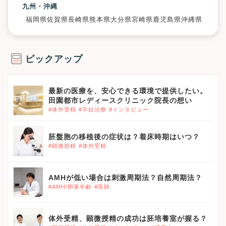
九州・沖縄
福岡県
佐賀県
長崎県
熊本県
大分県
宮崎県
鹿児島県
沖縄県
ピックアップ
最新の医療を、安心できる環境で提供したい。
田園都市レディースクリニック院長の想い
#体外受精
#不妊治療
#インタビュー
胚盤胞の移植後の症状は？着床時期はいつ？
#顕微授精
#体外受精
AMHが低い場合は刺激周期法？自然周期法？
#AMH/卵巣年齢
#医師
体外受精、顕微授精の成功は胚培養室が握る？