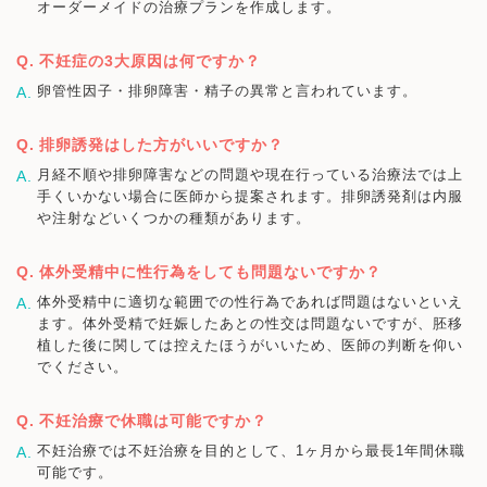
オーダーメイドの治療プランを作成します。
不妊症の3大原因は何ですか？
卵管性因子・排卵障害・精子の異常と言われています。
排卵誘発はした方がいいですか？
月経不順や排卵障害などの問題や現在行っている治療法では上
手くいかない場合に医師から提案されます。排卵誘発剤は内服
や注射などいくつかの種類があります。
体外受精中に性行為をしても問題ないですか？
体外受精中に適切な範囲での性行為であれば問題はないといえ
ます。体外受精で妊娠したあとの性交は問題ないですが、胚移
植した後に関しては控えたほうがいいため、医師の判断を仰い
でください。
不妊治療で休職は可能ですか？
不妊治療では不妊治療を目的として、1ヶ月から最長1年間休職
可能です。