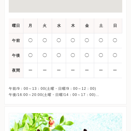
曜日
月
火
水
木
金
土
日
◯
◯
◯
◯
◯
◯
◯
午前
◯
◯
◯
◯
◯
◯
◯
午後
ー
ー
ー
ー
ー
ー
ー
夜間
午前/9：00～13：00(土曜・日曜/9：00～12：00)
午後/16:00～20:00(土曜・日曜/14：00～17：00)
※祝日も診療しています
※お電話受付時間 ①13:00まで ②19:30まで ③12:00まで