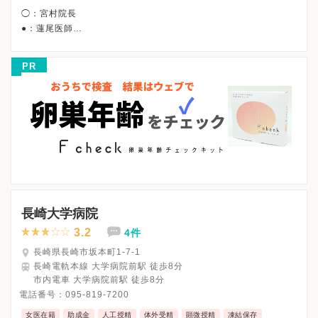
◯：宮村院長
●：蓮尾医師
午前/9:00〜12:45
午後/15:00〜18:15
PR
◯* ：12:30まで/◯**：13:30まで
●* ：12:15まで/●** ：11:30まで/●***：16:45まで
※詳細はクリニックHPを確認、または直接お問い合わせくださ
長崎大学病院
3.2
4件
長崎県長崎市坂本町1-7-1
長崎電軌本線 大学病院前駅 徒歩8分
市内電車 大学病院前駅 徒歩8分
電話番号：
095-819-7200
女医在籍
助成金
人工授精
体外受精
顕微授精
凍結保存