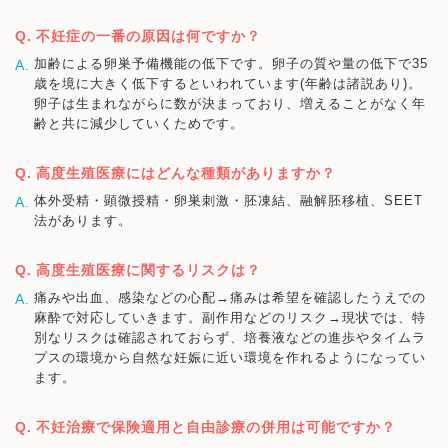
不妊症の一番の原因は何ですか？
加齢による卵巣予備機能の低下です。卵子の質や量の低下で35
歳を境に大きく低下するといわれています(年齢は諸説あり)。
卵子は生まれながらに数が決まっており、増えることがなく年
齢と共に減少していくためです。
高度生殖医療にはどんな種類がありますか？
体外受精・顕微授精・卵巣刺激・胚凍結、融解胚移植、SEET
法があります。
高度生殖医療に関するリスクは？
痛みや出血、感染などの心配→痛みは希望を確認したうえでの
麻酔で対応していきます。副作用などのリスク→現状では、特
別なリスクは確認されておらず、培養液などの進歩やタイムラ
プスの環境から自然な妊娠に近い環境を作れるようになってい
ます。
不妊治療で保険適用と自由診療の併用は可能ですか？