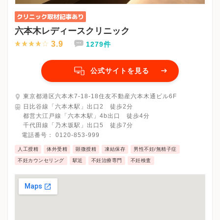
六本木レディースクリニック
3.9
1279件
公式サイトを見る
東京都港区六本木7-18-18住友不動産六本木通ビル6F
日比谷線「六本木駅」出口2 徒歩2分
都営大江戸線「六本木駅」4b出口 徒歩4分
千代田線「乃木坂駅」出口5 徒歩7分
電話番号：
0120-853-999
人工授精
体外受精
顕微授精
凍結保存
男性不妊/無精子症
不妊カウンセリング
駅近
不妊治療専門
不妊検査