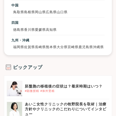
中国
鳥取県
島根県
岡山県
広島県
山口県
四国
徳島県
香川県
愛媛県
高知県
九州・沖縄
福岡県
佐賀県
長崎県
熊本県
大分県
宮崎県
鹿児島県
沖縄県
ピックアップ
胚盤胞の移植後の症状は？着床時期はいつ？
#顕微授精
#体外受精
あいこ女性クリニックの牧野院長を取材｜治療
方針やクリニックのこだわりについてインタビ
ュー