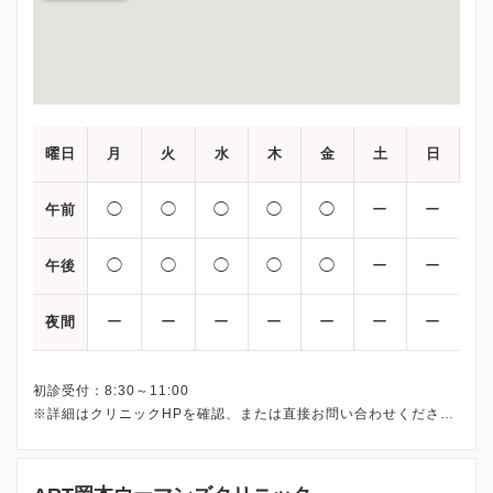
曜日
月
火
水
木
金
土
日
◯
◯
◯
◯
◯
ー
ー
午前
◯
◯
◯
◯
◯
ー
ー
午後
ー
ー
ー
ー
ー
ー
ー
夜間
初診受付：8:30～11:00
※詳細はクリニックHPを確認、または直接お問い合わせくださ