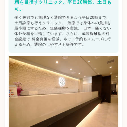
精を目指すクリニック。平日20時迄、土日も
可。
働く夫婦でも無理なく通院できるよう平日20時まで、
土日診療も行うクリニック。 治療では身体への負担を
最小限にするため、無痛採卵を実施。 日本一痛くない
体外受精を目指しています。さらに、成果報酬型の料
金設定で 料金負担を軽減。ネット予約もスムーズに行
えるため、通院のしやすさも好評です。