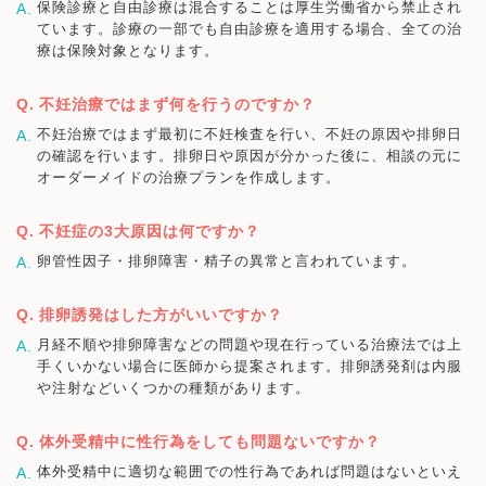
保険診療と自由診療は混合することは厚生労働省から禁止され
ています。診療の一部でも自由診療を適用する場合、全ての治
療は保険対象となります。
不妊治療ではまず何を行うのですか？
不妊治療ではまず最初に不妊検査を行い、不妊の原因や排卵日
の確認を行います。排卵日や原因が分かった後に、相談の元に
オーダーメイドの治療プランを作成します。
不妊症の3大原因は何ですか？
卵管性因子・排卵障害・精子の異常と言われています。
排卵誘発はした方がいいですか？
月経不順や排卵障害などの問題や現在行っている治療法では上
手くいかない場合に医師から提案されます。排卵誘発剤は内服
や注射などいくつかの種類があります。
体外受精中に性行為をしても問題ないですか？
体外受精中に適切な範囲での性行為であれば問題はないといえ