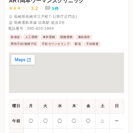
ART岡本ウーマンズクリニック
3.2
5件
長崎県長崎市江戸町7-1(県庁正門左)
長崎電軌本線 出島駅 徒歩3分
電話番号：
095-820-2864
助成金
人工授精
体外受精
顕微授精
凍結保存
男性不妊/無精子症
不妊カウンセリング
駅近
不妊検査
曜日
月
火
水
木
金
土
日
◯
◯
◯
◯
◯
△
ー
午前