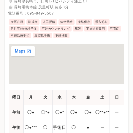
長崎県長崎市川口町1-1ビバシティ浦上１F
長崎電軌本線 茂里町駅 徒歩3分
電話番号：
095-849-5507
女医在籍
助成金
人工授精
体外受精
凍結保存
漢方処方
男性不妊/無精子症
不妊カウンセリング
駅近
不妊治療専門
不育症
不妊治療手術
腹腔鏡手術
不妊検査
曜日
月
火
水
木
金
土
日
◯●
◯*●
◯●*
◯●
◯●
◯**●**
ー
午前
◯●***
◯
手術日
◯
●
ー
ー
午後