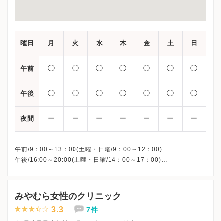
曜日
月
火
水
木
金
土
日
◯
◯
◯
◯
◯
◯
◯
午前
◯
◯
◯
◯
◯
◯
◯
午後
ー
ー
ー
ー
ー
ー
ー
夜間
午前/9：00～13：00(土曜・日曜/9：00～12：00)
午後/16:00～20:00(土曜・日曜/14：00～17：00)
※祝日も診療しています
※お電話受付時間 ①13:00まで ②19:30まで ③12:00まで
みやむら女性のクリニック
3.3
7件