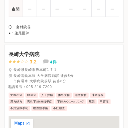
ー
ー
ー
ー
ー
ー
ー
夜間
◯：宮村院長
●：蓮尾医師
午前/9:00〜12:45
午後/15:00〜18:15
◯* ：12:30まで/◯**：13:30まで
長崎大学病院
●* ：12:15まで/●** ：11:30まで/●***：16:45まで
3.2
4件
※詳細はクリニックHPを確認、または直接お問い合わせくださ
長崎県長崎市坂本町1-7-1
長崎電軌本線 大学病院前駅 徒歩8分
市内電車 大学病院前駅 徒歩8分
電話番号：
095-819-7200
女医在籍
助成金
人工授精
体外受精
顕微授精
凍結保存
漢方処方
男性不妊/無精子症
不妊カウンセリング
駅近
不育症
不妊治療手術
腹腔鏡手術
不妊検査