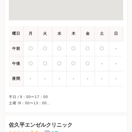
曜日
月
火
水
木
金
土
日
〇
〇
〇
〇
〇
〇
-
午前
〇
〇
〇
〇
〇
-
-
午後
-
-
-
-
-
-
-
夜間
平日 / 9：00〜17：00
土曜 /9：00〜13：00
※第2・3・5土曜日・日曜日・祝日、休診
※詳細はクリニックHPを確認、または直接お問い合わせくださ
佐久平エンゼルクリニック