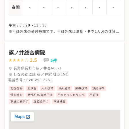
-
-
-
-
-
-
-
夜間
午前 / 8：20〜11：30
※不妊外来の受付時間です。不妊外来は夏期・冬季1カ月の休診が
あります。
※土曜・日曜・祝日、休診
※詳細はクリニックHPを確認、または直接お問い合わせくださ
篠ノ井総合病院
3.5
5件
長野県長野市篠ノ井会666-1
しなの鉄道線 篠ノ井駅 徒歩15分
電話番号：
026-292-2261
女医在籍
助成金
人工授精
体外受精
顕微授精
凍結保存
漢方処方
男性不妊/無精子症
不妊カウンセリング
不育症
不妊治療手術
腹腔鏡手術
不妊検査