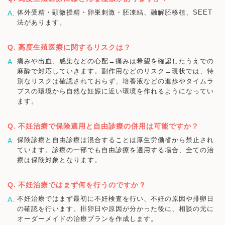
体外受精・顕微授精・卵巣刺激・胚凍結、融解胚移植、SEET
法があります。
高度生殖医療に関するリスクは？
痛みや出血、感染などの心配→痛みは希望を確認したうえでの
麻酔で対応していきます。副作用などのリスク→現状では、特
別なリスクは確認されておらず、培養液などの進歩やタイムラ
プスの環境から自然な妊娠に近い環境を作れるようになってい
ます。
不妊治療で保険適用と自由診療の併用は可能ですか？
保険診療と自由診療は混合することは厚生労働省から禁止され
ています。診療の一部でも自由診療を適用する場合、全ての治
療は保険対象となります。
不妊治療ではまず何を行うのですか？
不妊治療ではまず最初に不妊検査を行い、不妊の原因や排卵日
の確認を行います。排卵日や原因が分かった後に、相談の元に
オーダーメイドの治療プランを作成します。