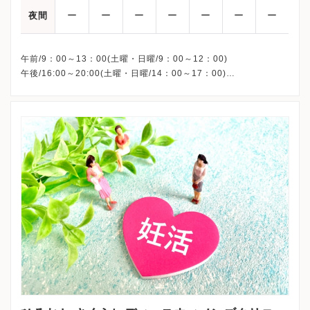
す。
ー
ー
ー
ー
ー
ー
ー
夜間
Q：全職員は毎日検温をされていますか？
A：しています。
午前/9：00～13：00(土曜・日曜/9：00～12：00)
午後/16:00～20:00(土曜・日曜/14：00～17：00)
Q：来院時に患者の検温をされていますか？
※祝日も診療しています
A：しています。
※お電話受付時間 ①13:00まで ②19:30まで ③12:00まで
Q：患者の付き添い人の来院は可能にされていますか？
A：付き添い人様の同伴をお断りしております。
Q：各エリアに消毒液を置き、患者が自由に使えるようにされてい
ますか？
A：しています。
Q：受付に飛散防止用アクリル板やシートを設置されていますか？