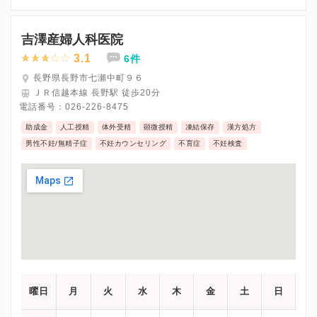
△・・・14：30〜17：00
※祝日、休診
※詳細はクリニックHPを確認、または直接お問い合わせくださ
吉澤産婦人科医院
3.1
6件
長野県長野市七瀬中町９６
ＪＲ信越本線 長野駅 徒歩20分
電話番号：
026-226-8475
助成金
人工授精
体外受精
顕微授精
凍結保存
漢方処方
男性不妊/無精子症
不妊カウンセリング
不育症
不妊検査
曜日
月
火
水
木
金
土
日