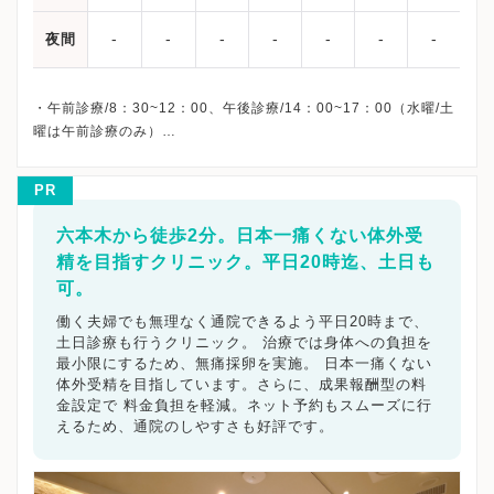
-
-
-
-
-
-
-
夜間
・午前診療/8：30~12：00、午後診療/14：00~17：00（水曜/土
曜は午前診療のみ）
・休診日：水曜日午後・土曜午後・日祝日
*体外受精説明会は木曜日午後（不定期）開催です。（木曜日午後
PR
は不定休となります）
体外受精説明会：政井（医師）、清水（胚培養士）、塩谷（胚培
六本木から徒歩2分。日本一痛くない体外受
養士）
精を目指すクリニック。平日20時迄、土日も
・担当医は診療状況により変更となる場合があります。
可。
【新型コロナウイルスへの対策内容】
働く夫婦でも無理なく通院できるよう平日20時まで、
土日診療も行うクリニック。 治療では身体への負担を
この度、院内感染予防対策を含め、新型コロナウイルスに関して
最小限にするため、無痛採卵を実施。 日本一痛くない
体外受精を目指しています。さらに、成果報酬型の料
のアンケートを実施致しました。
金設定で 料金負担を軽減。ネット予約もスムーズに行
佐久平エンゼルクリニック様の新型コロナウイルス対策について
えるため、通院のしやすさも好評です。
は下記をご参照ください。
Q：患者様が病院へ入らした際、病院入口ではどのような対策を取