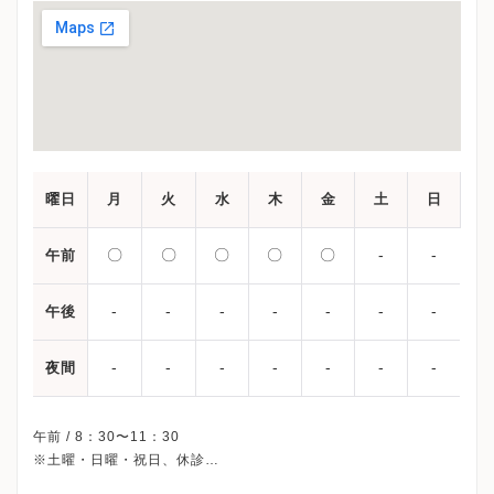
曜日
月
火
水
木
金
土
日
〇
〇
〇
〇
〇
-
-
午前
-
-
-
-
-
-
-
午後
-
-
-
-
-
-
-
夜間
午前 / 8：30〜11：30
※土曜・日曜・祝日、休診
※受付時間です。