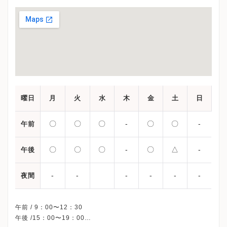
曜日
月
火
水
木
金
土
日
〇
〇
〇
-
〇
〇
-
午前
〇
〇
〇
-
〇
△
-
午後
-
-
-
-
-
-
夜間
午前 / 9：00〜12：30
午後 /15：00〜19：00