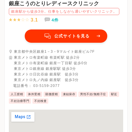
銀座こうのとりレディースクリニック
銀座駅から徒歩3分。仕事をしながら通いやすいクリニック。
3.1
4件
公式サイトを見る
東京都中央区銀座1－3－9マルイト銀座ビル7F
東京メトロ有楽町線 有楽町駅 徒歩2分
東京メトロ有楽町線 銀座一丁目駅 徒歩0分
東京メトロ銀座線 銀座駅駅 徒歩3分
東京メトロ日比谷線 銀座駅 徒歩3分
東京メトロ丸ノ内線 銀座駅 徒歩3分
電話番号：
03-5159-2077
人工授精
体外受精
顕微授精
凍結保存
男性不妊/無精子症
駅近
不妊治療専門
不妊検査