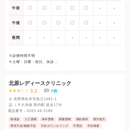
〇
〇
〇
〇
〇
-
-
午前
〇
〇
〇
〇
〇
-
-
午後
-
-
-
-
-
-
-
夜間
※診療時間不明
※土曜・日曜・祝日、休診
※詳細はクリニックHPを確認、または直接お問い合わせくださ
北原レディースクリニック
3.2
7件
長野県松本市島立1081-1
ＪＲ大糸線 島内駅 徒歩17分
電話番号：
0263-48-3186
助成金
人工授精
体外受精
顕微授精
凍結保存
漢方処方
男性不妊/無精子症
不妊カウンセリング
不育症
不妊検査