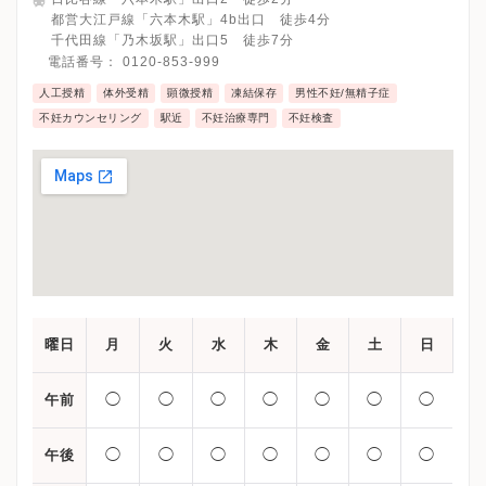
ます。（例：お会計時に極力キャッシュレスでのお支払いをお願
都営大江戸線「六本木駅」4b出口 徒歩4分
いしている等）
千代田線「乃木坂駅」出口5 徒歩7分
A：キャッシュレス決済導入しております。
電話番号：
0120-853-999
原則、診察の待ち時間は車中待機とし、呼び出しホンで順番にな
りましたらお呼びしております。
人工授精
体外受精
顕微授精
凍結保存
男性不妊/無精子症
不妊カウンセリング
駅近
不妊治療専門
不妊検査
Q：新型コロナウイルス感染症拡大にあたり、今後来院を考えてい
る方へのお願い
A：取りうる限りの万全の対策を実施しておりますのでどうぞご安
心してご来院ください。
Q：新型コロナウイルス感染防止のため、スタッフ間で気を付けて
いることはありますか？
A：マスク、キャップ、防護メガネの着用。
手洗いの励行、時差出勤、在宅ワークの推進を行っております。
曜日
月
火
水
木
金
土
日
Q：院内の換気は一日どのくらいされていますか？
A：常時換気に加えて、院内はサーキュレータにて空気の流れを作
◯
◯
◯
◯
◯
◯
◯
午前
り換気を行なっています。
◯
◯
◯
◯
◯
◯
◯
午後
Q：院内消毒は一日にどのくらいされていますか？
A：１処置、１患者につき１回のアルコール消毒を実施していま