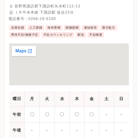
長野県諏訪郡下諏訪町矢木町112-13
ＪＲ中央本線 下諏訪駅 徒歩15分
電話番号：
0266-28-6100
女医在籍
人工授精
体外受精
顕微授精
凍結保存
漢方処方
男性不妊/無精子症
不妊カウンセリング
駅近
不妊検査
曜日
月
火
水
木
金
土
日
〇
〇
〇
〇
〇
-
-
午前
-
-
-
-
-
-
-
午後