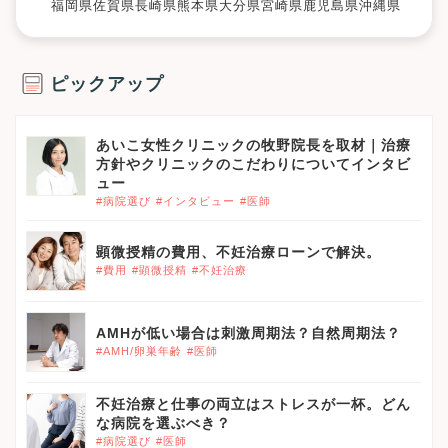
福岡県
佐賀県
長崎県
熊本県
大分県
宮崎県
鹿児島県
沖縄県
ピックアップ
あいこ女性クリニックの牧野院長を取材｜治療
方針やクリニックのこだわりについてインタビ
ュー
#病院選び
#インタビュー
#医師
顕微授精の費用、不妊治療ローンで解決。
#費用
#顕微授精
#不妊治療
AMHが低い場合は刺激周期法？自然周期法？
#AMH/卵巣年齢
#医師
不妊治療と仕事の両立はストレスが一杯。どん
な病院を選ぶべき？
#病院選び
#医師