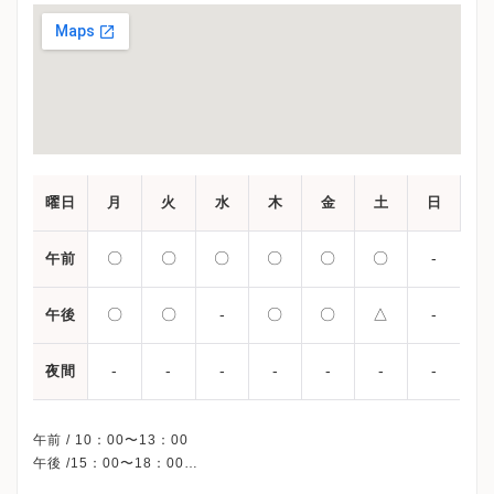
曜日
月
火
水
木
金
土
日
〇
〇
〇
〇
〇
〇
-
午前
〇
〇
-
〇
〇
△
-
午後
-
-
-
-
-
-
-
夜間
午前 / 10：00〜13：00
午後 /15：00〜18：00
△・・・15：00〜17：00