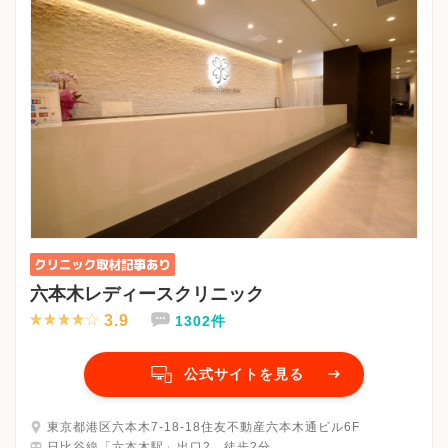
っていますでしょうか。
A：マスクを着用してのご来院をお願いしております。
アルコール消毒を配置しておりますので、必ず消毒していただく
ようお願いしております。
また、自動検温装置を入り口に設置しております。
Q：待合室ではどのような対策をされていますか？
A：座席数を少なくし、通常よりも座席の間隔をあけています。
座席毎に飛散防止用アクリル板等を配置し、ソーシャルディスタ
ンスを保っています。
また、アルコール消毒を配置しています。
Q：診察時はどのような対策をされていますか？
A：スタッフ含め、診察室へ入る人数を制限しております。
六本木レディースクリニック
可能な限り空間を開けてソーシャルディスタンスを保ちつつ診察
3.9
1302件
をしています。
（患者様との間にアクリル板を配置して区切っています。）
また、診察毎に椅子等の患者様が手に触れる箇所を除菌しており
公式サイトを見る
ます。
東京都港区六本木7-18-18住友不動産六本木通ビル6F
Q：その他、何か対策をされていることがあればご記入をお願いし
日比谷線「六本木駅」出口2 徒歩2分