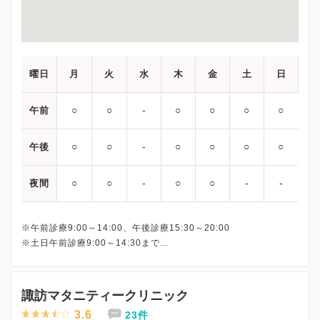
曜日
月
火
水
木
金
土
日
○
○
‐
○
○
○
○
午前
○
○
‐
○
○
○
○
午後
○
○
‐
○
○
‐
‐
夜間
※午前診療9:00～14:00、午後診療15:30～20:00
※土日午前診療9:00～14:30まで
最終受付は下記となります。
平日午前： 13:30
平日午後：19:30
諏訪マタニティークリニック
土日： 14:00
3.6
23件