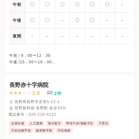
〇
〇
〇
〇
〇
〇
-
午前
〇
〇
-
〇
〇
-
-
午後
-
-
-
-
-
-
-
夜間
午前 / 9：00〜12：30
午後 /15：00〜18：00
※水曜午後・土曜午後・日曜・祝日、休診
※通常診療の時間です。
※詳細はクリニックHPを確認、または直接お問い合わせくださ
長野赤十字病院
3.0
2件
長野県長野市若里5-22-1
長野新幹線 長野駅 徒歩30分
電話番号：
026-226-4131
女医在籍
人工授精
漢方処方
男性不妊/無精子症
不育症
不妊治療手術
腹腔鏡手術
不妊検査