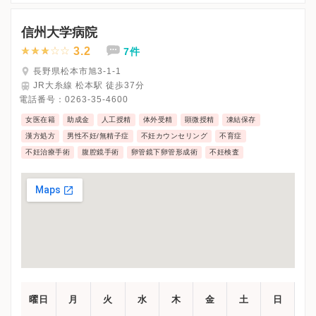
※水曜午後・日曜・祝日、休診
※完全予約制です。
信州大学病院
※詳細はクリニックHPを確認、または直接お問い合わせくださ
3.2
7件
長野県松本市旭3-1-1
JR大糸線 松本駅 徒歩37分
電話番号：
0263-35-4600
女医在籍
助成金
人工授精
体外受精
顕微授精
凍結保存
漢方処方
男性不妊/無精子症
不妊カウンセリング
不育症
不妊治療手術
腹腔鏡手術
卵管鏡下卵管形成術
不妊検査
曜日
月
火
水
木
金
土
日