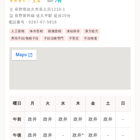
3.4
7件
長野県佐久市長土呂1210-1
長野新幹線 佐久平駅 徒歩10分
電話番号：
0267-67-5816
人工授精
体外受精
顕微授精
凍結保存
漢方処方
男性不妊/無精子症
不妊治療専門
不育症
不妊検査
曜日
月
火
水
木
金
土
日
政井
政井
政井
政井
政井
政井
-
午前
政井
政井
-
政井*
政井
-
-
午後