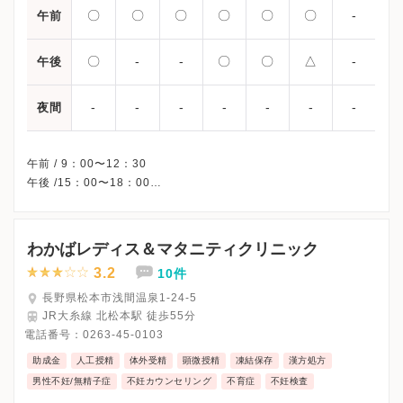
〇
〇
〇
〇
〇
〇
-
午前
〇
-
-
〇
〇
△
-
午後
-
-
-
-
-
-
-
夜間
午前 / 9：00〜12：30
午後 /15：00〜18：00
△・・・15：00〜17：00
※火曜午後・水曜午後・日曜・祝日、休診
※土曜日午後は助産師外来のため、通常の診療はありません。
わかばレディス＆マタニティクリニック
※詳細はクリニックHPを確認、または直接お問い合わせくださ
3.2
10件
長野県松本市浅間温泉1-24-5
JR大糸線 北松本駅 徒歩55分
電話番号：
0263-45-0103
助成金
人工授精
体外受精
顕微授精
凍結保存
漢方処方
男性不妊/無精子症
不妊カウンセリング
不育症
不妊検査