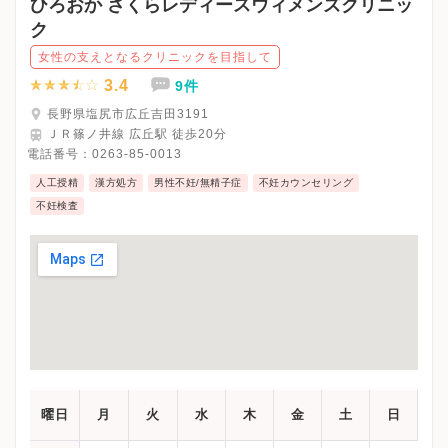
ひろおか さくらレディースウィメンズクリニッ
ク
女性の支えとなるクリニックを目指して
3.4
9件
長野県塩尻市広丘吉田3191
ＪＲ篠ノ井線 広丘駅 徒歩20分
電話番号：
0263-85-0013
人工授精
漢方処方
男性不妊/無精子症
不妊カウンセリング
不妊検査
曜日
月
火
水
木
金
土
日