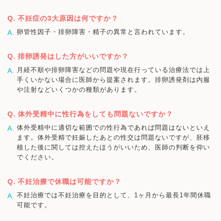
不妊症の3大原因は何ですか？
卵管性因子・排卵障害・精子の異常と言われています。
排卵誘発はした方がいいですか？
月経不順や排卵障害などの問題や現在行っている治療法では上
手くいかない場合に医師から提案されます。排卵誘発剤は内服
や注射などいくつかの種類があります。
体外受精中に性行為をしても問題ないですか？
体外受精中に適切な範囲での性行為であれば問題はないといえ
ます。体外受精で妊娠したあとの性交は問題ないですが、胚移
植した後に関しては控えたほうがいいため、医師の判断を仰い
でください。
不妊治療で休職は可能ですか？
不妊治療では不妊治療を目的として、1ヶ月から最長1年間休職
可能です。