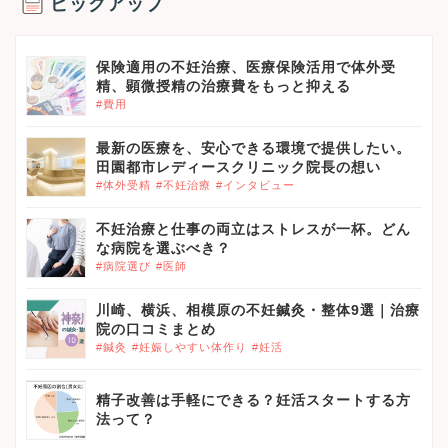
ピックアップ
保険適用の不妊治療、医療保険活用で体外受
精、顕微授精の治療費をもっと抑える
#費用
最新の医療を、安心できる環境で提供したい。
田園都市レディースクリニック院長の想い
#体外受精
#不妊治療
#インタビュー
不妊治療と仕事の両立はストレスが一杯。どん
な病院を選ぶべき？
#病院選び
#医師
川崎、横浜、相模原の不妊鍼灸・整体9選｜治療
院の口コミまとめ
#鍼灸
#妊娠しやすい体作り
#妊活
精子改善は手軽にできる？妊活スタートする方
法って？