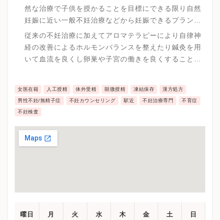
然な治療で子供を授かることを目標にできる限り自然
妊娠に近い一般不妊治療などから妊娠できるプランを
提案しています。
従来の不妊治療に加えてアロマテラピーにより自律神
経の改善によるホルモンバランスを整えたり鍼灸を用
いて血流を良くし卵巣や子宮の働きを良くすることで
卵子の質を上げるなど根本的改善を行い妊娠率を上げ
ることで一般不妊治療で妊娠できる診療を行っていま
女医在籍
人工授精
体外受精
顕微授精
凍結保存
漢方処方
す。
男性不妊/無精子症
不妊カウンセリング
駅近
不妊治療専門
不育症
不妊検査
曜日
月
火
水
木
金
土
日