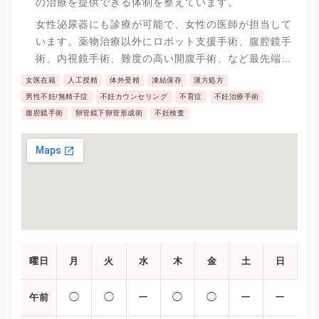
の治療を提供できる体制を整えています。
女性泌尿器にも診療が可能で、女性の医師が担当して
います。薬物治療以外にロボット支援手術、腹腔鏡手
術、内視鏡手術、難度の高い開腹手術、など最先端の
治療を実施しています。
女医在籍
人工授精
体外受精
凍結保存
漢方処方
男性不妊/無精子症
不妊カウンセリング
不育症
不妊治療手術
腹腔鏡手術
卵管鏡下卵管形成術
不妊検査
曜日
月
火
水
木
金
土
日
◯
◯
ー
◯
◯
ー
ー
午前