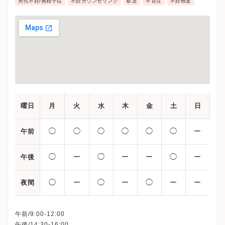
男性不妊/無精子症
不妊カウンセリング
駅近
不育症
不妊検査
曜日
月
火
水
木
金
土
日
◯
◯
◯
◯
◯
◯
ー
午前
◯
ー
◯
ー
ー
◯
ー
午後
◯
ー
◯
ー
◯
ー
ー
夜間
午前/9:00-12:00
午後/14:30-16:00