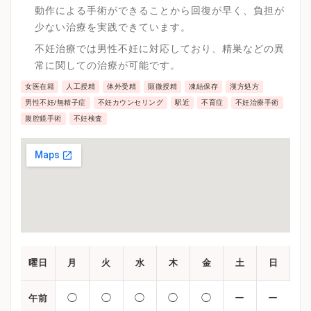
動作による手術ができることから回復が早く、負担が
少ない治療を実践できています。
不妊治療では男性不妊に対応しており、精巣などの異
常に関しての治療が可能です。
女医在籍
人工授精
体外受精
顕微授精
凍結保存
漢方処方
男性不妊/無精子症
不妊カウンセリング
駅近
不育症
不妊治療手術
腹腔鏡手術
不妊検査
曜日
月
火
水
木
金
土
日
◯
◯
◯
◯
◯
ー
ー
午前