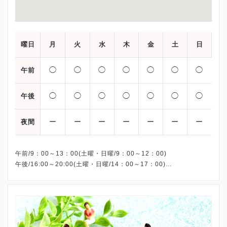
曜日
月
火
水
木
金
土
日
◯
◯
◯
◯
◯
◯
◯
午前
◯
◯
◯
◯
◯
◯
◯
午後
ー
ー
ー
ー
ー
ー
ー
夜間
午前/9：00～13：00(土曜・日曜/9：00～12：00)
午後/16:00～20:00(土曜・日曜/14：00～17：00)
※祝日も診療しています
※お電話受付時間 ①13:00まで ②19:30まで ③12:00まで