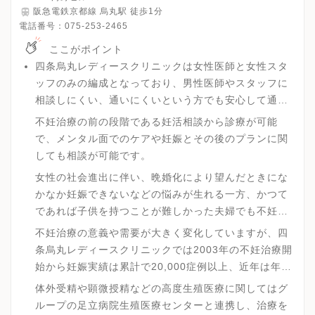
阪急電鉄京都線 烏丸駅 徒歩1分
電話番号：
075-253-2465
ここがポイント
四条烏丸レディースクリニックは女性医師と女性スタ
ッフのみの編成となっており、男性医師やスタッフに
相談しにくい、通いにくいという方でも安心して通う
事が可能です。
不妊治療の前の段階である妊活相談から診療が可能
で、メンタル面でのケアや妊娠とその後のプランに関
しても相談が可能です。
女性の社会進出に伴い、晩婚化により望んだときにな
かなか妊娠できないなどの悩みが生れる一方、かつて
であれば子供を持つことが難しかった夫婦でも不妊治
療で妊娠が可能になっています。
不妊治療の意義や需要が大きく変化していますが、四
条烏丸レディースクリニックでは2003年の不妊治療開
始から妊娠実績は累計で20,000症例以上、近年は年間
で1,500症例以上を達成しています。
体外受精や顕微授精などの高度生殖医療に関してはグ
ループの足立病院生殖医療センターと連携し、治療を