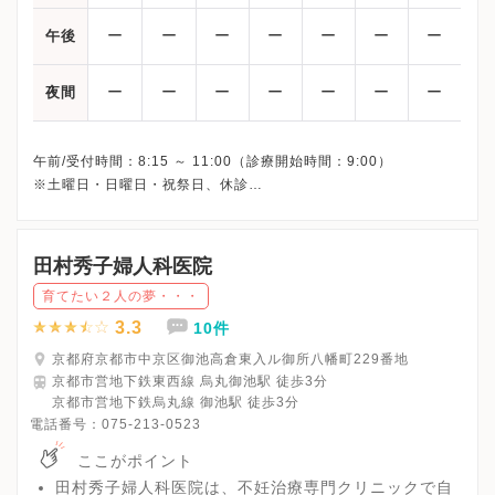
ー
ー
ー
ー
ー
ー
ー
午後
ー
ー
ー
ー
ー
ー
ー
夜間
午前/受付時間：8:15 ～ 11:00（診療開始時間：9:00）
※土曜日・日曜日・祝祭日、休診
※詳細はクリニックHPを確認、または直接お問い合わせくださ
田村秀子婦人科医院
育てたい２人の夢・・・
3.3
10件
京都府京都市中京区御池高倉東入ル御所八幡町229番地
京都市営地下鉄東西線 烏丸御池駅 徒歩3分
京都市営地下鉄烏丸線 御池駅 徒歩3分
電話番号：
075-213-0523
ここがポイント
田村秀子婦人科医院は、不妊治療専門クリニックで自