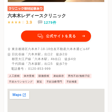
六本木レディースクリニック
3.9
1279件
公式サイトを見る
東京都港区六本木7-18-18住友不動産六本木通ビル6F
日比谷線「六本木駅」出口2 徒歩2分
都営大江戸線「六本木駅」4b出口 徒歩4分
千代田線「乃木坂駅」出口5 徒歩7分
電話番号：
0120-853-999
人工授精
体外受精
顕微授精
凍結保存
男性不妊/無精子症
不妊カウンセリング
駅近
不妊治療専門
不妊検査