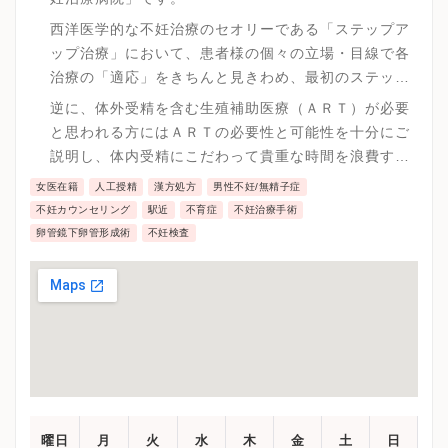
西洋医学的な不妊治療のセオリーである「ステップア
ップ治療」において、患者様の個々の立場・目線で各
治療の「適応」をきちんと見きわめ、最初のステップ
である「タイミング療法・人工授精」で妊娠できる
逆に、体外受精を含む生殖補助医療（ＡＲＴ）が必要
（＝体内受精できる）可能性がある場合には真摯に
と思われる方にはＡＲＴの必要性と可能性を十分にご
「体内受精」を目指そう、というのが基本スタンスで
説明し、体内受精にこだわって貴重な時間を浪費する
す。
ことなく、早期に納得の上で良質のＡＲＴに移行でき
女医在籍
人工授精
漢方処方
男性不妊/無精子症
るようサポートすることも、体内受精を専門とする不
不妊カウンセリング
駅近
不育症
不妊治療手術
妊治療病院の役割と考えます。
卵管鏡下卵管形成術
不妊検査
曜日
月
火
水
木
金
土
日