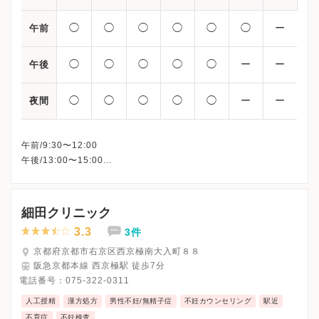
◯
◯
◯
◯
◯
◯
ー
午前
◯
◯
◯
◯
◯
ー
ー
午後
◯
◯
◯
◯
◯
ー
ー
夜間
午前/9:30〜12:00
午後/13:00〜15:00
夜間/17:00～19:00
※詳細はクリニックHPを確認、または直接お問い合わせくださ
細田クリニック
3.3
3件
京都府京都市右京区西京極南大入町８８
阪急京都本線 西京極駅 徒歩7分
電話番号：
075-322-0311
人工授精
漢方処方
男性不妊/無精子症
不妊カウンセリング
駅近
不育症
不妊検査