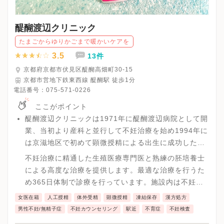
醍醐渡辺クリニック
たまごからゆりかごまで暖かいケアを
3.5
13件
京都府京都市伏見区醍醐高畑町30-15
京都市営地下鉄東西線 醍醐駅 徒歩1分
電話番号：
075-571-0226
ここがポイント
醍醐渡辺クリニックは1971年に醍醐渡辺病院として開
業、当初より産科と並行して不妊治療を始め1994年に
は京滋地区で初めて顕微授精による出生に成功した歴
史と実績があります。
不妊治療に精通した生殖医療専門医と熟練の胚培養士
による高度な治療を提供します。最適な治療を行うた
め365日体制で診療を行っています。施設内は不妊外
来と産科外来のフロアを分ける配慮をし、不妊治療か
女医在籍
人工授精
体外受精
顕微授精
凍結保存
漢方処方
ら出産まで女性の大切な時期をトータルにサポートし
男性不妊/無精子症
不妊カウンセリング
駅近
不育症
不妊検査
ていて、2005年から不妊治療施設の団体