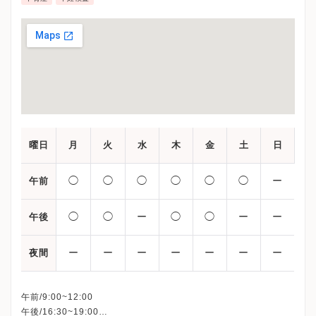
曜日
月
火
水
木
金
土
日
◯
◯
◯
◯
◯
◯
ー
午前
◯
◯
ー
◯
◯
ー
ー
午後
ー
ー
ー
ー
ー
ー
ー
夜間
午前/9:00~12:00
午後/16:30~19:00