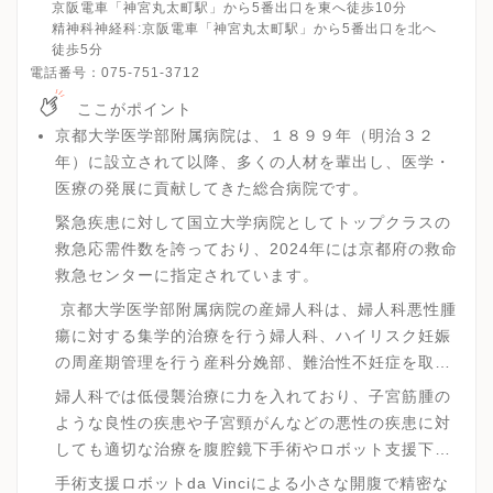
京阪電車「神宮丸太町駅」から5番出口を東へ徒歩10分
精神科神経科:京阪電車「神宮丸太町駅」から5番出口を北へ
徒歩5分
電話番号：
075-751-3712
ここがポイント
京都大学医学部附属病院は、１８９９年（明治３２
年）に設立されて以降、多くの人材を輩出し、医学・
医療の発展に貢献してきた総合病院です。
緊急疾患に対して国立大学病院としてトップクラスの
救急応需件数を誇っており、2024年には京都府の救命
救急センターに指定されています。
京都大学医学部附属病院の産婦人科は、婦人科悪性腫
瘍に対する集学的治療を行う婦人科、ハイリスク妊娠
の周産期管理を行う産科分娩部、難治性不妊症を取り
扱う不妊治療部の3部門から構成されています。
婦人科では低侵襲治療に力を入れており、子宮筋腫の
ような良性の疾患や子宮頸がんなどの悪性の疾患に対
しても適切な治療を腹腔鏡下手術やロボット支援下手
術で対応しています。
手術支援ロボットda Vinciによる小さな開腹で精密な