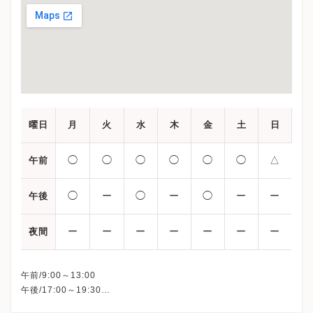
「JISART（日本生殖補助医療標準化機関）」に加盟
しています。
曜日
月
火
水
木
金
土
日
◯
◯
◯
◯
◯
◯
△
午前
◯
ー
◯
ー
◯
ー
ー
午後
ー
ー
ー
ー
ー
ー
ー
夜間
午前/9:00～13:00
午後/17:00～19:30
△：日・祝日の診療時間は 9:15〜11:30（完全予約）