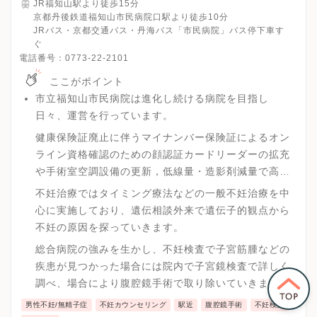
JR福知山駅より徒歩15分
京都丹後鉄道福知山市民病院口駅より徒歩10分
JRバス・京都交通バス・丹海バス「市民病院」バス停下車す
ぐ
電話番号：
0773-22-2101
ここがポイント
市立福知山市民病院は進化し続ける病院を目指し
日々、運営を行っています。
健康保険証廃止に伴うマイナンバー保険証によるオン
ライン資格確認のための顔認証カードリーダーの拡充
や手術室空調設備の更新，低線量・造影剤減量で高画
質が得られるAI搭載型CTの導入などのインフラ整備を
不妊治療ではタイミング療法などの一般不妊治療を中
行い、ハイレベルな医療を大規模に実施できる環境を
心に実施しており、遺伝相談外来で遺伝子的観点から
用意しています。
不妊の原因を探っていきます。
総合病院の強みを生かし、不妊検査で子宮筋腫などの
疾患が見つかった場合には院内で子宮鏡検査で詳しく
調べ、場合により腹腔鏡手術で取り除いていきます。
男性不妊/無精子症
不妊カウンセリング
駅近
腹腔鏡手術
不妊検査