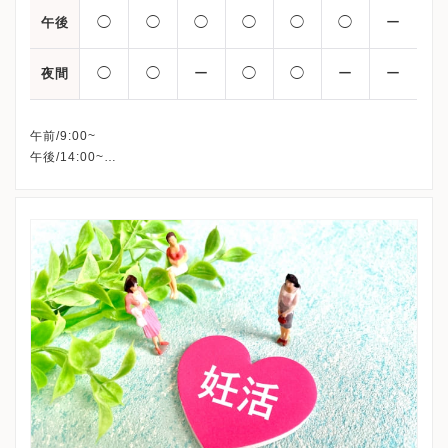
◯
◯
◯
◯
◯
◯
ー
午後
◯
◯
ー
◯
◯
ー
ー
夜間
午前/9:00~
午後/14:00~
夜間/17:00~（19:00まで）
※上記は生殖内分泌医療センターの診療時間となります。
※午前・午後診の受付時間は14:00までとなります。
※受付開始は各診療時間の30分前からとなっております。
※詳細はクリニックHPを確認、または直接お問い合わせくださ