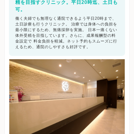
精を目指すクリニック。平日20時迄、土日も
可。
働く夫婦でも無理なく通院できるよう平日20時まで、
土日診療も行うクリニック。 治療では身体への負担を
最小限にするため、無痛採卵を実施。 日本一痛くない
体外受精を目指しています。さらに、成果報酬型の料
金設定で 料金負担を軽減。ネット予約もスムーズに行
えるため、通院のしやすさも好評です。