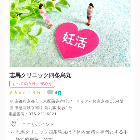
志馬クリニック四条烏丸
すべての女性に安心を
3.5
4件
京都府京都市下京区函谷鉾町87 ケイアイ興産京都ビル4階
阪急電鉄京都線 烏丸駅 徒歩1分
電話番号：
075-221-6821
ここがポイント
志馬クリニック四条烏丸は「体内受精を専門とする不
妊治療病院」です。