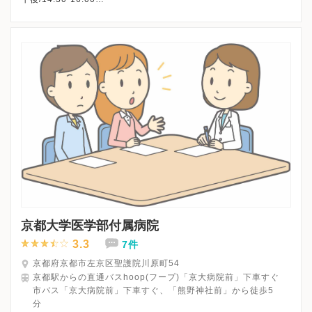
夜間/18:00-20:00
※日曜・祝日、休診
※詳細はクリニックHPを確認、または直接お問い合わせくださ
京都大学医学部付属病院
3.3
7件
京都府京都市左京区聖護院川原町54
京都駅からの直通バスhoop(フープ)「京大病院前」下車すぐ
市バス「京大病院前」下車すぐ、「熊野神社前」から徒歩5
分