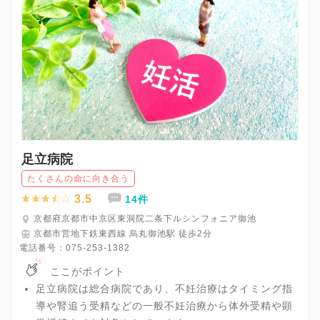
足立病院
たくさんの命に向き合う
3.5
14件
京都府京都市中京区東洞院二条下ルシンフォニア御池
京都市営地下鉄東西線 烏丸御池駅 徒歩2分
電話番号：
075-253-1382
ここがポイント
足立病院は総合病院であり、不妊治療はタイミング指
導や腎追う受精などの一般不妊治療から体外受精や顕