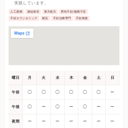
実践しています。
人工授精
凍結保存
漢方処方
男性不妊/無精子症
不妊カウンセリング
駅近
不妊治療専門
不妊検査
曜日
月
火
水
木
金
土
日
◯
◯
◯
◯
◯
◯
ー
午前
◯
ー
◯
ー
◯
ー
ー
午後
ー
ー
ー
ー
ー
ー
ー
夜間