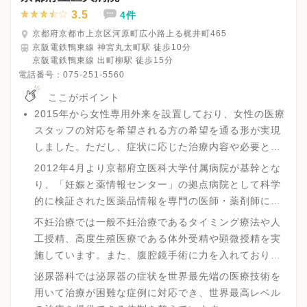
3.5
4件
京都府京都市上京区河原町広小路上る梶井町465
京阪電鉄鴨東線 神宮丸太町駅 徒歩10分
京阪電鉄鴨東線 出町柳駅 徒歩15分
電話番号：
075-251-5560
ここがポイント
2015年から女性専用外来を設置しており、女性の医療
スタッフの対応を希望される方の希望を通る形が実現
しました。ただし、症状に応じた治療内容や必要とな
る検査内容等の場合はその限りではありません。
2012年4月より京都府立医科大学付属病院が基幹とな
り、「妊娠と薬情報センター」の拠点病院として科学
的に検証された医薬品情報を専門の医師・薬剤師によ
り妊婦、妊娠希望者に提供しています。
不妊治療では一般不妊治療であるタイミング療法や人
工授精、高度生殖医療である体外受精や顕微授精を実
施しています。また、腹腔鏡手術に力を入れており、
超音波検査などで疾患など不妊の原因が見つかった場
泌尿器科では泌尿器の症状を世界最先端の医療技術を
合には子宮鏡検査で詳しく調べ、腹腔鏡手術で不妊の
用いて治療が困難な症例に対応でき、世界最高レベル
原因になる場合は取り除いていきます。