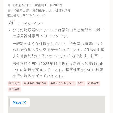
京都府福知山市駅南町1丁目283番
JR福知山線「福知山駅」より徒歩約3分
電話番号：
0773-45-8571
ここがポイント
ひろた泌尿器科クリニックは福知山市と綾部市 で唯一
の泌尿器科専門 クリニックです。
一軒家のような外観をしており、待合室も綺麗につく
られ居心地の良い空間が作られています。JR福知山駅
より徒歩約3分のアクセスのよい立地であり、駐車場
も10台と広大なスペースがあり、通いやすいクリニッ
男性不妊やED（2025年11月現在は新規の治療は休止
クです。
中）の治療を実施しています。精液検査を中心に検査
を行い原因を探っていきます。
漢方処方
男性不妊/無精子症
不妊カウンセリング
駅近
不妊検査
漢方治療