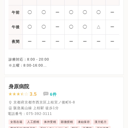
◯
◯
ー
◯
◯
◯
ー
午前
◯
◯
ー
◯
◯
△
ー
午後
ー
ー
ー
ー
ー
ー
ー
夜間
診療対応：8:00 - 20:00
※土曜：8:00-16:00
※水曜・日祝 、休診
※詳細はクリニックHPを確認、または直接お問い合わせくださ
身原病院
3.5
6件
京都府京都市西京区上桂宮ノ後町6-8
阪急嵐山線 上桂駅 徒歩1分
電話番号：
075-392-3111
女医在籍
人工授精
体外受精
顕微授精
凍結保存
漢方処方