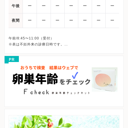
ー
ー
ー
ー
ー
ー
ー
午後
ー
ー
ー
ー
ー
ー
ー
夜間
午前/8:45〜11:00（受付）
※表は不妊外来の診療日時です。
※土曜・日曜・祝日・年末年始（12月29日～1月3日）、休診
※詳細はクリニックHPを確認、または直接お問い合わせくださ
PR