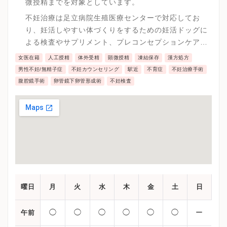
微授精までを対象としています。
不妊治療は足立病院生殖医療センターで対応してお
り、妊活しやすい体づくりをするための妊活ドッグに
よる検査やサプリメント、プレコンセプションケアな
どのメンタルケアまで対応しています。
女医在籍
人工授精
体外受精
顕微授精
凍結保存
漢方処方
男性不妊/無精子症
不妊カウンセリング
駅近
不育症
不妊治療手術
腹腔鏡手術
卵管鏡下卵管形成術
不妊検査
曜日
月
火
水
木
金
土
日
◯
◯
◯
◯
◯
◯
ー
午前