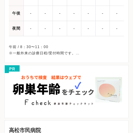
-
-
-
-
-
-
-
午後
-
-
-
-
-
-
-
夜間
午前 / 8：30〜11：00
※一般外来の診療日程/受付時間です。
※土曜・日曜・祝日、休診
※診療科によってスケジュールが異なる可能性がございます。
PR
受診前には必ずクリニックHPを確認、または直接お問い合わせく
高松市民病院