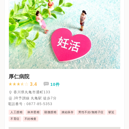
厚仁病院
3.4
10件
香川県丸亀市通町133
JR予讃線 丸亀駅 徒歩7分
電話番号：
0877-85-5353
人工授精
体外受精
顕微授精
凍結保存
男性不妊/無精子症
駅近
不育症
不妊検査