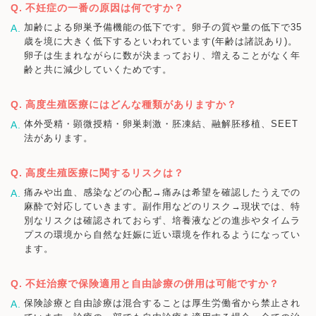
不妊症の一番の原因は何ですか？
加齢による卵巣予備機能の低下です。卵子の質や量の低下で35
歳を境に大きく低下するといわれています(年齢は諸説あり)。
卵子は生まれながらに数が決まっており、増えることがなく年
齢と共に減少していくためです。
高度生殖医療にはどんな種類がありますか？
体外受精・顕微授精・卵巣刺激・胚凍結、融解胚移植、SEET
法があります。
高度生殖医療に関するリスクは？
痛みや出血、感染などの心配→痛みは希望を確認したうえでの
麻酔で対応していきます。副作用などのリスク→現状では、特
別なリスクは確認されておらず、培養液などの進歩やタイムラ
プスの環境から自然な妊娠に近い環境を作れるようになってい
ます。
不妊治療で保険適用と自由診療の併用は可能ですか？
保険診療と自由診療は混合することは厚生労働省から禁止され