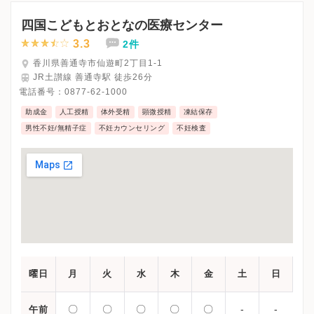
※木曜・日曜・祝日、休診
※受診前には必ずクリニックHPを確認、または直接お問い合わせ
四国こどもとおとなの医療センター
3.3
2件
香川県善通寺市仙遊町2丁目1-1
JR土讃線 善通寺駅 徒歩26分
電話番号：
0877-62-1000
助成金
人工授精
体外受精
顕微授精
凍結保存
男性不妊/無精子症
不妊カウンセリング
不妊検査
曜日
月
火
水
木
金
土
日
〇
〇
〇
〇
〇
-
-
午前