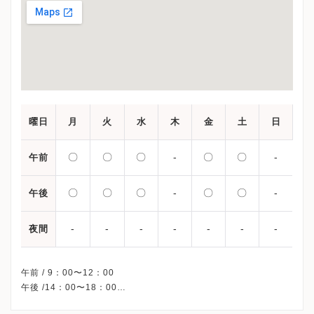
曜日
月
火
水
木
金
土
日
〇
〇
〇
-
〇
〇
-
午前
〇
〇
〇
-
〇
〇
-
午後
-
-
-
-
-
-
-
夜間
午前 / 9：00〜12：00
午後 /14：00〜18：00
※産婦人科の診療時間です。