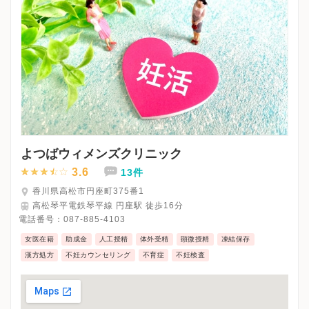
よつばウィメンズクリニック
3.6
13件
香川県高松市円座町375番1
高松琴平電鉄琴平線 円座駅 徒歩16分
電話番号：
087-885-4103
女医在籍
助成金
人工授精
体外受精
顕微授精
凍結保存
漢方処方
不妊カウンセリング
不育症
不妊検査