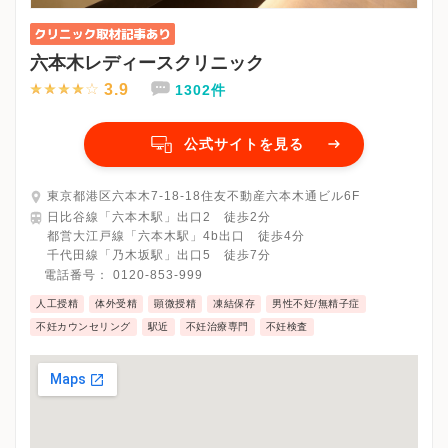
六本木レディースクリニック
3.9
1302件
公式サイトを見る
東京都港区六本木7-18-18住友不動産六本木通ビル6F
日比谷線「六本木駅」出口2 徒歩2分
都営大江戸線「六本木駅」4b出口 徒歩4分
千代田線「乃木坂駅」出口5 徒歩7分
電話番号：
0120-853-999
人工授精
体外受精
顕微授精
凍結保存
男性不妊/無精子症
不妊カウンセリング
駅近
不妊治療専門
不妊検査