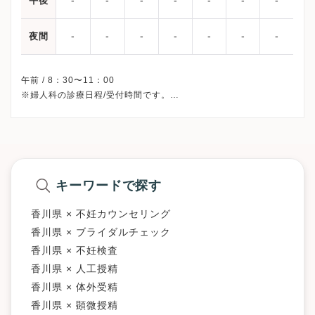
午後
-
-
-
-
-
-
-
夜間
午前 / 8：30〜11：00
※婦人科の診療日程/受付時間です。
※土曜・日曜・祝日、休診
※診療科によってスケジュールが異なる可能性がございます。
受診前には必ずクリニックHPを確認、または直接お問い合わせく
キーワードで探す
香川県 × 不妊カウンセリング
香川県 × ブライダルチェック
香川県 × 不妊検査
香川県 × 人工授精
香川県 × 体外受精
香川県 × 顕微授精