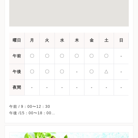
曜日
月
火
水
木
金
土
日
〇
〇
〇
〇
〇
〇
-
午前
〇
〇
〇
-
〇
△
-
午後
-
-
-
-
-
-
-
夜間
午前 / 9：00〜12：30
午後 /15：00〜18：00
△・・・13：00〜16：00
※木曜午後・日曜・祝日、休診
※受診前には必ずクリニックHPを確認、または直接お問い合わせ