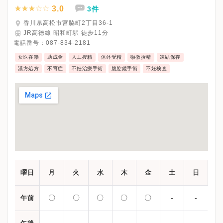
3.0
3件
香川県高松市宮脇町2丁目36-1
JR高徳線 昭和町駅 徒歩11分
電話番号：
087-834-2181
女医在籍
助成金
人工授精
体外受精
顕微授精
凍結保存
漢方処方
不育症
不妊治療手術
腹腔鏡手術
不妊検査
曜日
月
火
水
木
金
土
日
〇
〇
〇
〇
〇
-
-
午前
-
-
-
-
-
-
-