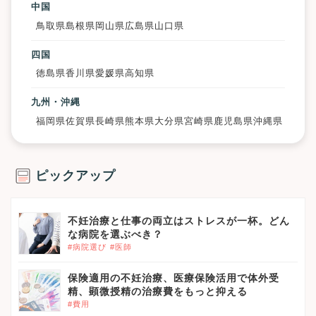
中国
鳥取県
島根県
岡山県
広島県
山口県
四国
徳島県
香川県
愛媛県
高知県
九州・沖縄
福岡県
佐賀県
長崎県
熊本県
大分県
宮崎県
鹿児島県
沖縄県
ピックアップ
不妊治療と仕事の両立はストレスが一杯。どん
な病院を選ぶべき？
#病院選び
#医師
保険適用の不妊治療、医療保険活用で体外受
精、顕微授精の治療費をもっと抑える
#費用