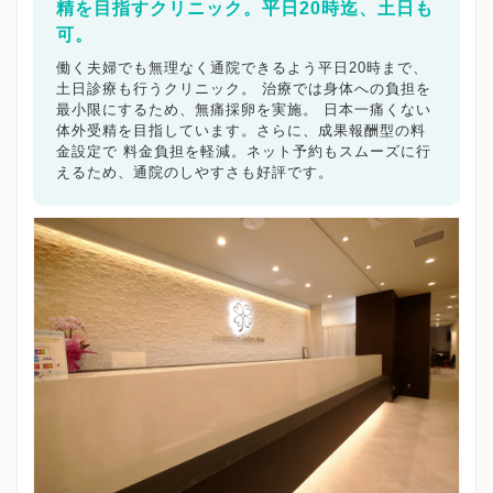
精を目指すクリニック。平日20時迄、土日も
可。
働く夫婦でも無理なく通院できるよう平日20時まで、
土日診療も行うクリニック。 治療では身体への負担を
最小限にするため、無痛採卵を実施。 日本一痛くない
体外受精を目指しています。さらに、成果報酬型の料
金設定で 料金負担を軽減。ネット予約もスムーズに行
えるため、通院のしやすさも好評です。