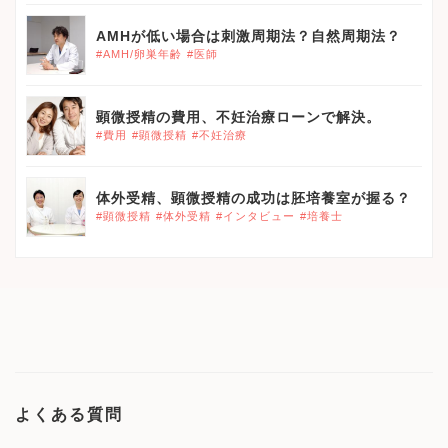
AMHが低い場合は刺激周期法？自然周期法？
#AMH/卵巣年齢
#医師
顕微授精の費用、不妊治療ローンで解決。
#費用
#顕微授精
#不妊治療
体外受精、顕微授精の成功は胚培養室が握る？
#顕微授精
#体外受精
#インタビュー
#培養士
よくある質問