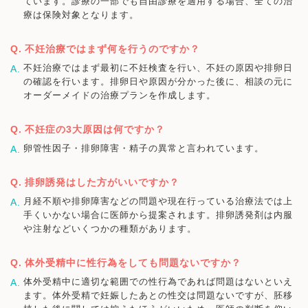
ています。診療の一部でも自由診療を適用する場合、全ての治
療は保険対象となります。
不妊治療ではまず何を行うのですか？
不妊治療ではまず最初に不妊検査を行い、不妊の原因や排卵日
の確認を行います。排卵日や原因が分かった後に、相談の元に
オーダーメイドの治療プランを作成します。
不妊症の3大原因は何ですか？
卵管性因子・排卵障害・精子の異常と言われています。
排卵誘発はした方がいいですか？
月経不順や排卵障害などの問題や現在行っている治療法では上
手くいかない場合に医師から提案されます。排卵誘発剤は内服
や注射などいくつかの種類があります。
体外受精中に性行為をしても問題ないですか？
体外受精中に適切な範囲での性行為であれば問題はないといえ
ます。体外受精で妊娠したあとの性交は問題ないですが、胚移