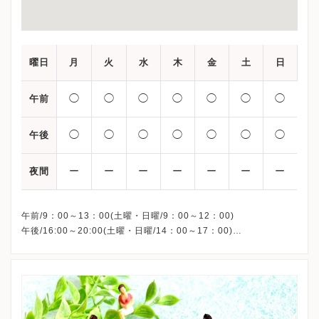
曜日
月
火
水
木
金
土
日
◯
◯
◯
◯
◯
◯
◯
午前
◯
◯
◯
◯
◯
◯
◯
午後
ー
ー
ー
ー
ー
ー
ー
夜間
午前/9：00～13：00(土曜・日曜/9：00～12：00)
午後/16:00～20:00(土曜・日曜/14：00～17：00)
※祝日も診療しています
※お電話受付時間 ①13:00まで ②19:30まで ③12:00まで