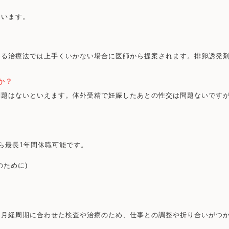
ています。
いる治療法では上手くいかない場合に医師から提案されます。排卵誘発
か？
問題はないといえます。体外受精で妊娠したあとの性交は問題ないです
ら最長1年間休職可能です。
のために)
・月経周期に合わせた検査や治療のため、仕事との調整や折り合いがつ