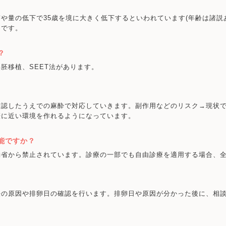
や量の低下で35歳を境に大きく低下するといわれています(年齢は諸説
めです。
？
胚移植、SEET法があります。
確認したうえでの麻酔で対応していきます。副作用などのリスク→現状
娠に近い環境を作れるようになっています。
能ですか？
働省から禁止されています。診療の一部でも自由診療を適用する場合、
妊の原因や排卵日の確認を行います。排卵日や原因が分かった後に、相