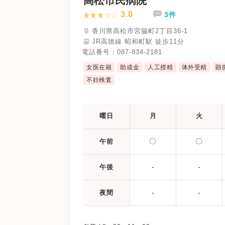
高松市民病院
3.0
3件
香川県高松市宮脇町2丁目36-1
JR高徳線 昭和町駅 徒歩11分
電話番号：
087-834-2181
女医在籍
助成金
人工授精
体外受精
顕
不妊検査
曜日
月
火
〇
〇
午前
-
-
午後
-
-
夜間