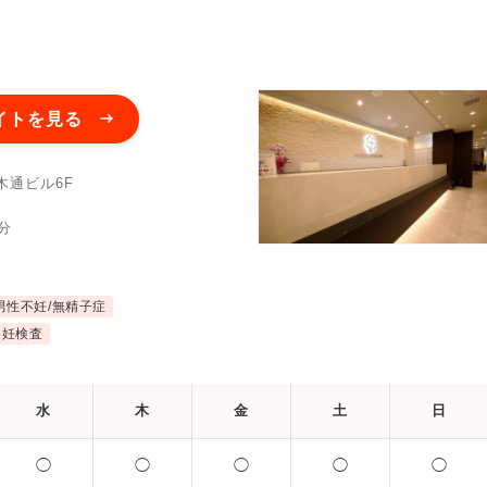
イトを見る
木通ビル6F
分
男性不妊/無精子症
不妊検査
水
木
金
土
日
◯
◯
◯
◯
◯