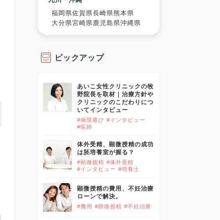
福岡県
佐賀県
長崎県
熊本県
大分県
宮崎県
鹿児島県
沖縄県
ピックアップ
あいこ女性クリニックの牧
野院長を取材｜治療方針や
クリニックのこだわりにつ
いてインタビュー
#病院選び
#インタビュー
#医師
体外受精、顕微授精の成功
は胚培養室が握る？
#顕微授精
#体外受精
#インタビュー
#培養士
顕微授精の費用、不妊治療
ローンで解決。
#費用
#顕微授精
#不妊治療