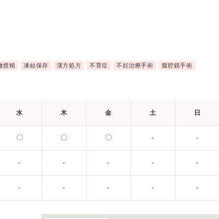
微授精
凍結保存
漢方処方
不育症
不妊治療手術
腹腔鏡手術
水
木
金
土
日
〇
〇
〇
-
-
-
-
-
-
-
-
-
-
-
-