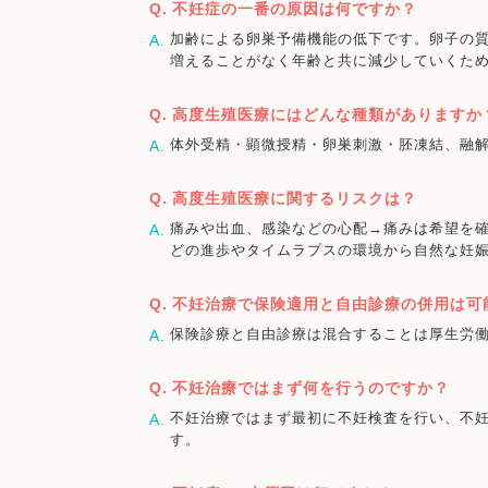
不妊症の一番の原因は何ですか？
加齢による卵巣予備機能の低下です。卵子の質
増えることがなく年齢と共に減少していくた
高度生殖医療にはどんな種類がありますか
体外受精・顕微授精・卵巣刺激・胚凍結、融解
高度生殖医療に関するリスクは？
痛みや出血、感染などの心配→痛みは希望を
どの進歩やタイムラプスの環境から自然な妊
不妊治療で保険適用と自由診療の併用は可
保険診療と自由診療は混合することは厚生労
不妊治療ではまず何を行うのですか？
不妊治療ではまず最初に不妊検査を行い、不
す。