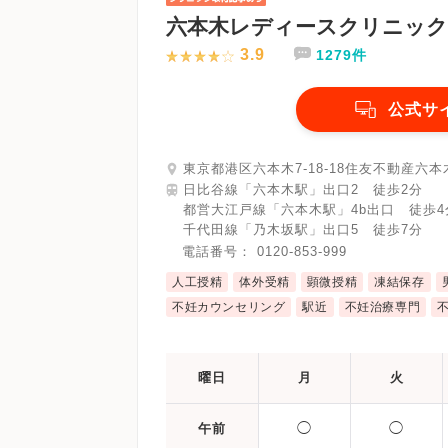
六本木レディースクリニック
3.9
1279件
公式サ
東京都港区六本木7-18-18住友不動産六本
日比谷線「六本木駅」出口2 徒歩2分
都営大江戸線「六本木駅」4b出口 徒歩4
千代田線「乃木坂駅」出口5 徒歩7分
電話番号：
0120-853-999
人工授精
体外受精
顕微授精
凍結保存
不妊カウンセリング
駅近
不妊治療専門
曜日
月
火
◯
◯
午前