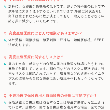
加齢による卵巣予備機能の低下です。卵子の質や量の低下で35
歳を境に大きく低下するといわれています(年齢は諸説あり)。
卵子は生まれながらに数が決まっており、増えることがなく年
齢と共に減少していくためです。
高度生殖医療にはどんな種類がありますか？
体外受精・顕微授精・卵巣刺激・胚凍結、融解胚移植、SEET
法があります。
高度生殖医療に関するリスクは？
痛みや出血、感染などの心配→痛みは希望を確認したうえでの
麻酔で対応していきます。副作用などのリスク→現状では、特
別なリスクは確認されておらず、培養液などの進歩やタイムラ
プスの環境から自然な妊娠に近い環境を作れるようになってい
ます。
不妊治療で保険適用と自由診療の併用は可能ですか？
保険診療と自由診療は混合することは厚生労働省から禁止され
ています。診療の一部でも自由診療を適用する場合、全ての治