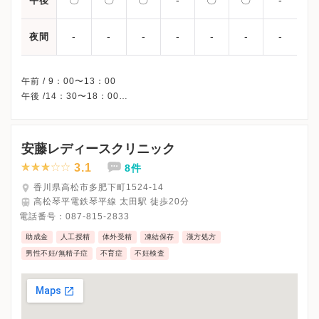
午後
-
-
-
-
-
-
-
夜間
午前 / 9：00〜13：00
午後 /14：30〜18：00
※木曜午後・日曜・祝日、休診
※受診前には必ずクリニックHPを確認、または直接お問い合わせ
安藤レディースクリニック
3.1
8件
香川県高松市多肥下町1524-14
高松琴平電鉄琴平線 太田駅 徒歩20分
電話番号：
087-815-2833
助成金
人工授精
体外受精
凍結保存
漢方処方
男性不妊/無精子症
不育症
不妊検査