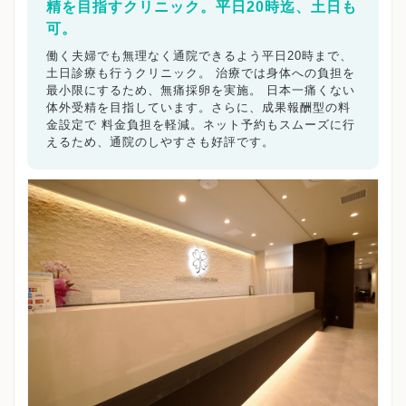
精を目指すクリニック。平日20時迄、土日も
可。
働く夫婦でも無理なく通院できるよう平日20時まで、
土日診療も行うクリニック。 治療では身体への負担を
最小限にするため、無痛採卵を実施。 日本一痛くない
体外受精を目指しています。さらに、成果報酬型の料
金設定で 料金負担を軽減。ネット予約もスムーズに行
えるため、通院のしやすさも好評です。