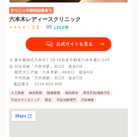
六本木レディースクリニック
3.9
1302件
公式サイトを見る
東京都港区六本木7-18-18住友不動産六本木通ビル6F
日比谷線「六本木駅」出口2 徒歩2分
都営大江戸線「六本木駅」4b出口 徒歩4分
千代田線「乃木坂駅」出口5 徒歩7分
電話番号：
0120-853-999
人工授精
体外受精
顕微授精
凍結保存
男性不妊/無精子症
不妊カウンセリング
駅近
不妊治療専門
不妊検査