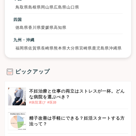
鳥取県
島根県
岡山県
広島県
山口県
四国
徳島県
香川県
愛媛県
高知県
九州・沖縄
福岡県
佐賀県
長崎県
熊本県
大分県
宮崎県
鹿児島県
沖縄県
ピックアップ
不妊治療と仕事の両立はストレスが一杯。どん
な病院を選ぶべき？
#病院選び
#医師
精子改善は手軽にできる？妊活スタートする方
法って？