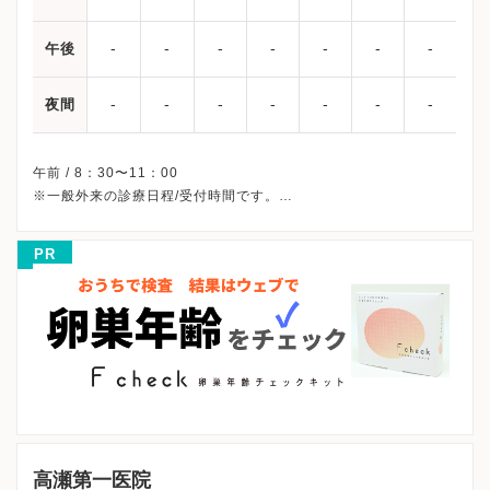
-
-
-
-
-
-
-
午後
-
-
-
-
-
-
-
夜間
午前 / 8：30〜11：00
※一般外来の診療日程/受付時間です。
※土曜・日曜・祝日、休診
※診療科によってスケジュールが異なる可能性がございます。
PR
受診前には必ずクリニックHPを確認、または直接お問い合わせく
高瀬第一医院