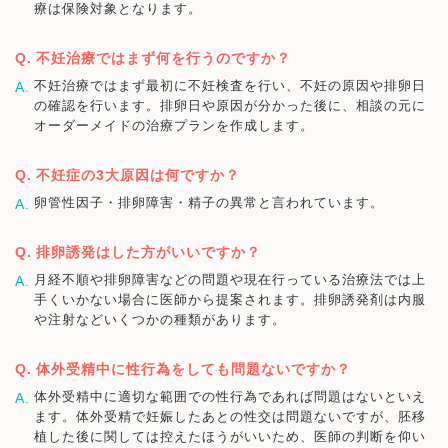
療は保険対象となります。
不妊治療ではまず何を行うのですか？
不妊治療ではまず最初に不妊検査を行い、不妊の原因や排卵日
の確認を行います。排卵日や原因が分かった後に、相談の元に
オーダーメイドの治療プランを作成します。
不妊症の3大原因は何ですか？
卵管性因子・排卵障害・精子の異常と言われています。
排卵誘発はした方がいいですか？
月経不順や排卵障害などの問題や現在行っている治療法では上
手くいかない場合に医師から提案されます。排卵誘発剤は内服
や注射などいくつかの種類があります。
体外受精中に性行為をしても問題ないですか？
体外受精中に適切な範囲での性行為であれば問題はないといえ
ます。体外受精で妊娠したあとの性交は問題ないですが、胚移
植した後に関しては控えたほうがいいため、医師の判断を仰い