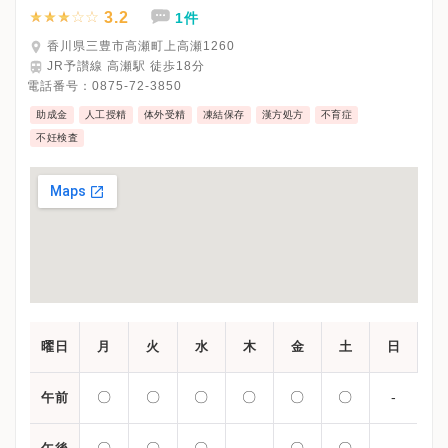
3.2
1件
香川県三豊市高瀬町上高瀬1260
JR予讃線 高瀬駅 徒歩18分
電話番号：
0875-72-3850
助成金
人工授精
体外受精
凍結保存
漢方処方
不育症
不妊検査
曜日
月
火
水
木
金
土
日
〇
〇
〇
〇
〇
〇
-
午前
〇
〇
〇
-
〇
〇
-