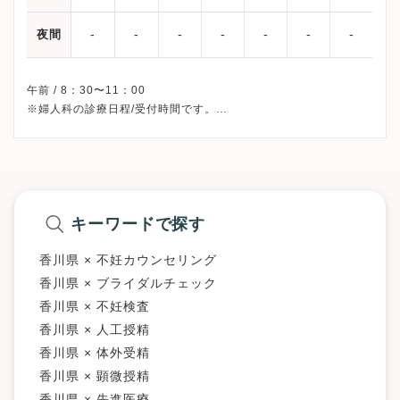
-
-
-
-
-
-
-
夜間
午前 / 8：30〜11：00
※婦人科の診療日程/受付時間です。
※土曜・日曜・祝日、休診
※診療科によってスケジュールが異なる可能性がございます。
受診前には必ずクリニックHPを確認、または直接お問い合わせく
キーワードで探す
香川県 × 不妊カウンセリング
香川県 × ブライダルチェック
香川県 × 不妊検査
香川県 × 人工授精
香川県 × 体外受精
香川県 × 顕微授精
香川県 × 先進医療