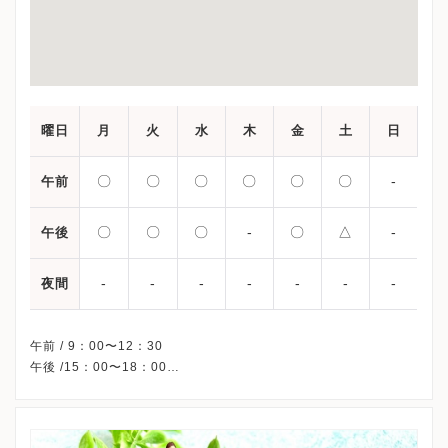
曜日
月
火
水
木
金
土
日
〇
〇
〇
〇
〇
〇
-
午前
〇
〇
〇
-
〇
△
-
午後
-
-
-
-
-
-
-
夜間
午前 / 9：00〜12：30
午後 /15：00〜18：00
△・・・13：00〜16：00
※木曜午後・日曜・祝日、休診
※受診前には必ずクリニックHPを確認、または直接お問い合わせ