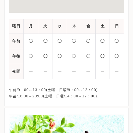
曜日
月
火
水
木
金
土
日
◯
◯
◯
◯
◯
◯
◯
午前
◯
◯
◯
◯
◯
◯
◯
午後
ー
ー
ー
ー
ー
ー
ー
夜間
午前/9：00～13：00(土曜・日曜/9：00～12：00)
午後/16:00～20:00(土曜・日曜/14：00～17：00)
※祝日も診療しています
※お電話受付時間 ①13:00まで ②19:30まで ③12:00まで