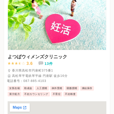
よつばウィメンズクリニック
3.6
13件
香川県高松市円座町375番1
高松琴平電鉄琴平線 円座駅 徒歩16分
電話番号：
087-885-4103
女医在籍
助成金
人工授精
体外受精
顕微授精
凍結保存
漢方処方
不妊カウンセリング
不育症
不妊検査