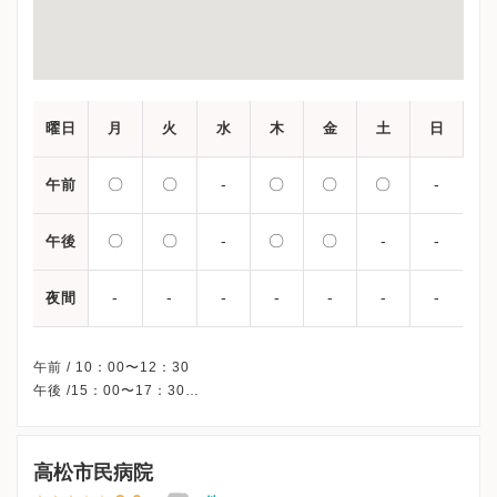
曜日
月
火
水
木
金
土
日
〇
〇
-
〇
〇
〇
-
午前
〇
〇
-
〇
〇
-
-
午後
-
-
-
-
-
-
-
夜間
午前 / 10：00〜12：30
午後 /15：00〜17：30
※水曜・土曜午後・日曜・祝日、休診
※受診前には必ずクリニックHPを確認、または直接お問い合わせ
高松市民病院