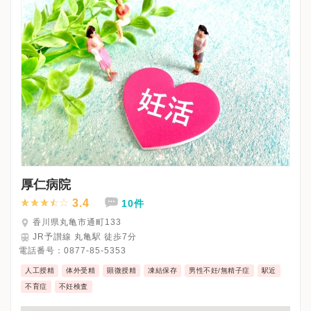
厚仁病院
3.4
10件
香川県丸亀市通町133
JR予讃線 丸亀駅 徒歩7分
電話番号：
0877-85-5353
人工授精
体外受精
顕微授精
凍結保存
男性不妊/無精子症
駅近
不育症
不妊検査