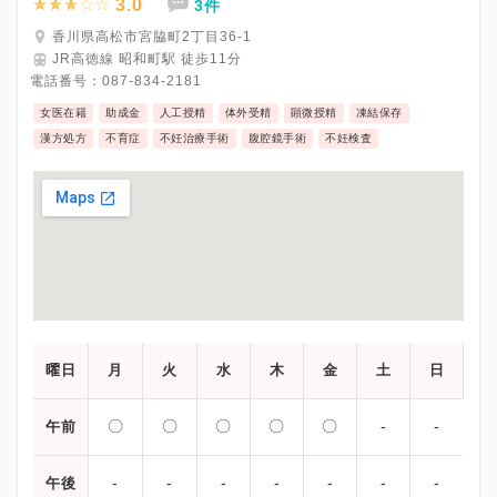
3.0
3件
香川県高松市宮脇町2丁目36-1
JR高徳線 昭和町駅 徒歩11分
電話番号：
087-834-2181
女医在籍
助成金
人工授精
体外受精
顕微授精
凍結保存
漢方処方
不育症
不妊治療手術
腹腔鏡手術
不妊検査
曜日
月
火
水
木
金
土
日
〇
〇
〇
〇
〇
-
-
午前
-
-
-
-
-
-
-
午後