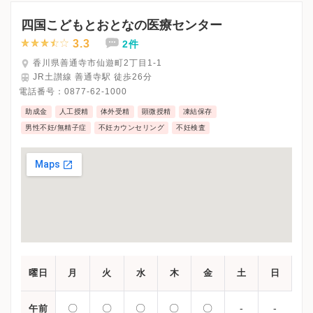
※木曜・日曜・祝日、休診
※受診前には必ずクリニックHPを確認、または直接お問い合わせ
四国こどもとおとなの医療センター
3.3
2件
香川県善通寺市仙遊町2丁目1-1
JR土讃線 善通寺駅 徒歩26分
電話番号：
0877-62-1000
助成金
人工授精
体外受精
顕微授精
凍結保存
男性不妊/無精子症
不妊カウンセリング
不妊検査
曜日
月
火
水
木
金
土
日
〇
〇
〇
〇
〇
-
-
午前