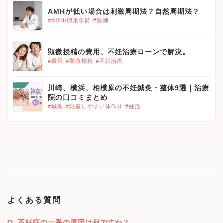
AMHが低い場合は刺激周期法？自然周期法？
#AMH/卵巣年齢
#医師
顕微授精の費用、不妊治療ローンで解決。
#費用
#顕微授精
#不妊治療
川崎、横浜、相模原の不妊鍼灸・整体9選｜治療
院の口コミまとめ
#鍼灸
#妊娠しやすい体作り
#妊活
よくある質問
不妊症の一番の原因は何ですか？