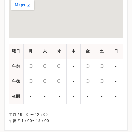
曜日
月
火
水
木
金
土
日
〇
〇
〇
-
〇
〇
-
午前
〇
〇
〇
-
〇
〇
-
午後
-
-
-
-
-
-
-
夜間
午前 / 9：00〜12：00
午後 /14：00〜18：00
※産婦人科の診療時間です。