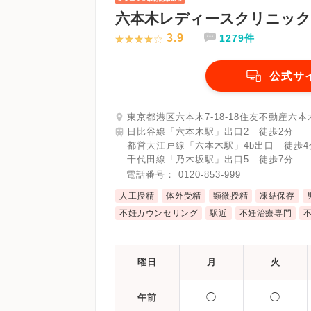
六本木レディースクリニック
3.9
1279件
公式サ
東京都港区六本木7-18-18住友不動産六本
日比谷線「六本木駅」出口2 徒歩2分
都営大江戸線「六本木駅」4b出口 徒歩4
千代田線「乃木坂駅」出口5 徒歩7分
電話番号：
0120-853-999
人工授精
体外受精
顕微授精
凍結保存
不妊カウンセリング
駅近
不妊治療専門
曜日
月
火
◯
◯
午前