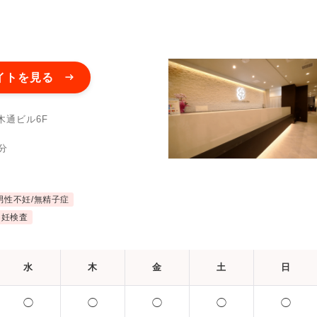
イトを見る
木通ビル6F
分
男性不妊/無精子症
不妊検査
水
木
金
土
日
◯
◯
◯
◯
◯