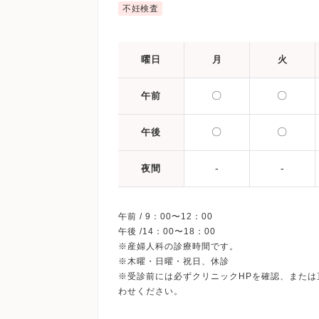
不妊検査
曜日
月
火
〇
〇
午前
〇
〇
午後
-
-
夜間
午前 / 9：00〜12：00
午後 /14：00〜18：00
※産婦人科の診療時間です。
※木曜・日曜・祝日、休診
※受診前には必ずクリニックHPを確認、または