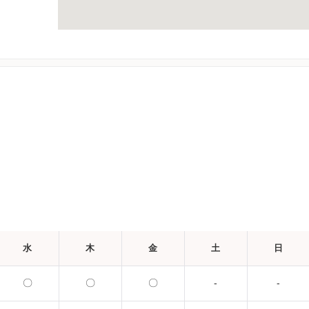
水
木
金
土
日
〇
〇
〇
-
-