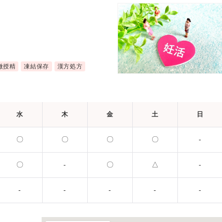
ク
微授精
凍結保存
漢方処方
水
木
金
土
日
〇
〇
〇
〇
-
〇
-
〇
△
-
-
-
-
-
-