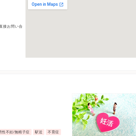
直接お問い合
男性不妊/無精子症
駅近
不育症