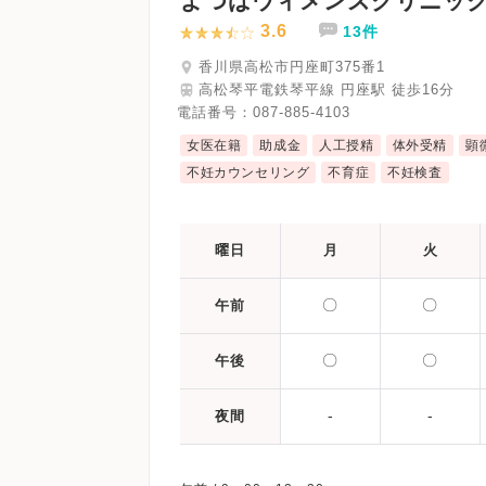
よつばウィメンズクリニッ
3.6
13件
香川県高松市円座町375番1
高松琴平電鉄琴平線 円座駅 徒歩16分
電話番号：
087-885-4103
女医在籍
助成金
人工授精
体外受精
顕
不妊カウンセリング
不育症
不妊検査
曜日
月
火
〇
〇
午前
〇
〇
午後
-
-
夜間