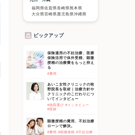
福岡県
佐賀県
長崎県
熊本県
大分県
宮崎県
鹿児島県
沖縄県
ピックアップ
保険適用の不妊治療、医療
保険活用で体外受精、顕微
授精の治療費をもっと抑え
る
#費用
あいこ女性クリニックの牧
野院長を取材｜治療方針や
クリニックのこだわりにつ
いてインタビュー
#病院選び
#インタビュー
#医師
顕微授精の費用、不妊治療
ローンで解決。
#費用
#顕微授精
#不妊治療