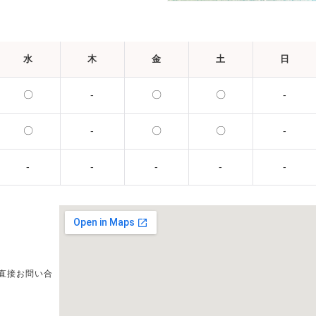
水
木
金
土
日
〇
-
〇
〇
-
〇
-
〇
〇
-
-
-
-
-
-
直接お問い合