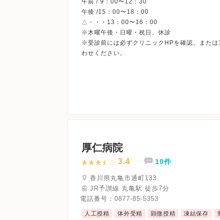
午前 / 9：00〜12：30
午後 /15：00〜18：00
△・・・13：00〜16：00
※木曜午後・日曜・祝日、休診
※受診前には必ずクリニックHPを確認、または
厚仁病院
3.4
10件
香川県丸亀市通町133
JR予讃線 丸亀駅 徒歩7分
電話番号：
0877-85-5353
人工授精
体外受精
顕微授精
凍結保存