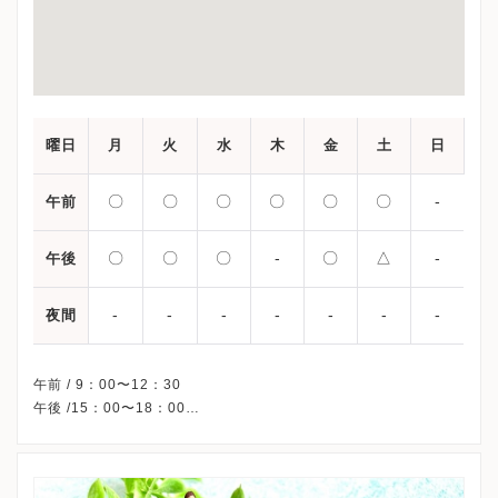
曜日
月
火
水
木
金
土
日
〇
〇
〇
〇
〇
〇
-
午前
〇
〇
〇
-
〇
△
-
午後
-
-
-
-
-
-
-
夜間
午前 / 9：00〜12：30
午後 /15：00〜18：00
△・・・13：00〜16：00
※木曜午後・日曜・祝日、休診
※受診前には必ずクリニックHPを確認、または直接お問い合わせ