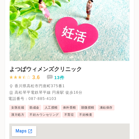
よつばウィメンズクリニック
3.6
13件
香川県高松市円座町375番1
高松琴平電鉄琴平線 円座駅 徒歩16分
電話番号：
087-885-4103
女医在籍
助成金
人工授精
体外受精
顕微授精
凍結保存
漢方処方
不妊カウンセリング
不育症
不妊検査