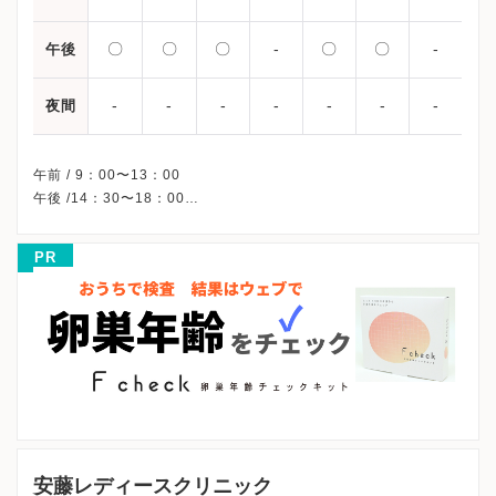
〇
〇
〇
-
〇
〇
-
午後
-
-
-
-
-
-
-
夜間
午前 / 9：00〜13：00
午後 /14：30〜18：00
※木曜午後・日曜・祝日、休診
※受診前には必ずクリニックHPを確認、または直接お問い合わせ
PR
安藤レディースクリニック