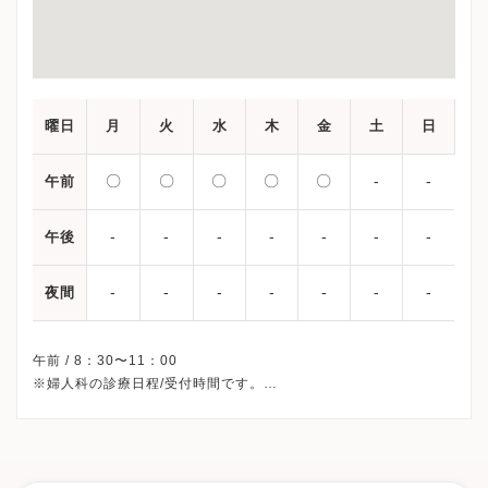
曜日
月
火
水
木
金
土
日
〇
〇
〇
〇
〇
-
-
午前
-
-
-
-
-
-
-
午後
-
-
-
-
-
-
-
夜間
午前 / 8：30〜11：00
※婦人科の診療日程/受付時間です。
※土曜・日曜・祝日、休診
※診療科によってスケジュールが異なる可能性がございます。
受診前には必ずクリニックHPを確認、または直接お問い合わせく