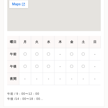
曜日
月
火
水
木
金
土
日
〇
〇
〇
-
〇
〇
-
午前
〇
〇
〇
-
〇
〇
-
午後
-
-
-
-
-
-
-
夜間
午前 / 9：00〜12：00
午後 /14：00〜18：00
※産婦人科の診療時間です。