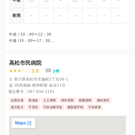
午後
-
-
-
-
-
-
-
夜間
午前 / 10：00〜12：30
午後 /15：00〜17：30
※水曜・土曜午後・日曜・祝日、休診
※受診前には必ずクリニックHPを確認、または直接お問い合わせ
高松市民病院
3.0
3件
香川県高松市宮脇町2丁目36-1
JR高徳線 昭和町駅 徒歩11分
電話番号：
087-834-2181
女医在籍
助成金
人工授精
体外受精
顕微授精
凍結保存
漢方処方
不育症
不妊治療手術
腹腔鏡手術
不妊検査