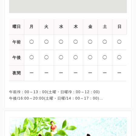
曜日
月
火
水
木
金
土
日
◯
◯
◯
◯
◯
◯
◯
午前
◯
◯
◯
◯
◯
◯
◯
午後
ー
ー
ー
ー
ー
ー
ー
夜間
午前/9：00～13：00(土曜・日曜/9：00～12：00)
午後/16:00～20:00(土曜・日曜/14：00～17：00)
※祝日も診療しています
※お電話受付時間 ①13:00まで ②19:30まで ③12:00まで