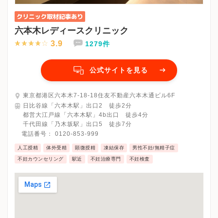
六本木レディースクリニック
3.9
1279件
公式サイトを見る
東京都港区六本木7-18-18住友不動産六本木通ビル6F
日比谷線「六本木駅」出口2 徒歩2分
都営大江戸線「六本木駅」4b出口 徒歩4分
千代田線「乃木坂駅」出口5 徒歩7分
電話番号：
0120-853-999
人工授精
体外受精
顕微授精
凍結保存
男性不妊/無精子症
不妊カウンセリング
駅近
不妊治療専門
不妊検査