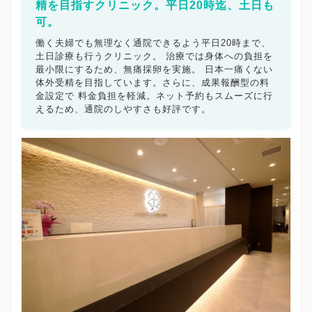
精を目指すクリニック。平日20時迄、土日も
可。
働く夫婦でも無理なく通院できるよう平日20時まで、
土日診療も行うクリニック。 治療では身体への負担を
最小限にするため、無痛採卵を実施。 日本一痛くない
体外受精を目指しています。さらに、成果報酬型の料
金設定で 料金負担を軽減。ネット予約もスムーズに行
えるため、通院のしやすさも好評です。