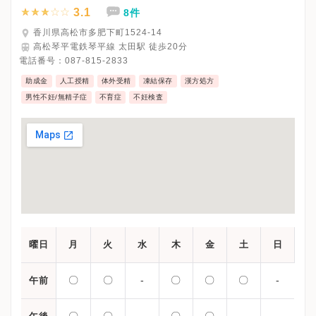
3.1
8件
香川県高松市多肥下町1524-14
高松琴平電鉄琴平線 太田駅 徒歩20分
電話番号：
087-815-2833
助成金
人工授精
体外受精
凍結保存
漢方処方
男性不妊/無精子症
不育症
不妊検査
曜日
月
火
水
木
金
土
日
〇
〇
-
〇
〇
〇
-
午前
〇
〇
-
〇
〇
-
-