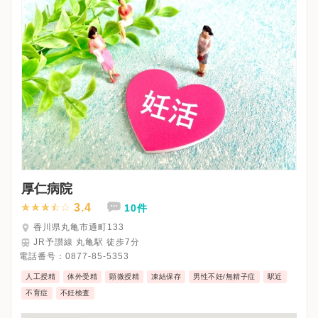
厚仁病院
3.4
10件
香川県丸亀市通町133
JR予讃線 丸亀駅 徒歩7分
電話番号：
0877-85-5353
人工授精
体外受精
顕微授精
凍結保存
男性不妊/無精子症
駅近
不育症
不妊検査