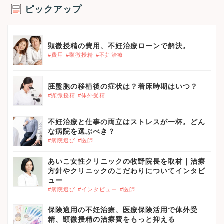
ピックアップ
顕微授精の費用、不妊治療ローンで解決。
#費用
#顕微授精
#不妊治療
胚盤胞の移植後の症状は？着床時期はいつ？
#顕微授精
#体外受精
不妊治療と仕事の両立はストレスが一杯。どん
な病院を選ぶべき？
#病院選び
#医師
あいこ女性クリニックの牧野院長を取材｜治療
方針やクリニックのこだわりについてインタビ
ュー
#病院選び
#インタビュー
#医師
保険適用の不妊治療、医療保険活用で体外受
精、顕微授精の治療費をもっと抑える