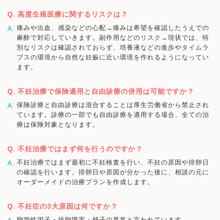
高度生殖医療に関するリスクは？
痛みや出血、感染などの心配→痛みは希望を確認したうえでの
麻酔で対応していきます。副作用などのリスク→現状では、特
別なリスクは確認されておらず、培養液などの進歩やタイムラ
プスの環境から自然な妊娠に近い環境を作れるようになってい
ます。
不妊治療で保険適用と自由診療の併用は可能ですか？
保険診療と自由診療は混合することは厚生労働省から禁止され
ています。診療の一部でも自由診療を適用する場合、全ての治
療は保険対象となります。
不妊治療ではまず何を行うのですか？
不妊治療ではまず最初に不妊検査を行い、不妊の原因や排卵日
の確認を行います。排卵日や原因が分かった後に、相談の元に
オーダーメイドの治療プランを作成します。
不妊症の3大原因は何ですか？
卵管性因子・排卵障害・精子の異常と言われています。