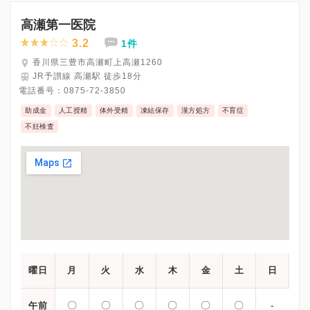
※木曜・日曜・祝日、休診
※受診前には必ずクリニックHPを確認、または直接お問い合わせ
高瀬第一医院
3.2
1件
香川県三豊市高瀬町上高瀬1260
JR予讃線 高瀬駅 徒歩18分
電話番号：
0875-72-3850
助成金
人工授精
体外受精
凍結保存
漢方処方
不育症
不妊検査
曜日
月
火
水
木
金
土
日
〇
〇
〇
〇
〇
〇
-
午前