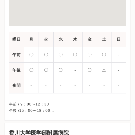
曜日
月
火
水
木
金
土
日
〇
〇
〇
〇
〇
〇
-
午前
〇
〇
〇
-
〇
△
-
午後
-
-
-
-
-
-
-
夜間
午前 / 9：00〜12：30
午後 /15：00〜18：00
△・・・13：00〜16：00
※木曜午後・日曜・祝日、休診
※受診前には必ずクリニックHPを確認、または直接お問い合わせ
香川大学医学部附属病院