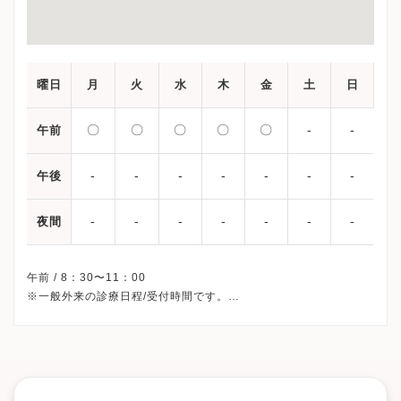
曜日
月
火
水
木
金
土
日
〇
〇
〇
〇
〇
-
-
午前
-
-
-
-
-
-
-
午後
-
-
-
-
-
-
-
夜間
午前 / 8：30〜11：00
※一般外来の診療日程/受付時間です。
※土曜・日曜・祝日、休診
※診療科によってスケジュールが異なる可能性がございます。
受診前には必ずクリニックHPを確認、または直接お問い合わせく