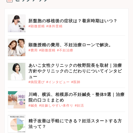
胚盤胞の移植後の症状は？着床時期はいつ？
#顕微授精
#体外受精
顕微授精の費用、不妊治療ローンで解決。
#費用
#顕微授精
#不妊治療
あいこ女性クリニックの牧野院長を取材｜治療
方針やクリニックのこだわりについてインタビ
ュー
#病院選び
#インタビュー
#医師
川崎、横浜、相模原の不妊鍼灸・整体9選｜治療
院の口コミまとめ
#鍼灸
#妊娠しやすい体作り
#妊活
精子改善は手軽にできる？妊活スタートする方
法って？