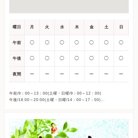
曜日
月
火
水
木
金
土
日
◯
◯
◯
◯
◯
◯
◯
午前
◯
◯
◯
◯
◯
◯
◯
午後
ー
ー
ー
ー
ー
ー
ー
夜間
午前/9：00～13：00(土曜・日曜/9：00～12：00)
午後/16:00～20:00(土曜・日曜/14：00～17：00)
※祝日も診療しています
※お電話受付時間 ①13:00まで ②19:30まで ③12:00まで