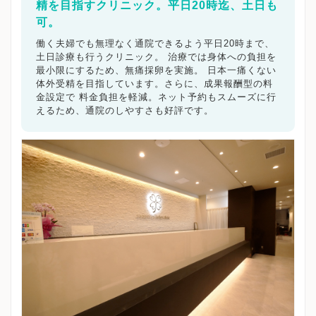
精を目指すクリニック。平日20時迄、土日も
可。
働く夫婦でも無理なく通院できるよう平日20時まで、
土日診療も行うクリニック。 治療では身体への負担を
最小限にするため、無痛採卵を実施。 日本一痛くない
体外受精を目指しています。さらに、成果報酬型の料
金設定で 料金負担を軽減。ネット予約もスムーズに行
えるため、通院のしやすさも好評です。