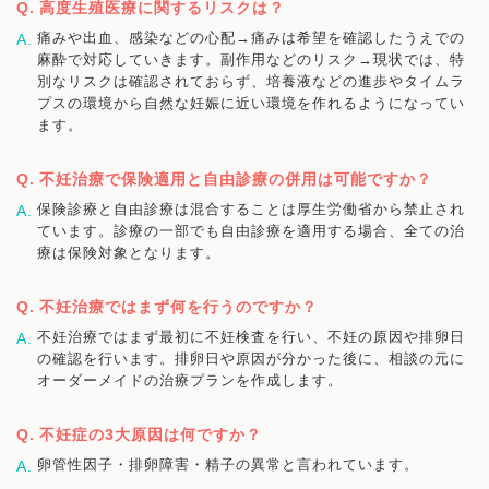
高度生殖医療に関するリスクは？
痛みや出血、感染などの心配→痛みは希望を確認したうえでの
麻酔で対応していきます。副作用などのリスク→現状では、特
別なリスクは確認されておらず、培養液などの進歩やタイムラ
プスの環境から自然な妊娠に近い環境を作れるようになってい
ます。
不妊治療で保険適用と自由診療の併用は可能ですか？
保険診療と自由診療は混合することは厚生労働省から禁止され
ています。診療の一部でも自由診療を適用する場合、全ての治
療は保険対象となります。
不妊治療ではまず何を行うのですか？
不妊治療ではまず最初に不妊検査を行い、不妊の原因や排卵日
の確認を行います。排卵日や原因が分かった後に、相談の元に
オーダーメイドの治療プランを作成します。
不妊症の3大原因は何ですか？
卵管性因子・排卵障害・精子の異常と言われています。