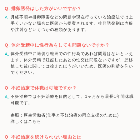
排卵誘発はした方がいいですか？
月経不順や排卵障害などの問題や現在行っている治療法では上
手くいかない場合に医師から提案されます。排卵誘発剤は内服
や注射などいくつかの種類があります。
体外受精中に性行為をしても問題ないですか？
体外受精中に適切な範囲での性行為であれば問題はないといえ
ます。体外受精で妊娠したあとの性交は問題ないですが、胚移
植した後に関しては控えたほうがいいため、医師の判断を仰い
でください。
不妊治療で休職は可能ですか？
不妊治療では不妊治療を目的として、1ヶ月から最長1年間休職
可能です。
参照：厚生労働省(仕事と不妊治療の両立支援のために)
詳しくはこちら
不妊治療を続けられない理由とは