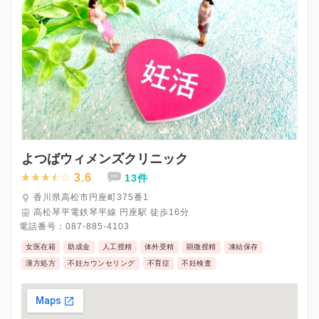
よつばウィメンズクリニック
3.6
13件
香川県高松市円座町375番1
高松琴平電鉄琴平線 円座駅 徒歩16分
電話番号：
087-885-4103
女医在籍
助成金
人工授精
体外受精
顕微授精
凍結保存
漢方処方
不妊カウンセリング
不育症
不妊検査