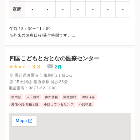
-
-
-
-
-
-
-
夜間
午前 / 8：30〜11：00
※外来の診療日程/受付時間です。
※土曜・日曜・祝日、休診
※診療科によってスケジュールが異なる可能性がございます。
受診前には必ずクリニックHPを確認、または直接お問い合わせく
四国こどもとおとなの医療センター
3.3
2件
香川県善通寺市仙遊町2丁目1-1
JR土讃線 善通寺駅 徒歩26分
電話番号：
0877-62-1000
助成金
人工授精
体外受精
顕微授精
凍結保存
男性不妊/無精子症
不妊カウンセリング
不妊検査