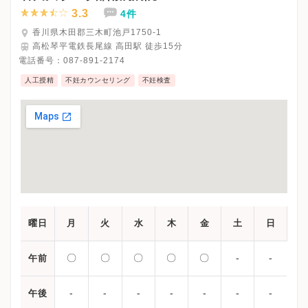
3.3
4件
香川県木田郡三木町池戸1750-1
高松琴平電鉄長尾線 高田駅 徒歩15分
電話番号：
087-891-2174
人工授精
不妊カウンセリング
不妊検査
曜日
月
火
水
木
金
土
日
〇
〇
〇
〇
〇
-
-
午前
-
-
-
-
-
-
-
午後