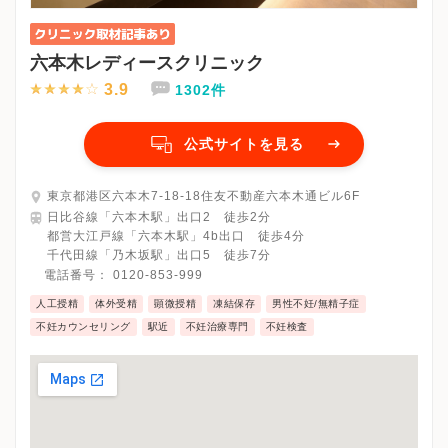
六本木レディースクリニック
3.9
1302件
公式サイトを見る
東京都港区六本木7-18-18住友不動産六本木通ビル6F
日比谷線「六本木駅」出口2 徒歩2分
都営大江戸線「六本木駅」4b出口 徒歩4分
千代田線「乃木坂駅」出口5 徒歩7分
電話番号：
0120-853-999
人工授精
体外受精
顕微授精
凍結保存
男性不妊/無精子症
不妊カウンセリング
駅近
不妊治療専門
不妊検査