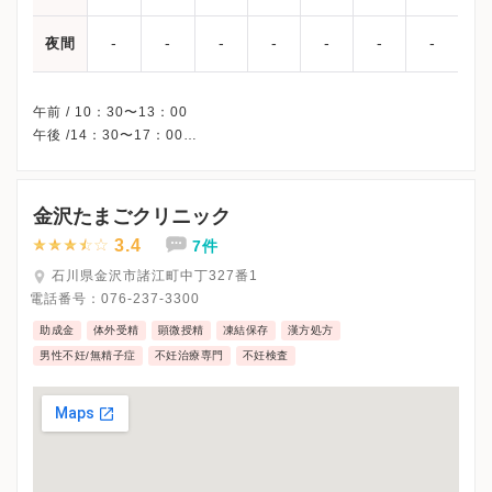
-
-
-
-
-
-
-
夜間
午前 / 10：30〜13：00
午後 /14：30〜17：00
△・・・不定期に休診となることがあります。
※水曜午後・日曜・祝日、休診
※詳細はクリニックHPを確認、または直接お問い合わせくださ
金沢たまごクリニック
3.4
7件
石川県金沢市諸江町中丁327番1
電話番号：
076-237-3300
助成金
体外受精
顕微授精
凍結保存
漢方処方
男性不妊/無精子症
不妊治療専門
不妊検査