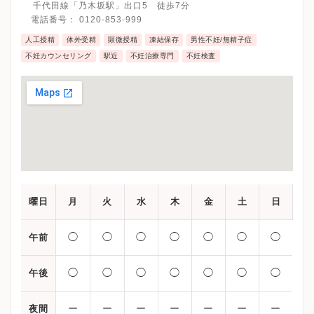
千代田線「乃木坂駅」出口5 徒歩7分
電話番号：
0120-853-999
人工授精
体外受精
顕微授精
凍結保存
男性不妊/無精子症
不妊カウンセリング
駅近
不妊治療専門
不妊検査
曜日
月
火
水
木
金
土
日
◯
◯
◯
◯
◯
◯
◯
午前
◯
◯
◯
◯
◯
◯
◯
午後
ー
ー
ー
ー
ー
ー
ー
夜間