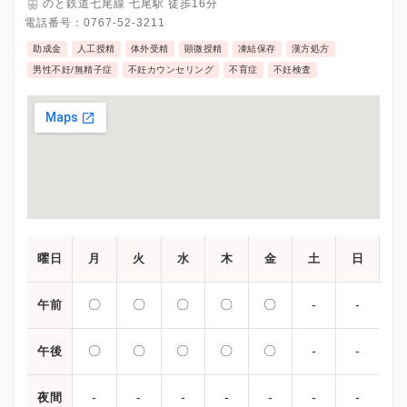
のと鉄道七尾線 七尾駅 徒歩16分
電話番号：
0767-52-3211
助成金
人工授精
体外受精
顕微授精
凍結保存
漢方処方
男性不妊/無精子症
不妊カウンセリング
不育症
不妊検査
曜日
月
火
水
木
金
土
日
〇
〇
〇
〇
〇
-
-
午前
〇
〇
〇
〇
〇
-
-
午後
-
-
-
-
-
-
-
夜間