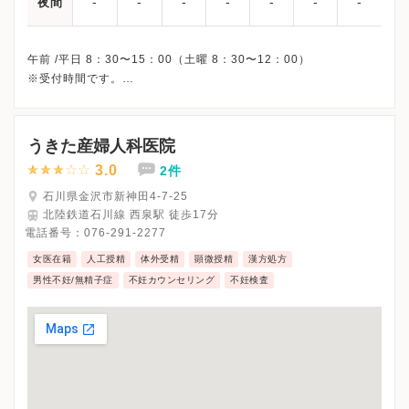
-
-
-
-
-
-
-
夜間
午前 /平日 8：30〜15：00（土曜 8：30〜12：00）
※受付時間です。
※日曜・祝日、休診
※詳細はクリニックHPを確認、または直接お問い合わせくださ
うきた産婦人科医院
3.0
2件
石川県金沢市新神田4-7-25
北陸鉄道石川線 西泉駅 徒歩17分
電話番号：
076-291-2277
女医在籍
人工授精
体外受精
顕微授精
漢方処方
男性不妊/無精子症
不妊カウンセリング
不妊検査