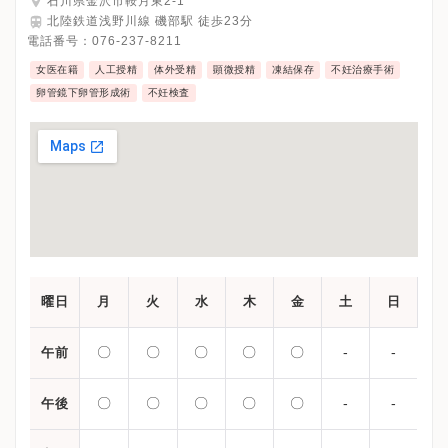
石川県金沢市鞍月東2-1
北陸鉄道浅野川線 磯部駅 徒歩23分
電話番号：
076-237-8211
女医在籍
人工授精
体外受精
顕微授精
凍結保存
不妊治療手術
卵管鏡下卵管形成術
不妊検査
曜日
月
火
水
木
金
土
日
〇
〇
〇
〇
〇
-
-
午前
〇
〇
〇
〇
〇
-
-
午後