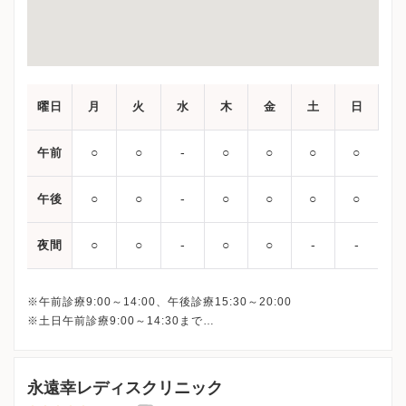
曜日
月
火
水
木
金
土
日
○
○
‐
○
○
○
○
午前
○
○
‐
○
○
○
○
午後
○
○
‐
○
○
‐
‐
夜間
※午前診療9:00～14:00、午後診療15:30～20:00
※土日午前診療9:00～14:30まで
最終受付は下記となります。
平日午前： 13:30
平日午後：19:30
永遠幸レディスクリニック
土日： 14:00