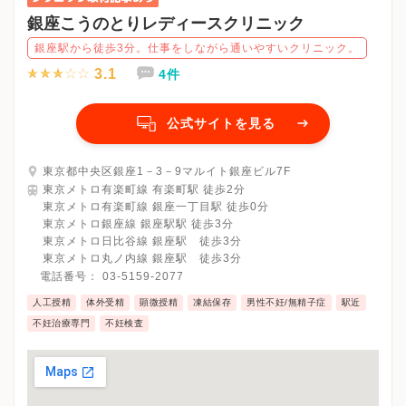
銀座こうのとりレディースクリニック
銀座駅から徒歩3分。仕事をしながら通いやすいクリニック。
3.1
4件
公式サイトを見る
東京都中央区銀座1－3－9マルイト銀座ビル7F
東京メトロ有楽町線 有楽町駅 徒歩2分
東京メトロ有楽町線 銀座一丁目駅 徒歩0分
東京メトロ銀座線 銀座駅駅 徒歩3分
東京メトロ日比谷線 銀座駅 徒歩3分
東京メトロ丸ノ内線 銀座駅 徒歩3分
電話番号：
03-5159-2077
人工授精
体外受精
顕微授精
凍結保存
男性不妊/無精子症
駅近
不妊治療専門
不妊検査