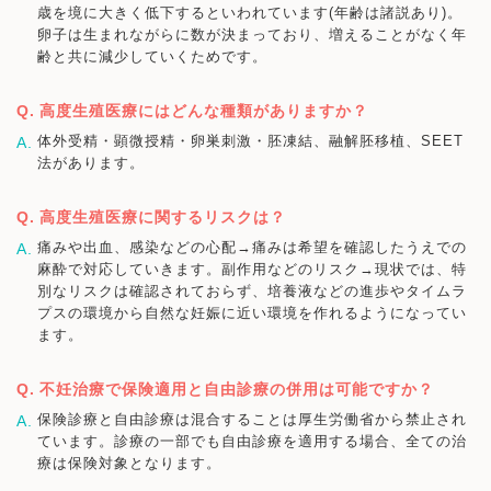
歳を境に大きく低下するといわれています(年齢は諸説あり)。
卵子は生まれながらに数が決まっており、増えることがなく年
齢と共に減少していくためです。
高度生殖医療にはどんな種類がありますか？
体外受精・顕微授精・卵巣刺激・胚凍結、融解胚移植、SEET
法があります。
高度生殖医療に関するリスクは？
痛みや出血、感染などの心配→痛みは希望を確認したうえでの
麻酔で対応していきます。副作用などのリスク→現状では、特
別なリスクは確認されておらず、培養液などの進歩やタイムラ
プスの環境から自然な妊娠に近い環境を作れるようになってい
ます。
不妊治療で保険適用と自由診療の併用は可能ですか？
保険診療と自由診療は混合することは厚生労働省から禁止され
ています。診療の一部でも自由診療を適用する場合、全ての治
療は保険対象となります。