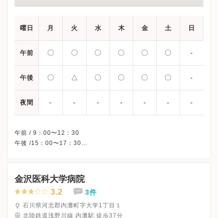
曜日
月
火
水
木
金
土
日
〇
〇
〇
〇
〇
〇
-
午前
〇
△
〇
〇
〇
〇
-
午後
-
-
-
-
-
-
-
夜間
午前 / 9：00〜12：30
午後 /15：00〜17：30
△・・・16：00〜不妊専門外来のみ
※日曜・祝日、休診
※不妊専門外来は平日17：30～(火曜のみ16：00〜)完全予約制で
金沢医科大学病院
す。
3.2
3件
※詳細はクリニックHPを確認、または直接お問い合わせくださ
石川県河北郡内灘町字大学1丁目１
北陸鉄道浅野川線 内灘駅 徒歩37分