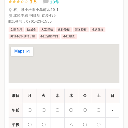
3.5
13件
石川県小松市小島町ル50-1
北陸本線 明峰駅 徒歩43分
電話番号：
0761-23-1555
女医在籍
助成金
人工授精
体外受精
顕微授精
凍結保存
男性不妊/無精子症
不妊治療専門
不妊検査
曜日
月
火
水
木
金
土
日
〇
〇
〇
〇
〇
〇
-
午前
〇
〇
-
△
〇
〇
-
午後