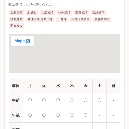
電話番号：
076-286-2211
女医在籍
助成金
人工授精
体外受精
顕微授精
凍結保存
漢方処方
男性不妊/無精子症
不育症
不妊治療手術
腹腔鏡手術
不妊検査
曜日
月
火
水
木
金
土
日
〇
〇
〇
〇
〇
〇
-
午前
〇
〇
〇
〇
〇
-
-
午後