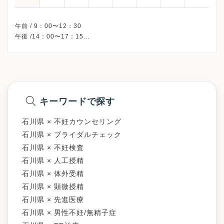
午前 / 9：00〜12：30
午後 /14：00〜17：15
※土曜・日曜・祝日、休診
※原則予約制です。
※不妊外来は 平日/ 8：30〜9：30、完全予約制
※詳細はクリニックHPを確認、または直接お問い合わせくださ
キーワードで探す
石川県 × 不妊カウンセリング
石川県 × ブライダルチェック
石川県 × 不妊検査
石川県 × 人工授精
石川県 × 体外受精
石川県 × 顕微授精
石川県 × 先進医療
石川県 × 男性不妊/無精子症