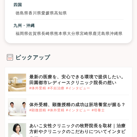
四国
徳島県
香川県
愛媛県
高知県
九州・沖縄
福岡県
佐賀県
長崎県
熊本県
大分県
宮崎県
鹿児島県
沖縄県
ピックアップ
最新の医療を、安心できる環境で提供したい。
田園都市レディースクリニック院長の想い
#体外受精
#不妊治療
#インタビュー
体外受精、顕微授精の成功は胚培養室が握る？
#顕微授精
#体外受精
#インタビュー
#培養士
あいこ女性クリニックの牧野院長を取材｜治療
方針やクリニックのこだわりについてインタビ