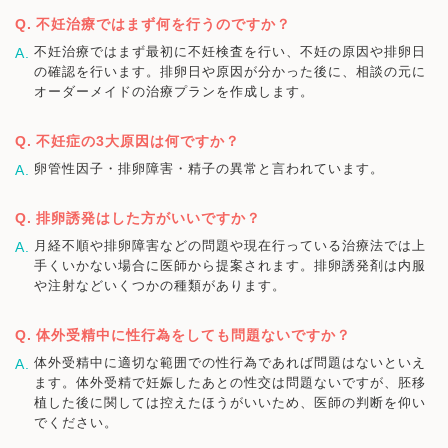
不妊治療ではまず何を行うのですか？
不妊治療ではまず最初に不妊検査を行い、不妊の原因や排卵日
の確認を行います。排卵日や原因が分かった後に、相談の元に
オーダーメイドの治療プランを作成します。
不妊症の3大原因は何ですか？
卵管性因子・排卵障害・精子の異常と言われています。
排卵誘発はした方がいいですか？
月経不順や排卵障害などの問題や現在行っている治療法では上
手くいかない場合に医師から提案されます。排卵誘発剤は内服
や注射などいくつかの種類があります。
体外受精中に性行為をしても問題ないですか？
体外受精中に適切な範囲での性行為であれば問題はないといえ
ます。体外受精で妊娠したあとの性交は問題ないですが、胚移
植した後に関しては控えたほうがいいため、医師の判断を仰い
でください。