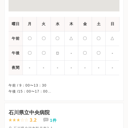
曜日
月
火
水
木
金
土
日
〇
〇
〇
△
〇
〇
△
午前
〇
〇
□
-
〇
〇
-
午後
-
-
-
-
-
-
-
夜間
午前 / 9：00〜13：30
午後 /15：00〜17：00
△・・・11：00〜13：30
□・・・不定期に休診となります。
※木曜午後・日曜午後、休診
石川県立中央病院
※詳細はクリニックHPを確認、または直接お問い合わせくださ
3.2
1件