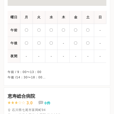
曜日
月
火
水
木
金
土
日
〇
〇
〇
〇
〇
〇
-
午前
〇
〇
〇
-
〇
〇
-
午後
-
-
-
-
-
-
-
夜間
午前 / 9：00〜13：00
午後 /14：30〜18：00
※木曜午後・日曜・祝日、休診
※詳細はクリニックHPを確認、または直接お問い合わせくださ
恵寿総合病院
3.0
0件
石川県七尾市富岡町94