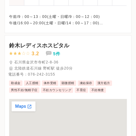
午前/9：00～13：00(土曜・日曜/9：00～12：00)
午後/16:00～20:00(土曜・日曜/14：00～17：00)
※祝日も診療しています
※お電話受付時間 ①13:00まで ②19:30まで ③12:00まで
鈴木レディスホスピタル
3.2
5件
石川県金沢市寺町2-8-36
北陸鉄道石川線 野町駅 徒歩20分
電話番号：
076-242-3155
助成金
人工授精
体外受精
顕微授精
凍結保存
漢方処方
男性不妊/無精子症
不妊カウンセリング
不育症
不妊検査