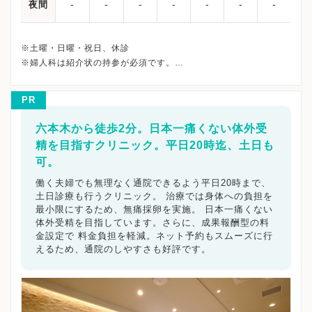
-
-
-
-
-
-
-
夜間
※土曜・日曜・祝日、休診
※婦人科は紹介状の持参が必須です。
※詳細はクリニックHPを確認、または直接お問い合わせくださ
PR
六本木から徒歩2分。日本一痛くない体外受
精を目指すクリニック。平日20時迄、土日も
可。
働く夫婦でも無理なく通院できるよう平日20時まで、
土日診療も行うクリニック。 治療では身体への負担を
最小限にするため、無痛採卵を実施。 日本一痛くない
体外受精を目指しています。さらに、成果報酬型の料
金設定で 料金負担を軽減。ネット予約もスムーズに行
えるため、通院のしやすさも好評です。