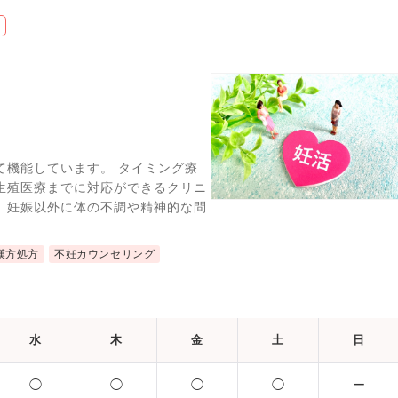
て機能しています。 タイミング療
生殖医療までに対応ができるクリニ
、妊娠以外に体の不調や精神的な問
漢方処方
不妊カウンセリング
水
木
金
土
日
◯
◯
◯
◯
ー