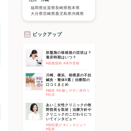
福岡県
佐賀県
長崎県
熊本県
大分県
宮崎県
鹿児島県
沖縄県
ピックアップ
胚盤胞の移植後の症状は？
着床時期はいつ？
#顕微授精
#体外受精
川崎、横浜、相模原の不妊
鍼灸・整体9選｜治療院の
口コミまとめ
#鍼灸
#妊娠しやすい体作り
#妊活
あいこ女性クリニックの牧
野院長を取材｜治療方針や
クリニックのこだわりにつ
いてインタビュー
#病院選び
#インタビュー
#医師