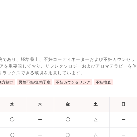
院であり、胚培養士、不妊コーディネーターおよび不妊カウンセラ
ケアを重要視しており、リフレクソロジーおよびアロマテラピーを体
リラックスできる環境を用意しています。
漢方処方
男性不妊/無精子症
不妊カウンセリング
不妊検査
水
木
金
土
日
◯
ー
◯
△
ー
◯
ー
◯
△
ー