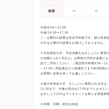
ー
ー
夜間
午前/9:00〜12:00
午後/14:30〜17:30
△：土曜日の診療は完全予約制です。婦人科初
の方は土曜日の診察をお受けしておりません。
※不妊初診の方、不妊治療をお久しぶりに希望
の治療から6ヶ月以上）は事前の予約が必要に
話でご予約ください。（電話受付時間9:00～12：0
～17:30）問診票記入〜診察終了まで約3時間
お時間に余裕を持ってお越しください。
※婦人科初診の方、久しぶりに来院される方は
11:30まで、午後の受付は17:00までとさせて
お久しぶりの方はアイチケットを取らず直接来
※木曜・日曜・祝日は休診