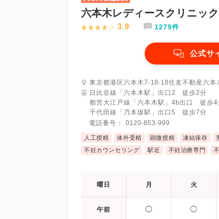
六本木レディースクリニック
3.9
1279件
公式サ
東京都港区六本木7-18-18住友不動産六本
日比谷線「六本木駅」出口2 徒歩2分
都営大江戸線「六本木駅」4b出口 徒歩4
千代田線「乃木坂駅」出口5 徒歩7分
電話番号：
0120-853-999
人工授精
体外受精
顕微授精
凍結保存
不妊カウンセリング
駅近
不妊治療専門
曜日
月
火
◯
◯
午前