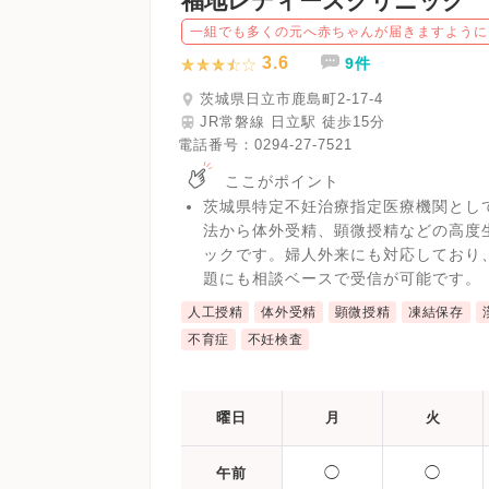
福地レディースクリニック
一組でも多くの元へ赤ちゃんが届きますように
3.6
9件
茨城県日立市鹿島町2-17-4
JR常磐線 日立駅 徒歩15分
電話番号：
0294-27-7521
ここがポイント
茨城県特定不妊治療指定医療機関とし
法から体外受精、顕微授精などの高度
ックです。婦人外来にも対応しており
題にも相談ベースで受信が可能です。
人工授精
体外受精
顕微授精
凍結保存
不育症
不妊検査
曜日
月
火
◯
◯
午前