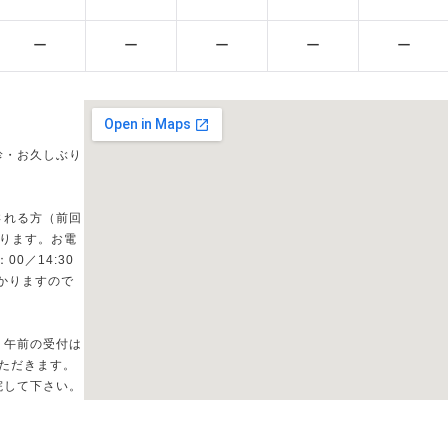
ー
ー
ー
ー
ー
診・お久しぶり
される方（前回
なります。お電
0／14:30
かかりますので
、午前の受付は
いただきます。
院して下さい。