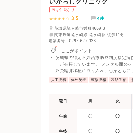
いがらしクリニック
医は仁愛なり
3.5
4件
茨城県龍ヶ崎市栄町4659-3
関東鉄道竜ヶ崎線 竜ヶ崎駅 徒歩11分
電話番号：
0297-62-0936
ここがポイント
茨城県の特定不妊治療助成制度指定病
ーが在籍しています。 メンタル面の
外受精肺移植に取り入れ、心身ともに
人工授精
体外受精
顕微授精
凍結保存
曜日
月
火
◯
◯
午前
◯
◯
午後