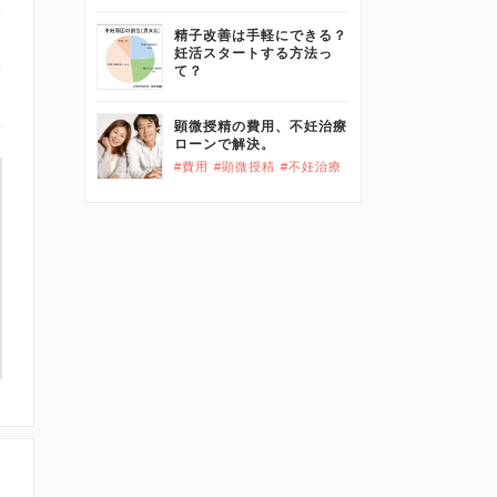
精子改善は手軽にできる？
妊活スタートする方法っ
て？
顕微授精の費用、不妊治療
ローンで解決。
#費用
#顕微授精
#不妊治療