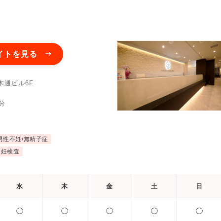
イトを見る
木通ビル6F
分
男性不妊/無精子症
不妊検査
水
木
金
土
日
◯
◯
◯
◯
◯