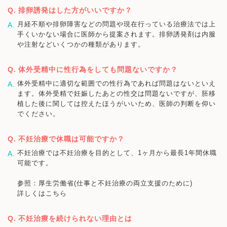
排卵誘発はした方がいいですか？
月経不順や排卵障害などの問題や現在行っている治療法では上
手くいかない場合に医師から提案されます。排卵誘発剤は内服
や注射などいくつかの種類があります。
体外受精中に性行為をしても問題ないですか？
体外受精中に適切な範囲での性行為であれば問題はないといえ
ます。体外受精で妊娠したあとの性交は問題ないですが、胚移
植した後に関しては控えたほうがいいため、医師の判断を仰い
でください。
不妊治療で休職は可能ですか？
不妊治療では不妊治療を目的として、1ヶ月から最長1年間休職
可能です。
参照：厚生労働省(仕事と不妊治療の両立支援のために)
詳しくはこちら
不妊治療を続けられない理由とは