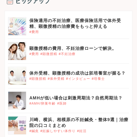
ピックアップ
保険適用の不妊治療、医療保険活用で体外受
精、顕微授精の治療費をもっと抑える
#費用
顕微授精の費用、不妊治療ローンで解決。
#費用
#顕微授精
#不妊治療
体外受精、顕微授精の成功は胚培養室が握る？
#顕微授精
#体外受精
#インタビュー
#培養士
AMHが低い場合は刺激周期法？自然周期法？
#AMH/卵巣年齢
#医師
川崎、横浜、相模原の不妊鍼灸・整体9選｜治療
院の口コミまとめ
#鍼灸
#妊娠しやすい体作り
#妊活