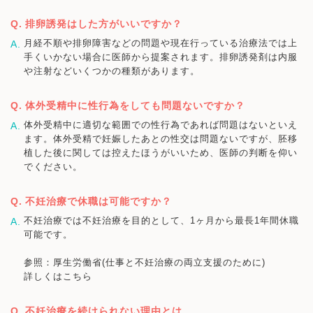
排卵誘発はした方がいいですか？
月経不順や排卵障害などの問題や現在行っている治療法では上
手くいかない場合に医師から提案されます。排卵誘発剤は内服
や注射などいくつかの種類があります。
体外受精中に性行為をしても問題ないですか？
体外受精中に適切な範囲での性行為であれば問題はないといえ
ます。体外受精で妊娠したあとの性交は問題ないですが、胚移
植した後に関しては控えたほうがいいため、医師の判断を仰い
でください。
不妊治療で休職は可能ですか？
不妊治療では不妊治療を目的として、1ヶ月から最長1年間休職
可能です。
参照：厚生労働省(仕事と不妊治療の両立支援のために)
詳しくはこちら
不妊治療を続けられない理由とは