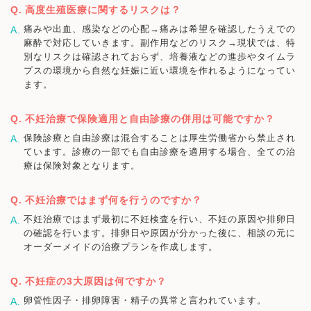
高度生殖医療に関するリスクは？
痛みや出血、感染などの心配→痛みは希望を確認したうえでの
麻酔で対応していきます。副作用などのリスク→現状では、特
別なリスクは確認されておらず、培養液などの進歩やタイムラ
プスの環境から自然な妊娠に近い環境を作れるようになってい
ます。
不妊治療で保険適用と自由診療の併用は可能ですか？
保険診療と自由診療は混合することは厚生労働省から禁止され
ています。診療の一部でも自由診療を適用する場合、全ての治
療は保険対象となります。
不妊治療ではまず何を行うのですか？
不妊治療ではまず最初に不妊検査を行い、不妊の原因や排卵日
の確認を行います。排卵日や原因が分かった後に、相談の元に
オーダーメイドの治療プランを作成します。
不妊症の3大原因は何ですか？
卵管性因子・排卵障害・精子の異常と言われています。