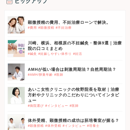
ピックアップ
顕微授精の費用、不妊治療ローンで解決。
#費用
#顕微授精
#不妊治療
川崎、横浜、相模原の不妊鍼灸・整体9選｜治療
院の口コミまとめ
#鍼灸
#妊娠しやすい体作り
#妊活
AMHが低い場合は刺激周期法？自然周期法？
#AMH/卵巣年齢
#医師
あいこ女性クリニックの牧野院長を取材｜治療
方針やクリニックのこだわりについてインタビ
ュー
#病院選び
#インタビュー
#医師
体外受精、顕微授精の成功は胚培養室が握る？
#顕微授精
#体外受精
#インタビュー
#培養士