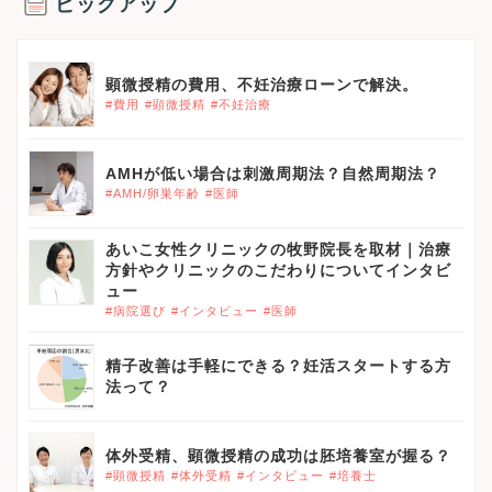
ピックアップ
顕微授精の費用、不妊治療ローンで解決。
#費用
#顕微授精
#不妊治療
AMHが低い場合は刺激周期法？自然周期法？
#AMH/卵巣年齢
#医師
あいこ女性クリニックの牧野院長を取材｜治療
方針やクリニックのこだわりについてインタビ
ュー
#病院選び
#インタビュー
#医師
精子改善は手軽にできる？妊活スタートする方
法って？
体外受精、顕微授精の成功は胚培養室が握る？
#顕微授精
#体外受精
#インタビュー
#培養士