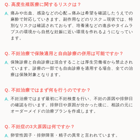
高度生殖医療に関するリスクは？
痛みや出血、感染などの心配→痛みは希望を確認したうえでの
麻酔で対応していきます。副作用などのリスク→現状では、特
別なリスクは確認されておらず、培養液などの進歩やタイムラ
プスの環境から自然な妊娠に近い環境を作れるようになってい
ます。
不妊治療で保険適用と自由診療の併用は可能ですか？
保険診療と自由診療は混合することは厚生労働省から禁止され
ています。診療の一部でも自由診療を適用する場合、全ての治
療は保険対象となります。
不妊治療ではまず何を行うのですか？
不妊治療ではまず最初に不妊検査を行い、不妊の原因や排卵日
の確認を行います。排卵日や原因が分かった後に、相談の元に
オーダーメイドの治療プランを作成します。
不妊症の3大原因は何ですか？
卵管性因子・排卵障害・精子の異常と言われています。