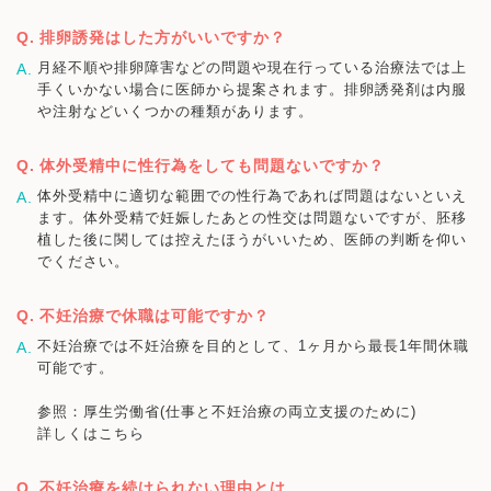
排卵誘発はした方がいいですか？
月経不順や排卵障害などの問題や現在行っている治療法では上
手くいかない場合に医師から提案されます。排卵誘発剤は内服
や注射などいくつかの種類があります。
体外受精中に性行為をしても問題ないですか？
体外受精中に適切な範囲での性行為であれば問題はないといえ
ます。体外受精で妊娠したあとの性交は問題ないですが、胚移
植した後に関しては控えたほうがいいため、医師の判断を仰い
でください。
不妊治療で休職は可能ですか？
不妊治療では不妊治療を目的として、1ヶ月から最長1年間休職
可能です。
参照：厚生労働省(仕事と不妊治療の両立支援のために)
詳しくはこちら
不妊治療を続けられない理由とは