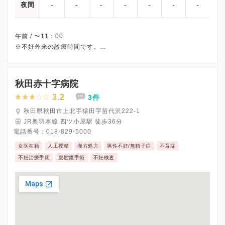
-
-
-
-
-
-
-
夜間
午前 / 〜11：00
※不妊外来の診療時間です。
※土曜・日曜・祝日、休診
※詳細はクリニックHPを確認、または直接お問い合わせくださ
秋田赤十字病院
3.2
3件
秋田県秋田市上北手猿田字苗代沢222-1
JR奥羽本線 四ツ小屋駅 徒歩36分
電話番号：
018-829-5000
女医在籍
人工授精
漢方処方
男性不妊/無精子症
不育症
不妊治療手術
腹腔鏡手術
不妊検査