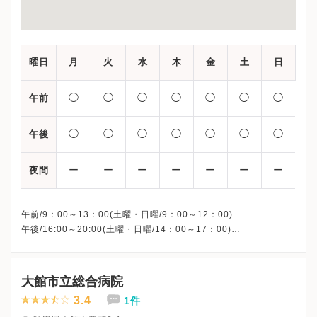
曜日
月
火
水
木
金
土
日
◯
◯
◯
◯
◯
◯
◯
午前
◯
◯
◯
◯
◯
◯
◯
午後
ー
ー
ー
ー
ー
ー
ー
夜間
午前/9：00～13：00(土曜・日曜/9：00～12：00)
午後/16:00～20:00(土曜・日曜/14：00～17：00)
※祝日も診療しています
※お電話受付時間 ①13:00まで ②19:30まで ③12:00まで
大館市立総合病院
3.4
1件