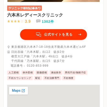
六本木レディースクリニック
3.9
1302件
公式サイトを見る
東京都港区六本木7-18-18住友不動産六本木通ビル6F
日比谷線「六本木駅」出口2 徒歩2分
都営大江戸線「六本木駅」4b出口 徒歩4分
千代田線「乃木坂駅」出口5 徒歩7分
電話番号：
0120-853-999
人工授精
体外受精
顕微授精
凍結保存
男性不妊/無精子症
不妊カウンセリング
駅近
不妊治療専門
不妊検査