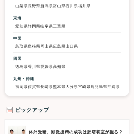
山梨県
長野県
新潟県
富山県
石川県
福井県
東海
愛知県
静岡県
岐阜県
三重県
中国
鳥取県
島根県
岡山県
広島県
山口県
四国
徳島県
香川県
愛媛県
高知県
九州・沖縄
福岡県
佐賀県
長崎県
熊本県
大分県
宮崎県
鹿児島県
沖縄県
ピックアップ
体外受精、顕微授精の成功は胚培養室が握る？