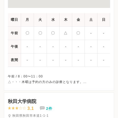
曜日
月
火
水
木
金
土
日
〇
〇
〇
△
〇
-
-
午前
-
-
-
-
-
-
-
午後
-
-
-
-
-
-
-
夜間
午前 / 8：00〜11：00
△・・・木曜は予約の方のみの診療となります。
※受付時間です。
※土曜・日曜・祝日、休診
※詳細はクリニックHPを確認、または直接お問い合わせくださ
秋田大学病院
3.1
2件
秋田県秋田市本道1-1-1