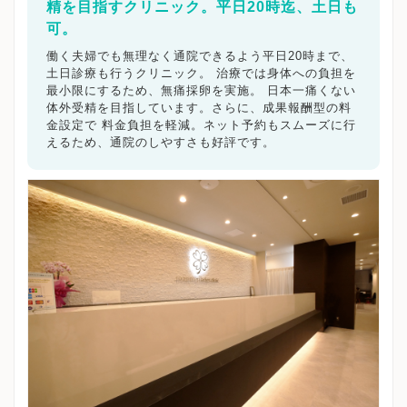
精を目指すクリニック。平日20時迄、土日も
可。
働く夫婦でも無理なく通院できるよう平日20時まで、
土日診療も行うクリニック。 治療では身体への負担を
最小限にするため、無痛採卵を実施。 日本一痛くない
体外受精を目指しています。さらに、成果報酬型の料
金設定で 料金負担を軽減。ネット予約もスムーズに行
えるため、通院のしやすさも好評です。