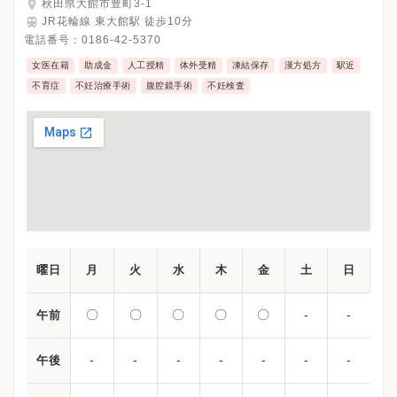
秋田県大館市豊町3-1
JR花輪線 東大館駅 徒歩10分
電話番号：
0186-42-5370
女医在籍
助成金
人工授精
体外受精
凍結保存
漢方処方
駅近
不育症
不妊治療手術
腹腔鏡手術
不妊検査
曜日
月
火
水
木
金
土
日
〇
〇
〇
〇
〇
-
-
午前
-
-
-
-
-
-
-
午後