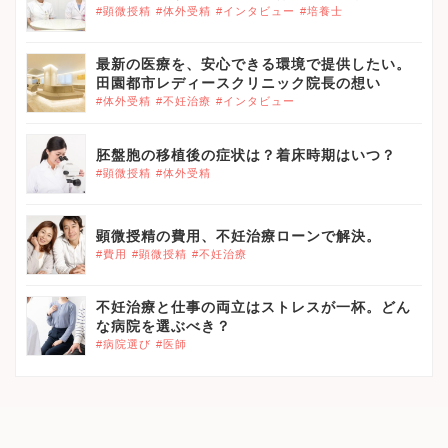
#顕微授精
#体外受精
#インタビュー
#培養士
最新の医療を、安心できる環境で提供したい。
田園都市レディースクリニック院長の想い
#体外受精
#不妊治療
#インタビュー
胚盤胞の移植後の症状は？着床時期はいつ？
#顕微授精
#体外受精
顕微授精の費用、不妊治療ローンで解決。
#費用
#顕微授精
#不妊治療
不妊治療と仕事の両立はストレスが一杯。どん
な病院を選ぶべき？
#病院選び
#医師