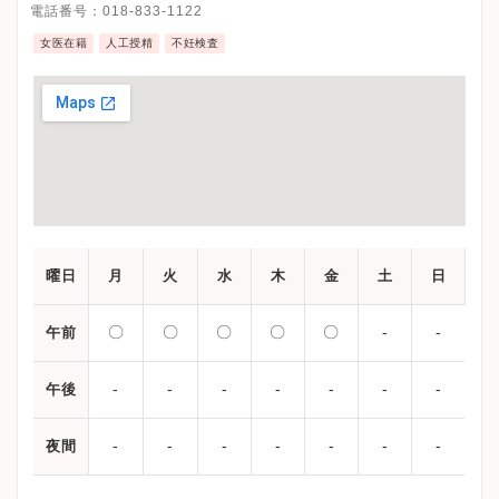
電話番号：
018-833-1122
女医在籍
人工授精
不妊検査
曜日
月
火
水
木
金
土
日
〇
〇
〇
〇
〇
-
-
午前
-
-
-
-
-
-
-
午後
-
-
-
-
-
-
-
夜間