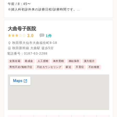
午前 / 8：45〜
※婦人科初診外来の診療日程/診療時間です。
※日曜・祝日、休診
※受診前には必ずクリニックHPを確認、または直接お問い合わせ
大曲母子医院
3.0
1件
秋田県大仙市大曲福住町8-18
秋田新幹線 大曲駅 徒歩5分
電話番号：
0187-63-2288
女医在籍
助成金
人工授精
体外受精
凍結保存
漢方処方
男性不妊/無精子症
不妊カウンセリング
駅近
不育症
不妊検査