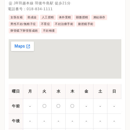
JR羽越本線 羽後牛島駅 徒歩21分
電話番号：
018-834-1111
女医在籍
助成金
人工授精
体外受精
顕微授精
凍結保存
男性不妊/無精子症
不育症
不妊治療手術
腹腔鏡手術
卵管鏡下卵管形成術
不妊検査
曜日
月
火
水
木
金
土
日
-
〇
〇
〇
-
-
-
午前
-
-
-
-
-
-
-
午後