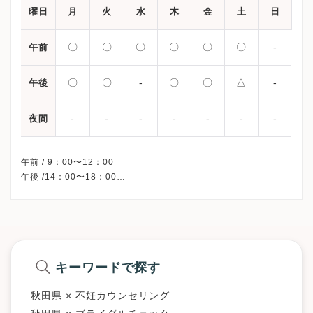
曜日
月
火
水
木
金
土
日
〇
〇
〇
〇
〇
〇
-
午前
〇
〇
-
〇
〇
△
-
午後
-
-
-
-
-
-
-
夜間
午前 / 9：00〜12：00
午後 /14：00〜18：00
△・・・14：00〜15：00
※水曜午後は体外受精関連のみの診療です。
※日曜・祝日、休診
※詳細はクリニックHPを確認、または直接お問い合わせくださ
キーワードで探す
秋田県 × 不妊カウンセリング