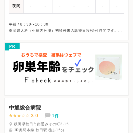
-
-
-
-
-
-
-
夜間
午前 / 8：30〜10：30
※産婦人科（生殖内分泌）初診外来の診療日程/受付時間です。
※土曜・日曜・祝日、休診
※受診前には必ずクリニックHPを確認、または直接お問い合わせ
PR
中通総合病院
3.0
1件
秋田県秋田市南通みその町3-15
JR奥羽本線 秋田駅 徒歩15分