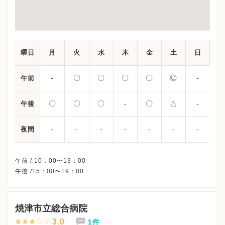
曜日
月
火
水
木
金
土
日
-
〇
〇
〇
〇
◎
-
午前
〇
〇
〇
-
〇
△
-
午後
-
-
-
-
-
-
-
夜間
午前 / 10：00〜13：00
午後 /15：00〜19：00
◎・・・10：00〜12：00
△・・・14：00〜16：00(隔週/初診のみ)
※日曜・祝日、休診
焼津市立総合病院
※完全予約制です。
3.0
1件
※詳細はクリニックHPを確認、または直接お問い合わせくださ