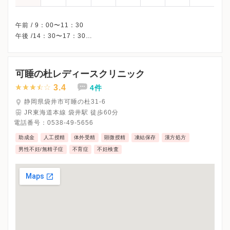
午前 / 9：00〜11：30
午後 /14：30〜17：30
△・・・9：00〜12：00
※水曜・土曜午後・日曜・祝日、休診
※詳細はクリニックHPを確認、または直接お問い合わせくださ
可睡の杜レディースクリニック
3.4
4件
静岡県袋井市可睡の杜31-6
JR東海道本線 袋井駅 徒歩60分
電話番号：
0538-49-5656
助成金
人工授精
体外受精
顕微授精
凍結保存
漢方処方
男性不妊/無精子症
不育症
不妊検査