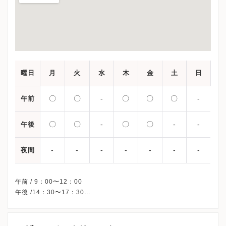
曜日
月
火
水
木
金
土
日
〇
〇
-
〇
〇
〇
-
午前
〇
〇
-
〇
〇
-
-
午後
-
-
-
-
-
-
-
夜間
午前 / 9：00〜12：00
午後 /14：30〜17：30