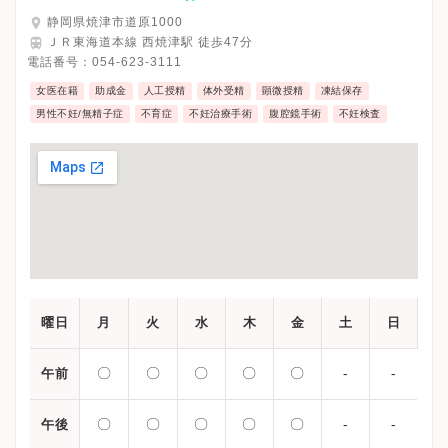
静岡県焼津市道原1000
ＪＲ東海道本線 西焼津駅 徒歩47分
電話番号：
054-623-3111
女医在籍
助成金
人工授精
体外受精
顕微授精
凍結保存
男性不妊/無精子症
不育症
不妊治療手術
腹腔鏡手術
不妊検査
曜日
月
火
水
木
金
土
日
〇
〇
〇
〇
〇
-
-
午前
〇
〇
〇
〇
〇
-
-
午後