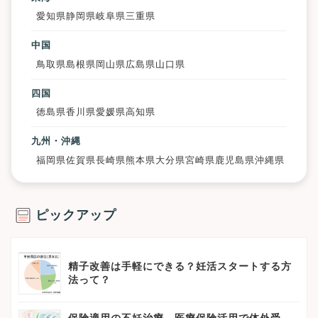
愛知県
静岡県
岐阜県
三重県
中国
鳥取県
島根県
岡山県
広島県
山口県
四国
徳島県
香川県
愛媛県
高知県
九州・沖縄
福岡県
佐賀県
長崎県
熊本県
大分県
宮崎県
鹿児島県
沖縄県
ピックアップ
精子改善は手軽にできる？妊活スタートする方
法って？
保険適用の不妊治療、医療保険活用で体外受