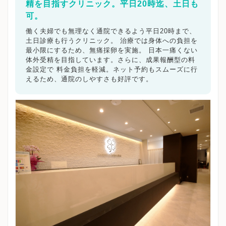
精を目指すクリニック。平日20時迄、土日も
可。
働く夫婦でも無理なく通院できるよう平日20時まで、
土日診療も行うクリニック。 治療では身体への負担を
最小限にするため、無痛採卵を実施。 日本一痛くない
体外受精を目指しています。さらに、成果報酬型の料
金設定で 料金負担を軽減。ネット予約もスムーズに行
えるため、通院のしやすさも好評です。