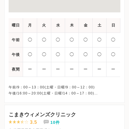
曜日
月
火
水
木
金
土
日
◯
◯
◯
◯
◯
◯
◯
午前
◯
◯
◯
◯
◯
◯
◯
午後
ー
ー
ー
ー
ー
ー
ー
夜間
午前/9：00～13：00(土曜・日曜/9：00～12：00)
午後/16:00～20:00(土曜・日曜/14：00～17：00)
※祝日も診療しています
※お電話受付時間 ①13:00まで ②19:30まで ③12:00まで
こまきウィメンズクリニック
3.5
10件