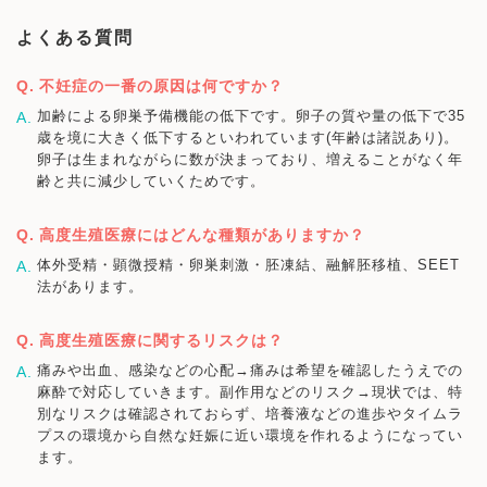
よくある質問
不妊症の一番の原因は何ですか？
加齢による卵巣予備機能の低下です。卵子の質や量の低下で35
歳を境に大きく低下するといわれています(年齢は諸説あり)。
卵子は生まれながらに数が決まっており、増えることがなく年
齢と共に減少していくためです。
高度生殖医療にはどんな種類がありますか？
体外受精・顕微授精・卵巣刺激・胚凍結、融解胚移植、SEET
法があります。
高度生殖医療に関するリスクは？
痛みや出血、感染などの心配→痛みは希望を確認したうえでの
麻酔で対応していきます。副作用などのリスク→現状では、特
別なリスクは確認されておらず、培養液などの進歩やタイムラ
プスの環境から自然な妊娠に近い環境を作れるようになってい
ます。