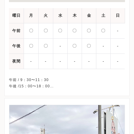
曜日
月
火
水
木
金
土
日
〇
〇
〇
〇
〇
〇
-
午前
〇
〇
-
〇
〇
-
-
午後
-
-
-
-
-
-
-
夜間
午前 / 9：30〜11：30
午後 /15：00〜18：00
※水曜午後・土曜午後・日曜・祝日、休診
※詳細はクリニックHPを確認、または直接お問い合わせくださ