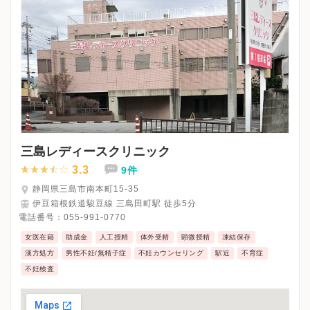
三島レディースクリニック
3.3
9件
静岡県三島市南本町15-35
伊豆箱根鉄道駿豆線 三島田町駅 徒歩5分
電話番号：
055-991-0770
女医在籍
助成金
人工授精
体外受精
顕微授精
凍結保存
漢方処方
男性不妊/無精子症
不妊カウンセリング
駅近
不育症
不妊検査