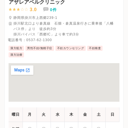
アザレアベルクリニック
3.0
0件
静岡県掛川市上西郷239-1
掛川駅北口より倉真線 石畑・倉真温泉行きに乗車後「八幡
バス停」より 徒歩約3分
掛川バイパス「西郷IC」より車で約3分
電話番号：
0537-62-1300
漢方処方
男性不妊/無精子症
不妊カウンセリング
不妊検査
漢方治療
曜日
月
火
水
木
金
土
日