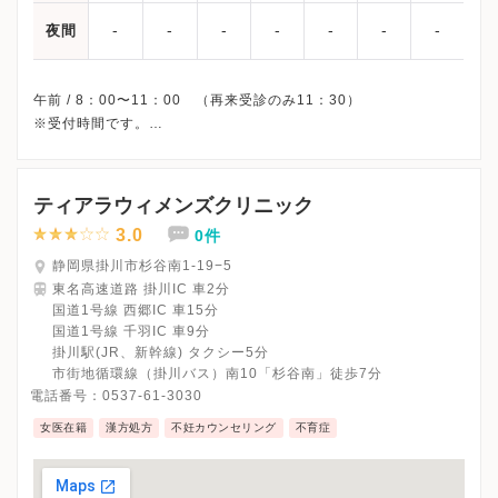
-
-
-
-
-
-
-
夜間
午前 / 8：00〜11：00 （再来受診のみ11：30）
※受付時間です。
※土曜・日曜・祝日、休診
※原則予約制です。
※詳細はクリニックHPを確認、または直接お問い合わせくださ
ティアラウィメンズクリニック
3.0
0件
静岡県掛川市杉谷南1-19−5
東名高速道路 掛川IC 車2分
国道1号線 西郷IC 車15分
国道1号線 千羽IC 車9分
掛川駅(JR、新幹線) タクシー5分
市街地循環線（掛川バス）南10「杉谷南」徒歩7分
電話番号：
0537-61-3030
女医在籍
漢方処方
不妊カウンセリング
不育症