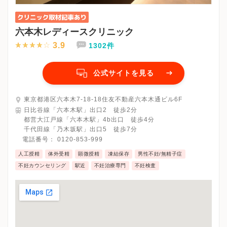
六本木レディースクリニック
3.9
1302件
公式サイトを見る
東京都港区六本木7-18-18住友不動産六本木通ビル6F
日比谷線「六本木駅」出口2 徒歩2分
都営大江戸線「六本木駅」4b出口 徒歩4分
千代田線「乃木坂駅」出口5 徒歩7分
電話番号：
0120-853-999
人工授精
体外受精
顕微授精
凍結保存
男性不妊/無精子症
不妊カウンセリング
駅近
不妊治療専門
不妊検査