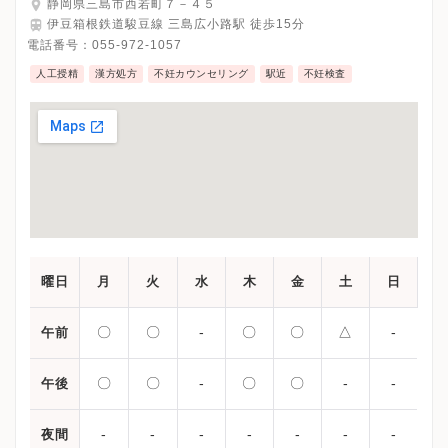
静岡県三島市西若町７－４５
伊豆箱根鉄道駿豆線 三島広小路駅 徒歩15分
電話番号：
055-972-1057
人工授精
漢方処方
不妊カウンセリング
駅近
不妊検査
曜日
月
火
水
木
金
土
日
〇
〇
-
〇
〇
△
-
午前
〇
〇
-
〇
〇
-
-
午後
-
-
-
-
-
-
-
夜間