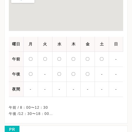
曜日
月
火
水
木
金
土
日
〇
〇
〇
〇
〇
〇
-
午前
〇
-
〇
〇
〇
-
-
午後
-
-
-
-
-
-
-
夜間
午前 / 8：00〜12：30
午後 /12：30〜18：00
※火曜/土曜午後・日曜・祝日、休診
※詳細はクリニックHPを確認、または直接お問い合わせくださ
PR