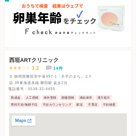
西垣ARTクリニック
3.2
14件
静岡県磐田市中泉497-1「天平のまち」２Ｆ
JR東海道本線 磐田駅 徒歩2分
電話番号：
0538-33-4455
助成金
人工授精
体外受精
顕微授精
凍結保存
漢方処方
男性不妊/無精子症
不妊カウンセリング
駅近
不育症
不妊検査