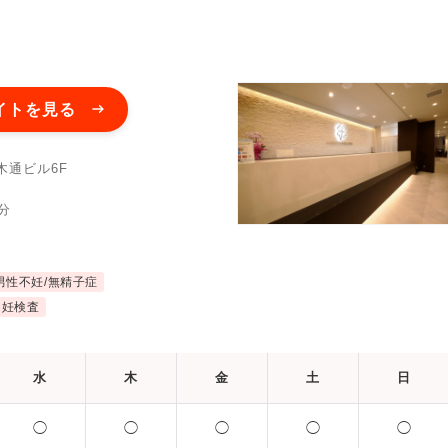
イトを見る
木通ビル6F
分
男性不妊/無精子症
不妊検査
水
木
金
土
日
◯
◯
◯
◯
◯