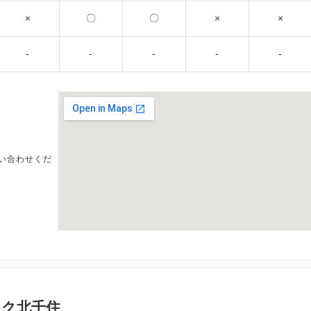
×
〇
〇
×
×
-
-
-
-
-
い合わせくだ
ック北千住