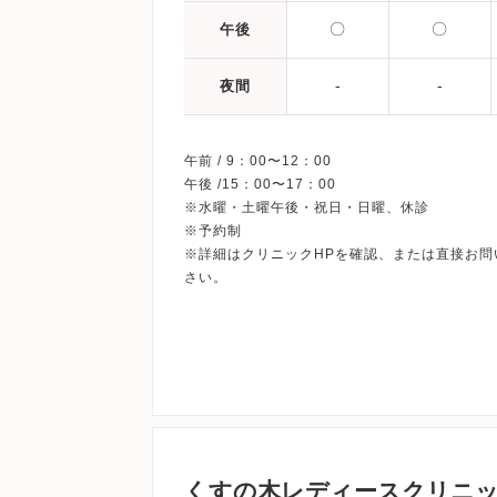
〇
〇
午後
-
-
夜間
午前 / 9：00〜12：00
午後 /15：00〜17：00
※水曜・土曜午後・祝日・日曜、休診
※予約制
※詳細はクリニックHPを確認、または直接お問
くすの木レディースクリニ