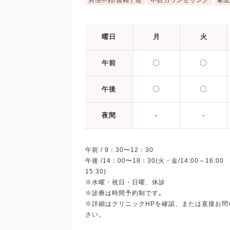
男性不妊/無精子症
不妊カウンセリング
駅
曜日
月
火
〇
〇
午前
〇
〇
午後
-
-
夜間
午前 / 9：30〜12：30
午後 /14：00〜18：30(火・金/14:00～16:00 
15:30)
※水曜・祝日・日曜、休診
※診療は時間予約制です｡
※詳細はクリニックHPを確認、または直接お問