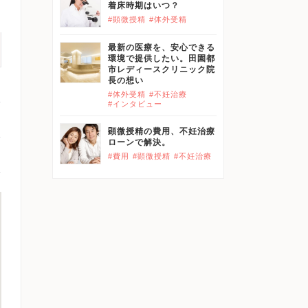
着床時期はいつ？
#顕微授精
#体外受精
最新の医療を、安心できる
環境で提供したい。田園都
市レディースクリニック院
長の想い
#体外受精
#不妊治療
#インタビュー
顕微授精の費用、不妊治療
ローンで解決。
#費用
#顕微授精
#不妊治療