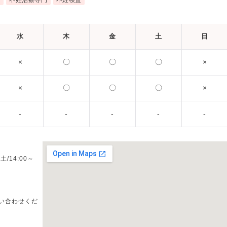
近
不妊治療専門
不妊検査
水
木
金
土
日
×
〇
〇
〇
×
×
〇
〇
〇
×
-
-
-
-
-
土/14:00～
い合わせくだ