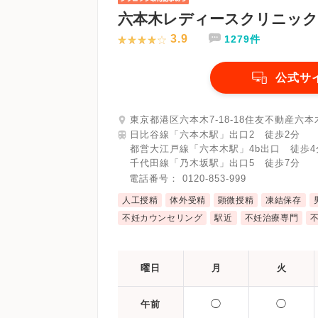
六本木レディースクリニック
3.9
1279件
公式サ
東京都港区六本木7-18-18住友不動産六本
日比谷線「六本木駅」出口2 徒歩2分
都営大江戸線「六本木駅」4b出口 徒歩4
千代田線「乃木坂駅」出口5 徒歩7分
電話番号：
0120-853-999
人工授精
体外受精
顕微授精
凍結保存
不妊カウンセリング
駅近
不妊治療専門
曜日
月
火
◯
◯
午前