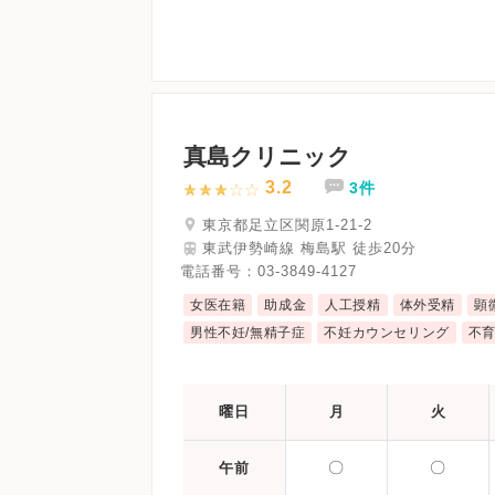
真島クリニック
3.2
3件
東京都足立区関原1-21-2
東武伊勢崎線 梅島駅 徒歩20分
電話番号：
03-3849-4127
女医在籍
助成金
人工授精
体外受精
顕
男性不妊/無精子症
不妊カウンセリング
不
曜日
月
火
〇
〇
午前