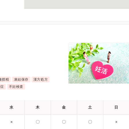
微授精
凍結保存
漢方処方
育症
不妊検査
水
木
金
土
日
×
〇
〇
〇
×