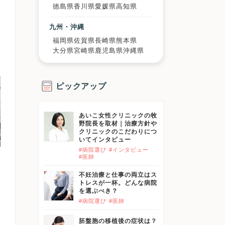
徳島県
香川県
愛媛県
高知県
九州・沖縄
福岡県
佐賀県
長崎県
熊本県
大分県
宮崎県
鹿児島県
沖縄県
ピックアップ
あいこ女性クリニックの牧
野院長を取材｜治療方針や
クリニックのこだわりにつ
いてインタビュー
#病院選び
#インタビュー
#医師
不妊治療と仕事の両立はス
トレスが一杯。どんな病院
を選ぶべき？
#病院選び
#医師
胚盤胞の移植後の症状は？