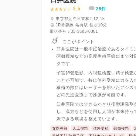
臼井医院
3.5
25件
東京都足立区東和2-12-18
JR常磐線 亀有駅 徒歩10分
電話番号：
03-3605-0381
ここがポイント
臼井医院は一般不妊治療であるタイミ
顕微授精などの高度生殖医療にまで対
クです。
子宮卵管造影、内視鏡検査、精子検査
ことが可能で、特に体外受精に力を入
移植の際にはレーザーを用いたアシス
どの先進医療まで診療が可能です。
臼井医院ではできるかぎり排卵誘発剤
し、漢方などを使用し人間が本来持っ
娠できる環境を整えています。
女医在籍
人工授精
体外受精
顕微授精