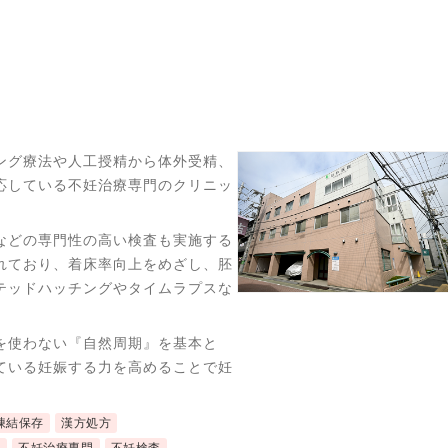
ング療法や人工授精から体外受精、
応している不妊治療専門のクリニッ
などの専門性の高い検査も実施する
れており、着床率向上をめざし、胚
テッドハッチングやタイムラプスな
を使わない『自然周期』を基本と
ている妊娠する力を高めることで妊
凍結保存
漢方処方