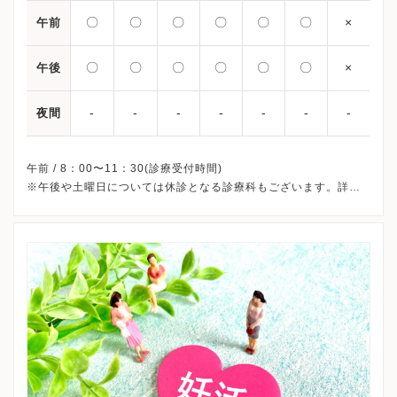
〇
〇
〇
〇
〇
〇
×
午前
〇
〇
〇
〇
〇
〇
×
午後
-
-
-
-
-
-
-
夜間
午前 / 8：00〜11：30(診療受付時間)
※午後や土曜日については休診となる診療科もございます。詳細
につきましては、診療科でお尋ねください。
※日曜・祝日、大学記念日（5/1、10月第2土曜日）、年末年始
（12/29～1/3）、休診