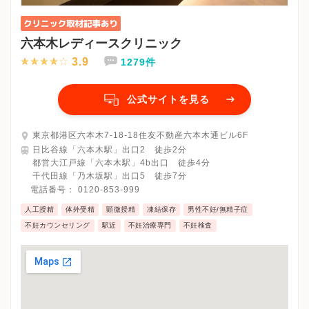
六本木レディースクリニック
3.9
1279件
公式サイトを見る
東京都港区六本木7-18-18住友不動産六本木通ビル6F
日比谷線「六本木駅」出口2 徒歩2分
都営大江戸線「六本木駅」4b出口 徒歩4分
千代田線「乃木坂駅」出口5 徒歩7分
電話番号：
0120-853-999
人工授精
体外受精
顕微授精
凍結保存
男性不妊/無精子症
不妊カウンセリング
駅近
不妊治療専門
不妊検査