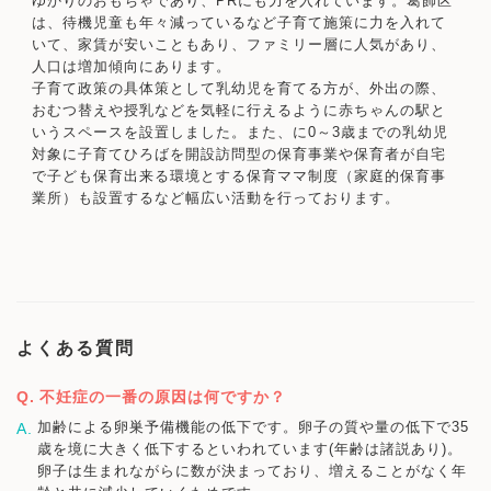
ゆかりのおもちゃであり、PRにも力を入れています。葛飾区
は、待機児童も年々減っているなど子育て施策に力を入れて
いて、家賃が安いこともあり、ファミリー層に人気があり、
人口は増加傾向にあります。
子育て政策の具体策として乳幼児を育てる方が、外出の際、
おむつ替えや授乳などを気軽に行えるように赤ちゃんの駅と
いうスペースを設置しました。また、に0～3歳までの乳幼児
対象に子育てひろばを開設訪問型の保育事業や保育者が自宅
で子ども保育出来る環境とする保育ママ制度（家庭的保育事
業所）も設置するなど幅広い活動を行っております。
よくある質問
不妊症の一番の原因は何ですか？
加齢による卵巣予備機能の低下です。卵子の質や量の低下で35
歳を境に大きく低下するといわれています(年齢は諸説あり)。
卵子は生まれながらに数が決まっており、増えることがなく年