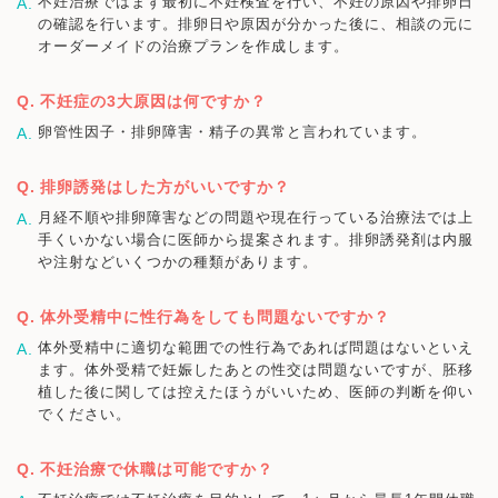
不妊治療ではまず最初に不妊検査を行い、不妊の原因や排卵日
の確認を行います。排卵日や原因が分かった後に、相談の元に
オーダーメイドの治療プランを作成します。
不妊症の3大原因は何ですか？
卵管性因子・排卵障害・精子の異常と言われています。
排卵誘発はした方がいいですか？
月経不順や排卵障害などの問題や現在行っている治療法では上
手くいかない場合に医師から提案されます。排卵誘発剤は内服
や注射などいくつかの種類があります。
体外受精中に性行為をしても問題ないですか？
体外受精中に適切な範囲での性行為であれば問題はないといえ
ます。体外受精で妊娠したあとの性交は問題ないですが、胚移
植した後に関しては控えたほうがいいため、医師の判断を仰い
でください。
不妊治療で休職は可能ですか？