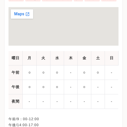
曜日
月
火
水
木
金
土
日
○
○
○
‐
○
○
‐
午前
○
○
○
‐
○
‐
‐
午後
‐
‐
‐
‐
‐
‐
‐
夜間
午前/9：00-12:00