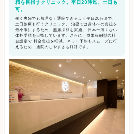
精を目指すクリニック。平日20時迄、土日も
可。
働く夫婦でも無理なく通院できるよう平日20時まで、
土日診療も行うクリニック。 治療では身体への負担を
最小限にするため、無痛採卵を実施。 日本一痛くない
体外受精を目指しています。さらに、成果報酬型の料
金設定で 料金負担を軽減。ネット予約もスムーズに行
えるため、通院のしやすさも好評です。