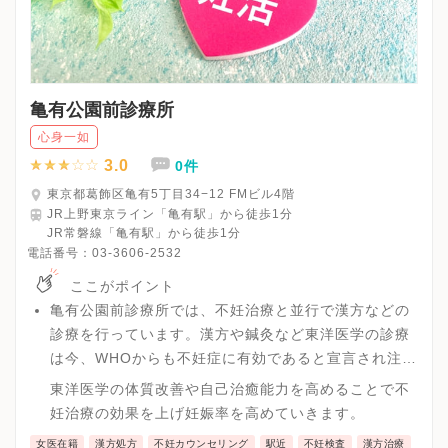
亀有公園前診療所
心身一如
3.0
0件
東京都葛飾区亀有5丁目34−12 FMビル4階
JR上野東京ライン「亀有駅」から徒歩1分
JR常磐線「亀有駅」から徒歩1分
電話番号：
03-3606-2532
ここがポイント
亀有公園前診療所では、不妊治療と並行で漢方などの
診療を行っています。漢方や鍼灸など東洋医学の診療
は今、WHOからも不妊症に有効であると宣言され注目
を集めています。
東洋医学の体質改善や自己治癒能力を高めることで不
妊治療の効果を上げ妊娠率を高めていきます。
女医在籍
漢方処方
不妊カウンセリング
駅近
不妊検査
漢方治療