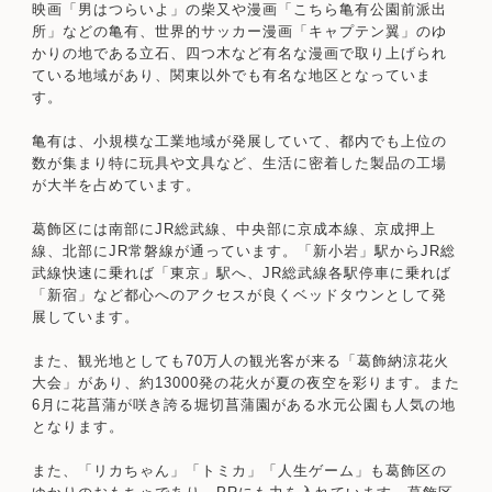
映画「男はつらいよ」の柴又や漫画「こちら亀有公園前派出
所」などの亀有、世界的サッカー漫画「キャプテン翼」のゆ
かりの地である立石、四つ木など有名な漫画で取り上げられ
ている地域があり、関東以外でも有名な地区となっていま
す。
亀有は、小規模な工業地域が発展していて、都内でも上位の
数が集まり特に玩具や文具など、生活に密着した製品の工場
が大半を占めています。
葛飾区には南部にJR総武線、中央部に京成本線、京成押上
線、北部にJR常磐線が通っています。「新小岩」駅からJR総
武線快速に乗れば「東京」駅へ、JR総武線各駅停車に乗れば
「新宿」など都心へのアクセスが良くベッドタウンとして発
展しています。
また、観光地としても70万人の観光客が来る「葛飾納涼花火
大会」があり、約13000発の花火が夏の夜空を彩ります。また
6月に花菖蒲が咲き誇る堀切菖蒲園がある水元公園も人気の地
となります。
また、「リカちゃん」「トミカ」「人生ゲーム」も葛飾区の