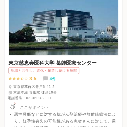
東京慈恵会医科大学 葛飾医療センター
地域と共生し、進化・創造し続ける病院
3.5
4件
東京都葛飾区青戸6-41-2
京成本線 青砥駅 徒歩10分
電話番号：
03-3603-2111
ここがポイント
悪性腫瘍などに対する抗がん剤治療や放射線療法によ
り、妊孕性喪失の可能性がある患者さんに対して、男