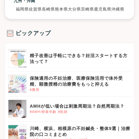
九州・沖縄
福岡県
佐賀県
長崎県
熊本県
大分県
宮崎県
鹿児島県
沖縄県
ピックアップ
精子改善は手軽にできる？妊活スタートする方
法って？
保険適用の不妊治療、医療保険活用で体外受
精、顕微授精の治療費をもっと抑える
#費用
AMHが低い場合は刺激周期法？自然周期法？
#AMH/卵巣年齢
#医師
川崎、横浜、相模原の不妊鍼灸・整体9選｜治療
院の口コミまとめ