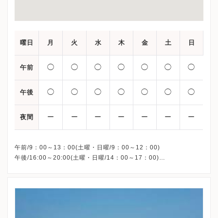
曜日
月
火
水
木
金
土
日
◯
◯
◯
◯
◯
◯
◯
午前
◯
◯
◯
◯
◯
◯
◯
午後
ー
ー
ー
ー
ー
ー
ー
夜間
午前/9：00～13：00(土曜・日曜/9：00～12：00)
午後/16:00～20:00(土曜・日曜/14：00～17：00)
※祝日も診療しています
※お電話受付時間 ①13:00まで ②19:30まで ③12:00まで