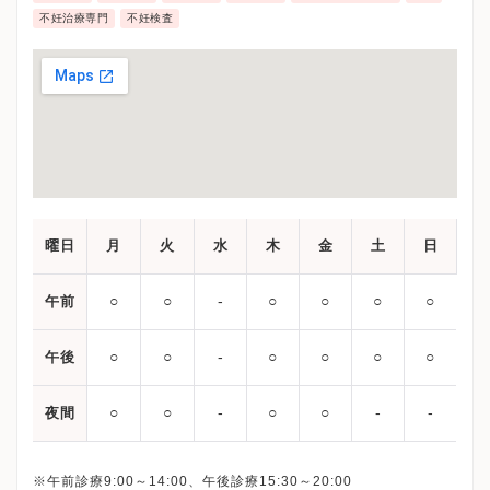
不妊治療専門
不妊検査
曜日
月
火
水
木
金
土
日
○
○
‐
○
○
○
○
午前
○
○
‐
○
○
○
○
午後
○
○
‐
○
○
‐
‐
夜間
※午前診療9:00～14:00、午後診療15:30～20:00