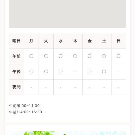
曜日
月
火
水
木
金
土
日
〇
〇
〇
〇
〇
〇
〇
午前
〇
〇
〇
-
〇
〇
-
午後
-
-
-
-
-
-
-
夜間
午前/9:00~11:30
午後/14:00~16:30