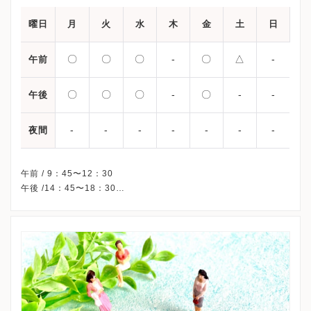
曜日
月
火
水
木
金
土
日
〇
〇
〇
-
〇
△
-
午前
〇
〇
〇
-
〇
-
-
午後
-
-
-
-
-
-
-
夜間
午前 / 9：45〜12：30
午後 /14：45〜18：30
△・・・8：45〜11：30
※木曜・日曜・祝日、休診（ART特別指定外来のみ行います）
※土曜午後は特別予約のみです。
※詳細はクリニックHPを確認、または直接お問い合わせくださ