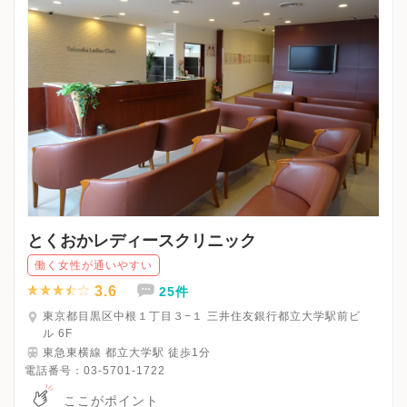
とくおかレディースクリニック
働く女性が通いやすい
3.6
25件
東京都目黒区中根１丁目３−１ 三井住友銀行都立大学駅前ビ
ル 6F
東急東横線 都立大学駅 徒歩1分
電話番号：
03-5701-1722
ここがポイント