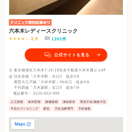
六本木レディースクリニック
3.9
1302件
公式サイトを見る
東京都港区六本木7-18-18住友不動産六本木通ビル6F
日比谷線「六本木駅」出口2 徒歩2分
都営大江戸線「六本木駅」4b出口 徒歩4分
千代田線「乃木坂駅」出口5 徒歩7分
電話番号：
0120-853-999
人工授精
体外受精
顕微授精
凍結保存
男性不妊/無精子症
不妊カウンセリング
駅近
不妊治療専門
不妊検査