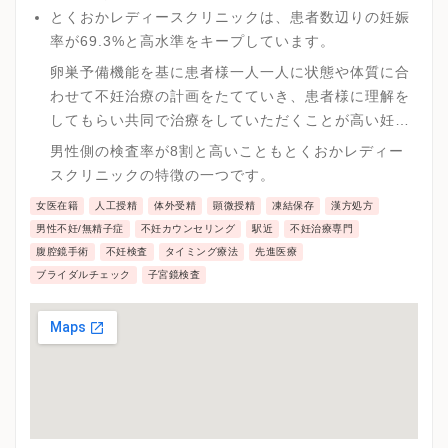
とくおかレディースクリニックは、患者数辺りの妊娠
率が69.3%と高水準をキープしています。
卵巣予備機能を基に患者様一人一人に状態や体質に合
わせて不妊治療の計画をたてていき、患者様に理解を
してもらい共同で治療をしていただくことが高い妊娠
率につながっています。
男性側の検査率が8割と高いこともとくおかレディー
スクリニックの特徴の一つです。
女医在籍
人工授精
体外受精
顕微授精
凍結保存
漢方処方
男性不妊/無精子症
不妊カウンセリング
駅近
不妊治療専門
腹腔鏡手術
不妊検査
タイミング療法
先進医療
ブライダルチェック
子宮鏡検査