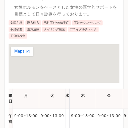
女性ホルモンをベースとした女性の医学的サポートを
目標として日々診療を行っております。
女医在籍
漢方処方
男性不妊/無精子症
不妊カウンセリング
不妊検査
漢方治療
タイミング療法
ブライダルチェック
子宮鏡検査
曜
月
火
水
木
金
日
9:00~13:00
9:00~13:00
9:00~13:00
9:00~13:00
9
午
前