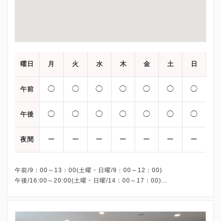
曜日
月
火
水
木
金
土
日
◯
◯
◯
◯
◯
◯
◯
午前
◯
◯
◯
◯
◯
◯
◯
午後
ー
ー
ー
ー
ー
ー
ー
夜間
午前/9：00～13：00(土曜・日曜/9：00～12：00)
午後/16:00～20:00(土曜・日曜/14：00～17：00)
※祝日も診療しています
※お電話受付時間 ①13:00まで ②19:30まで ③12:00まで