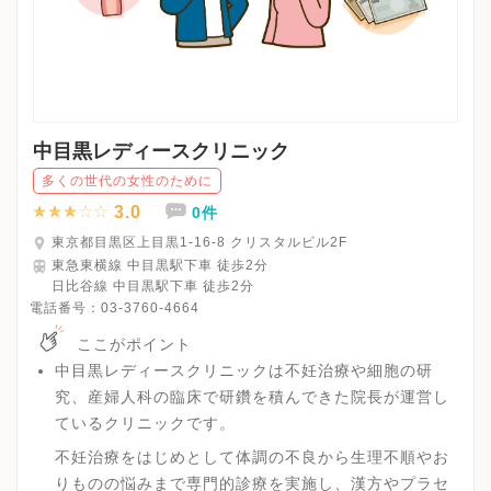
中目黒レディースクリニック
多くの世代の女性のために
3.0
0件
東京都目黒区上目黒1-16-8 クリスタルビル2F
東急東横線 中目黒駅下車 徒歩2分
日比谷線 中目黒駅下車 徒歩2分
電話番号：
03-3760-4664
ここがポイント
中目黒レディースクリニックは不妊治療や細胞の研
究、産婦人科の臨床で研鑽を積んできた院長が運営し
ているクリニックです。
不妊治療をはじめとして体調の不良から生理不順やお
りものの悩みまで専門的診療を実施し、漢方やプラセ