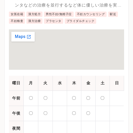
ンタなどの治療を並行するなど体に優しい治療を実施
しています。
女医在籍
漢方処方
男性不妊/無精子症
不妊カウンセリング
駅近
不妊検査
漢方治療
プラセンタ
ブライダルチェック
曜日
月
火
水
木
金
土
日
〇
〇
〇
〇
〇
午前
〇
〇
〇
〇
午後
夜間