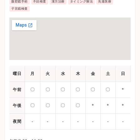
腹腔鏡手術
不妊検査
漢方治療
タイミング療法
先進医療
子宮鏡検査
曜日
月
火
水
木
金
土
日
〇
〇
〇
〇
〇
〇
＊
午前
〇
〇
〇
〇
＊
＊
＊
午後
-
-
-
-
-
-
-
夜間