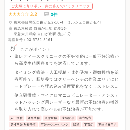
ご夫婦に寄り添い、共に歩んでいくクリニック
3.2
3件
東京都目黒区自由が丘2-10-4 ミルシェ自由が丘4F
東急東横線 自由が丘駅 徒歩1分
東急大井町線 自由が丘駅 徒歩1分
電話番号：
03-5731-8161
ここがポイント
峯レディースクリニックの不妊治療は一般不妊治療か
ら高度生殖医療までを対応しています。
タイミング療法・人工授精・体外受精・顕微授精を治
療可能で、胚培養ではクリーベンチの作業エリアにヒ
ートプレートを埋め込み温度変化をなくしストレスが
起こらないような工夫がされています。
倒立顕微鏡・マイクロマニュピュレーター・アシステ
ッドハッチング用レーザーなど最新の不妊治療の機器
を取り入れて高レベルの不妊治療が可能です。
人工授精
体外受精
顕微授精
凍結保存
漢方処方
男性不妊/無精子症
不妊カウンセリング
駅近
不育症
不妊治療手術