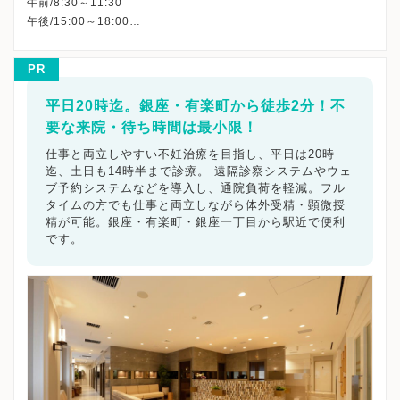
午前/8:30～11:30
午後/15:00～18:00
＊：院から指定した方の処置のみ
※当院は不妊・不育治療のクリニックですので、お子様同伴での
PR
ご来院はご遠慮願っております。
※詳細はクリニックHPを確認、または直接お問い合わせくださ
平日20時迄。銀座・有楽町から徒歩2分！不
要な来院・待ち時間は最小限！
仕事と両立しやすい不妊治療を目指し、平日は20時
迄、土日も14時半まで診療。 遠隔診察システムやウェ
ブ予約システムなどを導入し、通院負荷を軽減。フル
タイムの方でも仕事と両立しながら体外受精・顕微授
精が可能。銀座・有楽町・銀座一丁目から駅近で便利
です。