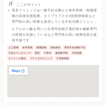
ここがポイント
育良クリニックは一般不妊治療から体外受精・顕微授
精の高度生殖医療、タイプラプスや2段階肺移植など
専門性の高い医療を提供している不妊治療クリニック
です。
ヒアルロン酸を用いた生理学的精子選択術や麻酔専門
の医師が在籍しているなど専門性の高い医療技術を提
供可能です。
人工授精
体外受精
顕微授精
凍結保存
男性不妊/無精子症
不妊カウンセリング
駅近
不育症
腹腔鏡手術
不妊検査
タイミング療法
ブライダルチェック
子宮鏡検査