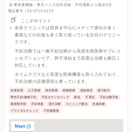
東急東横線・東京メトロ日比谷線 中目黒駅より徒歩2分
電話番号：
03-3713-4173
ここがポイント
奈良クリニックは院長を中心にメディア露出が多く、
書籍などの出版も多く取り扱っている注目のクリニッ
クです。
不妊治療では一般不妊治療から高度生殖医療やプレコ
ンセプションケア、卵子凍結まで高度な治療も幅広く
対応しています。
タイムラプスなど高度な医療機器も取り入れており、
不妊治療の設備環境も整っています。
女医在籍
人工授精
体外受精
顕微授精
凍結保存
漢方処方
男性不妊/無精子症
不妊カウンセリング
駅近
不育症
不妊治療手術
腹腔鏡手術
不妊検査
漢方治療
タイミング療法
先進医療
ブライダルチェック
子宮鏡検査