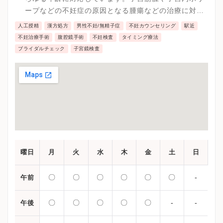
ープなどの不妊症の原因となる腫瘍などの治療に対し
ては国内でもトップレベルとなっています。
人工授精
漢方処方
男性不妊/無精子症
不妊カウンセリング
駅近
不妊治療手術
腹腔鏡手術
不妊検査
タイミング療法
ブライダルチェック
子宮鏡検査
曜日
月
火
水
木
金
土
日
〇
〇
〇
〇
〇
〇
-
午前
〇
〇
〇
〇
〇
-
-
午後