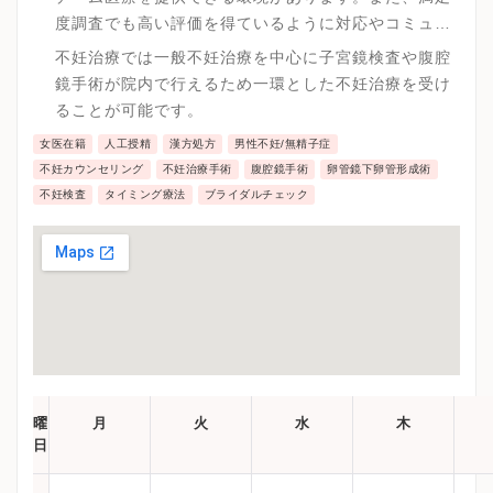
度調査でも高い評価を得ているように対応やコミュニ
ケーションが丁寧で好印象を持てる病院です。
不妊治療では一般不妊治療を中心に子宮鏡検査や腹腔
鏡手術が院内で行えるため一環とした不妊治療を受け
ることが可能です。
女医在籍
人工授精
漢方処方
男性不妊/無精子症
不妊カウンセリング
不妊治療手術
腹腔鏡手術
卵管鏡下卵管形成術
不妊検査
タイミング療法
ブライダルチェック
曜
月
火
水
木
日