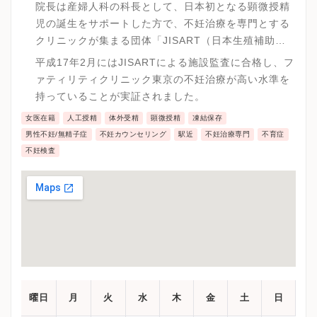
を有しています。培養力はそのまま体外受精や顕微授
院長は産婦人科の科長として、日本初となる顕微授精
精の妊娠率に直結します。
児の誕生をサポートした方で、不妊治療を専門とする
クリニックが集まる団体「JISART（日本生殖補助医
療標準化機関）」の審査委員長を５年ほど歴任されて
平成17年2月にはJISARTによる施設監査に合格し、フ
います。
ァティリティクリニック東京の不妊治療が高い水準を
持っていることが実証されました。
女医在籍
人工授精
体外受精
顕微授精
凍結保存
男性不妊/無精子症
不妊カウンセリング
駅近
不妊治療専門
不育症
不妊検査
曜日
月
火
水
木
金
土
日