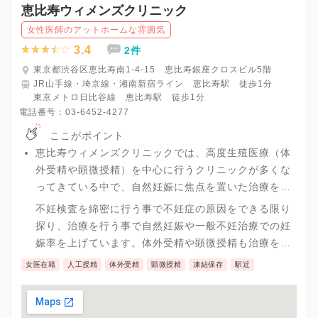
恵比寿ウィメンズクリニック
女性医師のアットホームな雰囲気
3.4
2件
東京都渋谷区恵比寿南1-4-15 恵比寿銀座クロスビル5階
JR山手線・埼京線・湘南新宿ライン 恵比寿駅 徒歩1分
東京メトロ日比谷線 恵比寿駅 徒歩1分
電話番号：
03-6452-4277
ここがポイント
恵比寿ウィメンズクリニックでは、高度生殖医療（体
外受精や顕微授精）を中心に行うクリニックが多くな
ってきている中で、自然妊娠に焦点を置いた治療を行
っています。
不妊検査を綿密に行う事で不妊症の原因をできる限り
探り、治療を行う事で自然妊娠や一般不妊治療での妊
娠率を上げています。体外受精や顕微授精も治療を行
っています。
女医在籍
人工授精
体外受精
顕微授精
凍結保存
駅近