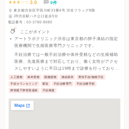
3.0
0件
東京都渋谷区宇田川町33番6号 渋谷フラッグ8階
JR渋谷駅ハチ公口徒歩5分
電話番号：
03-3780-8080
ここがポイント
アートラボクリニック渋谷は東京都の卵子凍結の指定
医療機関で生殖医療専門クリニックです。
不妊治療では一般不妊治療や体外受精などの生殖補助
医療、先進医療まで対応しており、働く女性がアクセ
スしやすいように平日は19時まで診療を行っており、
土日も対応しています。また、オンライン診療も併用
人工授精
体外受精
顕微授精
凍結保存
男性不妊/無精子症
して通う時間を短縮し、空き時間で診察を受けれる環
不妊カウンセリング
駅近
不妊治療専門
不妊治療手術
境があります。
卵管鏡下卵管形成術
不妊検査