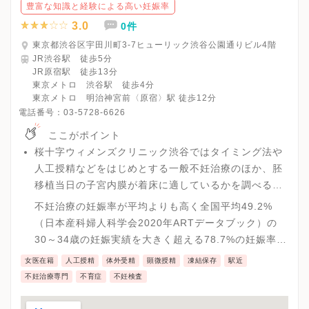
豊富な知識と経験による高い妊娠率
3.0
0件
東京都渋谷区宇田川町3-7ヒューリック渋谷公園通りビル4階
JR渋谷駅 徒歩5分
JR原宿駅 徒歩13分
東京メトロ 渋谷駅 徒歩4分
東京メトロ 明治神宮前〈原宿〉駅 徒歩12分
電話番号：
03-5728-6626
ここがポイント
桜十字ウィメンズクリニック渋谷ではタイミング法や
人工授精などをはじめとする一般不妊治療のほか、胚
移植当日の子宮内膜が着床に適しているかを調べる先
進医療の検査（ERA)や、不育症などの検査など、多岐
不妊治療の妊娠率が平均よりも高く全国平均49.2%
にわたる検査・治療を行っています。
（日本産科婦人科学会2020年ARTデータブック）の
30～34歳の妊娠実績を大きく超える78.7%の妊娠率実
績を出しています。
女医在籍
人工授精
体外受精
顕微授精
凍結保存
駅近
不妊治療専門
不育症
不妊検査