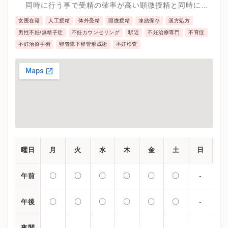
です。
同時に行う事で受精の確率が高い顕微授精と同時に発
育や胚盤胞到達率、良好胚獲得率などが高い体外受精
女医在籍
人工授精
体外受精
顕微授精
凍結保存
漢方処方
の両方を検討が可能です。
男性不妊/無精子症
不妊カウンセリング
駅近
不妊治療専門
不育症
不妊治療手術
卵管鏡下卵管形成術
不妊検査
曜日
月
火
水
木
金
土
日
〇
〇
〇
〇
〇
〇
-
午前
〇
〇
〇
〇
〇
〇
-
午後
-
-
-
-
-
-
-
夜間