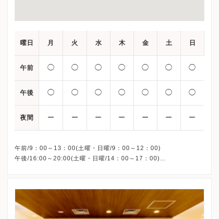
曜日
月
火
水
木
金
土
日
◯
◯
◯
◯
◯
◯
◯
午前
◯
◯
◯
◯
◯
◯
◯
午後
ー
ー
ー
ー
ー
ー
ー
夜間
午前/9：00～13：00(土曜・日曜/9：00～12：00)
午後/16:00～20:00(土曜・日曜/14：00～17：00)
※祝日も診療しています
※お電話受付時間 ①13:00まで ②19:30まで ③12:00まで