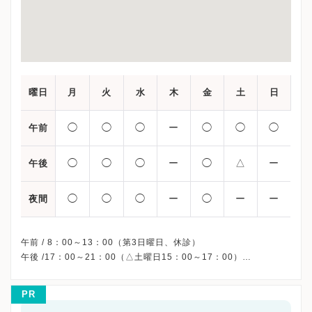
曜日
月
火
水
木
金
土
日
◯
◯
◯
ー
◯
◯
◯
午前
◯
◯
◯
ー
◯
△
ー
午後
◯
◯
◯
ー
◯
ー
ー
夜間
午前 / 8：00～13：00（第3日曜日、休診）
午後 /17：00～21：00（△土曜日15：00～17：00）
PR