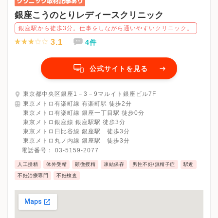
銀座こうのとりレディースクリニック
銀座駅から徒歩3分。仕事をしながら通いやすいクリニック。
3.1
4件
公式サイトを見る
東京都中央区銀座1－3－9マルイト銀座ビル7F
東京メトロ有楽町線 有楽町駅 徒歩2分
東京メトロ有楽町線 銀座一丁目駅 徒歩0分
東京メトロ銀座線 銀座駅駅 徒歩3分
東京メトロ日比谷線 銀座駅 徒歩3分
東京メトロ丸ノ内線 銀座駅 徒歩3分
電話番号：
03-5159-2077
人工授精
体外受精
顕微授精
凍結保存
男性不妊/無精子症
駅近
不妊治療専門
不妊検査