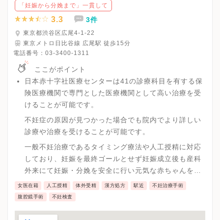
「妊娠から分娩まで」一貫して
3.3
3件
東京都渋谷区広尾4-1-22
東京メトロ日比谷線 広尾駅 徒歩15分
電話番号：
03-3400-1311
ここがポイント
日本赤十字社医療センターは41の診療科目を有する保
険医療機関で専門とした医療機関として高い治療を受
けることが可能です。
不妊症の原因が見つかった場合でも院内でより詳しい
診療や治療を受けることが可能です。
一般不妊治療であるタイミング療法や人工授精に対応
しており、妊娠を最終ゴールとせず妊娠成立後も産科
外来にて妊娠・分娩を安全に行い元気な赤ちゃんを産
むまで一貫として診療を行う事が可能です。
女医在籍
人工授精
体外受精
漢方処方
駅近
不妊治療手術
腹腔鏡手術
不妊検査