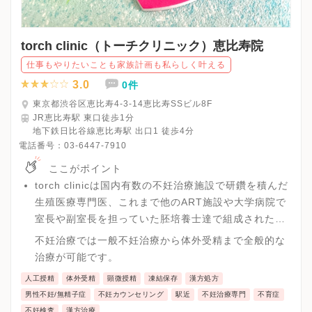
torch clinic（トーチクリニック）恵比寿院
仕事もやりたいことも家族計画も私らしく叶える
3.0
0件
東京都渋谷区恵比寿4-3-14恵比寿SSビル8F
JR恵比寿駅 東口徒歩1分
地下鉄日比谷線恵比寿駅 出口1 徒歩4分
電話番号：
03-6447-7910
ここがポイント
torch clinicは国内有数の不妊治療施設で研鑽を積んだ
生殖医療専門医、これまで他のART施設や大学病院で
室長や副室長を担っていた胚培養士達で組成されたハ
イレベルな不妊治療の専門クリニックです。
不妊治療では一般不妊治療から体外受精まで全般的な
治療が可能です。
人工授精
体外受精
顕微授精
凍結保存
漢方処方
男性不妊/無精子症
不妊カウンセリング
駅近
不妊治療専門
不育症
不妊検査
漢方治療