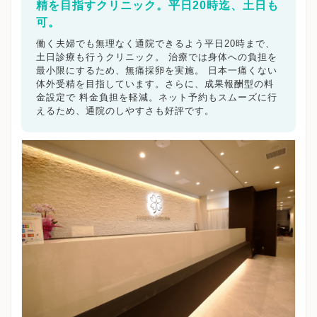
精を目指すクリニック。平日20時迄、土日も
可。
働く夫婦でも無理なく通院できるよう平日20時まで、
土日診療も行うクリニック。 治療では身体への負担を
最小限にするため、無痛採卵を実施。 日本一痛くない
体外受精を目指しています。さらに、成果報酬型の料
金設定で 料金負担を軽減。ネット予約もスムーズに行
えるため、通院のしやすさも好評です。