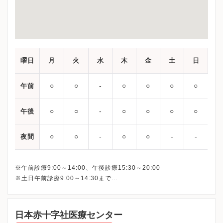
曜日
月
火
水
木
金
土
日
○
○
‐
○
○
○
○
午前
○
○
‐
○
○
○
○
午後
○
○
‐
○
○
‐
‐
夜間
※午前診療9:00～14:00、午後診療15:30～20:00
※土日午前診療9:00～14:30まで
最終受付は下記となります。
平日午前： 13:30
平日午後：19:30
日本赤十字社医療センター
土日： 14:00