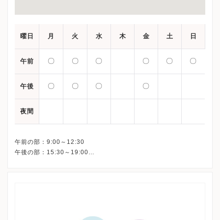
曜日
月
火
水
木
金
土
日
〇
〇
〇
〇
〇
〇
午前
〇
〇
〇
〇
午後
夜間
午前の部：9:00～12:30
午後の部：15:30～19:00