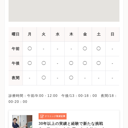
曜日
月
火
水
木
金
土
日
◯
-
-
-
◯
◯
-
午前
◯
◯
-
◯
◯
◯
-
午後
-
◯
-
◯
-
-
-
夜間
診療時間：午前/9:00 - 12:00 午後/13：00-18：00 夜間/18：
クリニック取材記事
30年以上の実績と経験で新たな挑戦