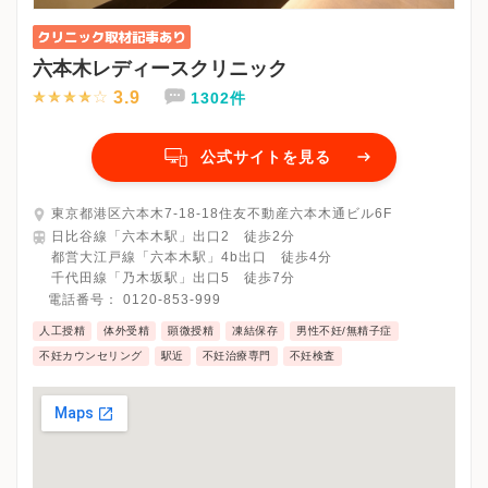
六本木レディースクリニック
3.9
1302件
公式サイトを見る
東京都港区六本木7-18-18住友不動産六本木通ビル6F
日比谷線「六本木駅」出口2 徒歩2分
都営大江戸線「六本木駅」4b出口 徒歩4分
千代田線「乃木坂駅」出口5 徒歩7分
電話番号：
0120-853-999
人工授精
体外受精
顕微授精
凍結保存
男性不妊/無精子症
不妊カウンセリング
駅近
不妊治療専門
不妊検査