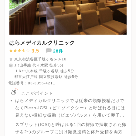
はらメディカルクリニック
3.5
28件
東京都渋谷区千駄ヶ谷5-8-10
JR山手線 代々木駅 徒歩5分
ＪＲ中央本線 千駄ヶ谷駅 徒歩5分
都営大江戸線 国立競技場駅 徒歩5分
電話番号：
03-3356-4211
ここがポイント
はらメディカルクリニックでは従来の顕微授精だけで
なくPiezo-ICSI（ピエゾイクシー）と呼ばれる目には
見えない微細な振動（ピエゾパルス）を用いて卵子の
形を変形させることなく行う顕微授精が可能で顕微授
スプリット(ICSI)と呼ばれる1回の採卵で採取された卵
精の課題であった卵子の負担を少なくすることが可能
子を2つのグループに別け顕微授精と体外受精を両方