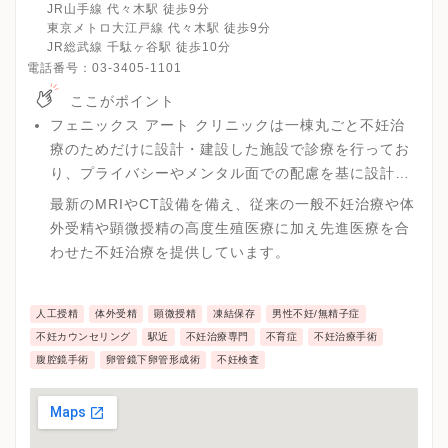
JR山手線 代々木駅 徒歩9分
東京メトロ大江戸線 代々木駅 徒歩9分
JR総武線 千駄ヶ谷駅 徒歩10分
電話番号：
03-3405-1101
ここがポイント
フェニックス アート クリニックは一棟丸ごと不妊治
療のためだけに設計・建設した施設で診療を行ってお
り、プライバシーやメンタル面での配慮を基に設計さ
れています。
最新のMRIやCT設備を備え、従来の一般不妊治療や体
外受精や顕微授精の高度生殖医療に加え先進医療を合
わせた不妊治療を提供しています。
人工授精
体外受精
顕微授精
凍結保存
男性不妊/無精子症
不妊カウンセリング
駅近
不妊治療専門
不育症
不妊治療手術
腹腔鏡手術
卵管鏡下卵管形成術
不妊検査