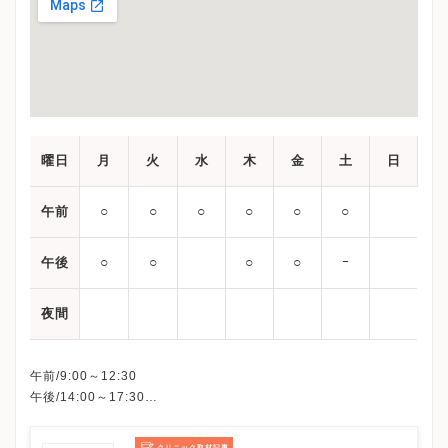
曜日
月
火
水
木
金
土
日
○
○
○
○
○
○
午前
○
○
○
○
ｰ
午後
夜間
午前/9:00～12:30
午後/14:00～17:30
※初診受付は午前11:30まで、午後16:30までとなります。
※水・土 午後、日・祝日、休診
クリニック取材記事