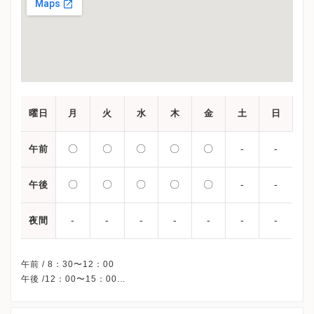
曜日
月
火
水
木
金
土
日
〇
〇
〇
〇
〇
-
-
午前
〇
〇
〇
〇
〇
-
-
午後
-
-
-
-
-
-
-
夜間
午前 / 8：30〜12：00
午後 /12：00〜15：00
※再診7:50(再来機開始)～15:00
土曜、日曜、祝日、年末年始（12月29日～1月3日）、日本赤十字