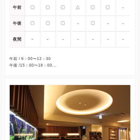
〇
〇
〇
△
〇
〇
-
午前
〇
〇
〇
-
〇
-
-
午後
-
-
-
-
-
-
-
夜間
午前 / 9：00〜12：30
午後 /15：00〜18：00
△・・・木曜・祝日の午前は採卵と胚移植、来院指示のある方の
みの診療となります。
※木曜祝日午後・日曜、休診
※詳細はクリニックHPを確認、または直接お問い合わせくださ