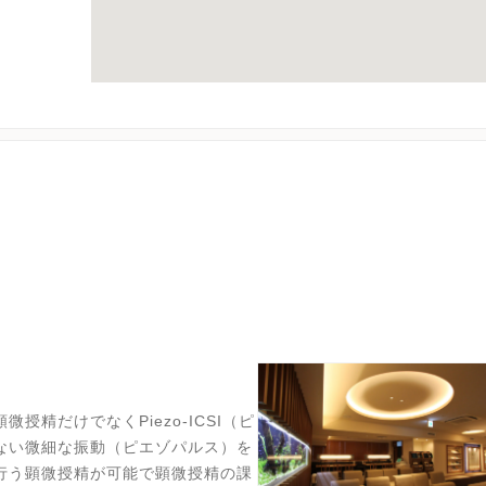
精だけでなくPiezo-ICSI（ピ
ない微細な振動（ピエゾパルス）を
行う顕微授精が可能で顕微授精の課