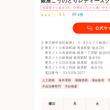
銀座こうのとりレディース
銀座駅から徒歩3分。仕事をしながら通いやす
3.1
4件
公式サ
東京都中央区銀座1－3－9マルイト銀座ビ
東京メトロ有楽町線 有楽町駅 徒歩2分
東京メトロ有楽町線 銀座一丁目駅 徒歩0
東京メトロ銀座線 銀座駅駅 徒歩3分
東京メトロ日比谷線 銀座駅 徒歩3分
東京メトロ丸ノ内線 銀座駅 徒歩3分
電話番号：
03-5159-2077
人工授精
体外受精
顕微授精
凍結保存
不妊治療専門
不妊検査
曜日
月
火