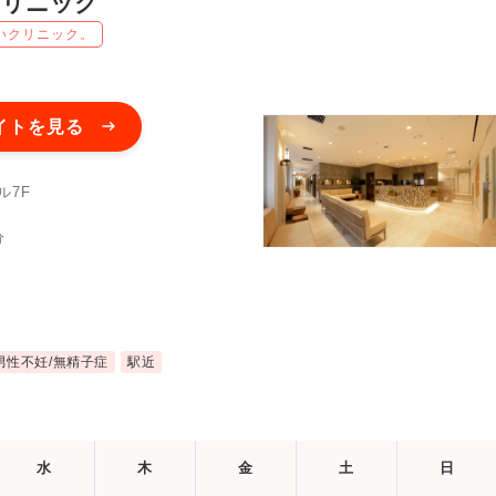
クリニック
いクリニック。
イトを見る
ル7F
分
男性不妊/無精子症
駅近
水
木
金
土
日