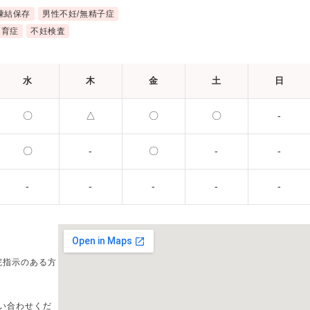
凍結保存
男性不妊/無精子症
不育症
不妊検査
水
木
金
土
日
〇
△
〇
〇
-
〇
-
〇
-
-
-
-
-
-
-
院指示のある方
い合わせくだ