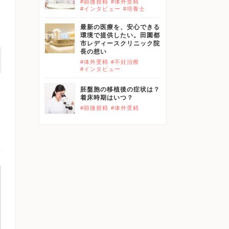
#顕微授精
#体外受精
#インタビュー
#培養士
最新の医療を、安心できる
環境で提供したい。田園都
市レディースクリニック院
長の想い
#体外受精
#不妊治療
#インタビュー
胚盤胞の移植後の症状は？
着床時期はいつ？
#顕微授精
#体外受精