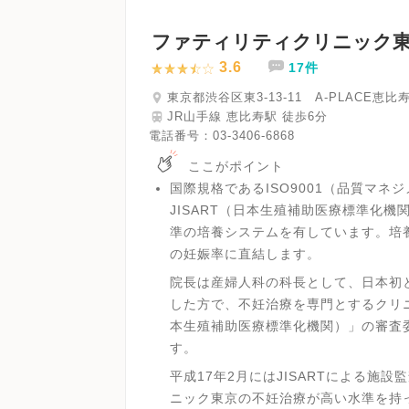
ファティリティクリニック
3.6
17件
東京都渋谷区東3-13-11 A-PLACE恵比
JR山手線 恵比寿駅 徒歩6分
電話番号：
03-3406-6868
ここがポイント
国際規格であるISO9001（品質マネ
JISART（日本生殖補助医療標準化
準の培養システムを有しています。培
の妊娠率に直結します。
院長は産婦人科の科長として、日本初
した方で、不妊治療を専門とするクリニ
本生殖補助医療標準化機関）」の審査
す。
平成17年2月にはJISARTによる施
ニック東京の不妊治療が高い水準を持