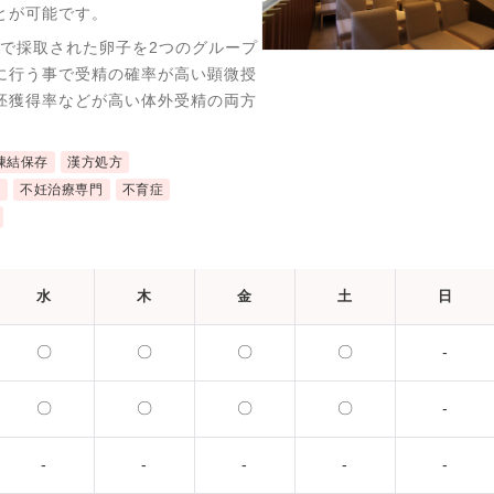
とが可能です。
採卵で採取された卵子を2つのグループ
に行う事で受精の確率が高い顕微授
胚獲得率などが高い体外受精の両方
凍結保存
漢方処方
近
不妊治療専門
不育症
水
木
金
土
日
〇
〇
〇
〇
-
〇
〇
〇
〇
-
-
-
-
-
-