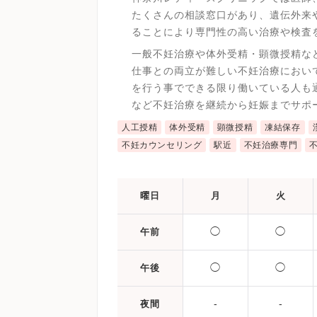
たくさんの相談窓口があり、遺伝外来
ることにより専門性の高い治療や検査
一般不妊治療や体外受精・顕微授精な
仕事との両立が難しい不妊治療におい
を行う事でできる限り働いている人も
など不妊治療を継続から妊娠までサポ
人工授精
体外受精
顕微授精
凍結保存
不妊カウンセリング
駅近
不妊治療専門
曜日
月
火
◯
◯
午前
◯
◯
午後
-
-
夜間