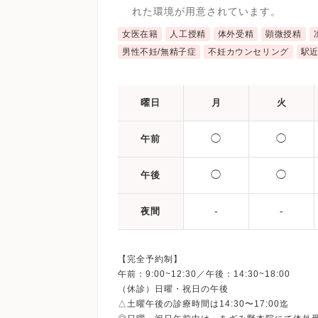
れた環境が用意されています。
女医在籍
人工授精
体外受精
顕微授精
男性不妊/無精子症
不妊カウンセリング
駅
曜日
月
火
◯
◯
午前
◯
◯
午後
-
-
夜間
【完全予約制】
午前：9:00~12:30／午後：14:30~18:00
（休診）日曜・祝日の午後
△土曜午後の診療時間は14:30〜17:00迄