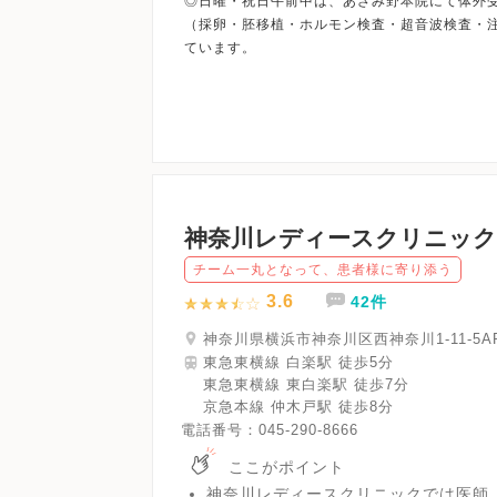
◎日曜・祝日午前中は、あざみ野本院にて体外
（採卵・胚移植・ホルモン検査・超音波検査・
神奈川レディースクリニック
チーム一丸となって、患者様に寄り添う
3.6
42件
神奈川県横浜市神奈川区西神奈川1-11-5AR
東急東横線 白楽駅 徒歩5分
東急東横線 東白楽駅 徒歩7分
京急本線 仲木戸駅 徒歩8分
電話番号：
045-290-8666
ここがポイント
神奈川レディースクリニックでは医師