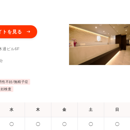
イトを見る
木通ビル6F
分
男性不妊/無精子症
不妊検査
水
木
金
土
日
◯
◯
◯
◯
◯