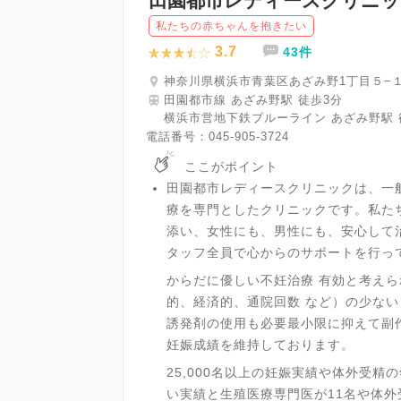
田園都市レディースクリニッ
私たちの赤ちゃんを抱きたい
3.7
43件
神奈川県横浜市青葉区あざみ野1丁目５−
田園都市線 あざみ野駅 徒歩3分
横浜市営地下鉄ブルーライン あざみ野駅 
電話番号：
045-905-3724
ここがポイント
田園都市レディースクリニックは、一
療を専門としたクリニックです。私た
添い、女性にも、男性にも、安心して
タッフ全員で心からのサポートを行っ
からだに優しい不妊治療 有効と考え
的、経済的、通院回数 など）の少な
誘発剤の使用も必要最小限に抑えて副
妊娠成績を維持しております。
25,000名以上の妊娠実績や体外受精の
い実績と生殖医療専門医が11名や体