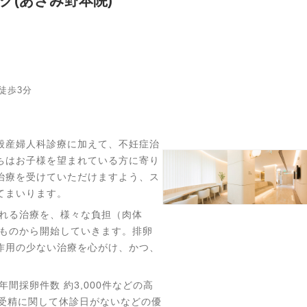
ク(あざみ野本院)
１
徒歩3分
般産婦人科診療に加えて、不妊症治
ちはお子様を望まれている方に寄り
治療を受けていただけますよう、ス
てまいります。
られる治療を、様々な負担（肉体
いものから開始していきます。排卵
作用の少ない治療を心がけ、かつ、
年間採卵件数 約3,000件などの高
外受精に関して休診日がないなどの優