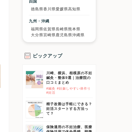
四国
徳島県
香川県
愛媛県
高知県
九州・沖縄
福岡県
佐賀県
長崎県
熊本県
大分県
宮崎県
鹿児島県
沖縄県
ピックアップ
川崎、横浜、相模原の不妊
鍼灸・整体9選｜治療院の
口コミまとめ
#鍼灸
#妊娠しやすい体作り
#妊活
精子改善は手軽にできる？
妊活スタートする方法っ
て？
保険適用の不妊治療、医療
保険活用で体外受精、顕微