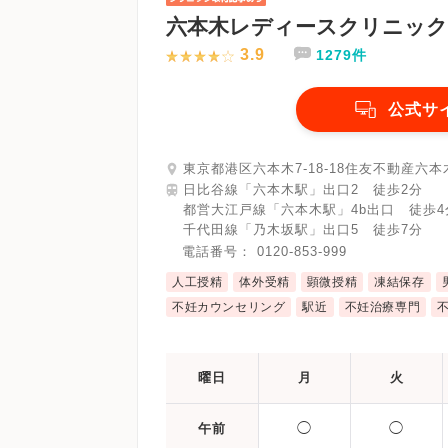
六本木レディースクリニック
3.9
1279件
公式サ
東京都港区六本木7-18-18住友不動産六本
日比谷線「六本木駅」出口2 徒歩2分
都営大江戸線「六本木駅」4b出口 徒歩4
千代田線「乃木坂駅」出口5 徒歩7分
電話番号：
0120-853-999
人工授精
体外受精
顕微授精
凍結保存
不妊カウンセリング
駅近
不妊治療専門
曜日
月
火
◯
◯
午前