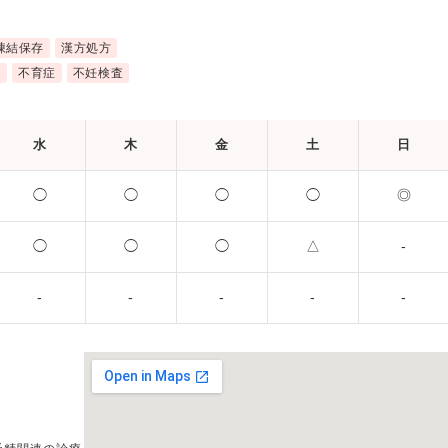
凍結保存
漢方処方
近
不育症
不妊検査
水
木
金
土
日
◯
◯
◯
◯
◎
◯
◯
◯
△
-
-
-
-
-
-