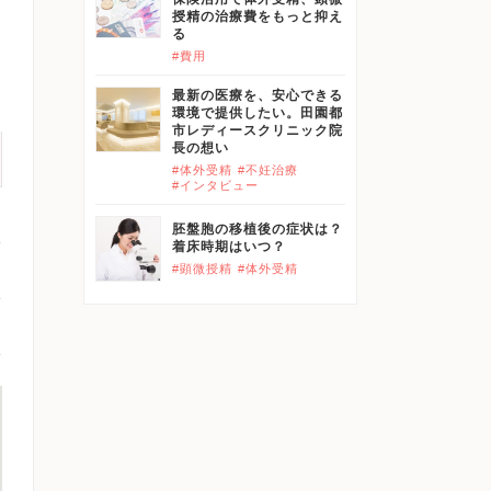
授精の治療費をもっと抑え
る
#費用
最新の医療を、安心できる
環境で提供したい。田園都
市レディースクリニック院
長の想い
#体外受精
#不妊治療
#インタビュー
胚盤胞の移植後の症状は？
着床時期はいつ？
#顕微授精
#体外受精