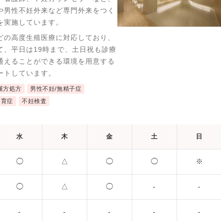
や男性不妊外来など専門外来をつく
を実施しています。
どの高度生殖医療に対応しており、
て、平日は19時まで、土日祝も診療
通えることができる環境を用意する
ートしています。
漢方処方
男性不妊/無精子症
不育症
不妊検査
水
木
金
土
日
◯
△
◯
◯
※
◯
△
◯
-
-
-
-
-
-
-