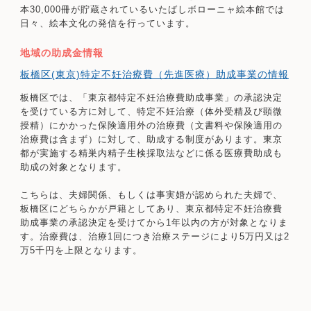
本30,000冊が貯蔵されているいたばしボローニャ絵本館では
日々、絵本文化の発信を行っています。
地域の助成金情報
板橋区(東京)特定不妊治療費（先進医療）助成事業の情報
板橋区では、「東京都特定不妊治療費助成事業」の承認決定
を受けている方に対して、特定不妊治療（体外受精及び顕微
授精）にかかった保険適用外の治療費（文書料や保険適用の
治療費は含まず）に対して、助成する制度があります。東京
都が実施する精巣内精子生検採取法などに係る医療費助成も
助成の対象となります。
こちらは、夫婦関係、もしくは事実婚が認められた夫婦で、
板橋区にどちらかが戸籍としてあり、東京都特定不妊治療費
助成事業の承認決定を受けてから1年以内の方が対象となりま
す。治療費は、治療1回につき治療ステージにより5万円又は2
万5千円を上限となります。