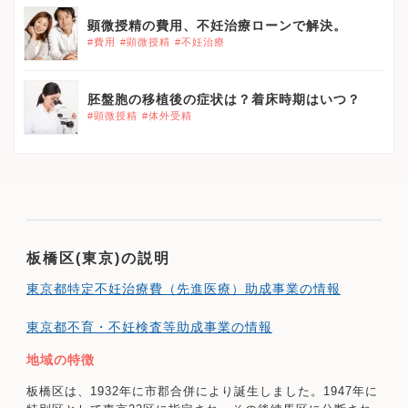
顕微授精の費用、不妊治療ローンで解決。
#費用
#顕微授精
#不妊治療
胚盤胞の移植後の症状は？着床時期はいつ？
#顕微授精
#体外受精
板橋区(東京)の説明
東京都特定不妊治療費（先進医療）助成事業の情報
東京都不育・不妊検査等助成事業の情報
地域の特徴
板橋区は、1932年に市郡合併により誕生しました。1947年に