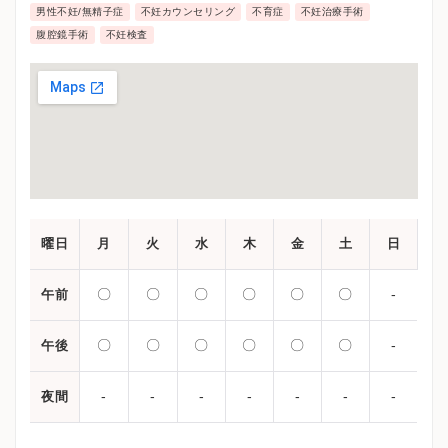
男性不妊/無精子症
不妊カウンセリング
不育症
不妊治療手術
腹腔鏡手術
不妊検査
曜日
月
火
水
木
金
土
日
〇
〇
〇
〇
〇
〇
-
午前
〇
〇
〇
〇
〇
〇
-
午後
-
-
-
-
-
-
-
夜間