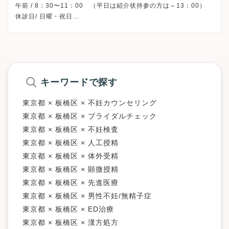
午前 / 8：30〜11：00 （平日は紹介状持参の方は～13：00）
休診日/ 日曜・祝日
その他休診日/ 10月3日・11月28日・年末年始（12月30日～1月4
日）
※婦人科初診外来の受付時間/日程です。
予約/ 優先
紹介状/ 必須では無い
キーワードで探す
※診療科によってスケジュールが異なる可能性がございます。
受診前には必ずクリニックHPを確認、または直接お問い合わせ
東京都 × 板橋区 × 不妊カウンセリング
東京都 × 板橋区 × ブライダルチェック
東京都 × 板橋区 × 不妊検査
東京都 × 板橋区 × 人工授精
東京都 × 板橋区 × 体外受精
東京都 × 板橋区 × 顕微授精
東京都 × 板橋区 × 先進医療
東京都 × 板橋区 × 男性不妊/無精子症
東京都 × 板橋区 × ED治療
東京都 × 板橋区 × 漢方処方