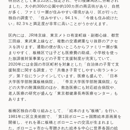
特別区として東京22区に指定され、その後練馬区に分断され
ました。大小約300の公園や約100カ所の商店街があり、自然
が多く、ファミリー層が住みやすい環境があり、区が行った
独自の調査で、「住みやすい」94.1％、「今後も住み続けた
い」82.3％と満足度が非常に高いことがうかがえます。
区内には、JR埼京線、東京メトロ有楽町線・副都心線、都営
三田線、東武東上線など、複数の交通網重なり抜群のアクセ
スを誇ります。通勤の便が良いところからファミリー層が集
まりやすく、板橋区では子ども医療費の助成、小学校を使っ
た放課後対策事業などの子育て支援制度が充実していて、
2020年には全国の市区町村を対象とした「自治体の子育て支
援制度に関する調査」で「共働き子育てしやすい街ランキン
グ」第７位にランクインしています。医療も盛んで、「日本
大学医学部附属板橋病院」、「帝京大学医学部附属病院」な
どの大学の附属病院のほか、救急医療にも対応総合病院や、
老人医療の研究が盛んな「東京都健康長寿医療センター」も
あります。
板橋区独自の取り組みとして、「絵本のまち”板橋”」を行い、
1981年に区立美術館で、「第1回ボローニャ国際絵本原画展を
開催し、それを基に板橋とボローニャの交流が生まれまし
た。ボローニャ市から寄贈された絵本を中心に世界各国の絵