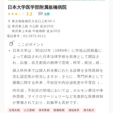
日本大学医学部附属板橋病院
3.2
3件
東京都板橋区大谷口上町30-1
東武東上線 大山駅 徒歩20分
東武東上本線 中板橋駅 徒歩20分
電話番号：
03-3972-8111
ここがポイント
日本大学は，明治22年（1889年）に学祖山田顕義に
よって創設された日本法律学校を前身として開設さ
れ，以後，自主創造の精神で芸術，科学，政治，経
済，文化など多くの分野で貢献をしています。
婦人科外来では婦人科全般にわたる診療を女性医師を
含む認定医が担当しますが，さらに，専門外来として
腫瘍に関する外来，不妊症や内分泌疾患や不育症（免
疫外来）にかかわる外来，そして更年期外来を開設し
内分泌，不妊症の領域においては，ホルモン療法や体
ており，幅広い領域の診断と治療を行っています。
外受精，マイクロサージェリーなど先進的な医療体制
が整備されており，妊娠率も良好です。
女医在籍
人工授精
体外受精
顕微授精
凍結保存
漢方処方