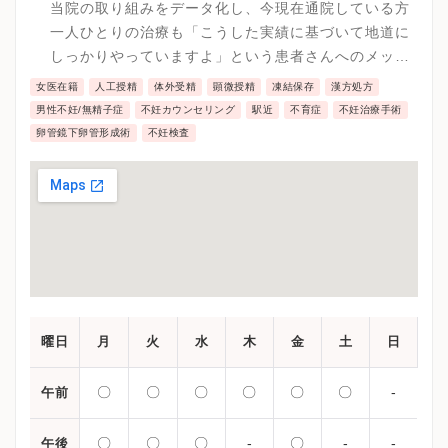
す。
当院の取り組みをデータ化し、今現在通院している方
一人ひとりの治療も「こうした実績に基づいて地道に
しっかりやっていますよ」という患者さんへのメッセ
ージとして投げかけています。
女医在籍
人工授精
体外受精
顕微授精
凍結保存
漢方処方
男性不妊/無精子症
不妊カウンセリング
駅近
不育症
不妊治療手術
卵管鏡下卵管形成術
不妊検査
曜日
月
火
水
木
金
土
日
〇
〇
〇
〇
〇
〇
-
午前
〇
〇
〇
-
〇
-
-
午後