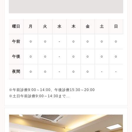
曜日
月
火
水
木
金
土
日
○
○
‐
○
○
○
○
午前
○
○
‐
○
○
○
○
午後
○
○
‐
○
○
‐
‐
夜間
※午前診療9:00～14:00、午後診療15:30～20:00
※土日午前診療9:00～14:30まで
最終受付は下記となります。
平日午前： 13:30
平日午後：19:30
土日： 14:00