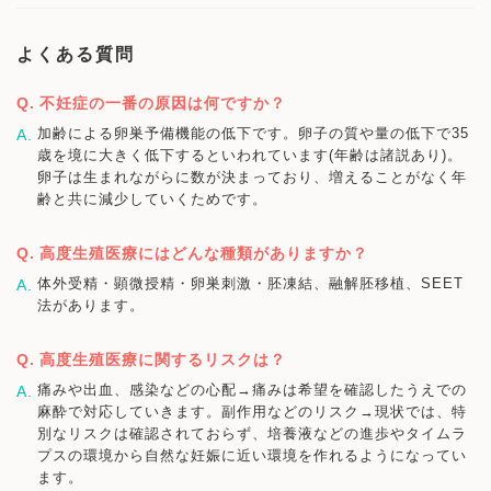
よくある質問
不妊症の一番の原因は何ですか？
加齢による卵巣予備機能の低下です。卵子の質や量の低下で35
歳を境に大きく低下するといわれています(年齢は諸説あり)。
卵子は生まれながらに数が決まっており、増えることがなく年
齢と共に減少していくためです。
高度生殖医療にはどんな種類がありますか？
体外受精・顕微授精・卵巣刺激・胚凍結、融解胚移植、SEET
法があります。
高度生殖医療に関するリスクは？
痛みや出血、感染などの心配→痛みは希望を確認したうえでの
麻酔で対応していきます。副作用などのリスク→現状では、特
別なリスクは確認されておらず、培養液などの進歩やタイムラ
プスの環境から自然な妊娠に近い環境を作れるようになってい
ます。