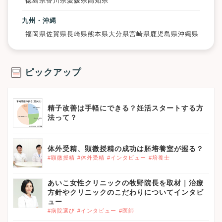
徳島県
香川県
愛媛県
高知県
九州・沖縄
福岡県
佐賀県
長崎県
熊本県
大分県
宮崎県
鹿児島県
沖縄県
ピックアップ
精子改善は手軽にできる？妊活スタートする方
法って？
体外受精、顕微授精の成功は胚培養室が握る？
#顕微授精
#体外受精
#インタビュー
#培養士
あいこ女性クリニックの牧野院長を取材｜治療
方針やクリニックのこだわりについてインタビ
ュー
#病院選び
#インタビュー
#医師