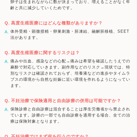
卵子は生まれながらに数が決まっており、増えることがなく年
齢と共に減少していくためです。
高度生殖医療にはどんな種類がありますか？
体外受精・顕微授精・卵巣刺激・胚凍結、融解胚移植、SEET
法があります。
高度生殖医療に関するリスクは？
痛みや出血、感染などの心配→痛みは希望を確認したうえでの
麻酔で対応していきます。副作用などのリスク→現状では、特
別なリスクは確認されておらず、培養液などの進歩やタイムラ
プスの環境から自然な妊娠に近い環境を作れるようになってい
ます。
不妊治療で保険適用と自由診療の併用は可能ですか？
保険診療と自由診療は混合することは厚生労働省から禁止され
ています。診療の一部でも自由診療を適用する場合、全ての治
療は保険対象となります。
不妊治療ではまず何を行うのですか？