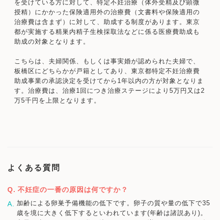
を受けている方に対して、特定不妊治療（体外受精及び顕微
授精）にかかった保険適用外の治療費（文書料や保険適用の
治療費は含まず）に対して、助成する制度があります。東京
都が実施する精巣内精子生検採取法などに係る医療費助成も
助成の対象となります。
こちらは、夫婦関係、もしくは事実婚が認められた夫婦で、
板橋区にどちらかが戸籍としてあり、東京都特定不妊治療費
助成事業の承認決定を受けてから1年以内の方が対象となりま
す。治療費は、治療1回につき治療ステージにより5万円又は2
万5千円を上限となります。
よくある質問
不妊症の一番の原因は何ですか？
加齢による卵巣予備機能の低下です。卵子の質や量の低下で35
歳を境に大きく低下するといわれています(年齢は諸説あり)。