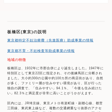
板橋区(東京)の説明
東京都特定不妊治療費（先進医療）助成事業の情報
東京都不育・不妊検査等助成事業の情報
地域の特徴
板橋区は、1932年に市郡合併により誕生しました。1947年に
特別区として東京22区に指定され、その後練馬区に分断され
ました。大小約300の公園や約100カ所の商店街があり、自然
が多く、ファミリー層が住みやすい環境があり、区が行った
独自の調査で、「住みやすい」94.1％、「今後も住み続けた
い」82.3％と満足度が非常に高いことがうかがえます。
区内には、JR埼京線、東京メトロ有楽町線・副都心線、都営
三田線、東武東上線など、複数の交通網重なり抜群のアクセ