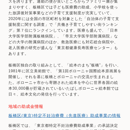
スを誇ります。通勤の便が良いところからファミリー層が集
まりやすく、板橋区では子ども医療費の助成、小学校を使っ
た放課後対策事業などの子育て支援制度が充実していて、
2020年には全国の市区町村を対象とした「自治体の子育て支
援制度に関する調査」で「共働き子育てしやすい街ランキン
グ」第７位にランクインしています。医療も盛んで、「日本
大学医学部附属板橋病院」、「帝京大学医学部附属病院」な
どの大学の附属病院のほか、救急医療にも対応総合病院や、
老人医療の研究が盛んな「東京都健康長寿医療センター」も
あります。
板橋区独自の取り組みとして、「絵本のまち”板橋”」を行い、
1981年に区立美術館で、「第1回ボローニャ国際絵本原画展を
開催し、それを基に板橋とボローニャの交流が生まれまし
た。ボローニャ市から寄贈された絵本を中心に世界各国の絵
本30,000冊が貯蔵されているいたばしボローニャ絵本館では
日々、絵本文化の発信を行っています。
地域の助成金情報
板橋区(東京)特定不妊治療費（先進医療）助成事業の情報
板橋区では、「東京都特定不妊治療費助成事業」の承認決定