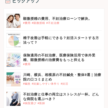
ピックアップ
顕微授精の費用、不妊治療ローンで解決。
#費用
#顕微授精
#不妊治療
精子改善は手軽にできる？妊活スタートする方
法って？
保険適用の不妊治療、医療保険活用で体外受
精、顕微授精の治療費をもっと抑える
#費用
川崎、横浜、相模原の不妊鍼灸・整体9選｜治療
院の口コミまとめ
#鍼灸
#妊娠しやすい体作り
#妊活
不妊治療と仕事の両立はストレスが一杯。どん
な病院を選ぶべき？
#病院選び
#医師