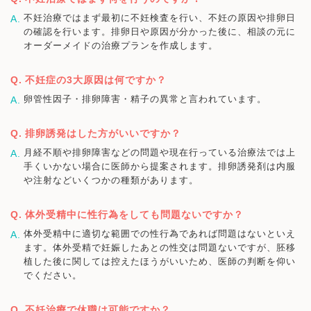
不妊治療ではまず最初に不妊検査を行い、不妊の原因や排卵日
の確認を行います。排卵日や原因が分かった後に、相談の元に
オーダーメイドの治療プランを作成します。
不妊症の3大原因は何ですか？
卵管性因子・排卵障害・精子の異常と言われています。
排卵誘発はした方がいいですか？
月経不順や排卵障害などの問題や現在行っている治療法では上
手くいかない場合に医師から提案されます。排卵誘発剤は内服
や注射などいくつかの種類があります。
体外受精中に性行為をしても問題ないですか？
体外受精中に適切な範囲での性行為であれば問題はないといえ
ます。体外受精で妊娠したあとの性交は問題ないですが、胚移
植した後に関しては控えたほうがいいため、医師の判断を仰い
でください。
不妊治療で休職は可能ですか？