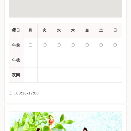
曜日
月
火
水
木
金
土
日
〇
〇
〇
〇
〇
〇
〇
午前
午後
夜間