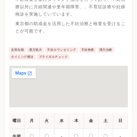
療以外に月経関連や更年期障害、、不育症診療や妊婦
検診を実施していています。
東京都の助成金を活用した不妊治療と検査を受けるこ
とが可能です。
女医在籍
漢方処方
不妊カウンセリング
不妊検査
漢方治療
タイミング療法
ブライダルチェック
曜日
月
火
水
木
金
土
日
〇
〇
-
〇
〇
〇
-
午前