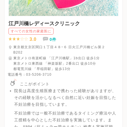
江戸川橋レディースクリニック
すべての女性の家庭医に
3.0
0件
東京都文京区関口１丁目４８−６ 日火江戸川橋ビル第２
B202
東京メトロ有楽町線 「江戸川橋駅」1b出口 徒歩1分
東京メトロ東西線 「神楽坂駅」2番出口 徒歩10分
都電荒川線 「早稲田駅」徒歩13分
電話番号：
03-5206-3710
ここがポイント
院長は高度生殖医療まで携わった経験がありますが、
その経験を活かしなるべく自然に近い妊娠を目指した
不妊治療を目指しています。
不妊治療では一般不妊治療であるタイミング療法や人
工授精を中心とした不妊治療を実施しています。ま
た、AMH（抗ミュラー管ホルモン）検査も実施可能