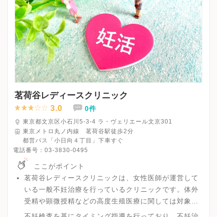
茗荷谷レディースクリニック
3.0
0件
東京都文京区小石川5-3-4 ラ・ヴェリエール文京301
東京メトロ丸ノ内線 茗荷谷駅徒歩2分
都営バス「小日向４丁目」下車すぐ
電話番号：
03-3830-0495
ここがポイント
茗荷谷レディースクリニックは、女性医師が運営して
いる一般不妊治療を行っているクリニックです。体外
受精や顕微授精などの高度生殖医療に関しては対象外
となります。
不妊検査を基にタイミング指導を行っており、不妊治