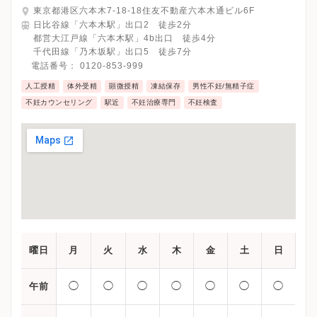
東京都港区六本木7-18-18住友不動産六本木通ビル6F
日比谷線「六本木駅」出口2 徒歩2分
都営大江戸線「六本木駅」4b出口 徒歩4分
千代田線「乃木坂駅」出口5 徒歩7分
電話番号：
0120-853-999
人工授精
体外受精
顕微授精
凍結保存
男性不妊/無精子症
不妊カウンセリング
駅近
不妊治療専門
不妊検査
曜日
月
火
水
木
金
土
日
◯
◯
◯
◯
◯
◯
◯
午前