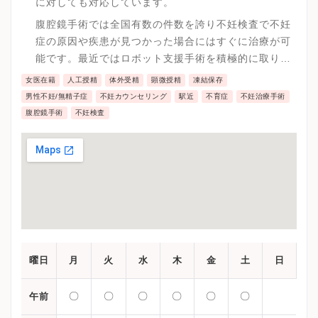
に対しても対応しています。
腹腔鏡手術では全国有数の件数を誇り不妊検査で不妊
症の原因や疾患が見つかった場合にはすぐに治療が可
能です。最近ではロボット支援手術を積極的に取り入
れるなどさらに精度が増しています。
女医在籍
人工授精
体外受精
顕微授精
凍結保存
男性不妊/無精子症
不妊カウンセリング
駅近
不育症
不妊治療手術
腹腔鏡手術
不妊検査
曜日
月
火
水
木
金
土
日
〇
〇
〇
〇
〇
〇
午前