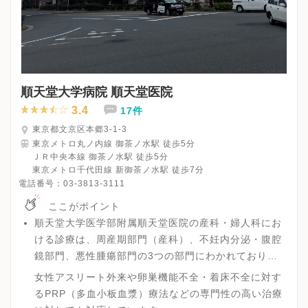
順天堂大学病院 順天堂医院
3.4
17件
東京都文京区本郷3-1-3
東京メトロ丸ノ内線 御茶ノ水駅 徒歩5分
ＪＲ中央本線 御茶ノ水駅 徒歩5分
東京メトロ千代田線 新御茶ノ水駅 徒歩7分
電話番号：
03-3813-3111
ここがポイント
順天堂大学医学部附属順天堂医院の産科・婦人科にお
ける診療は、周産期部門（産科）、不妊内分泌・腹腔
鏡部門、悪性腫瘍部門の3つの部門にわかれており、
それぞれにおいて特徴ある診療を行っています。
女性アスリート外来や卵巣機能不全・着床不全に対す
るPRP（多血小板血漿）療法などの専門性の高い治療