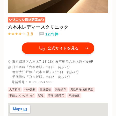
六本木レディースクリニック
3.9
1279件
公式サイトを見る
東京都港区六本木7-18-18住友不動産六本木通ビル6F
日比谷線「六本木駅」出口2 徒歩2分
都営大江戸線「六本木駅」4b出口 徒歩4分
千代田線「乃木坂駅」出口5 徒歩7分
電話番号：
0120-853-999
人工授精
体外受精
顕微授精
凍結保存
男性不妊/無精子症
不妊カウンセリング
駅近
不妊治療専門
不妊検査