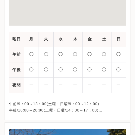
曜日
月
火
水
木
金
土
日
◯
◯
◯
◯
◯
◯
◯
午前
◯
◯
◯
◯
◯
◯
◯
午後
ー
ー
ー
ー
ー
ー
ー
夜間
午前/9：00～13：00(土曜・日曜/9：00～12：00)
午後/16:00～20:00(土曜・日曜/14：00～17：00)
※祝日も診療しています
※お電話受付時間 ①13:00まで ②19:30まで ③12:00まで