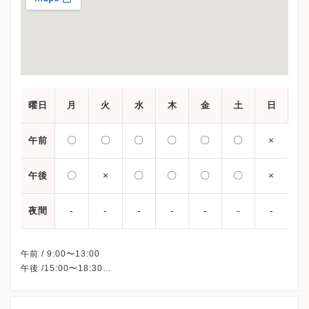
曜日
月
火
水
木
金
土
日
〇
〇
〇
〇
〇
〇
×
午前
〇
×
〇
〇
〇
〇
×
午後
-
-
-
-
-
-
-
夜間
午前 / 9:00〜13:00
午後 /15:00〜18:30
※火曜午後・祝日・日曜、休診
※詳細はクリニックHPを確認、または直接お問い合わせくださ