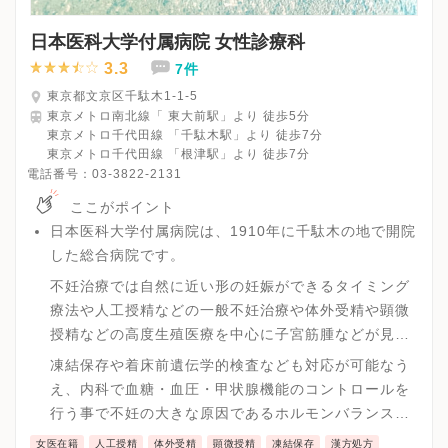
日本医科大学付属病院 女性診療科
3.3
7件
東京都文京区千駄木1-1-5
東京メトロ南北線「 東大前駅」より 徒歩5分
東京メトロ千代田線 「千駄木駅」より 徒歩7分
東京メトロ千代田線 「根津駅」より 徒歩7分
電話番号：
03-3822-2131
ここがポイント
日本医科大学付属病院は、1910年に千駄木の地で開院
した総合病院です。
不妊治療では自然に近い形の妊娠ができるタイミング
療法や人工授精などの一般不妊治療や体外受精や顕微
授精などの高度生殖医療を中心に子宮筋腫などが見つ
かった場合などの不妊治療手術などを院内で一環とし
凍結保存や着床前遺伝学的検査なども対応が可能なう
て診療が可能です。
え、内科で血糖・血圧・甲状腺機能のコントロールを
行う事で不妊の大きな原因であるホルモンバランスの
乱れるによる月経周期の乱れに対しての対策も可能で
女医在籍
人工授精
体外受精
顕微授精
凍結保存
漢方処方