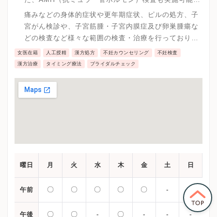
で、将来の妊活プランに対して重要な卵巣予備機能の
痛みなどの身体的症状や更年期症状、ピルの処方、子
指標を検査していけます。
宮がん検診や、子宮筋腫・子宮内膜症及び卵巣腫瘍な
どの検査など様々な範囲の検査・治療を行っておりま
す。
女医在籍
人工授精
漢方処方
不妊カウンセリング
不妊検査
漢方治療
タイミング療法
ブライダルチェック
曜日
月
火
水
木
金
土
日
〇
〇
〇
〇
〇
-
-
午前
〇
〇
-
〇
-
-
-
午後