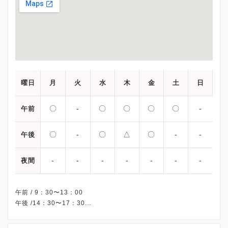
曜日
月
火
水
木
金
土
日
〇
-
〇
〇
〇
〇
-
午前
〇
-
〇
△
〇
-
-
午後
-
-
-
-
-
-
-
夜間
午前 / 9：30〜13：00
午後 /14：30〜17：30
△…14：30〜17：00
休診日/ 火曜/日曜・祝日（午後休診：土曜）