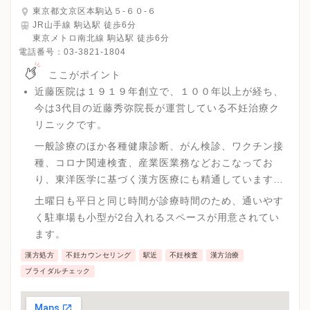
東京都文京区本駒込５‐６０‐６
JR山手線 駒込駅 徒歩6分
東京メトロ南北線 駒込駅 徒歩6分
電話番号：
03-3821-1804
ここがポイント
近藤医院は１９１９年創立で、１００年以上が経ち、
今は3代目の近藤秀弥院長が運営している不妊治療ク
リニックです。
一般診療のほか各種健康診断、がん検診、ワクチン接
種、コロナ関連検査、産業医業務などおこなってお
り、東洋医学に基づく漢方医療にも精通しています。
都立駒込病院、日本医科大学病院、都立大塚病院、順
土曜日も平日と同じ時間が診療時間のため、通いやす
天堂医院、東大病院など連携しているため、様々な症
く駐車場も小型が2台入れるスペースが用意されてい
状にも他の病院を紹介することができます。
ます。
漢方処方
不妊カウンセリング
駅近
不妊検査
漢方治療
ブライダルチェック