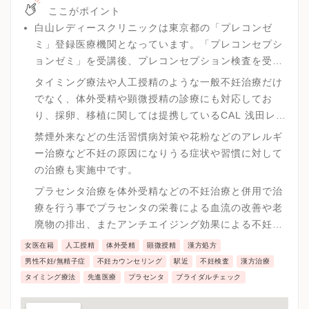
ここがポイント
白山レディースクリニックは東京都の「プレコンゼ
ミ」登録医療機関となっています。「プレコンセプシ
ョンゼミ」を受講後、プレコンセプション検査を受け
ていただき、体と心の両方をしっかりと知っていきま
タイミング療法や人工授精のような一般不妊治療だけ
す。
でなく、体外受精や顕微授精の診療にも対応してお
り、採卵、移植に関しては提携しているCAL 浅田レデ
ィースクリニックによる最高水準の治療を受診後、妊
禁煙外来などの生活習慣病対策や花粉などのアレルギ
娠まで一貫したサポートを実施しています。
ー治療など不妊の原因になりうる症状や習慣に対して
の治療も実施中です。
プラセンタ治療を体外受精などの不妊治療と併用で治
療を行う事でプラセンタの栄養による血流の改善や老
廃物の排出、またアンチエイジング効果による不妊症
の大きな原因である卵子の老化に対して緩和させるこ
女医在籍
人工授精
体外受精
顕微授精
漢方処方
とで妊娠率を上げていきます。
男性不妊/無精子症
不妊カウンセリング
駅近
不妊検査
漢方治療
タイミング療法
先進医療
プラセンタ
ブライダルチェック