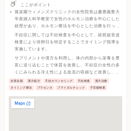
ここがポイント
後楽園ウィメンズクリニックの女性院長は慶應義塾大
学産婦人科学教室で女性のホルモン治療を中心にした
経歴があり、ホルモン療法を中心とした治療を行って
います。
不妊症に関しては不妊検査を中心として、経腟超音波
検査により排卵日を特定することでタイミング指導を
実施しています。
サプリメントや漢方を利用し、体の内部から栄養を豊
富に送り込むことで体質を改善し、不妊症の女性の多
くにみられる冷え性による血流の収縮など改善し、全
身に栄養を行きわたらせ老廃物を回収することによる
女医在籍
漢方処方
不妊カウンセリング
不妊検査
漢方治療
体質改善を行い妊娠率を上げる取り組みを実践してい
タイミング療法
プラセンタ
ブライダルチェック
子宮鏡検査
ます。