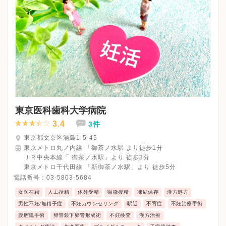
東京医科歯科大学病院
3.4
3件
東京都文京区湯島1-5-45
東京メトロ丸ノ内線 「御茶ノ水駅 より徒歩1分
ＪＲ中央本線「 御茶ノ水駅」より 徒歩3分
東京メトロ千代田線 「新御茶ノ水駅」より 徒歩5分
電話番号：
03-5803-5684
女医在籍
人工授精
体外受精
顕微授精
凍結保存
漢方処方
男性不妊/無精子症
不妊カウンセリング
駅近
不育症
不妊治療手術
腹腔鏡手術
卵管鏡下卵管形成術
不妊検査
漢方治療