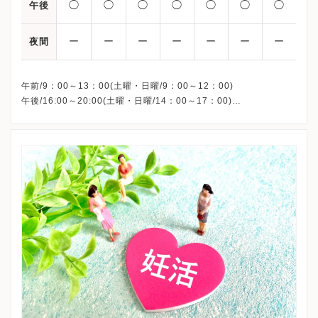
◯
◯
◯
◯
◯
◯
◯
午後
ー
ー
ー
ー
ー
ー
ー
夜間
午前/9：00～13：00(土曜・日曜/9：00～12：00)
午後/16:00～20:00(土曜・日曜/14：00～17：00)
※祝日も診療しています
※お電話受付時間 ①13:00まで ②19:30まで ③12:00まで