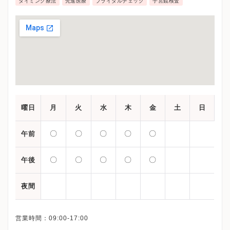
タイミング療法
先進医療
ブライダルチェック
子宮鏡検査
曜日
月
火
水
木
金
土
日
〇
〇
〇
〇
〇
午前
〇
〇
〇
〇
〇
午後
夜間