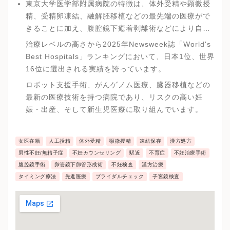
東京大学医学部附属病院の特徴は、体外受精や顕微授
精、受精卵凍結、融解胚移植などの最先端の医療がで
きることに加え、腹腔鏡下癒着剥離術などにより自然
妊娠を目指せることが挙げられます。
治療レベルの高さから2025年Newsweek誌「World's
Best Hospitals」ランキングにおいて、日本1位、世界
16位に選出される実績を誇っています。
ロボット支援手術、がんゲノム医療、臓器移植などの
最新の医療技術を持つ病院であり、リスクの高い妊
娠・出産、そして新生児医療に取り組んでいます。
女医在籍
人工授精
体外受精
顕微授精
凍結保存
漢方処方
男性不妊/無精子症
不妊カウンセリング
駅近
不育症
不妊治療手術
腹腔鏡手術
卵管鏡下卵管形成術
不妊検査
漢方治療
タイミング療法
先進医療
ブライダルチェック
子宮鏡検査