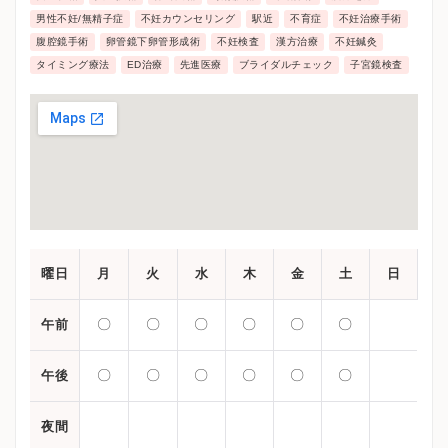
す。
男性不妊/無精子症
不妊カウンセリング
駅近
不育症
不妊治療手術
腹腔鏡手術
卵管鏡下卵管形成術
不妊検査
漢方治療
不妊鍼灸
タイミング療法
ED治療
先進医療
ブライダルチェック
子宮鏡検査
曜日
月
火
水
木
金
土
日
〇
〇
〇
〇
〇
〇
午前
〇
〇
〇
〇
〇
〇
午後
夜間