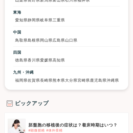
山梨県
長野県
新潟県
富山県
石川県
福井県
東海
愛知県
静岡県
岐阜県
三重県
中国
鳥取県
島根県
岡山県
広島県
山口県
四国
徳島県
香川県
愛媛県
高知県
九州・沖縄
福岡県
佐賀県
長崎県
熊本県
大分県
宮崎県
鹿児島県
沖縄県
ピックアップ
胚盤胞の移植後の症状は？着床時期はいつ？
#顕微授精
#体外受精