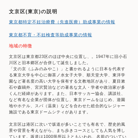
文京区(東京)の説明
東京都特定不妊治療費（先進医療）助成事業の情報
東京都不育・不妊検査等助成事業の情報
地域の特徴
文京区は東京都23区のほぼ中央に位置し、。1947年に旧小石
川区と旧本郷区が合併して誕生しました。
「文の京（ふみのみやこ）」と書かれるように日本を代表す
る東京大学を中心に御茶ノ水女子大学、順天堂大学、東洋学
園など著名度の高い大学を保有する文教地区があり、夏目漱
石や森鷗外、宮沢賢治などの著名な文人・学者や政治家が多
くんだ経緯があります。また、日本サッカー協会、講談社、
など有名な企業が団体が位置し、東京ドームをはじめ、遊園
地やホテル、スパ（温泉）などを合わせた総合的なレジャー
施設である東京ドームシティがあります。
文京区は港区に次いで坂道が多いことでも有名で、歴史的風
景や背景を考えながら、まち歩きコースとしても人気を博し
ています。坂道は1000箇所以上ともいわれ、名前のついてい