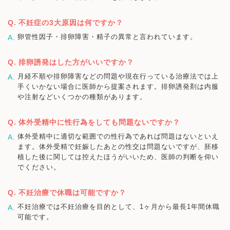
不妊症の3大原因は何ですか？
卵管性因子・排卵障害・精子の異常と言われています。
排卵誘発はした方がいいですか？
月経不順や排卵障害などの問題や現在行っている治療法では上
手くいかない場合に医師から提案されます。排卵誘発剤は内服
や注射などいくつかの種類があります。
体外受精中に性行為をしても問題ないですか？
体外受精中に適切な範囲での性行為であれば問題はないといえ
ます。体外受精で妊娠したあとの性交は問題ないですが、胚移
植した後に関しては控えたほうがいいため、医師の判断を仰い
でください。
不妊治療で休職は可能ですか？
不妊治療では不妊治療を目的として、1ヶ月から最長1年間休職
可能です。