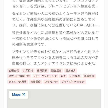
ミ」登録医療機関となっています。「プレコンセプシ
ョンゼミ」を受講後、プレコンセプション検査を受け
ていただき、体と心の両方をしっかりと知っていきま
タイミング療法や人工授精のような一般不妊治療だけ
す。
でなく、体外受精や顕微授精の診療にも対応してお
り、採卵、移植に関しては提携しているCAL 浅田レデ
ィースクリニックによる最高水準の治療を受診後、妊
禁煙外来などの生活習慣病対策や花粉などのアレルギ
娠まで一貫したサポートを実施しています。
ー治療など不妊の原因になりうる症状や習慣に対して
の治療も実施中です。
プラセンタ治療を体外受精などの不妊治療と併用で治
療を行う事でプラセンタの栄養による血流の改善や老
廃物の排出、またアンチエイジング効果による不妊症
の大きな原因である卵子の老化に対して緩和させるこ
女医在籍
人工授精
体外受精
顕微授精
漢方処方
とで妊娠率を上げていきます。
男性不妊/無精子症
不妊カウンセリング
駅近
不妊検査
漢方治療
タイミング療法
先進医療
プラセンタ
ブライダルチェック