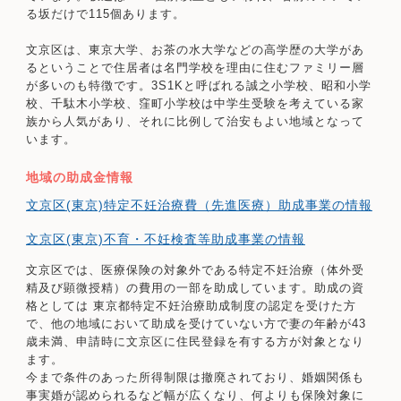
る坂だけで115個あります。
文京区は、東京大学、お茶の水大学などの高学歴の大学があ
るということで住居者は名門学校を理由に住むファミリー層
が多いのも特徴です。3S1Kと呼ばれる誠之小学校、昭和小学
校、千駄木小学校、窪町小学校は中学生受験を考えている家
族から人気があり、それに比例して治安もよい地域となって
います。
地域の助成金情報
文京区(東京)特定不妊治療費（先進医療）助成事業の情報
文京区(東京)不育・不妊検査等助成事業の情報
文京区では、医療保険の対象外である特定不妊治療（体外受
精及び顕微授精）の費用の一部を助成しています。助成の資
格としては 東京都特定不妊治療助成制度の認定を受けた方
で、他の地域において助成を受けていない方で妻の年齢が43
歳未満、申請時に文京区に住民登録を有する方が対象となり
ます。
今まで条件のあった所得制限は撤廃されており、婚姻関係も
事実婚が認められるなど幅が広くなり、何よりも保険対象に