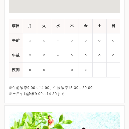
曜日
月
火
水
木
金
土
日
○
○
‐
○
○
○
○
午前
○
○
‐
○
○
○
○
午後
○
○
‐
○
○
‐
‐
夜間
※午前診療9:00～14:00、午後診療15:30～20:00
※土日午前診療9:00～14:30まで
最終受付は下記となります。
平日午前： 13:30
平日午後：19:30
土日： 14:00