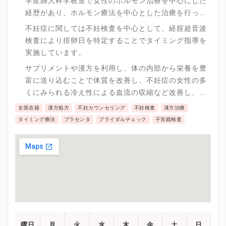
学産婦人科学教室で女性のホルモン治療を中心にした
経歴があり、ホルモン療法を中心とした治療を行って
います。
不妊症に関しては不妊検査を中心として、経腟超音波
検査により排卵日を特定することでタイミング指導を
実施しています。
サプリメントや漢方を利用し、体の内部から栄養を豊
富に送り込むことで体質を改善し、不妊症の女性の多
くにみられる冷え性による血流の収縮など改善し、全
身に栄養を行きわたらせ老廃物を回収することによる
女医在籍
漢方処方
不妊カウンセリング
不妊検査
漢方治療
体質改善を行い妊娠率を上げる取り組みを実践してい
タイミング療法
プラセンタ
ブライダルチェック
子宮鏡検査
ます。
曜日
月
火
水
木
金
土
日