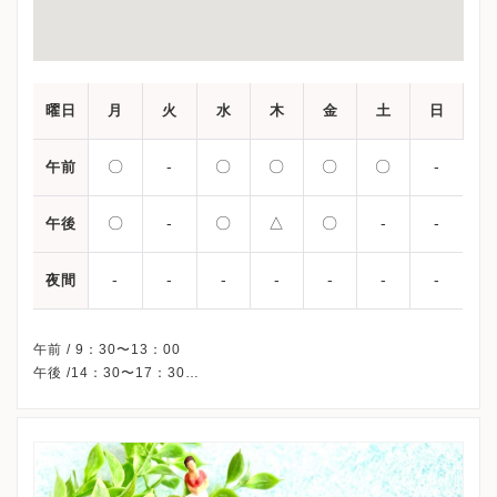
曜日
月
火
水
木
金
土
日
〇
-
〇
〇
〇
〇
-
午前
〇
-
〇
△
〇
-
-
午後
-
-
-
-
-
-
-
夜間
午前 / 9：30〜13：00
午後 /14：30〜17：30
△…14：30〜17：00
休診日/ 火曜/日曜・祝日（午後休診：土曜）
予約/ 優先
※受診前には必ずクリニックHPを確認、または直接お問い合わせ