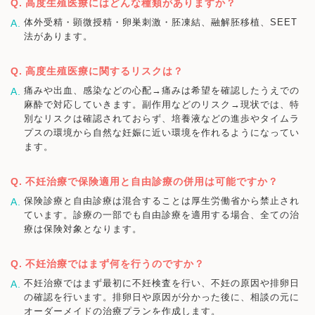
高度生殖医療にはどんな種類がありますか？
体外受精・顕微授精・卵巣刺激・胚凍結、融解胚移植、SEET
法があります。
高度生殖医療に関するリスクは？
痛みや出血、感染などの心配→痛みは希望を確認したうえでの
麻酔で対応していきます。副作用などのリスク→現状では、特
別なリスクは確認されておらず、培養液などの進歩やタイムラ
プスの環境から自然な妊娠に近い環境を作れるようになってい
ます。
不妊治療で保険適用と自由診療の併用は可能ですか？
保険診療と自由診療は混合することは厚生労働省から禁止され
ています。診療の一部でも自由診療を適用する場合、全ての治
療は保険対象となります。
不妊治療ではまず何を行うのですか？
不妊治療ではまず最初に不妊検査を行い、不妊の原因や排卵日
の確認を行います。排卵日や原因が分かった後に、相談の元に
オーダーメイドの治療プランを作成します。