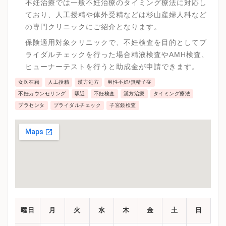
不妊治療では一般不妊治療のタイミング療法に対応し
ており、人工授精や体外受精などは杉山産婦人科など
の専門クリニックにご紹介となります。
保険適用対象クリニックで、不妊検査を目的としてブ
ライダルチェックを行った場合精液検査やAMH検査、
ヒューナーテストを行うと助成金が申請できます。
女医在籍
人工授精
漢方処方
男性不妊/無精子症
不妊カウンセリング
駅近
不妊検査
漢方治療
タイミング療法
プラセンタ
ブライダルチェック
子宮鏡検査
曜日
月
火
水
木
金
土
日