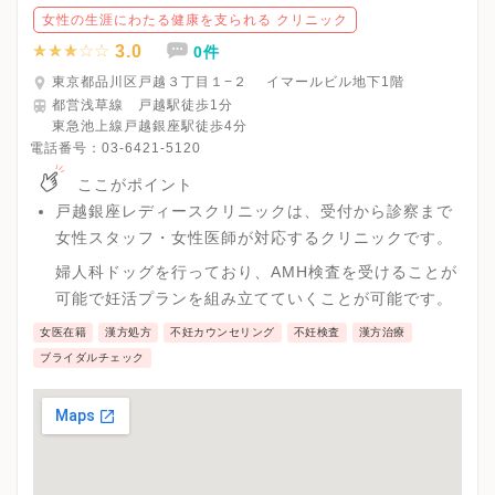
女性の生涯にわたる健康を支られる クリニック
3.0
0件
東京都品川区戸越３丁目１−２ イマールビル地下1階
都営浅草線 戸越駅徒歩1分
東急池上線戸越銀座駅徒歩4分
電話番号：
03-6421-5120
ここがポイント
戸越銀座レディースクリニックは、受付から診察まで
女性スタッフ・女性医師が対応するクリニックです。
婦人科ドッグを行っており、AMH検査を受けることが
可能で妊活プランを組み立てていくことが可能です。
女医在籍
漢方処方
不妊カウンセリング
不妊検査
漢方治療
ブライダルチェック