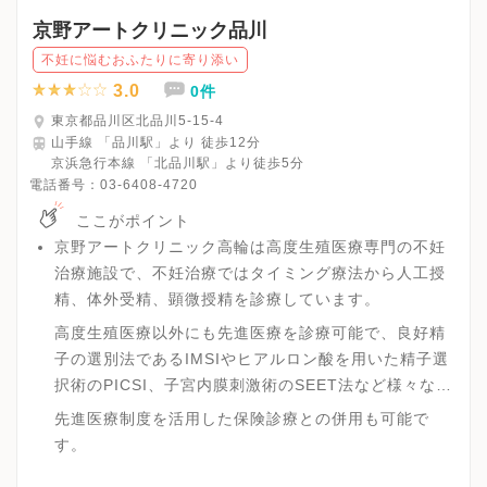
平日午後：19:30
京野アートクリニック品川
土日： 14:00
不妊に悩むおふたりに寄り添い
3.0
0件
東京都品川区北品川5-15-4
山手線 「品川駅」より 徒歩12分
京浜急行本線 「北品川駅」より徒歩5分
電話番号：
03-6408-4720
ここがポイント
京野アートクリニック高輪は高度生殖医療専門の不妊
治療施設で、不妊治療ではタイミング療法から人工授
精、体外受精、顕微授精を診療しています。
高度生殖医療以外にも先進医療を診療可能で、良好精
子の選別法であるIMSIやヒアルロン酸を用いた精子選
択術のPICSI、子宮内膜刺激術のSEET法など様々な高
度な医療を受診可能です。
先進医療制度を活用した保険診療との併用も可能で
す。