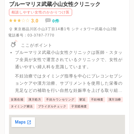
ブルーマリヌ武蔵小山女性クリニック
相談しやすい女性のかかりつけ医
3.0
0件
東京都品川区小山3丁目14番1号 シティタワー武蔵小山2階
電話番号：
03-3787-7770
ここがポイント
ブルーマリヌ武蔵小山女性クリニックは医師・スタッ
フ全員が女性で運営されているクリニックで、女性が
通いやすい婦人科を意識しています。
不妊治療ではタイミング指導を中心にプレコンセプシ
ョンケアや漢方治療、サプリメントを使用した栄養の
充足などの補助を行い自然な妊娠率を上げる取り組み
を実践しています。
女医在籍
漢方処方
不妊カウンセリング
駅近
不妊検査
漢方治療
タイミング療法
ブライダルチェック
子宮鏡検査