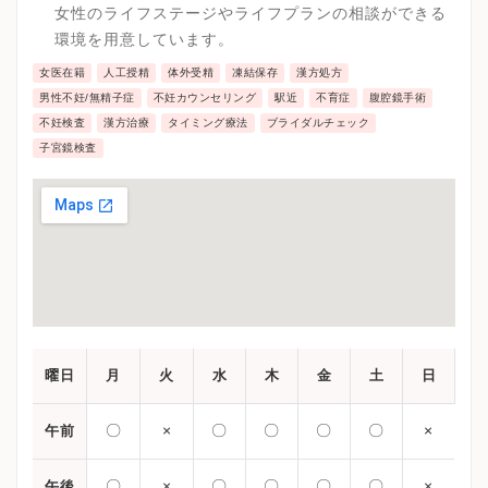
女性のライフステージやライフプランの相談ができる
環境を用意しています。
女医在籍
人工授精
体外受精
凍結保存
漢方処方
男性不妊/無精子症
不妊カウンセリング
駅近
不育症
腹腔鏡手術
不妊検査
漢方治療
タイミング療法
ブライダルチェック
子宮鏡検査
曜日
月
火
水
木
金
土
日
〇
×
〇
〇
〇
〇
×
午前
〇
×
〇
〇
〇
〇
×
午後