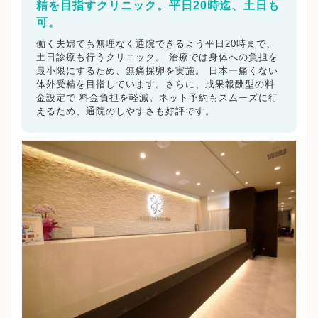
精を目指すクリニック。平日20時迄、土日も
可。
働く夫婦でも無理なく通院できるよう平日20時まで、
土日診療も行うクリニック。 治療では身体への負担を
最小限にするため、無痛採卵を実施。 日本一痛くない
体外受精を目指しています。さらに、成果報酬型の料
金設定で 料金負担を軽減。ネット予約もスムーズに行
えるため、通院のしやすさも好評です。