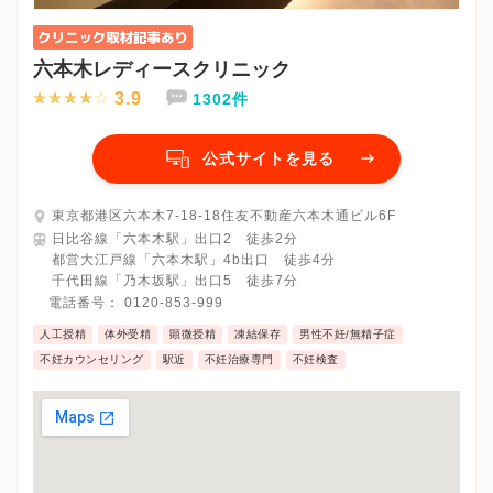
六本木レディースクリニック
3.9
1302件
公式サイトを見る
東京都港区六本木7-18-18住友不動産六本木通ビル6F
日比谷線「六本木駅」出口2 徒歩2分
都営大江戸線「六本木駅」4b出口 徒歩4分
千代田線「乃木坂駅」出口5 徒歩7分
電話番号：
0120-853-999
人工授精
体外受精
顕微授精
凍結保存
男性不妊/無精子症
不妊カウンセリング
駅近
不妊治療専門
不妊検査