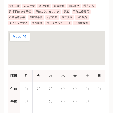
女医在籍
人工授精
体外受精
顕微授精
凍結保存
漢方処方
男性不妊/無精子症
不妊カウンセリング
駅近
不妊治療専門
不妊治療手術
腹腔鏡手術
不妊検査
漢方治療
不妊鍼灸
タイミング療法
先進医療
ブライダルチェック
子宮鏡検査
曜日
月
火
水
木
金
土
日
〇
〇
〇
〇
〇
〇
〇
午前
〇
-
〇
〇
〇
〇
-
午後