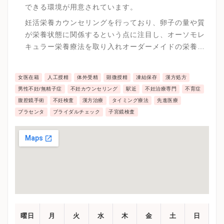
できる環境が用意されています。
妊活栄養カウンセリングを行っており、卵子の量や質
が栄養状態に関係するという点に注目し、オーソモレ
キュラー栄養療法を取り入れオーダーメイドの栄養ア
プローチを実践しています。
女医在籍
人工授精
体外受精
顕微授精
凍結保存
漢方処方
男性不妊/無精子症
不妊カウンセリング
駅近
不妊治療専門
不育症
腹腔鏡手術
不妊検査
漢方治療
タイミング療法
先進医療
プラセンタ
ブライダルチェック
子宮鏡検査
曜日
月
火
水
木
金
土
日