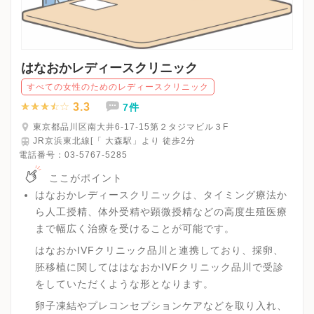
はなおかレディースクリニック
すべての女性のためのレディースクリニック
3.3
7件
東京都品川区南大井6-17-15第２タジマビル３F
JR京浜東北線[「 大森駅」より 徒歩2分
電話番号：
03-5767-5285
ここがポイント
はなおかレディースクリニックは、タイミング療法か
ら人工授精、体外受精や顕微授精などの高度生殖医療
まで幅広く治療を受けることが可能です。
はなおかIVFクリニック品川と連携しており、採卵、
胚移植に関してははなおかIVFクリニック品川で受診
をしていただくような形となります。
卵子凍結やプレコンセプションケアなどを取り入れ、