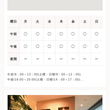
曜日
月
火
水
木
金
土
日
◯
◯
◯
◯
◯
◯
◯
午前
◯
◯
◯
◯
◯
◯
◯
午後
ー
ー
ー
ー
ー
ー
ー
夜間
午前/9：00～13：00(土曜・日曜/9：00～12：00)
午後/16:00～20:00(土曜・日曜/14：00～17：00)
※祝日も診療しています
※お電話受付時間 ①13:00まで ②19:30まで ③12:00まで