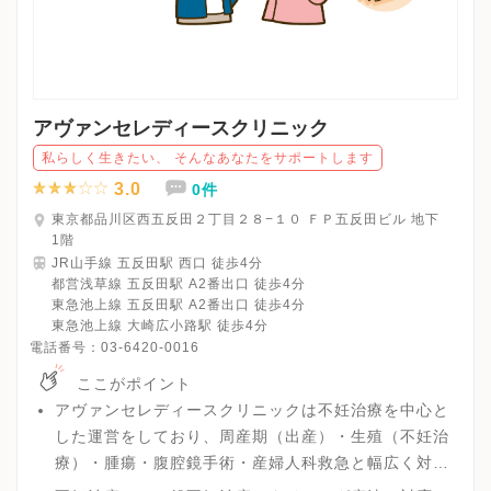
アヴァンセレディースクリニック
私らしく生きたい、 そんなあなたをサポートします
3.0
0件
東京都品川区西五反田２丁目２８−１０ ＦＰ五反田ビル 地下
1階
JR山手線 五反田駅 西口 徒歩4分
都営浅草線 五反田駅 A2番出口 徒歩4分
東急池上線 五反田駅 A2番出口 徒歩4分
東急池上線 大崎広小路駅 徒歩4分
電話番号：
03-6420-0016
ここがポイント
アヴァンセレディースクリニックは不妊治療を中心と
した運営をしており、周産期（出産）・生殖（不妊治
療）・腫瘍・腹腔鏡手術・産婦人科救急と幅広く対応
できるクリニックです。