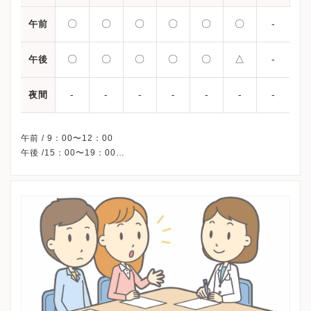
〇
〇
〇
〇
〇
〇
-
午前
〇
〇
〇
〇
〇
△
-
午後
-
-
-
-
-
-
-
夜間
午前 / 9：00〜12：00
午後 /15：00〜19：00
△・・・15：00〜17：00
※日曜祝日の診察は、特殊外来となります。(休診のこともあり)
※詳細はクリニックHPを確認、または直接お問い合わせくださ