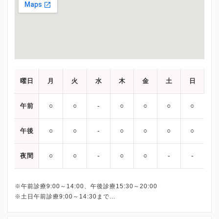
曜日
月
火
水
木
金
土
日
○
○
‐
○
○
○
○
午前
○
○
‐
○
○
○
○
午後
○
○
‐
○
○
‐
‐
夜間
※午前診療9:00～14:00、午後診療15:30～20:00
※土日午前診療9:00～14:30まで
最終受付は下記となります。
平日午前： 13:30