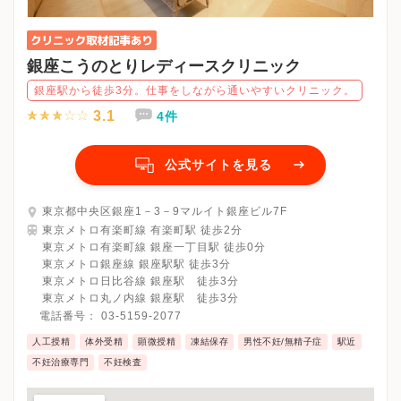
銀座こうのとりレディースクリニック
銀座駅から徒歩3分。仕事をしながら通いやすいクリニック。
3.1
4件
公式サイトを見る
東京都中央区銀座1－3－9マルイト銀座ビル7F
東京メトロ有楽町線 有楽町駅 徒歩2分
東京メトロ有楽町線 銀座一丁目駅 徒歩0分
東京メトロ銀座線 銀座駅駅 徒歩3分
東京メトロ日比谷線 銀座駅 徒歩3分
東京メトロ丸ノ内線 銀座駅 徒歩3分
電話番号：
03-5159-2077
人工授精
体外受精
顕微授精
凍結保存
男性不妊/無精子症
駅近
不妊治療専門
不妊検査