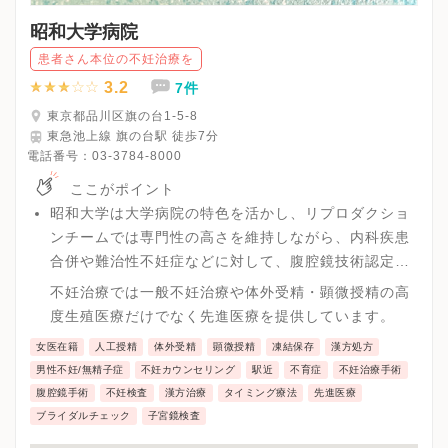
昭和大学病院
患者さん本位の不妊治療を
3.2
7件
東京都品川区旗の台1-5-8
東急池上線 旗の台駅 徒歩7分
電話番号：
03-3784-8000
ここがポイント
昭和大学は大学病院の特色を活かし、リプロダクショ
ンチームでは専門性の高さを維持しながら、内科疾患
合併や難治性不妊症などに対して、腹腔鏡技術認定医
による腹腔鏡手術など高度な不妊治療を実施していま
不妊治療では一般不妊治療や体外受精・顕微授精の高
す。
度生殖医療だけでなく先進医療を提供しています。
女医在籍
人工授精
体外受精
顕微授精
凍結保存
漢方処方
男性不妊/無精子症
不妊カウンセリング
駅近
不育症
不妊治療手術
腹腔鏡手術
不妊検査
漢方治療
タイミング療法
先進医療
ブライダルチェック
子宮鏡検査