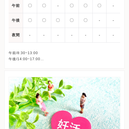
〇
〇
-
〇
〇
〇
-
午前
〇
〇
〇
〇
〇
-
-
午後
-
-
-
-
-
-
-
夜間
午前/8:30~13:00
午後/14:00~17:00
※水曜日は隔週診療
休診：水曜午前・日曜