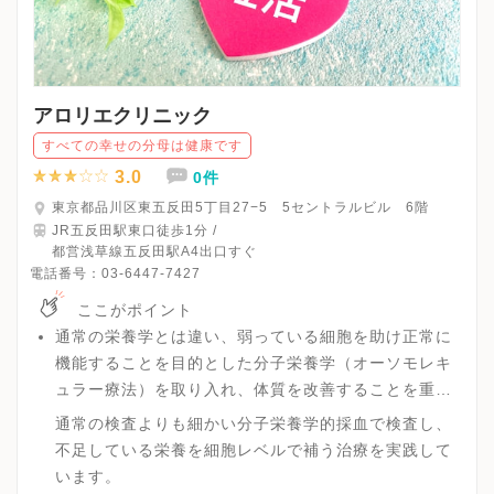
アロリエクリニック
すべての幸せの分母は健康です
3.0
0件
東京都品川区東五反田5丁目27−5 5セントラルビル 6階
JR五反田駅東口徒歩1分 /
都営浅草線五反田駅A4出口すぐ
電話番号：
03-6447-7427
ここがポイント
通常の栄養学とは違い、弱っている細胞を助け正常に
機能することを目的とした分子栄養学（オーソモレキ
ュラー療法）を取り入れ、体質を改善することを重視
し妊娠率を上げる取り組みを行うという不妊症に対し
通常の検査よりも細かい分子栄養学的採血で検査し、
ての治療を行っています。
不足している栄養を細胞レベルで補う治療を実践して
います。