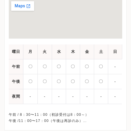
曜日
月
火
水
木
金
土
日
〇
〇
〇
〇
〇
〇
-
午前
〇
〇
〇
〇
〇
〇
-
午後
-
-
-
-
-
-
-
夜間
午前 / 8：30〜11：00（初診受付は8：00～）
午後 /11：00〜17：00（午後は再診のみ）
※日曜・祝日・創立記念日（11月15日）・年末年始、休診