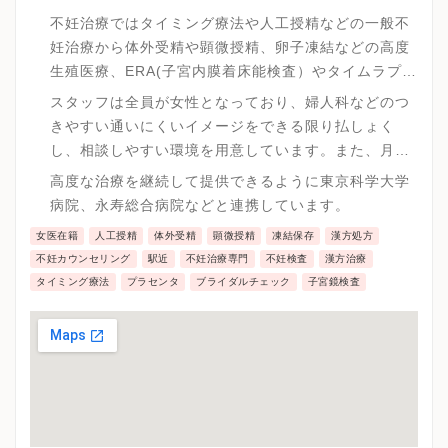
不妊治療ではタイミング療法や人工授精などの一般不
妊治療から体外受精や顕微授精、卵子凍結などの高度
生殖医療、ERA(子宮内膜着床能検査）やタイムラプス
培養などの先進医療まで高度で幅の広い治療が可能で
スタッフは全員が女性となっており、婦人科などのつ
す。
きやすい通いにくいイメージをできる限り払しょく
し、相談しやすい環境を用意しています。また、月経
周期に合わせての検査や治療のため、働きながらの両
高度な治療を継続して提供できるように東京科学大学
立が難しい不妊治療で、昼休みの時間帯の診察や火・
病院、永寿総合病院などと連携しています。
木曜日に夜間診療を行う事で少しでも通いやすいよう
女医在籍
人工授精
体外受精
顕微授精
凍結保存
漢方処方
努めています。
不妊カウンセリング
駅近
不妊治療専門
不妊検査
漢方治療
タイミング療法
プラセンタ
ブライダルチェック
子宮鏡検査