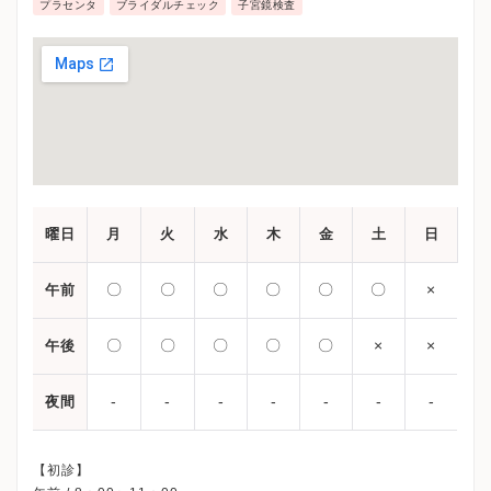
鏡検査などを行っています。治療としては卵管鏡下卵
プラセンタ
ブライダルチェック
子宮鏡検査
管形成術やホルモン薬物療法、人工授精が可能です。
曜日
月
火
水
木
金
土
日
〇
〇
〇
〇
〇
〇
×
午前
〇
〇
〇
〇
〇
×
×
午後
-
-
-
-
-
-
-
夜間
【初診】