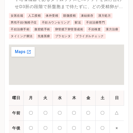
せD3胚の段階で胚盤胞まで待たずに、どの受精卵が望
ましいかの判断することが可能などの最先端の医療を
女医在籍
人工授精
体外受精
顕微授精
凍結保存
漢方処方
実施しています。
男性不妊/無精子症
不妊カウンセリング
駅近
不妊治療専門
不妊治療手術
腹腔鏡手術
卵管鏡下卵管形成術
不妊検査
漢方治療
タイミング療法
先進医療
プラセンタ
ブライダルチェック
曜日
月
火
水
木
金
土
日
〇
〇
〇
〇
〇
〇
△
午前
〇
〇
〇
〇
〇
〇
×
午後