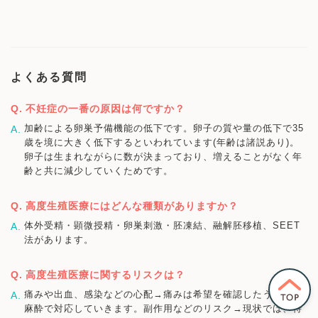
よくある質問
不妊症の一番の原因は何ですか？
加齢による卵巣予備機能の低下です。卵子の質や量の低下で35
歳を境に大きく低下するといわれています(年齢は諸説あり)。
卵子は生まれながらに数が決まっており、増えることがなく年
齢と共に減少していくためです。
高度生殖医療にはどんな種類がありますか？
体外受精・顕微授精・卵巣刺激・胚凍結、融解胚移植、SEET
法があります。
高度生殖医療に関するリスクは？
痛みや出血、感染などの心配→痛みは希望を確認したうえでの
麻酔で対応していきます。副作用などのリスク→現状では、特