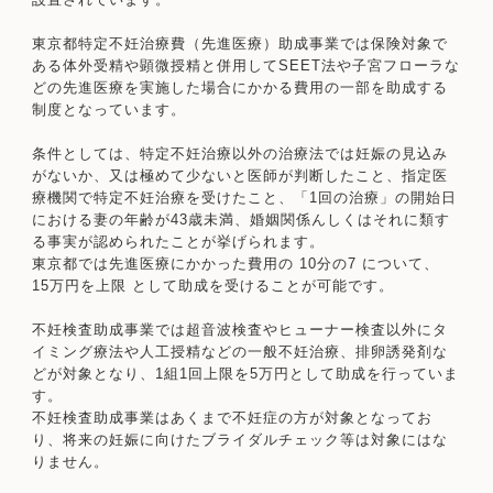
設置されています。
東京都特定不妊治療費（先進医療）助成事業では保険対象で
ある体外受精や顕微授精と併用してSEET法や子宮フローラな
どの先進医療を実施した場合にかかる費用の一部を助成する
制度となっています。
条件としては、特定不妊治療以外の治療法では妊娠の見込み
がないか、又は極めて少ないと医師が判断したこと、指定医
療機関で特定不妊治療を受けたこと、「1回の治療」の開始日
における妻の年齢が43歳未満、婚姻関係んしくはそれに類す
る事実が認められたことが挙げられます。
東京都では先進医療にかかった費用の 10分の7 について、
15万円を上限 として助成を受けることが可能です。
不妊検査助成事業では超音波検査やヒューナー検査以外にタ
イミング療法や人工授精などの一般不妊治療、排卵誘発剤な
どが対象となり、1組1回上限を5万円として助成を行っていま
す。
不妊検査助成事業はあくまで不妊症の方が対象となってお
り、将来の妊娠に向けたブライダルチェック等は対象にはな
りません。