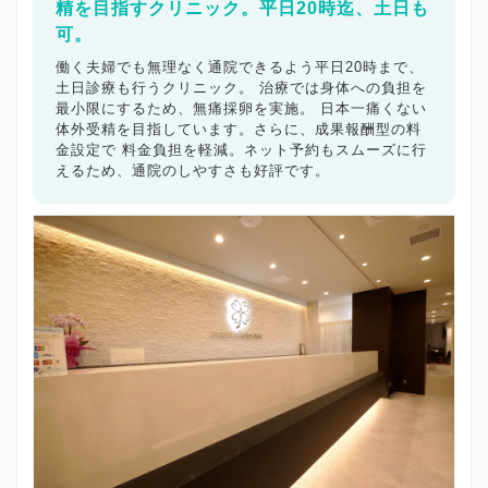
精を目指すクリニック。平日20時迄、土日も
可。
働く夫婦でも無理なく通院できるよう平日20時まで、
土日診療も行うクリニック。 治療では身体への負担を
最小限にするため、無痛採卵を実施。 日本一痛くない
体外受精を目指しています。さらに、成果報酬型の料
金設定で 料金負担を軽減。ネット予約もスムーズに行
えるため、通院のしやすさも好評です。