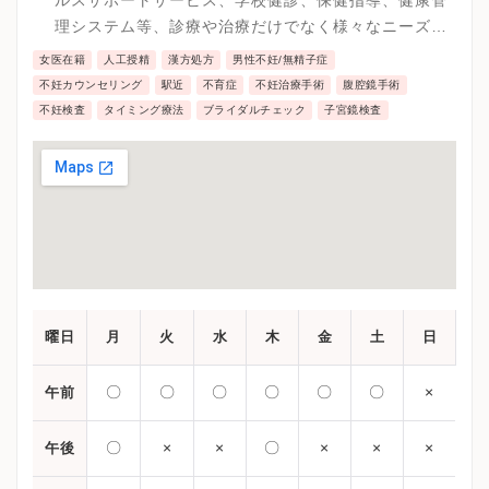
理システム等、診療や治療だけでなく様々なニーズに
応えています。
女医在籍
人工授精
漢方処方
男性不妊/無精子症
不妊カウンセリング
駅近
不育症
不妊治療手術
腹腔鏡手術
不妊検査
タイミング療法
ブライダルチェック
子宮鏡検査
曜日
月
火
水
木
金
土
日
〇
〇
〇
〇
〇
〇
×
午前
〇
×
×
〇
×
×
×
午後