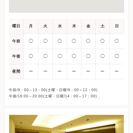
曜日
月
火
水
木
金
土
日
◯
◯
◯
◯
◯
◯
◯
午前
◯
◯
◯
◯
◯
◯
◯
午後
ー
ー
ー
ー
ー
ー
ー
夜間
午前/9：00～13：00(土曜・日曜/9：00～12：00)
午後/16:00～20:00(土曜・日曜/14：00～17：00)
※祝日も診療しています
※お電話受付時間 ①13:00まで ②19:30まで ③12:00まで