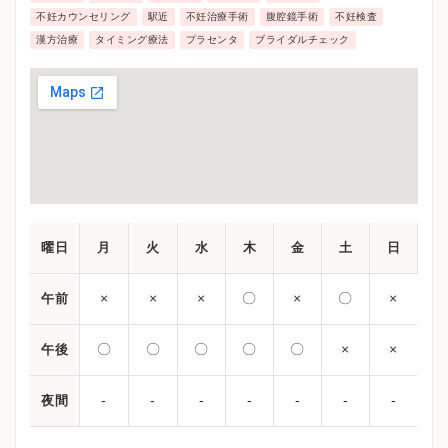
不妊カウンセリング
駅近
不妊治療手術
腹腔鏡手術
不妊検査
漢方治療
タイミング療法
プラセンタ
ブライダルチェック
曜日
月
火
水
木
金
土
日
×
×
×
〇
×
〇
×
午前
〇
〇
〇
〇
〇
×
×
午後
-
-
-
-
-
-
-
夜間