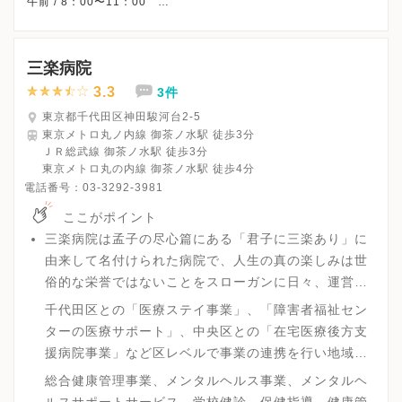
午前 / 8：00〜11：00
午後 /13：00〜15：00
※土曜午後・祝日・日曜、休診
※詳細はクリニックHPを確認、または直接お問い合わせくださ
三楽病院
3.3
3件
東京都千代田区神田駿河台2-5
東京メトロ丸ノ内線 御茶ノ水駅 徒歩3分
ＪＲ総武線 御茶ノ水駅 徒歩3分
東京メトロ丸の内線 御茶ノ水駅 徒歩4分
電話番号：
03-3292-3981
ここがポイント
三楽病院は孟子の尽心篇にある「君子に三楽あり」に
由来して名付けられた病院で、人生の真の楽しみは世
俗的な栄誉ではないことをスローガンに日々、運営を
しています。
千代田区との「医療ステイ事業」、「障害者福祉セン
ターの医療サポート」、中央区との「在宅医療後方支
援病院事業」など区レベルで事業の連携を行い地域医
療の拡充をはかっています。
総合健康管理事業、メンタルヘルス事業、メンタルヘ
ルスサポートサービス、学校健診、保健指導、健康管