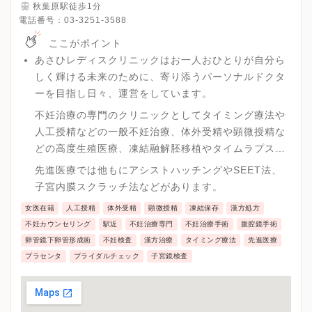
秋葉原駅徒歩1分
電話番号：
03-3251-3588
ここがポイント
あさひレディスクリニックはお一人おひとりが自分ら
しく輝ける未来のために、寄り添うパーソナルドクタ
ーを目指し日々、運営をしています。
不妊治療の専門のクリニックとしてタイミング療法や
人工授精などの一般不妊治療、体外受精や顕微授精な
どの高度生殖医療、凍結融解胚移植やタイムラプスイ
ンキュベーターなどの先進医療を提供しています。
先進医療では他もにアシストハッチングやSEET法、
子宮内膜スクラッチ法などがあります。
女医在籍
人工授精
体外受精
顕微授精
凍結保存
漢方処方
不妊カウンセリング
駅近
不妊治療専門
不妊治療手術
腹腔鏡手術
卵管鏡下卵管形成術
不妊検査
漢方治療
タイミング療法
先進医療
プラセンタ
ブライダルチェック
子宮鏡検査