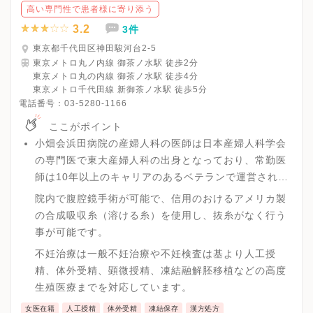
高い専門性で患者様に寄り添う
3.2
3件
東京都千代田区神田駿河台2-5
東京メトロ丸ノ内線 御茶ノ水駅 徒歩2分
東京メトロ丸の内線 御茶ノ水駅 徒歩4分
東京メトロ千代田線 新御茶ノ水駅 徒歩5分
電話番号：
03-5280-1166
ここがポイント
小畑会浜田病院の産婦人科の医師は日本産婦人科学会
の専門医で東大産婦人科の出身となっており、常勤医
師は10年以上のキャリアのあるベテランで運営されて
います。
院内で腹腔鏡手術が可能で、信用のおけるアメリカ製
の合成吸収糸（溶ける糸）を使用し、抜糸がなく行う
事が可能です。
不妊治療は一般不妊治療や不妊検査は基より人工授
精、体外受精、顕微授精、凍結融解胚移植などの高度
生殖医療までを対応しています。
女医在籍
人工授精
体外受精
凍結保存
漢方処方