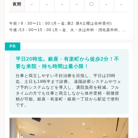
-
-
-
-
〇
-
-
夜間
午前 / 8：30〜11：00 (月～金､第2･第4土曜は全科受付)
午後 /13：00〜15：00 (月～金、火・水は外科・消化器外科、金
は小児科、外科・消化器外科のみ受付)
夜間診療/ 16：30～18：30 (毎週金曜日)
PR
※第1･3･5土曜日・祝日・日曜・年末年始、休診
※詳細はクリニックHPを確認、または直接お問い合わせくださ
平日20時迄。銀座・有楽町から徒歩2分！不
要な来院・待ち時間は最小限！
仕事と両立しやすい不妊治療を目指し、平日は20時
迄、土日も14時半まで診療。 遠隔診察システムやウェ
ブ予約システムなどを導入し、通院負荷を軽減。フル
タイムの方でも仕事と両立しながら体外受精・顕微授
精が可能。銀座・有楽町・銀座一丁目から駅近で便利
です。