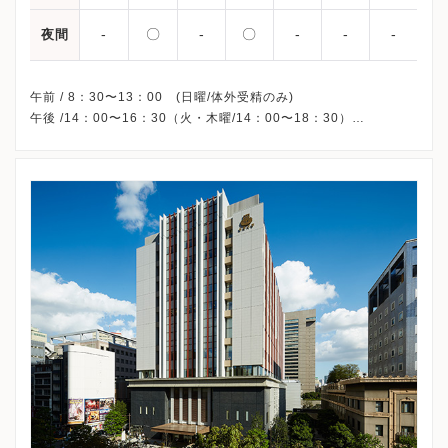
-
〇
-
〇
-
-
-
夜間
午前 / 8：30〜13：00 (日曜/体外受精のみ)
午後 /14：00〜16：30（火・木曜/14：00〜18：30）
※日曜午後、休診
※完全予約制です。ご来院の前にご予約ください。
※学会やビル全体の定期メンテナンス（2月第3日曜日、年末年
始）の際には休診させていただくことがございます。
※詳細はクリニックHPを確認、または直接お問い合わせくださ