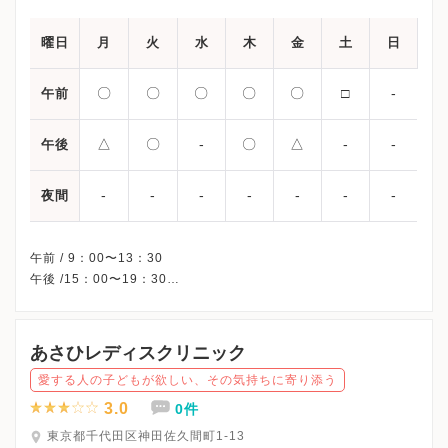
曜日
月
火
水
木
金
土
日
〇
〇
〇
〇
〇
□
-
午前
△
〇
-
〇
△
-
-
午後
-
-
-
-
-
-
-
夜間
午前 / 9：00〜13：30
午後 /15：00〜19：30
△・・・15：00〜18：00
□・・・9：00〜14：00
※水曜土曜午後・日曜・祝日、休診
あさひレディスクリニック
※最終受付：診療時間の30分前まで(体外受精周期で院内採血のあ
愛する人の子どもが欲しい、その気持ちに寄り添う
る方は診療時間の60分前まで)
※受診前には必ずクリニックHPを確認、または直接お問い合わせ
3.0
0件
東京都千代田区神田佐久間町1-13