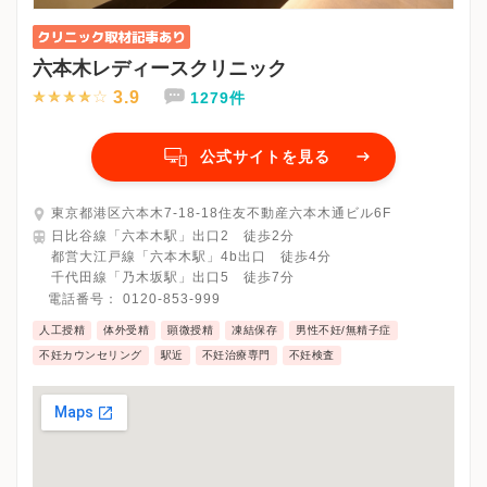
六本木レディースクリニック
3.9
1279件
公式サイトを見る
東京都港区六本木7-18-18住友不動産六本木通ビル6F
日比谷線「六本木駅」出口2 徒歩2分
都営大江戸線「六本木駅」4b出口 徒歩4分
千代田線「乃木坂駅」出口5 徒歩7分
電話番号：
0120-853-999
人工授精
体外受精
顕微授精
凍結保存
男性不妊/無精子症
不妊カウンセリング
駅近
不妊治療専門
不妊検査