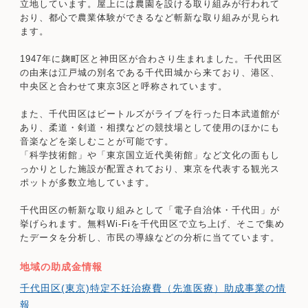
立地しています。屋上には農園を設ける取り組みが行われて
おり、都心で農業体験ができるなど斬新な取り組みが見られ
ます。
1947年に麹町区と神田区が合わさり生まれました。千代田区
の由来は江戸城の別名である千代田城から来ており、港区、
中央区と合わせて東京3区と呼称されています。
また、千代田区はビートルズがライブを行った日本武道館が
あり、柔道・剣道・相撲などの競技場として使用のほかにも
音楽などを楽しむことが可能です。
「科学技術館」や「東京国立近代美術館」など文化の面もし
っかりとした施設が配置されており、東京を代表する観光ス
ポットが多数立地しています。
千代田区の斬新な取り組みとして「電子自治体・千代田」が
挙げられます。無料Wi-Fiを千代田区で立ち上げ、そこで集め
たデータを分析し、市民の導線などの分析に当てています。
地域の助成金情報
千代田区(東京)特定不妊治療費（先進医療）助成事業の情
報