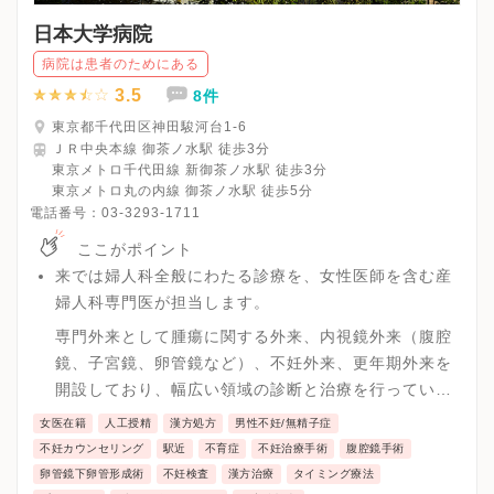
日本大学病院
病院は患者のためにある
3.5
8件
東京都千代田区神田駿河台1-6
ＪＲ中央本線 御茶ノ水駅 徒歩3分
東京メトロ千代田線 新御茶ノ水駅 徒歩3分
東京メトロ丸の内線 御茶ノ水駅 徒歩5分
電話番号：
03-3293-1711
ここがポイント
来では婦人科全般にわたる診療を、女性医師を含む産
婦人科専門医が担当します。
専門外来として腫瘍に関する外来、内視鏡外来（腹腔
鏡、子宮鏡、卵管鏡など）、不妊外来、更年期外来を
開設しており、幅広い領域の診断と治療を行っていま
す。
女医在籍
人工授精
漢方処方
男性不妊/無精子症
不妊症に関しては、超音波検査、ホルモン測定、子宮
不妊カウンセリング
駅近
不育症
不妊治療手術
腹腔鏡手術
卵管造影、精液検査､ヒューナーテスト、外来での子宮
卵管鏡下卵管形成術
不妊検査
漢方治療
タイミング療法