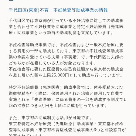
千代田区(東京)不育・不妊検査等助成事業の情報
千代田区では東京都が行っている不妊治療に対しての助成事
業と合わせて不妊検査等助成事業と特定不妊治療費（先進医
療）助成事業という独自の助成制度を立案しています。
不妊検査等助成事業では、不妊検査および一般不妊治療に要
する費用の一部を助成しており、東京都の不妊検査等助成事
業の承認を受けている夫婦（事実婚）で、千代田区に夫婦の
どちらかが在籍している人が対象となります。
不妊検査等に要した医療費の自己負担額から東京都の助成金
を差し引いた額を上限25,000円として助成を行っています。
特定不妊治療費（先進医療）助成事業では、体外受精および
顕微授精を行う際に、保険適用された治療と併用して自費で
実施される「先進医療」に係る費用の一部を助成する制度で1
回の治療につき5万円を上限に助成を行っています。
また、東京都の助成制度も活用が可能です。
東京都特定不妊治療費（先進医療）助成事業・東京都不妊検
査等助成事業・東京都不育症検査助成事業の3つと相談窓口が