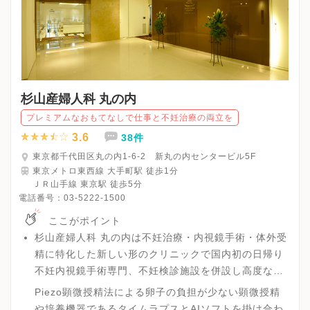
杉山産婦人科 丸の内
プレミアムなおもてなしで仕事と不妊治療の両立を
3.6
38件
東京都千代田区丸の内1-6-2 新丸の内センタービル5F
東京メトロ東西線 大手町駅 徒歩1分
ＪＲ山手線 東京駅 徒歩5分
電話番号：
03-5222-1500
ここがポイント
杉山産婦人科 丸の内は不妊治療・内視鏡手術・体外受
精に特化した新しい形のクリニックで国内初の日帰り
不妊内視鏡手術専門、不妊検診施設を併設し高度な生
殖医療を充実させた高度な不妊治療を行える環境が整
Piezo顕微授精法による卵子の負担が少ない顕微授精
ったクリニックです。
や培養機器であるタイムラプスとAIソフトを掛け合わ