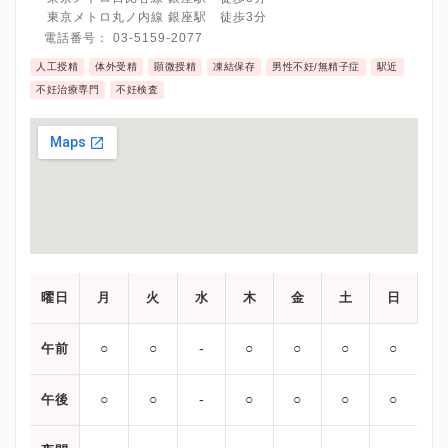
東京メトロ丸ノ内線 銀座駅 徒歩3分
電話番号：
03-5159-2077
人工授精
体外受精
顕微授精
凍結保存
男性不妊/無精子症
駅近
不妊治療専門
不妊検査
曜日
月
火
水
木
金
土
日
○
○
‐
○
○
○
○
午前
○
○
‐
○
○
○
○
午後