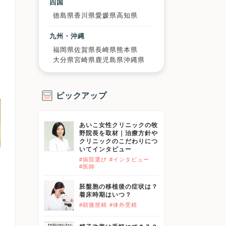
四国
徳島県
香川県
愛媛県
高知県
九州・沖縄
福岡県
佐賀県
長崎県
熊本県
大分県
宮崎県
鹿児島県
沖縄県
ピックアップ
あいこ女性クリニックの牧
野院長を取材｜治療方針や
クリニックのこだわりにつ
いてインタビュー
#病院選び
#インタビュー
#医師
胚盤胞の移植後の症状は？
着床時期はいつ？
#顕微授精
#体外受精