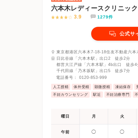
六本木レディースクリニック
3.9
1279件
公式サ
東京都港区六本木7-18-18住友不動産六本
日比谷線「六本木駅」出口2 徒歩2分
都営大江戸線「六本木駅」4b出口 徒歩4
千代田線「乃木坂駅」出口5 徒歩7分
電話番号：
0120-853-999
人工授精
体外受精
顕微授精
凍結保存
不妊カウンセリング
駅近
不妊治療専門
曜日
月
火
◯
◯
午前