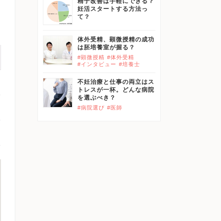
精子改善は手軽にできる？
妊活スタートする方法っ
て？
体外受精、顕微授精の成功
は胚培養室が握る？
#顕微授精
#体外受精
#インタビュー
#培養士
不妊治療と仕事の両立はス
トレスが一杯。どんな病院
を選ぶべき？
#病院選び
#医師