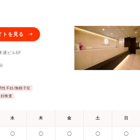
イトを見る
木通ビル6F
分
男性不妊/無精子症
不妊検査
水
木
金
土
日
◯
◯
◯
◯
◯