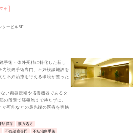
立を
ンタービル5F
視鏡手術・体外受精に特化した新し
妊内視鏡手術専門、不妊検診施設を
度な不妊治療を行える環境が整った
が少ない顕微授精や培養機器であるタ
3胚の段階で胚盤胞まで待たずに、
とが可能などの最先端の医療を実施
凍結保存
漢方処方
近
不妊治療専門
不妊治療手術