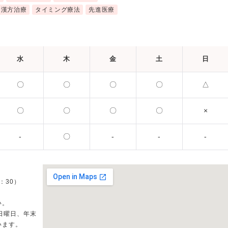
漢方治療
タイミング療法
先進医療
水
木
金
土
日
〇
〇
〇
〇
△
〇
〇
〇
〇
×
-
〇
-
-
-
8：30）
い。
日曜日、年末
います。