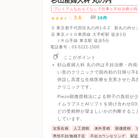
杉山産婦人科 丸の内
プレミアムなおもてなしで仕事と不妊治療の両
3.6
38件
東京都千代田区丸の内1-6-2 新丸の内セ
東京メトロ東西線 大手町駅 徒歩1分
ＪＲ山手線 東京駅 徒歩5分
電話番号：
03-5222-1500
ここがポイント
杉山産婦人科 丸の内は不妊治療・内
い形のクリニックで国内初の日帰り不
併設し高度な生殖医療を充実させた高
クリニックです。
Piezo顕微授精法による卵子の負担
イムラプスとAIソフトを掛け合わせD
どの受精卵が望ましいかの判断するこ
しています。
女医在籍
人工授精
体外受精
顕微授精
男性不妊/無精子症
不妊カウンセリング
駅