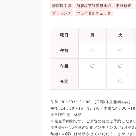
腹腔鏡手術
卵管鏡下卵管形成術
不妊検査
プラセンタ
ブライダルチェック
曜日
月
火
〇
〇
午前
〇
〇
午後
-
〇
夜間
午前 / 8：30〜13：00 (日曜/体外受精のみ)
午後 /14：00〜16：30（火・木曜/14：00〜1
※日曜午後、休診
※完全予約制です。ご来院の前にご予約くださ
※学会やビル全体の定期メンテナンス（2月第3
年始）の際には休診させていただくことがござ