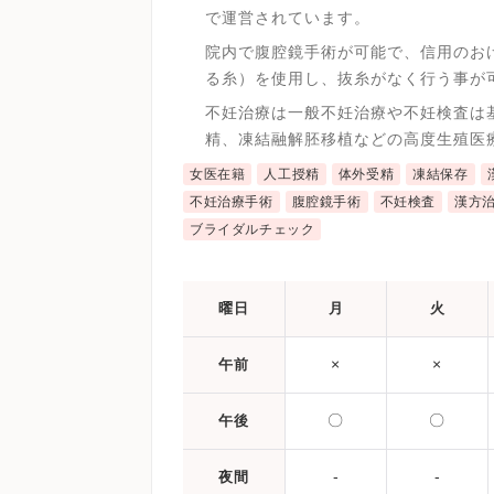
で運営されています。
院内で腹腔鏡手術が可能で、信用のお
る糸）を使用し、抜糸がなく行う事が
不妊治療は一般不妊治療や不妊検査は
精、凍結融解胚移植などの高度生殖医
女医在籍
人工授精
体外受精
凍結保存
不妊治療手術
腹腔鏡手術
不妊検査
漢方
ブライダルチェック
曜日
月
火
×
×
午前
〇
〇
午後
-
-
夜間