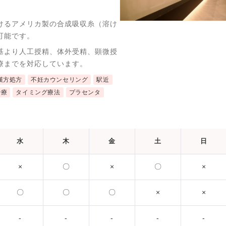
けるアメリカ製の合成吸収糸（溶け
可能です。
基より人工授精、体外受精、顕微授
療までを対応しています。
漢方処方
不妊カウンセリング
駅近
治療
タイミング療法
プラセンタ
水
木
金
土
日
×
〇
×
〇
×
〇
〇
〇
×
×
-
-
-
-
-