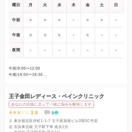
曜日
月
火
水
木
金
土
日
○
○
○
‐
○
○
‐
午前
○
○
○
‐
○
‐
‐
午後
‐
‐
‐
‐
‐
‐
‐
夜間
午前/9:00〜12:00
午後/16:00〜18:30
夏季休診として8月11日（日）～8月18日（日）の期間は休診とな
王子金田レディース・ペインクリニック
あなたの目線に立って一緒に悩みを解決します
3.0
0件
東京都北区岸町1-1-7 王子新扇屋ビル3階3C号室
京浜東北線 王子駅下車 徒歩1分