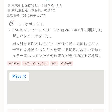
東京都北区赤羽西１丁目３６−１１
京浜東北線「赤羽駅」徒歩4分
電話番号：
03-3909-1177
ここがポイント
LANA レディースクリニックは2022年1月に開院した
新しいクリニックです。
婦人科を専門としており、不妊相談に対応しており、
子宮がん検診やおりもの検査、甲状腺ホルモンや抗ミ
ュラー管ホルモン(AMH)検査など専門的な不妊検査を
受診することが可能です。
女医在籍
不妊カウンセリング
駅近
不妊検査