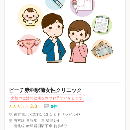
ピーチ赤羽駅前女性クリニック
女性の生活の健康を保つお手伝いをします
3.0
0件
東京都北区赤羽1-13-1 ミドリヤビル4F
埼京線 赤羽駅下車 徒歩1分
南北線 赤羽岩淵駅下車 徒歩6分