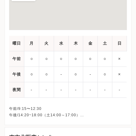
曜日
月
火
水
木
金
土
日
○
○
○
○
○
○
×
午前
○
○
-
○
-
○
×
午後
-
-
-
-
-
-
-
夜間
午前/9:15〜12:30
午後/14:20~18:00（土14:00～17:00）
休診：水曜・金曜午後・祝日・日曜
※ 午後の診療は完全予約制となります。
※詳細はクリニックHPを確認、または直接お問い合わせくださ