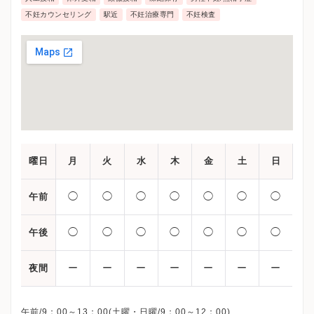
不妊カウンセリング
駅近
不妊治療専門
不妊検査
曜日
月
火
水
木
金
土
日
◯
◯
◯
◯
◯
◯
◯
午前
◯
◯
◯
◯
◯
◯
◯
午後
ー
ー
ー
ー
ー
ー
ー
夜間
午前/9：00～13：00(土曜・日曜/9：00～12：00)