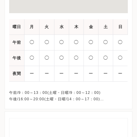
曜日
月
火
水
木
金
土
日
◯
◯
◯
◯
◯
◯
◯
午前
◯
◯
◯
◯
◯
◯
◯
午後
ー
ー
ー
ー
ー
ー
ー
夜間
午前/9：00～13：00(土曜・日曜/9：00～12：00)
午後/16:00～20:00(土曜・日曜/14：00～17：00)
※祝日も診療しています
※お電話受付時間 ①13:00まで ②19:30まで ③12:00まで