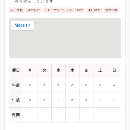
療を対応しています。
人工授精
漢方処方
不妊カウンセリング
駅近
不妊検査
漢方治療
曜日
月
火
水
木
金
土
日
○
○
○
○
○
○
‐
午前
○
○
‐
○
○
‐
‐
午後
‐
‐
‐
‐
‐
‐
‐
夜間