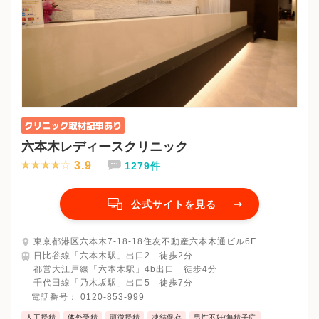
六本木レディースクリニック
3.9
1279件
公式サイトを見る
東京都港区六本木7-18-18住友不動産六本木通ビル6F
日比谷線「六本木駅」出口2 徒歩2分
都営大江戸線「六本木駅」4b出口 徒歩4分
千代田線「乃木坂駅」出口5 徒歩7分
電話番号：
0120-853-999
人工授精
体外受精
顕微授精
凍結保存
男性不妊/無精子症