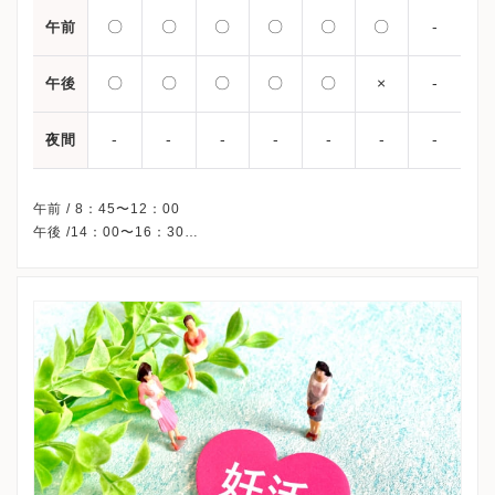
〇
〇
〇
〇
〇
〇
-
午前
〇
〇
〇
〇
〇
×
-
午後
-
-
-
-
-
-
-
夜間
午前 / 8：45〜12：00
午後 /14：00〜16：30
※祝日・日曜・年末年始、休診
※詳細はクリニックHPを確認、または直接お問い合わせくださ