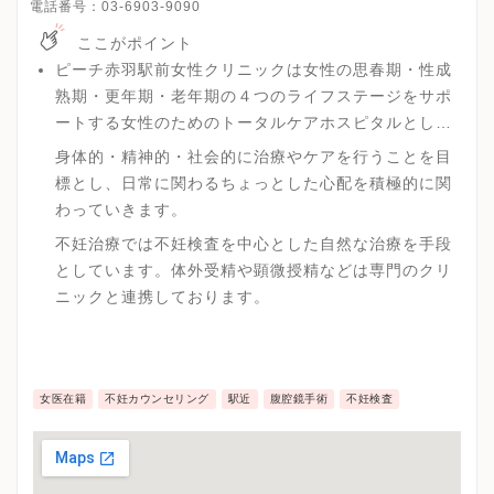
電話番号：
03-6903-9090
ここがポイント
ピーチ赤羽駅前女性クリニックは女性の思春期・性成
熟期・更年期・老年期の４つのライフステージをサポ
ートする女性のためのトータルケアホスピタルとし
て“女性総合診療科”を掲げています。
身体的・精神的・社会的に治療やケアを行うことを目
標とし、日常に関わるちょっとした心配を積極的に関
わっていきます。
不妊治療では不妊検査を中心とした自然な治療を手段
としています。体外受精や顕微授精などは専門のクリ
ニックと連携しております。
女医在籍
不妊カウンセリング
駅近
腹腔鏡手術
不妊検査