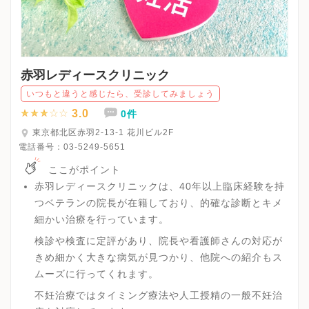
赤羽レディースクリニック
いつもと違うと感じたら、受診してみましょう
3.0
0件
東京都北区赤羽2-13-1 花川ビル2F
電話番号：
03-5249-5651
ここがポイント
赤羽レディースクリニックは、40年以上臨床経験を持
つベテランの院長が在籍しており、的確な診断とキメ
細かい治療を行っています。
検診や検査に定評があり、院長や看護師さんの対応が
きめ細かく大きな病気が見つかり、他院への紹介もス
ムーズに行ってくれます。
不妊治療ではタイミング療法や人工授精の一般不妊治