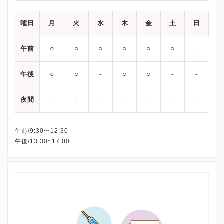
曜日
月
火
水
木
金
土
日
○
○
○
○
○
○
‐
午前
○
○
‐
○
○
‐
‐
午後
‐
‐
‐
‐
‐
‐
‐
夜間
午前/9:30〜12:30
午後/13:30~17:00