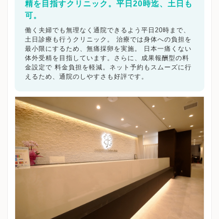
精を目指すクリニック。平日20時迄、土日も
可。
働く夫婦でも無理なく通院できるよう平日20時まで、
土日診療も行うクリニック。 治療では身体への負担を
最小限にするため、無痛採卵を実施。 日本一痛くない
体外受精を目指しています。さらに、成果報酬型の料
金設定で 料金負担を軽減。ネット予約もスムーズに行
えるため、通院のしやすさも好評です。