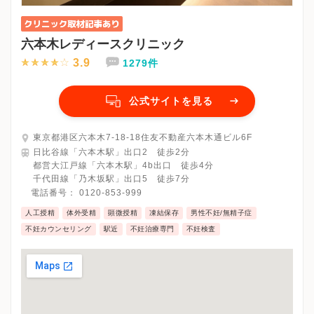
六本木レディースクリニック
3.9
1279件
公式サイトを見る
東京都港区六本木7-18-18住友不動産六本木通ビル6F
日比谷線「六本木駅」出口2 徒歩2分
都営大江戸線「六本木駅」4b出口 徒歩4分
千代田線「乃木坂駅」出口5 徒歩7分
電話番号：
0120-853-999
人工授精
体外受精
顕微授精
凍結保存
男性不妊/無精子症
不妊カウンセリング
駅近
不妊治療専門
不妊検査