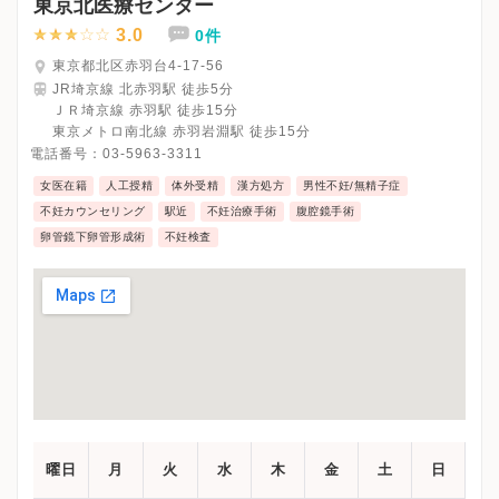
東京北医療センター
3.0
0件
東京都北区赤羽台4-17-56
JR埼京線 北赤羽駅 徒歩5分
ＪＲ埼京線 赤羽駅 徒歩15分
東京メトロ南北線 赤羽岩淵駅 徒歩15分
電話番号：
03-5963-3311
女医在籍
人工授精
体外受精
漢方処方
男性不妊/無精子症
不妊カウンセリング
駅近
不妊治療手術
腹腔鏡手術
卵管鏡下卵管形成術
不妊検査
曜日
月
火
水
木
金
土
日