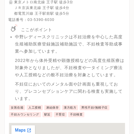
東京メトロ南北線 王子駅 徒歩3分
ＪＲ京浜東北線 王子駅 徒歩4分
都電荒川線 王子駅前駅 徒歩5分
電話番号：
03-5390-6030
ここがポイント
中野レディースクリニックは不妊治療を中心した高度
生殖補助医療登録施設補助施設で、不妊検査等助成事
業へ参加しています。
2022年から体外受精や顕微授精などの高度生殖医療は
対象外となりましたが、不妊検査や一タイミング療法
や人工授精などの般不妊治療を対象としています。
不妊症においてのメンタル面や計画面も重視してお
り、プレコンセプションケアに関わる検査も実施して
います。
女医在籍
人工授精
凍結保存
漢方処方
男性不妊/無精子症
不妊カウンセリング
駅近
不育症
不妊検査