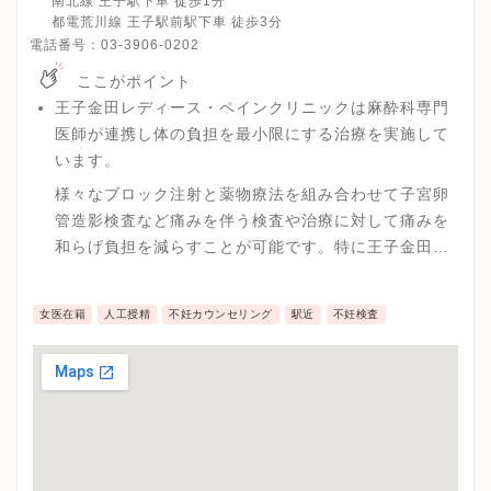
南北線 王子駅下車 徒歩1分
都電荒川線 王子駅前駅下車 徒歩3分
電話番号：
03-3906-0202
ここがポイント
王子金田レディース・ペインクリニックは麻酔科専門
医師が連携し体の負担を最小限にする治療を実施して
います。
様々なブロック注射と薬物療法を組み合わせて子宮卵
管造影検査など痛みを伴う検査や治療に対して痛みを
和らげ負担を減らすことが可能です。特に王子金田レ
ディース・ペインクリニックではブロック注射を最新
の超音波装置と穿刺技術を用いて通常の治療よりもさ
女医在籍
人工授精
不妊カウンセリング
駅近
不妊検査
らに効果と痛みの緩和ができるように心がけていま
す。