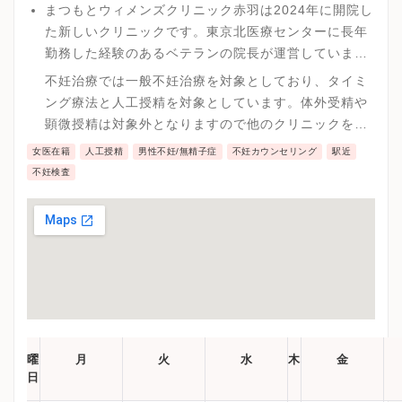
まつもとウィメンズクリニック赤羽は2024年に開院し
た新しいクリニックです。東京北医療センターに長年
勤務した経験のあるベテランの院長が運営していま
す。
不妊治療では一般不妊治療を対象としており、タイミ
ング療法と人工授精を対象としています。体外受精や
顕微授精は対象外となりますので他のクリニックをご
紹介させていただきます。
女医在籍
人工授精
男性不妊/無精子症
不妊カウンセリング
駅近
不妊検査
曜
月
火
水
木
金
日