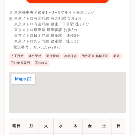
東京都中央区銀座1－3－9マルイト銀座ビル7F
東京メトロ有楽町線 有楽町駅 徒歩2分
東京メトロ有楽町線 銀座一丁目駅 徒歩0分
東京メトロ銀座線 銀座駅駅 徒歩3分
東京メトロ日比谷線 銀座駅 徒歩3分
東京メトロ丸ノ内線 銀座駅 徒歩3分
電話番号：
03-5159-2077
人工授精
体外受精
顕微授精
凍結保存
男性不妊/無精子症
駅近
不妊治療専門
不妊検査
曜日
月
火
水
木
金
土
日