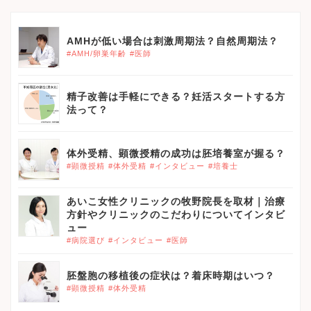
AMHが低い場合は刺激周期法？自然周期法？
#AMH/卵巣年齢
#医師
精子改善は手軽にできる？妊活スタートする方
法って？
体外受精、顕微授精の成功は胚培養室が握る？
#顕微授精
#体外受精
#インタビュー
#培養士
あいこ女性クリニックの牧野院長を取材｜治療
方針やクリニックのこだわりについてインタビ
ュー
#病院選び
#インタビュー
#医師
胚盤胞の移植後の症状は？着床時期はいつ？
#顕微授精
#体外受精