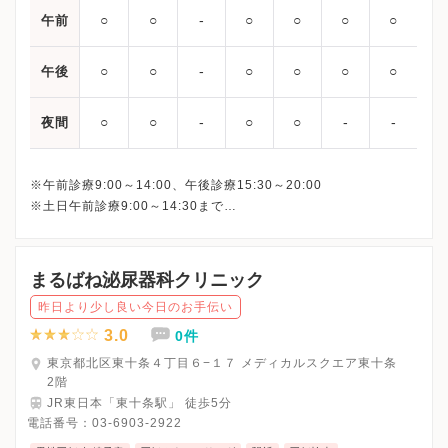
○
○
‐
○
○
○
○
午前
○
○
‐
○
○
○
○
午後
○
○
‐
○
○
‐
‐
夜間
※午前診療9:00～14:00、午後診療15:30～20:00
※土日午前診療9:00～14:30まで
最終受付は下記となります。
平日午前： 13:30
平日午後：19:30
まるばね泌尿器科クリニック
土日： 14:00
昨日より少し良い今日のお手伝い
3.0
0件
東京都北区東十条４丁目６−１７ メディカルスクエア東十条
2階
JR東日本「東十条駅」 徒歩5分
電話番号：
03-6903-2922