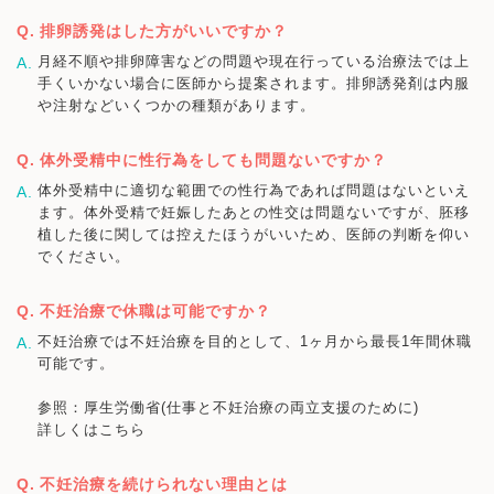
排卵誘発はした方がいいですか？
月経不順や排卵障害などの問題や現在行っている治療法では上
手くいかない場合に医師から提案されます。排卵誘発剤は内服
や注射などいくつかの種類があります。
体外受精中に性行為をしても問題ないですか？
体外受精中に適切な範囲での性行為であれば問題はないといえ
ます。体外受精で妊娠したあとの性交は問題ないですが、胚移
植した後に関しては控えたほうがいいため、医師の判断を仰い
でください。
不妊治療で休職は可能ですか？
不妊治療では不妊治療を目的として、1ヶ月から最長1年間休職
可能です。
参照：厚生労働省(仕事と不妊治療の両立支援のために)
詳しくはこちら
不妊治療を続けられない理由とは