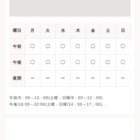
曜日
月
火
水
木
金
土
日
◯
◯
◯
◯
◯
◯
◯
午前
◯
◯
◯
◯
◯
◯
◯
午後
ー
ー
ー
ー
ー
ー
ー
夜間
午前/9：00～13：00(土曜・日曜/9：00～12：00)
午後/16:00～20:00(土曜・日曜/14：00～17：00)
※祝日も診療しています
※お電話受付時間 ①13:00まで ②19:30まで ③12:00まで