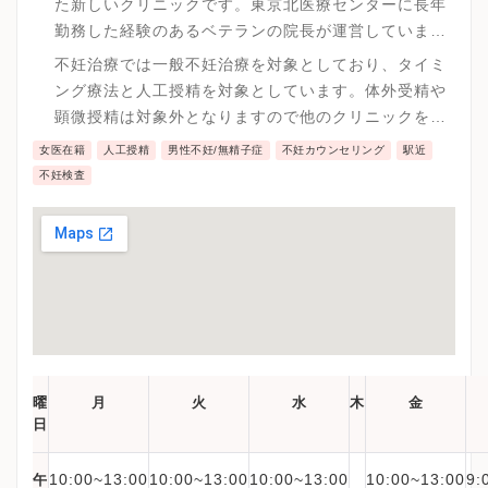
た新しいクリニックです。東京北医療センターに長年
勤務した経験のあるベテランの院長が運営していま
す。
不妊治療では一般不妊治療を対象としており、タイミ
ング療法と人工授精を対象としています。体外受精や
顕微授精は対象外となりますので他のクリニックをご
紹介させていただきます。
女医在籍
人工授精
男性不妊/無精子症
不妊カウンセリング
駅近
不妊検査
曜
月
火
水
木
金
日
10:00~13:00
10:00~13:00
10:00~13:00
10:00~13:00
9:
午