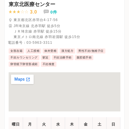
※詳細はクリニックHPを確認、または直接お問い合わせくださ
東京北医療センター
3.0
0件
東京都北区赤羽台4-17-56
JR埼京線 北赤羽駅 徒歩5分
ＪＲ埼京線 赤羽駅 徒歩15分
東京メトロ南北線 赤羽岩淵駅 徒歩15分
電話番号：
03-5963-3311
女医在籍
人工授精
体外受精
漢方処方
男性不妊/無精子症
不妊カウンセリング
駅近
不妊治療手術
腹腔鏡手術
卵管鏡下卵管形成術
不妊検査
曜日
月
火
水
木
金
土
日