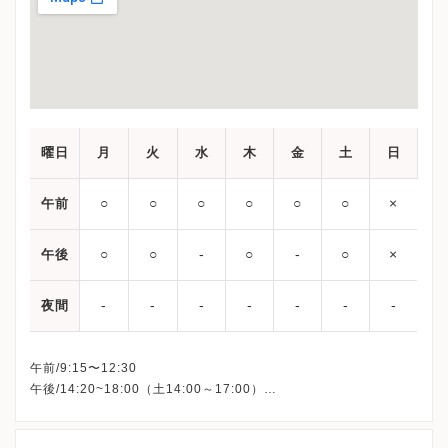
曜日
月
火
水
木
金
土
日
○
○
○
○
○
○
×
午前
○
○
-
○
-
○
×
午後
-
-
-
-
-
-
-
夜間
午前/9:15〜12:30
午後/14:20~18:00（土14:00～17:00）
休診：水曜・金曜午後・祝日・日曜
※ 午後の診療は完全予約制となります。