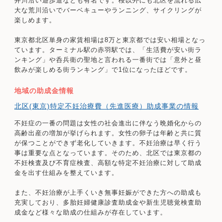
井川沿い遊歩道なども有名です。桜以外にも北区を流れる広
大な荒川沿いでバーベキューやランニング、サイクリングが
楽しめます。
東京都北区単身の家賃相場は8万と東京都では安い相場となっ
ています。ターミナル駅の赤羽駅では、「生活費が安い街ラ
ンキング」や呑兵衛の聖地と言われる一番街では「意外と昼
飲みが楽しめる街ランキング」で1位になったほどです。
地域の助成金情報
北区(東京)特定不妊治療費（先進医療）助成事業の情報
不妊症の一番の問題は女性の社会進出に伴なう晩婚化からの
高齢出産の増加が挙げられます。女性の卵子は年齢と共に質
が保つことができず老化していきます。不妊治療は早く行う
事は重要な点となっています。そのため、北区では東京都の
不妊検査及び不育症検査、高額な特定不妊治療に対して助成
金を出す仕組みを整えています。
また、不妊治療が上手くいき無事妊娠ができた方への助成も
充実しており、多胎妊婦健康診査助成金や新生児聴覚検査助
成金など様々な助成の仕組みが存在しています。