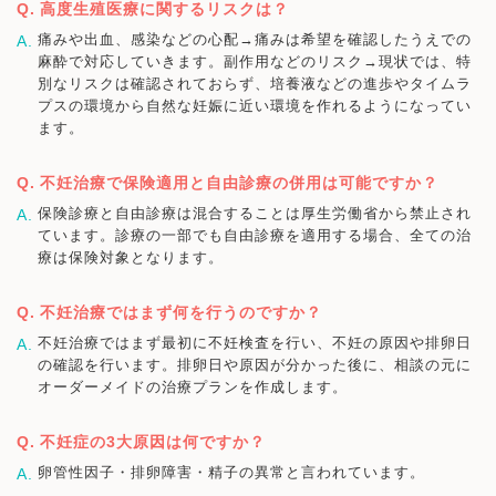
高度生殖医療に関するリスクは？
痛みや出血、感染などの心配→痛みは希望を確認したうえでの
麻酔で対応していきます。副作用などのリスク→現状では、特
別なリスクは確認されておらず、培養液などの進歩やタイムラ
プスの環境から自然な妊娠に近い環境を作れるようになってい
ます。
不妊治療で保険適用と自由診療の併用は可能ですか？
保険診療と自由診療は混合することは厚生労働省から禁止され
ています。診療の一部でも自由診療を適用する場合、全ての治
療は保険対象となります。
不妊治療ではまず何を行うのですか？
不妊治療ではまず最初に不妊検査を行い、不妊の原因や排卵日
の確認を行います。排卵日や原因が分かった後に、相談の元に
オーダーメイドの治療プランを作成します。
不妊症の3大原因は何ですか？
卵管性因子・排卵障害・精子の異常と言われています。