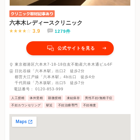
六本木レディースクリニック
3.9
1279件
公式サイトを見る
東京都港区六本木7-18-18住友不動産六本木通ビル6F
日比谷線「六本木駅」出口2 徒歩2分
都営大江戸線「六本木駅」4b出口 徒歩4分
千代田線「乃木坂駅」出口5 徒歩7分
電話番号：
0120-853-999
人工授精
体外受精
顕微授精
凍結保存
男性不妊/無精子症
不妊カウンセリング
駅近
不妊治療専門
不妊検査