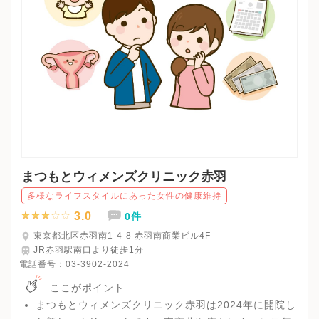
まつもとウィメンズクリニック赤羽
多様なライフスタイルにあった女性の健康維持
3.0
0件
東京都北区赤羽南1-4-8 赤羽南商業ビル4F
JR赤羽駅南口より徒歩1分
電話番号：
03-3902-2024
ここがポイント
まつもとウィメンズクリニック赤羽は2024年に開院し