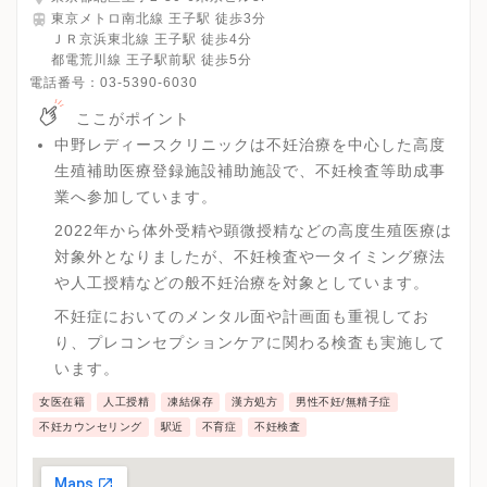
東京メトロ南北線 王子駅 徒歩3分
ＪＲ京浜東北線 王子駅 徒歩4分
都電荒川線 王子駅前駅 徒歩5分
電話番号：
03-5390-6030
ここがポイント
中野レディースクリニックは不妊治療を中心した高度
生殖補助医療登録施設補助施設で、不妊検査等助成事
業へ参加しています。
2022年から体外受精や顕微授精などの高度生殖医療は
対象外となりましたが、不妊検査や一タイミング療法
や人工授精などの般不妊治療を対象としています。
不妊症においてのメンタル面や計画面も重視してお
り、プレコンセプションケアに関わる検査も実施して
います。
女医在籍
人工授精
凍結保存
漢方処方
男性不妊/無精子症
不妊カウンセリング
駅近
不育症
不妊検査