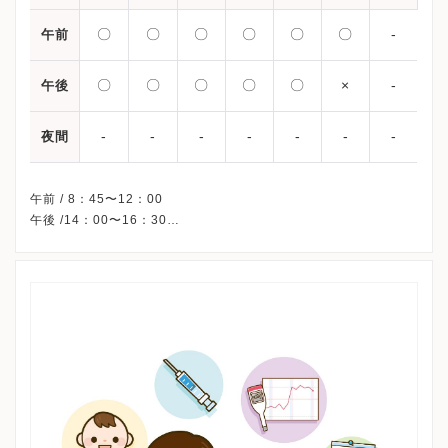
〇
〇
〇
〇
〇
〇
-
午前
〇
〇
〇
〇
〇
×
-
午後
-
-
-
-
-
-
-
夜間
午前 / 8：45〜12：00
午後 /14：00〜16：30
※祝日・日曜・年末年始、休診
※詳細はクリニックHPを確認、または直接お問い合わせくださ