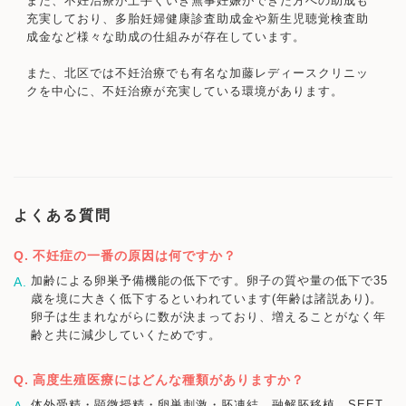
また、不妊治療が上手くいき無事妊娠ができた方への助成も
充実しており、多胎妊婦健康診査助成金や新生児聴覚検査助
成金など様々な助成の仕組みが存在しています。
また、北区では不妊治療でも有名な加藤レディースクリニッ
クを中心に、不妊治療が充実している環境があります。
よくある質問
不妊症の一番の原因は何ですか？
加齢による卵巣予備機能の低下です。卵子の質や量の低下で35
歳を境に大きく低下するといわれています(年齢は諸説あり)。
卵子は生まれながらに数が決まっており、増えることがなく年
齢と共に減少していくためです。
高度生殖医療にはどんな種類がありますか？
体外受精・顕微授精・卵巣刺激・胚凍結、融解胚移植、SEET