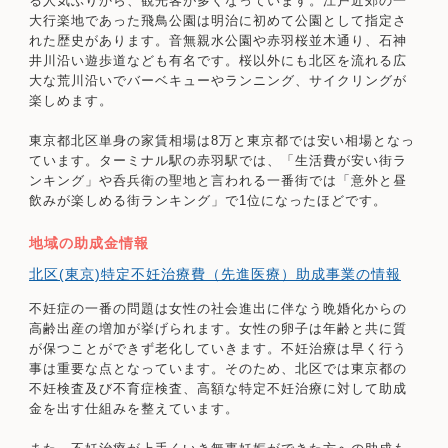
る人気ぶりから、観光客が多くなっています。江戸近郊の一
大行楽地であった飛鳥公園は明治に初めて公園として指定さ
れた歴史があります。音無親水公園や赤羽桜並木通り、石神
井川沿い遊歩道なども有名です。桜以外にも北区を流れる広
大な荒川沿いでバーベキューやランニング、サイクリングが
楽しめます。
東京都北区単身の家賃相場は8万と東京都では安い相場となっ
ています。ターミナル駅の赤羽駅では、「生活費が安い街ラ
ンキング」や呑兵衛の聖地と言われる一番街では「意外と昼
飲みが楽しめる街ランキング」で1位になったほどです。
地域の助成金情報
北区(東京)特定不妊治療費（先進医療）助成事業の情報
不妊症の一番の問題は女性の社会進出に伴なう晩婚化からの
高齢出産の増加が挙げられます。女性の卵子は年齢と共に質
が保つことができず老化していきます。不妊治療は早く行う
事は重要な点となっています。そのため、北区では東京都の
不妊検査及び不育症検査、高額な特定不妊治療に対して助成
金を出す仕組みを整えています。