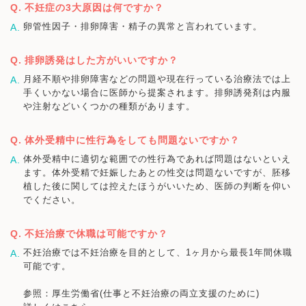
不妊症の3大原因は何ですか？
卵管性因子・排卵障害・精子の異常と言われています。
排卵誘発はした方がいいですか？
月経不順や排卵障害などの問題や現在行っている治療法では上
手くいかない場合に医師から提案されます。排卵誘発剤は内服
や注射などいくつかの種類があります。
体外受精中に性行為をしても問題ないですか？
体外受精中に適切な範囲での性行為であれば問題はないといえ
ます。体外受精で妊娠したあとの性交は問題ないですが、胚移
植した後に関しては控えたほうがいいため、医師の判断を仰い
でください。
不妊治療で休職は可能ですか？
不妊治療では不妊治療を目的として、1ヶ月から最長1年間休職
可能です。
参照：厚生労働省(仕事と不妊治療の両立支援のために)