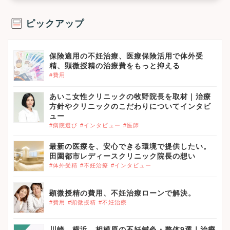
ピックアップ
保険適用の不妊治療、医療保険活用で体外受
精、顕微授精の治療費をもっと抑える
#費用
あいこ女性クリニックの牧野院長を取材｜治療
方針やクリニックのこだわりについてインタビ
ュー
#病院選び
#インタビュー
#医師
最新の医療を、安心できる環境で提供したい。
田園都市レディースクリニック院長の想い
#体外受精
#不妊治療
#インタビュー
顕微授精の費用、不妊治療ローンで解決。
#費用
#顕微授精
#不妊治療
川崎、横浜、相模原の不妊鍼灸・整体9選｜治療