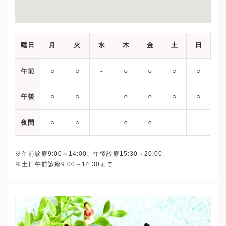
曜日
月
火
水
木
金
土
日
○
○
‐
○
○
○
○
午前
○
○
‐
○
○
○
○
午後
○
○
‐
○
○
‐
‐
夜間
※午前診療9:00～14:00、午後診療15:30～20:00
※土日午前診療9:00～14:30まで
最終受付は下記となります。
平日午前： 13:30
平日午後：19:30
土日： 14:00