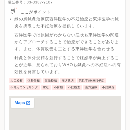
電話番号：
03-3387-9107
ここがポイント
緑の風鍼灸治療院西洋医学の不妊治療と東洋医学の鍼
灸を折衷した不妊治療を提供しています。
西洋医学では原因がわからない症状も東洋医学の関連
からアプローチすることで治療ができることがありま
す。また、体質改善を主とする東洋医学を合わせるこ
とで不妊治療の効果を大きく高めることが可能です。
針灸と体外受精を並行することで妊娠率が向上するこ
とが近年、見られておりWHOも鍼灸への不妊症への有
効性を発言しています。
人工授精
体外受精
顕微授精
漢方処方
男性不妊/無精子症
不妊カウンセリング
駅近
不育症
不妊検査
漢方治療
不妊鍼灸