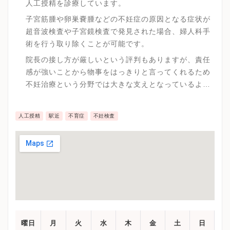
人工授精を診療しています。
子宮筋腫や卵巣嚢腫などの不妊症の原因となる症状が
超音波検査や子宮鏡検査で発見された場合、婦人科手
術を行う取り除くことが可能です。
院長の接し方が厳しいという評判もありますが、責任
感が強いことから物事をはっきりと言ってくれるため
不妊治療という分野では大きな支えとなっているよう
です。
人工授精
駅近
不育症
不妊検査
曜日
月
火
水
木
金
土
日