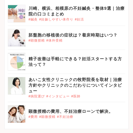
川崎、横浜、相模原の不妊鍼灸・整体9選｜治療
院の口コミまとめ
#鍼灸
#妊娠しやすい体作り
#妊活
胚盤胞の移植後の症状は？着床時期はいつ？
#顕微授精
#体外受精
精子改善は手軽にできる？妊活スタートする方
法って？
あいこ女性クリニックの牧野院長を取材｜治療
方針やクリニックのこだわりについてインタビ
ュー
#病院選び
#インタビュー
#医師
顕微授精の費用、不妊治療ローンで解決。
#費用
#顕微授精
#不妊治療