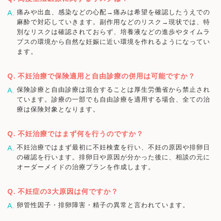
痛みや出血、感染などの心配→痛みは希望を確認したうえでの
麻酔で対応していきます。副作用などのリスク→現状では、特
別なリスクは確認されておらず、培養液などの進歩やタイムラ
プスの環境から自然な妊娠に近い環境を作れるようになってい
ます。
不妊治療で保険適用と自由診療の併用は可能ですか？
保険診療と自由診療は混合することは厚生労働省から禁止され
ています。診療の一部でも自由診療を適用する場合、全ての治
療は保険対象となります。
不妊治療ではまず何を行うのですか？
不妊治療ではまず最初に不妊検査を行い、不妊の原因や排卵日
の確認を行います。排卵日や原因が分かった後に、相談の元に
オーダーメイドの治療プランを作成します。
不妊症の3大原因は何ですか？
卵管性因子・排卵障害・精子の異常と言われています。