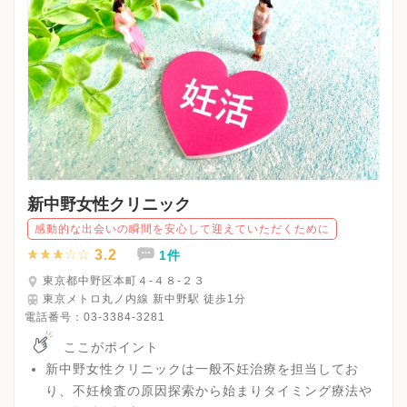
新中野女性クリニック
感動的な出会いの瞬間を安心して迎えていただくために
3.2
1件
東京都中野区本町４‐４８‐２３
東京メトロ丸ノ内線 新中野駅 徒歩1分
電話番号：
03-3384-3281
ここがポイント
新中野女性クリニックは一般不妊治療を担当してお
り、不妊検査の原因探索から始まりタイミング療法や