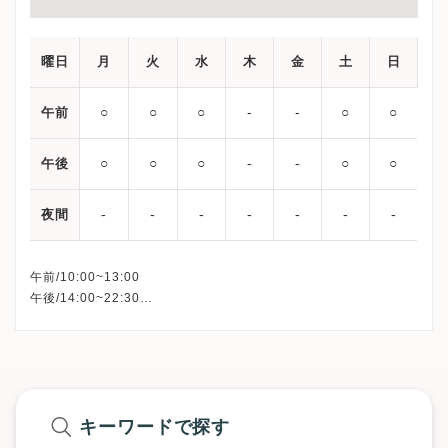
曜日
月
火
水
木
金
土
日
○
○
○
‐
‐
○
○
午前
○
○
○
‐
‐
○
○
午後
‐
‐
‐
‐
‐
‐
‐
夜間
午前/10:00~13:00
午後/14:00~22:30
休診日：木曜日・金曜日
キーワードで探す