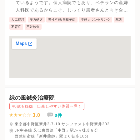
ているようです。個人病院でもあり、ベテランの産婦
人科医であるからこそ、じっくり患者さんと向き合っ
たカウンセリングが期待できそうです。個々の状況に
人工授精
漢方処方
男性不妊/無精子症
不妊カウンセリング
駅近
応じて、相談をしながら方針などを決定していくこと
不育症
不妊検査
ができます。
緑の風鍼灸治療院
40歳も妊娠・出産しやすい体質へ導く
3.0
0件
東京都中野区新井2-7-10 サンファスト中野新井202
JR中央線 又は東西線「中野」駅から徒歩８分
西武新宿線「新井薬師」駅より徒歩10分