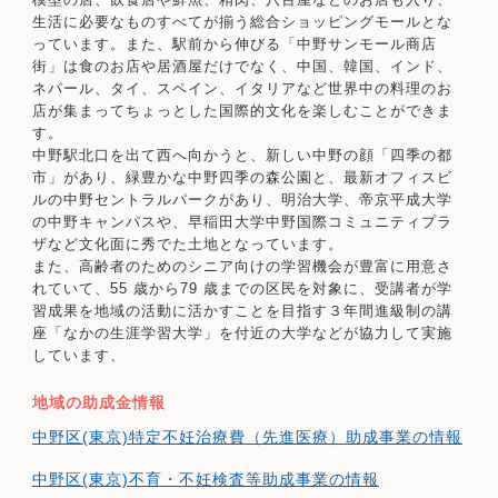
模型の店、飲食店や鮮魚、精肉、八百屋などのお店も入り、
生活に必要なものすべてが揃う総合ショッピングモールとな
っています。また、駅前から伸びる「中野サンモール商店
街」は食のお店や居酒屋だけでなく、中国、韓国、インド、
ネパール、タイ、スペイン、イタリアなど世界中の料理のお
店が集まってちょっとした国際的文化を楽しむことができま
す。
中野駅北口を出て西へ向かうと、新しい中野の顔「四季の都
市」があり、緑豊かな中野四季の森公園と、最新オフィスビ
ルの中野セントラルパークがあり、明治大学、帝京平成大学
の中野キャンパスや、早稲田大学中野国際コミュニティプラ
ザなど文化面に秀でた土地となっています。
また、高齢者のためのシニア向けの学習機会が豊富に用意さ
れていて、55 歳から79 歳までの区民を対象に、受講者が学
習成果を地域の活動に活かすことを目指す３年間進級制の講
座「なかの生涯学習大学」を付近の大学などが協力して実施
しています、
地域の助成金情報
中野区(東京)特定不妊治療費（先進医療）助成事業の情報
中野区(東京)不育・不妊検査等助成事業の情報