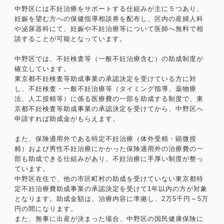
中野区には不妊治療をサポートする仕組みが主に５つあり、
妊娠を望む方への保健指導相談券を配布し、区内の産婦人科
や泌尿器科にて、妊娠や不妊治療等について医師へ無料で相
談することが可能となっています。
中野区では、不妊検査等（一般不妊治療含む）の助成制度が
確立しています。
東京都不妊検査等助成事業の承認決定を受けている方に対
し、不妊検査・一般不妊治療等（タイミング指導、薬物療
法、人工授精等）に係る医療費の一部を助成する制度で、東
京都不妊検査等助成事業の承認決定を受けてから、中野区へ
申請すれば助成金がもらえます。
また、保険適用外である特定不妊治療（体外受精・顕微授
精）および男性不妊治療にかかった保険適用外の治療費の一
部も助成できる仕組みがあり、不妊治療に手厚い制度が整っ
ています。
中野区在住で、他の市区町村の助成を受けていない東京都特
定不妊治療費助成事業の承認決定を受けて1年以内の方が対象
となります。助成金額は、治療内容に準拠し、2万5千円～5万
円の間になります。
また、無事に出産が決まった場合、中野区の国民健康保険に