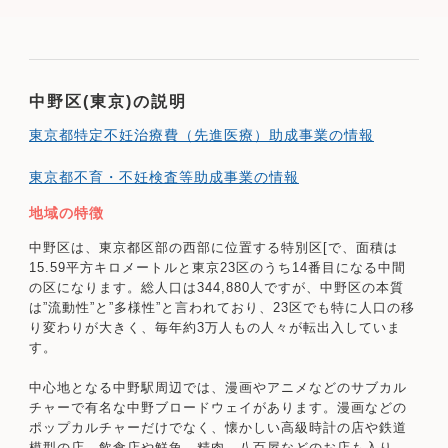
中野区(東京)の説明
東京都特定不妊治療費（先進医療）助成事業の情報
東京都不育・不妊検査等助成事業の情報
地域の特徴
中野区は、東京都区部の西部に位置する特別区[で、面積は
15.59平方キロメートルと東京23区のうち14番目になる中間
の区になります。総人口は344,880人ですが、中野区の本質
は”流動性”と”多様性”と言われており、23区でも特に人口の移
り変わりが大きく、毎年約3万人もの人々が転出入していま
す。
中心地となる中野駅周辺では、漫画やアニメなどのサブカル
チャーで有名な中野ブロードウェイがあります。漫画などの
ポップカルチャーだけでなく、懐かしい高級時計の店や鉄道