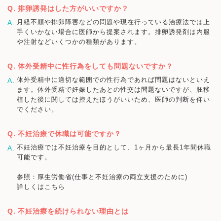
排卵誘発はした方がいいですか？
月経不順や排卵障害などの問題や現在行っている治療法では上
手くいかない場合に医師から提案されます。排卵誘発剤は内服
や注射などいくつかの種類があります。
体外受精中に性行為をしても問題ないですか？
体外受精中に適切な範囲での性行為であれば問題はないといえ
ます。体外受精で妊娠したあとの性交は問題ないですが、胚移
植した後に関しては控えたほうがいいため、医師の判断を仰い
でください。
不妊治療で休職は可能ですか？
不妊治療では不妊治療を目的として、1ヶ月から最長1年間休職
可能です。
参照：厚生労働省(仕事と不妊治療の両立支援のために)
詳しくはこちら
不妊治療を続けられない理由とは