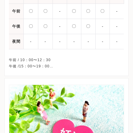
〇
〇
-
〇
〇
〇
-
午前
〇
〇
-
〇
〇
-
-
午後
-
-
-
-
-
-
-
夜間
午前 / 10：00〜12：30
午後 /15：00〜19：00
※水曜・土曜午後・日曜・祝日、休診
※詳細はクリニックHPを確認、または直接お問い合わせくださ