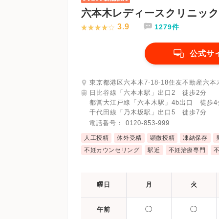
六本木レディースクリニック
3.9
1279件
公式サ
東京都港区六本木7-18-18住友不動産六本
日比谷線「六本木駅」出口2 徒歩2分
都営大江戸線「六本木駅」4b出口 徒歩4
千代田線「乃木坂駅」出口5 徒歩7分
電話番号：
0120-853-999
人工授精
体外受精
顕微授精
凍結保存
不妊カウンセリング
駅近
不妊治療専門
曜日
月
火
◯
◯
午前