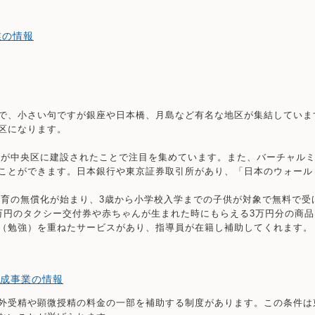
業の情報
で、小さい句ですが銀座や日本橋、月島など有名な地区が集結していま
区になります。
手村が中央区に建設されたことで注目を集めています。また、バーチャル
ことができます。日本銀行や東京証券取引所があり、「日本のウォール
・保育の無償化が始まり、3歳から小学校入学までの子供が対象で無料で
万円のタクシー交付券や赤ちゃんが生まれた時にもらえる3万円分の商
（勉強）を重ねたサービスがあり、指導員が在籍し補助してくれます。
助成事業の情報
外受精や顕微授精の料金の一部を補助する制度があります。この条件は