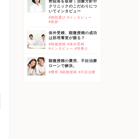
野院長を取材｜治療方針や
クリニックのこだわりにつ
いてインタビュー
#病院選び
#インタビュー
#医師
体外受精、顕微授精の成功
は胚培養室が握る？
#顕微授精
#体外受精
#インタビュー
#培養士
顕微授精の費用、不妊治療
ローンで解決。
#費用
#顕微授精
#不妊治療