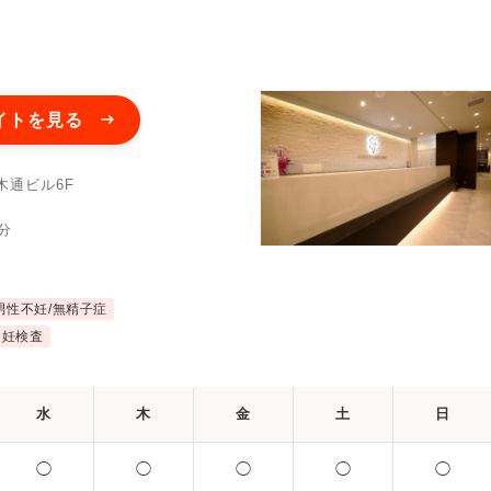
イトを見る
木通ビル6F
分
男性不妊/無精子症
不妊検査
水
木
金
土
日
◯
◯
◯
◯
◯