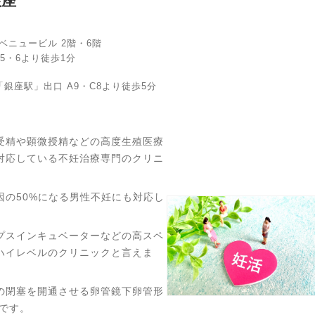
銀座
アベニュービル 2階・6階
5・6より徒歩1分
銀座駅」出口 A9・C8より徒歩5分
受精や顕微授精などの高度生殖医療
対応している不妊治療専門のクリニ
因の50%になる男性不妊にも対応し
プスインキュベーターなどの高スペ
ハイレベルのクリニックと言えま
の閉塞を開通させる卵管鏡下卵管形
です。