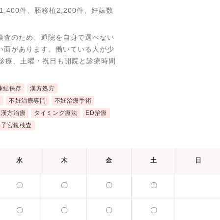
,400件、胚移植2,200件、妊娠数
。
検査のため、通院を自身で選べない
い面があります。働いている人が少
間診療、土曜・祝日も開院と診療時間
。
凍結保存
漢方処方
近
不妊治療専門
不妊治療手術
漢方治療
タイミング療法
ED治療
子宮鏡検査
水
木
金
土
日
〇
〇
〇
〇
〇
〇
〇
〇