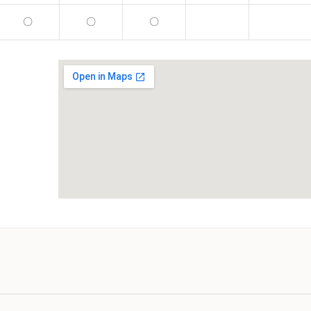
〇
〇
〇