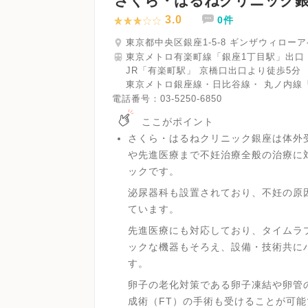
さくら・はるねクリニック
3.0
0件
東京都中央区銀座1-5-8 ギンザウィロー
東京メトロ有楽町線「銀座1丁目駅」出口 
JR「有楽町駅」 京橋口出口より徒歩5分
東京メトロ銀座線・日比谷線・ 丸ノ内線「
電話番号：
03-5250-6850
ここがポイント
さくら・はるねクリニック銀座は体外
や先進医療まで不妊治療全般の治療に
ックです。
泌尿器科も設置されており、不妊の原
ています。
先進医療にも対応しており、タイムラ
ックな機器もそろえ、設備・技術共に
す。
卵子の老化対策である卵子凍結や卵管
成術（FT）の手術も受けることが可能