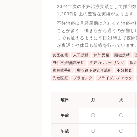
2024年度の不妊治療実績として採卵数1
1,200件以上の豊富な実績があります
不妊治療は月経周期に合わせた治療や
ことが多く、働きながら通うのが難し
しでも通えるように平日21時まで夜
が夜遅くや休日も診療を行っています
女医在籍
人工授精
体外受精
顕微授精
男性不妊/無精子症
不妊カウンセリング
駅
腹腔鏡手術
卵管鏡下卵管形成術
不妊検査
先進医療
プラセンタ
ブライダルチェック
曜日
月
火
〇
〇
午前
〇
〇
午後