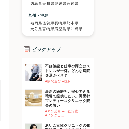
徳島県
香川県
愛媛県
高知県
九州・沖縄
福岡県
佐賀県
長崎県
熊本県
大分県
宮崎県
鹿児島県
沖縄県
ピックアップ
不妊治療と仕事の両立はス
トレスが一杯。どんな病院
を選ぶべき？
#病院選び
#医師
最新の医療を、安心できる
環境で提供したい。田園都
市レディースクリニック院
長の想い
#体外受精
#不妊治療
#インタビュー
あいこ女性クリニックの牧