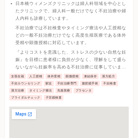
日本橋ウィメンズクリニックは婦人科領域を中心とし
たクリニックで、婦人科一般だけでなく不妊治療や婦
人内科も診療しています。
不妊治療では不妊検査やタイミング療法や人工授精な
どの一般不妊治療だけでなく高度生殖医療である体外
受精や顕微授精に対応しています。
『よりコストを意識した、ストレスの少ない自然な妊
娠』を目標に患者様に負担が少なく、理解をして盛ら
ないながら妊娠率を高める不妊治療に従事していま
す。
女医在籍
人工授精
体外受精
顕微授精
凍結保存
漢方処方
不妊カウンセリング
駅近
不妊治療専門
腹腔鏡手術
不妊検査
漢方治療
タイミング療法
先進医療
プラセンタ
ブライダルチェック
子宮鏡検査