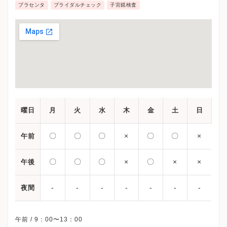
プラセンタ
ブライダルチェック
子宮鏡検査
曜日
月
火
水
木
金
土
日
〇
〇
〇
×
〇
〇
×
午前
〇
〇
〇
×
〇
×
×
午後
-
-
-
-
-
-
-
夜間
午前 / 9：00〜13：00