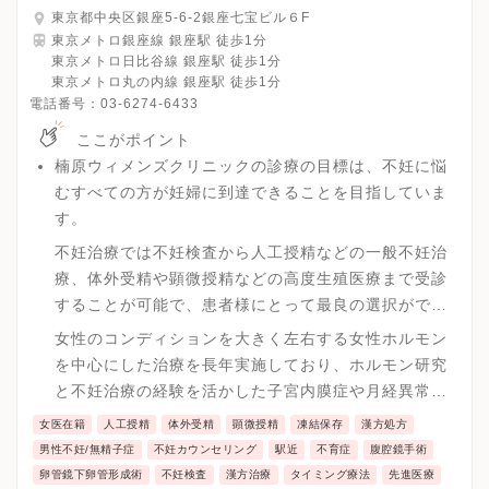
東京都中央区銀座5-6-2銀座七宝ビル６F
東京メトロ銀座線 銀座駅 徒歩1分
東京メトロ日比谷線 銀座駅 徒歩1分
東京メトロ丸の内線 銀座駅 徒歩1分
電話番号：
03-6274-6433
ここがポイント
楠原ウィメンズクリニックの診療の目標は、不妊に悩
むすべての方が妊婦に到達できることを目指していま
す。
不妊治療では不妊検査から人工授精などの一般不妊治
療、体外受精や顕微授精などの高度生殖医療まで受診
することが可能で、患者様にとって最良の選択ができ
る環境を整えています。
女性のコンディションを大きく左右する女性ホルモン
を中心にした治療を長年実施しており、ホルモン研究
と不妊治療の経験を活かした子宮内膜症や月経異常、
更年期障害など女性特有の症状や疾患にも専門性の高
女医在籍
人工授精
体外受精
顕微授精
凍結保存
漢方処方
い治療が可能で年代に合わせた女性のトータルケアが
男性不妊/無精子症
不妊カウンセリング
駅近
不育症
腹腔鏡手術
可能です。
卵管鏡下卵管形成術
不妊検査
漢方治療
タイミング療法
先進医療