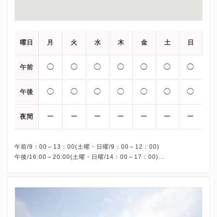
曜日
月
火
水
木
金
土
日
◯
◯
◯
◯
◯
◯
◯
午前
◯
◯
◯
◯
◯
◯
◯
午後
ー
ー
ー
ー
ー
ー
ー
夜間
午前/9：00～13：00(土曜・日曜/9：00～12：00)
午後/16:00～20:00(土曜・日曜/14：00～17：00)
※祝日も診療しています
※お電話受付時間 ①13:00まで ②19:30まで ③12:00まで