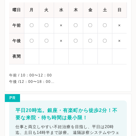
曜日
月
火
水
木
金
土
日
〇
〇
×
〇
〇
〇
×
午前
〇
〇
×
〇
〇
〇
×
午後
夜間
午前 / 10：00〜12：00
午後 /12：00〜18：00
※予約制
※水曜・祝日・日曜、休診
PR
※詳細はクリニックHPを確認、または直接お問い合わせくださ
平日20時迄。銀座・有楽町から徒歩2分！不
要な来院・待ち時間は最小限！
仕事と両立しやすい不妊治療を目指し、平日は20時
迄、土日も14時半まで診療。 遠隔診察システムやウェ