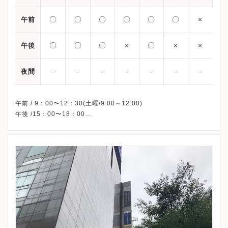
〇
〇
〇
〇
〇
〇
×
午前
〇
〇
〇
×
〇
×
×
午後
-
-
-
-
-
-
-
夜間
午前 / 9：00〜12：30(土曜/9:00～12:00)
午後 /15：00〜18：00
※木曜午後・土曜午後・祝日・日曜、休診
※詳細はクリニックHPを確認、または直接お問い合わせくださ