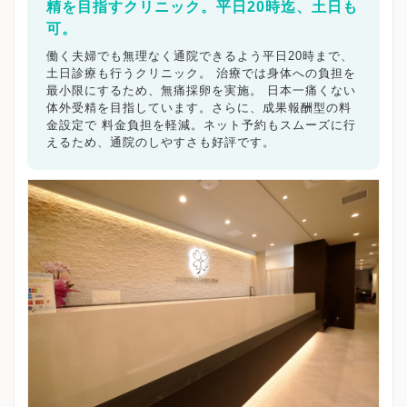
精を目指すクリニック。平日20時迄、土日も
可。
働く夫婦でも無理なく通院できるよう平日20時まで、
土日診療も行うクリニック。 治療では身体への負担を
最小限にするため、無痛採卵を実施。 日本一痛くない
体外受精を目指しています。さらに、成果報酬型の料
金設定で 料金負担を軽減。ネット予約もスムーズに行
えるため、通院のしやすさも好評です。