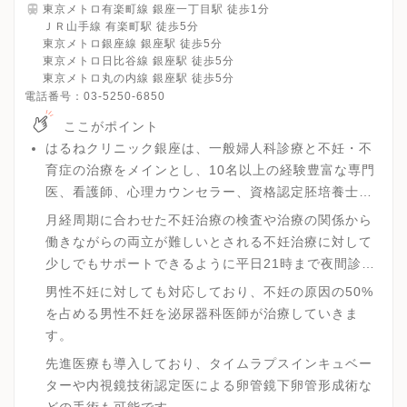
東京メトロ有楽町線 銀座一丁目駅 徒歩1分
ＪＲ山手線 有楽町駅 徒歩5分
東京メトロ銀座線 銀座駅 徒歩5分
東京メトロ日比谷線 銀座駅 徒歩5分
東京メトロ丸の内線 銀座駅 徒歩5分
電話番号：
03-5250-6850
ここがポイント
はるねクリニック銀座は、一般婦人科診療と不妊・不
育症の治療をメインとし、10名以上の経験豊富な専門
医、看護師、心理カウンセラー、資格認定胚培養士な
どが医学的根拠に基づいて、デリケ－トな女性の健康
月経周期に合わせた不妊治療の検査や治療の関係から
を心と体の両面からサポ－トしております。
働きながらの両立が難しいとされる不妊治療に対して
少しでもサポートできるように平日21時まで夜間診
療、土曜・祝日も開院し、働く女性が通いやすい環境
男性不妊に対しても対応しており、不妊の原因の50%
を整えています。
を占める男性不妊を泌尿器科医師が治療していきま
す。
先進医療も導入しており、タイムラプスインキュベー
ターや内視鏡技術認定医による卵管鏡下卵管形成術な
どの手術も可能です。