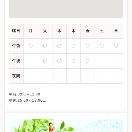
曜日
月
火
水
木
金
土
日
〇
〇
〇
〇
〇
〇
〇
午前
-
〇
〇
〇
〇
-
-
午後
-
-
-
-
-
-
-
夜間
午前/8:00～12:00
午後/15:00～18:00
月/土/日/祝：午前8:00～12:00のみ
※詳細はクリニックHPを確認、または直接お問い合わせくださ