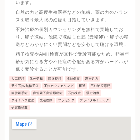
います。
自然の力と高度生殖医療などの施術、薬の力のバラン
スを取り最大限の妊娠を目指していきます。
不妊治療の個別カウンセリングを無料で実施してお
り、卵子凍結、他院で凍結した胚 (受精卵)・卵子の移
送などわかりにくい質問などを安心して聴ける環境が
整えられています。
精子検査やAMH検査が無料で受診可能なため、卵巣年
齢が気になる方や不妊症の心配がある方がハードルが
低く受診することが可能です。
人工授精
体外受精
顕微授精
凍結保存
漢方処方
男性不妊/無精子症
不妊カウンセリング
駅近
不妊治療専門
腹腔鏡手術
卵管鏡下卵管形成術
不妊検査
漢方治療
タイミング療法
先進医療
プラセンタ
ブライダルチェック
子宮鏡検査