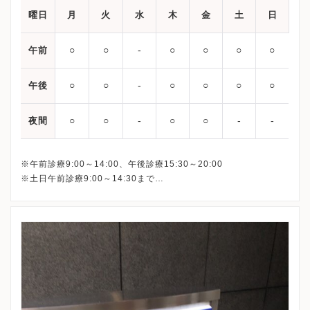
曜日
月
火
水
木
金
土
日
○
○
‐
○
○
○
○
午前
○
○
‐
○
○
○
○
午後
○
○
‐
○
○
‐
‐
夜間
※午前診療9:00～14:00、午後診療15:30～20:00
※土日午前診療9:00～14:30まで
最終受付は下記となります。
平日午前： 13:30
平日午後：19:30
土日： 14:00