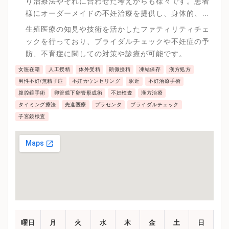
り治療法やそれに合わせた考えからも様々です。患者
様にオーダーメイドの不妊治療を提供し、身体的、経
済的、心理的により負担の少ない方法から実践してい
生殖医療の知見や技術を活かしたファティリティチェ
きます。
ックを行っており、ブライダルチェックや不妊症の予
防、不育症に関しての対策や診療が可能です。
女医在籍
人工授精
体外受精
顕微授精
凍結保存
漢方処方
男性不妊/無精子症
不妊カウンセリング
駅近
不妊治療手術
腹腔鏡手術
卵管鏡下卵管形成術
不妊検査
漢方治療
タイミング療法
先進医療
プラセンタ
ブライダルチェック
子宮鏡検査
曜日
月
火
水
木
金
土
日