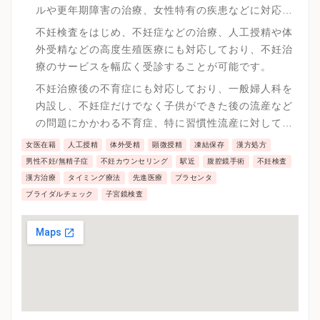
ルや更年期障害の治療、女性特有の疾患などに対応し
ており女性のトータルケアを実践しています。
不妊検査をはじめ、不妊症などの治療、人工授精や体
外受精などの高度生殖医療にも対応しており、不妊治
療のサービスを幅広く受診することが可能です。
不妊治療後の不育症にも対応しており、一般婦人科を
内設し、不妊症だけでなく子供ができた後の流産など
の問題にかかわる不育症、特に習慣性流産に対して改
善を取り組んでいます。
女医在籍
人工授精
体外受精
顕微授精
凍結保存
漢方処方
男性不妊/無精子症
不妊カウンセリング
駅近
腹腔鏡手術
不妊検査
漢方治療
タイミング療法
先進医療
プラセンタ
ブライダルチェック
子宮鏡検査