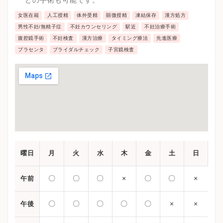
女医在籍
人工授精
体外受精
顕微授精
凍結保存
漢方処方
男性不妊/無精子症
不妊カウンセリング
駅近
不妊治療手術
腹腔鏡手術
不妊検査
漢方治療
タイミング療法
先進医療
プラセンタ
ブライダルチェック
子宮鏡検査
曜日
月
火
水
木
金
土
日
〇
〇
〇
×
〇
〇
×
午前
〇
〇
〇
〇
〇
×
×
午後