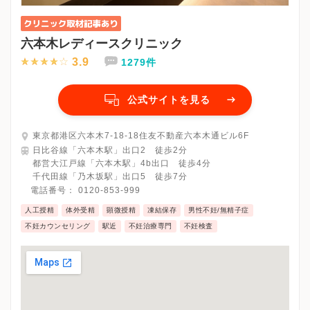
六本木レディースクリニック
3.9
1279件
公式サイトを見る
東京都港区六本木7-18-18住友不動産六本木通ビル6F
日比谷線「六本木駅」出口2 徒歩2分
都営大江戸線「六本木駅」4b出口 徒歩4分
千代田線「乃木坂駅」出口5 徒歩7分
電話番号：
0120-853-999
人工授精
体外受精
顕微授精
凍結保存
男性不妊/無精子症
不妊カウンセリング
駅近
不妊治療専門
不妊検査