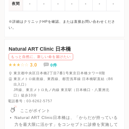
-
-
-
-
-
-
-
夜間
※詳細はクリニックHPを確認、または直接お問い合わせくださ
Natural ART Clinic 日本橋
もっと自然に、新しい命を届けたい
3.0
0件
東京都中央区日本橋2丁目7番1号東京日本橋タワー8階
東京メトロ銀座線、東西線、都営浅草線 日本橋駅直結（B6
出入口）
JR線、東京メトロ丸ノ内線 東京駅（日本橋口・八重洲北
口）徒歩10分
電話番号：
03-6262-5757
ここがポイント
Natural ART Clinic日本橋は、「からだが持っている
力を最大限に活かす」をコンセプトに診療を実施して