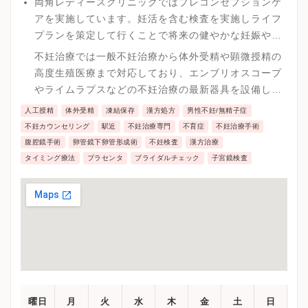
両角レディースクリニックではプレコンセプションケ
アを実施しています。妊活を含む検査を実施しライフ
プランを策定して行くことで将来の健やかな妊娠や出
産につなげる努力をしています。
不妊治療では一般不妊治療から体外受精や顕微授精の
高度生殖医療まで対応しており、エンブリオスコープ
やライムラプスなどの不妊治療の最新器具を設備し、
スプリット培養やエンブリオ・グルーなどの高度な生
人工授精
体外受精
凍結保存
漢方処方
男性不妊/無精子症
殖医療を実施しています。
不妊カウンセリング
駅近
不妊治療専門
不育症
不妊治療手術
腹腔鏡手術
卵管鏡下卵管形成術
不妊検査
漢方治療
タイミング療法
プラセンタ
ブライダルチェック
子宮鏡検査
曜日
月
火
水
木
金
土
日