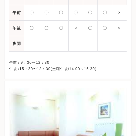
〇
〇
〇
〇
〇
〇
×
午前
〇
〇
〇
×
〇
〇
×
午後
-
-
-
-
-
-
-
夜間
午前 / 9：30〜12：30
午後 /15：30〜18：30(土曜午後/14:00～15:30)
※木曜午後・祝日・日曜、休診
※詳細はクリニックHPを確認、または直接お問い合わせくださ