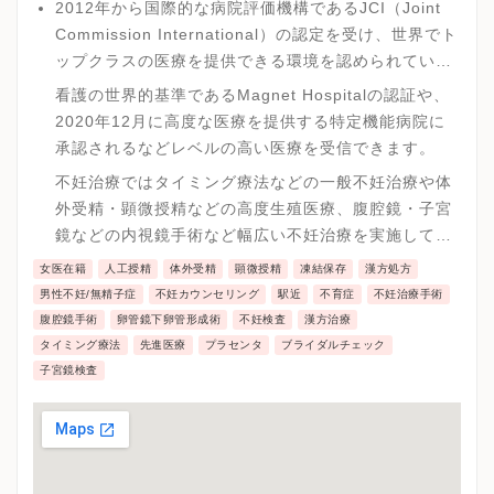
2012年から国際的な病院評価機構であるJCI（Joint
Commission International）の認定を受け、世界でト
ップクラスの医療を提供できる環境を認められていま
す。
看護の世界的基準であるMagnet Hospitalの認証や、
2020年12月に高度な医療を提供する特定機能病院に
承認されるなどレベルの高い医療を受信できます。
不妊治療ではタイミング療法などの一般不妊治療や体
外受精・顕微授精などの高度生殖医療、腹腔鏡・子宮
鏡などの内視鏡手術など幅広い不妊治療を実施してい
ます。
女医在籍
人工授精
体外受精
顕微授精
凍結保存
漢方処方
男性不妊/無精子症
不妊カウンセリング
駅近
不育症
不妊治療手術
腹腔鏡手術
卵管鏡下卵管形成術
不妊検査
漢方治療
タイミング療法
先進医療
プラセンタ
ブライダルチェック
子宮鏡検査