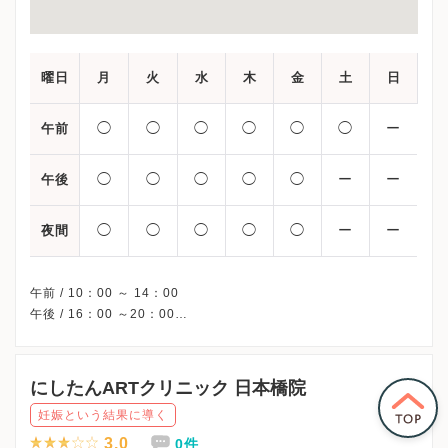
曜日
月
火
水
木
金
土
日
◯
◯
◯
◯
◯
◯
ー
午前
◯
◯
◯
◯
◯
ー
ー
午後
◯
◯
◯
◯
◯
ー
ー
夜間
午前 / 10：00 ～ 14：00
午後 / 16：00 ～20：00
にしたんARTクリニック 日本橋院
妊娠という結果に導く
3.0
0件