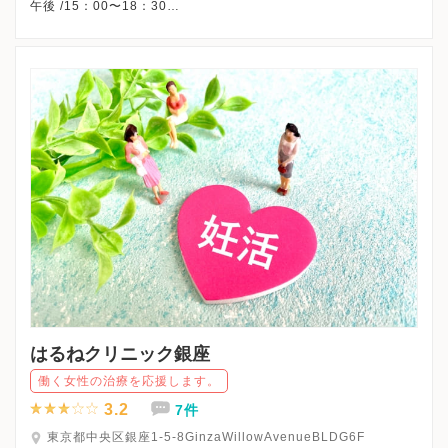
午後 /15：00〜18：30
※木曜・土曜午後・祝日・日曜、休診
※当院は予約制ではありません。
※詳細はクリニックHPを確認、または直接お問い合わせくださ
はるねクリニック銀座
働く女性の治療を応援します。
3.2
7件
東京都中央区銀座1-5-8GinzaWillowAvenueBLDG6F